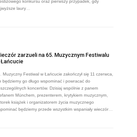
estiżowego konkursu oraz pierwszy przypadek, gdy
jwyższe laury…
ieczór zarzueli na 65. Muzycznym Festiwalu
 Łańcucie
. Muzyczny Festiwal w Łańcucie zakończył się 11 czerwca,
e będziemy go długo wspominać i powracać do
szczególnych koncertów. Dzisiaj wspólnie z panem
efanem Münchem, prezenterem, krytykiem muzycznym,
torek książek i organizatorem życia muzycznego
pominać będziemy przede wszystkim wspaniały wieczór…