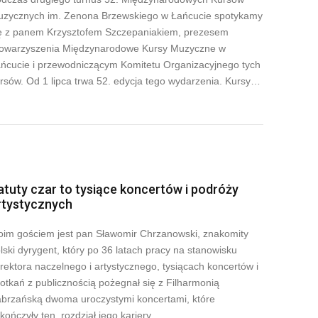
zycznych im. Zenona Brzewskiego w Łańcucie spotykamy
ę z panem Krzysztofem Szczepaniakiem, prezesem
owarzyszenia Międzynarodowe Kursy Muzyczne w
ńcucie i przewodniczącym Komitetu Organizacyjnego tych
rsów. Od 1 lipca trwa 52. edycja tego wydarzenia. Kursy…
atuty czar to tysiące koncertów i podróży
rtystycznych
im gościem jest pan Sławomir Chrzanowski, znakomity
lski dyrygent, który po 36 latach pracy na stanowisku
rektora naczelnego i artystycznego, tysiącach koncertów i
otkań z publicznością pożegnał się z Filharmonią
brzańską dwoma uroczystymi koncertami, które
kończyły ten .rozdział jego kariery…