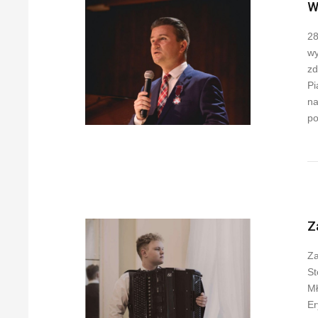
W
28
wy
zd
Pi
na
po
Z
Za
St
Mł
Er