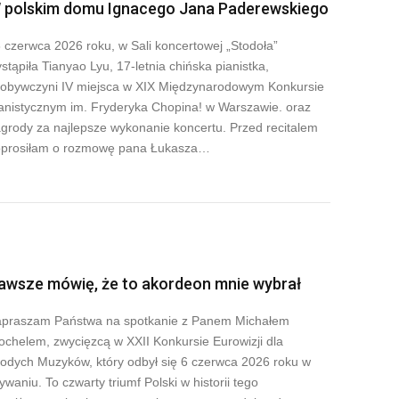
 polskim domu Ignacego Jana Paderewskiego
 czerwca 2026 roku, w Sali koncertowej „Stodoła”
stąpiła Tianyao Lyu, 17-letnia chińska pianistka,
obywczyni IV miejsca w XIX Międzynarodowym Konkursie
anistycznym im. Fryderyka Chopina! w Warszawie. oraz
grody za najlepsze wykonanie koncertu. Przed recitalem
prosiłam o rozmowę pana Łukasza…
awsze mówię, że to akordeon mnie wybrał
praszam Państwa na spotkanie z Panem Michałem
ochelem, zwycięzcą w XXII Konkursie Eurowizji dla
odych Muzyków, który odbył się 6 czerwca 2026 roku w
ywaniu. To czwarty triumf Polski w historii tego