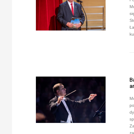
Mu
si
St
Ła
ku
B
a
Mo
po
dy
sp
Za
za