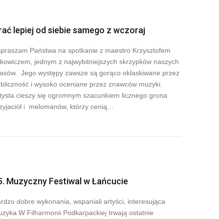
rać lepiej od siebie samego z wczoraj
praszam Państwa na spotkanie z maestro Krzysztofem
kowiczem, jednym z najwybitniejszych skrzypków naszych
asów. Jego występy zawsze są gorąco oklaskiwane przez
bliczność i wysoko oceniane przez znawców muzyki.
tysta cieszy się ogromnym szacunkiem licznego grona
zyjaciół i melomanów, którzy cenią…
5. Muzyczny Festiwal w Łańcucie
rdzo dobre wykonania, wspaniali artyści, interesująca
zyka W Filharmonii Podkarpackiej trwają ostatnie