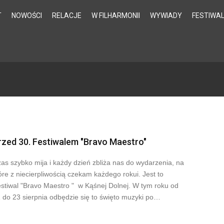
T
NOWOŚCI
RELACJE
W FILHARMONII
WYWIADY
FESTIWA
rzed 30. Festiwalem "Bravo Maestro"
as szybko mija i każdy dzień zbliża nas do wydarzenia, na
óre z niecierpliwością czekam każdego rokui. Jest to
stiwal "Bravo Maestro " w Kąśnej Dolnej. W tym roku od
 do 23 sierpnia odbędzie się to święto muzyki po…