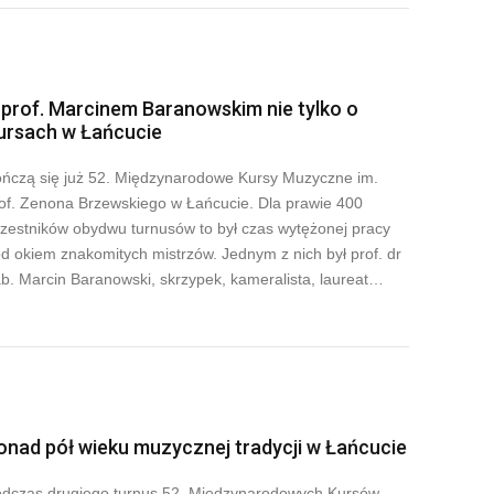
 prof. Marcinem Baranowskim nie tylko o
ursach w Łańcucie
ńczą się już 52. Międzynarodowe Kursy Muzyczne im.
of. Zenona Brzewskiego w Łańcucie. Dla prawie 400
zestników obydwu turnusów to był czas wytężonej pracy
d okiem znakomitych mistrzów. Jednym z nich był prof. dr
b. Marcin Baranowski, skrzypek, kameralista, laureat…
onad pół wieku muzycznej tradycji w Łańcucie
dczas drugiego turnus 52. Międzynarodowych Kursów