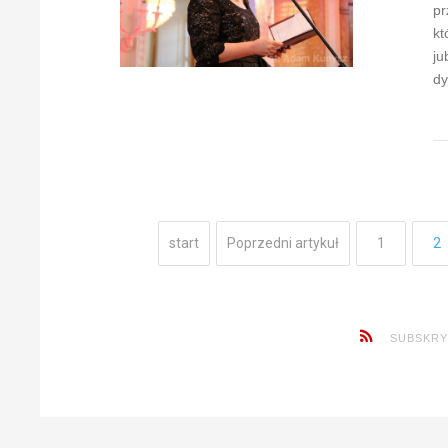
pr
kt
ju
dy
start
Poprzedni artykuł
1
2
SUBSKRY