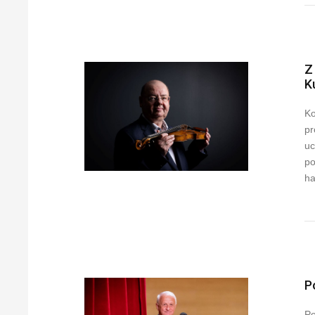
Z
K
Ko
pr
uc
po
ha
P
Po