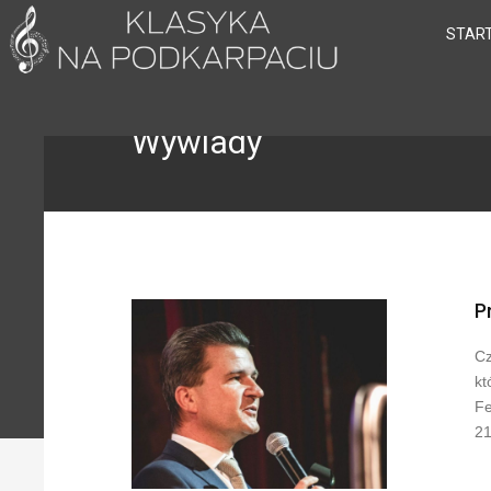
STAR
Wywiady
P
Cz
kt
Fe
21