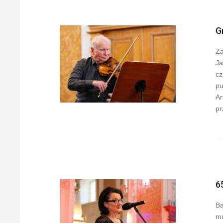
G
Za
Ja
cz
pu
Ar
pr
6
Ba
mu