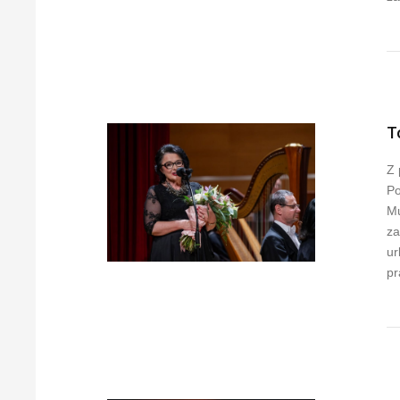
T
Z 
Po
Mu
za
ur
pr