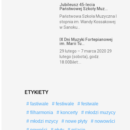
Jubileusz 45-lecia
Państwowej Szkoły Muz…
Państwowa Szkoła Muzyczna I
stopnia im. Wandy Kossakowej
w Sanoku...
IX Dni Muzyki Fortepianowej
im. Marii Tu…
29 lutego – 7 marca 2020 29
lutego (sobota), godz.
18.00Bilet:...
ETYKIETY
fastiwale
festiwale
festwale
filharmonia
koncerty
młodzi muzycy
młodzi mzycy
nowe płyty
nowowści
nowości
płyty
relacje