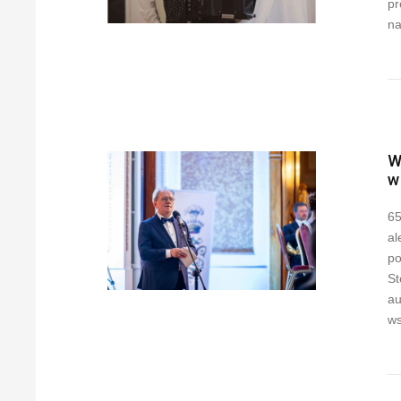
pr
na
W
w
65
al
po
St
au
ws