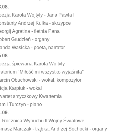
.08.
ezja Karola Wojtyły - Jana Pawła II
nstanty Andrzej Kulka - skrzypce
orgij Agratina - fletnia Pana
bert Grudzień - organy
nda Wasicka - poeta, narrator
.08.
oezja śpiewana Karola Wojtyły
atorium "Miłość mi wszystko wyjaśniła"
arcin Obuchowski - wokal, kompozytor
icja Karpiuk - wokal
wartet smyczkowy Kwartemia
mil Turczyn - piano
.09.
1 Rocznica Wybuchu II Wojny Światowej
masz Marczak - trąbka, Andrzej Sochocki - organy