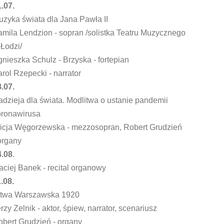
.07.
zyka świata dla Jana Pawła II
mila Lendzion - sopran /solistka Teatru Muzycznego
Łodzi/
nieszka Schulz - Brzyska - fortepian
rol Rzepecki - narrator
.07.
dzieja dla świata. Modlitwa o ustanie pandemii
oronawirusa
licja Węgorzewska - mezzosopran, Robert Grudzień
organy
4.08
.
ciej Banek - recital organowy
.08.
itwa Warszawska 1920
rzy Zelnik - aktor, śpiew, narrator, scenariusz
bert Grudzień - organy