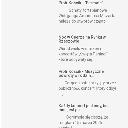
Piotr Kościk - "Fermata"
Sonaty fortepianowe
Wolfganga Amadeusa Mozarta
należą do utworów często...
Noc w Operze na Rynku w
Rzeszowie
Wśród wielu wydarzeń i
koncertów „Święta Paniagi”,
które odbywały się...
Piotr Kościk - Muzyczne
powroty w rodzin…
Gorąco został przyjęty przez
publiczność koncert, który odbył
się...
Każdy koncert jest inny, bo
inna jest pu…
Ogromnie się cieszę, że
mogłam 15 marca 2025