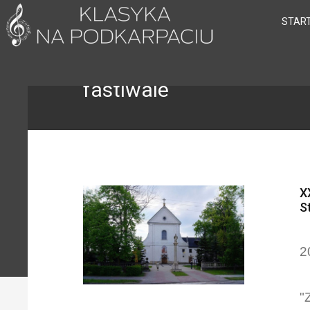
STAR
fastiwale
X
S
2
"