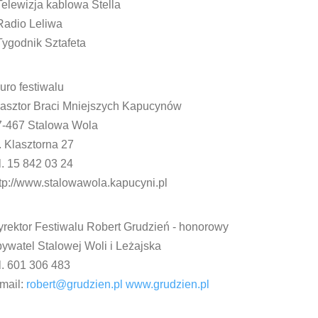
Telewizja kablowa Stella
Radio Leliwa
Tygodnik Sztafeta
uro festiwalu
lasztor Braci Mniejszych Kapucynów
7-467 Stalowa Wola
. Klasztorna 27
l. 15 842 03 24
tp://www.stalowawola.kapucyni.pl
rektor Festiwalu Robert Grudzień - honorowy
ywatel Stalowej Woli i Leżajska
l. 601 306 483
mail:
robert@grudzien.pl
www.grudzien.pl