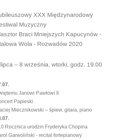
ubileuszowy XXX Międzynarodowy
estiwal Muzyczny
lasztor Braci Mniejszych Kapucynów -
talowa Wola - Rozwadów 2020
 lipca – 8 września, wtorki, godz. 19.00
.07.
więtemu Janowi Pawłowi II
oncert Papieski
ciej Miecznikowski – śpiew, gitara, piano
.07.
10 Rocznica urodzin Fryderyka Chopina
rol Garwoliński - recital fortepianowy