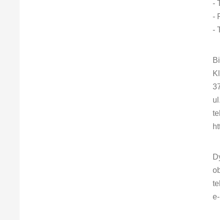
- 
- 
- 
Bi
K
3
ul
te
ht
Dy
ob
te
e-