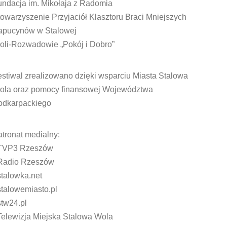
undacja im. Mikołaja z Radomia
owarzyszenie Przyjaciół Klasztoru Braci Mniejszych
apucynów w Stalowej
oli-Rozwadowie „Pokój i Dobro”
stiwal zrealizowano dzięki wsparciu Miasta Stalowa
ola oraz pomocy finansowej Województwa
odkarpackiego
tronat medialny:
 TVP3 Rzeszów
 Radio Rzeszów
stalowka.net
stalowemiasto.pl
stw24.pl
Telewizja Miejska Stalowa Wola