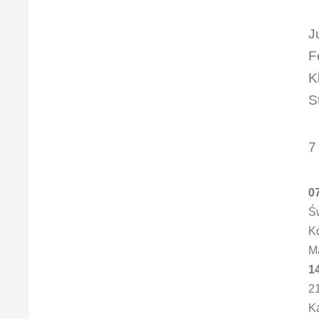
J
F
K
S
7
07
Ś
K
Ma
14
2
Ka