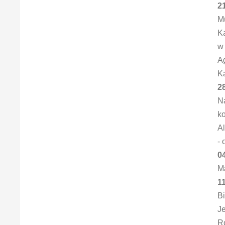
21
Mu
Ka
w 
Ag
Ka
28
Na
k
A
- 
0
Ma
11
B
Je
Ro