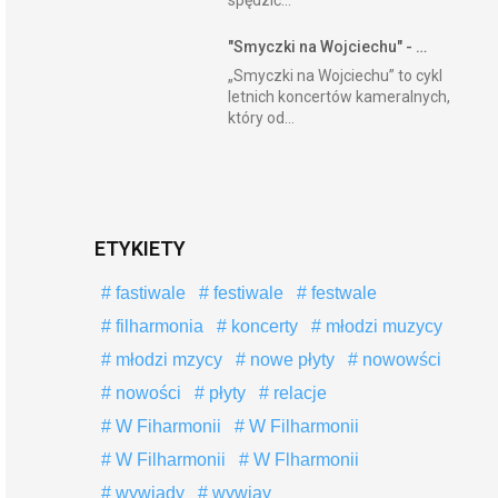
spędzić...
"Smyczki na Wojciechu" - …
„Smyczki na Wojciechu” to cykl
letnich koncertów kameralnych,
który od...
ETYKIETY
fastiwale
festiwale
festwale
filharmonia
koncerty
młodzi muzycy
młodzi mzycy
nowe płyty
nowowści
nowości
płyty
relacje
W Fiharmonii
W Filharmonii
W Filharmonii
W Flharmonii
wywiady
wywiay