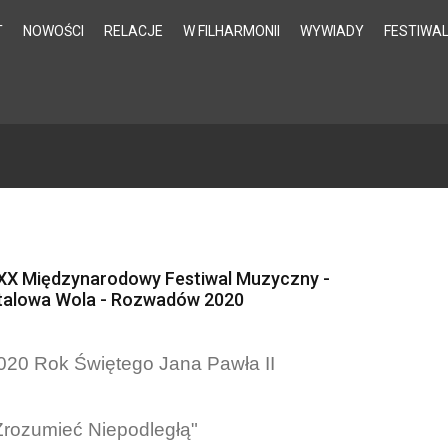
T
NOWOŚCI
RELACJE
W FILHARMONII
WYWIADY
FESTIWA
XX Międzynarodowy Festiwal Muzyczny -
talowa Wola - Rozwadów 2020
020 Rok Świętego Jana Pawła II
Zrozumieć Niepodległą"