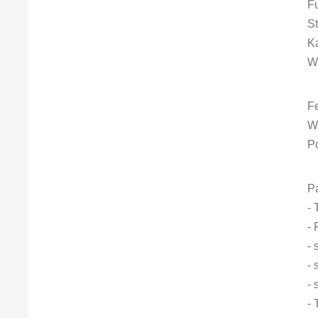
F
St
K
W
Fe
W
P
Pa
-
-
- 
- 
- 
- 