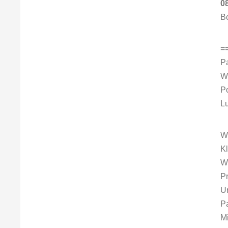
08
B
=
P
W
P
L
W
K
W
P
U
P
Mi