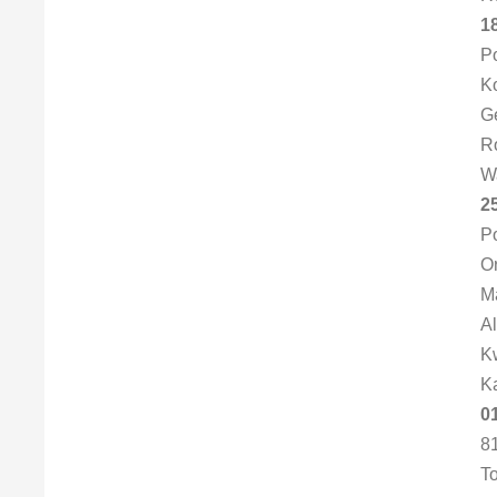
18
Po
Ko
Ge
Ro
Wa
25
P
Or
M
Al
K
Ka
01
8
To