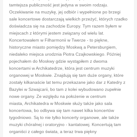
tamtejsza publiczność jest jedyna w swoim rodzaju.
Oczekiwanie na muzykę, jej odbiór i wypełnione po brzegi
sale koncertowe dostarczają wielkich przeżyć, których rzadko
doświadcza się na zachodzie Europy. Tym razem byłem w
miejscach z którymi jestem związany od wielu lat.
Koncertowałem w Filharmonii w Twerze - to piękne,
historyczne miasto pomiędzy Moskwą a Petersburgiem,
niedaleko miejsca urodznia Piotra Czajkowskiego. Później
pojechałem do Moskwy gdzie wystąpiłem z dwoma
koncertami w Archikatedrze, która jest centrum muzyki
organowej w Moskwie. Znajdują się tam duże organy, które
zostały kilkanaście lat temu przekazane jako dar z Katedry z
Bazylei w Szwajcarii, bo tam z kolei wybudowano zupełnie
nowe organy. Ze względu na położenie w centrum
miasta, Archikatedra w Moskwie służy także jako sala
koncertowa, bo odbywa się tam nawet kilka koncertów
tygodniowo. Są to nie tylko koncerty organowe, ale także
muzyki chóralnej i oratoryjno - kantatowej. Koncertują tam
organiści z całego świata, a teraz trwa piękny