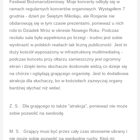
Festiwal Bożonarodzeniowy. Moje koncerty odbyły się w
ramach regularnych koncertów organowych. Wystąpiłem 7
grudnia - dzień po Świętym Mikołaju, ale Rosjanie nie
obdarowują się w tym czasie prezentami, ponieważ u nich
robi to Dziadek Mróz w okresie Nowego Roku. Podczas
recitalu sala była wypełniona po brzegi - trudno jest sobie
wyobrazić w polskich realiach tak liczną publiczność. Jest to
duży kościół wyposażony w infrastrukturę multimedialną -
podczas koncetu przy ołtarzu zamieszczny jest ogromny
ekran i dzięki temu słuchacze doskonale widzą co dzieje się
na chórze i oglądają grającego organistę. Jest to dodatkowa
atrakcja dla słuchaczy, bo w kościołach zazwyczaj organy
bardziej słychać niż widać.
Z. S. : Dla grającego to także "atrakcja", poniewaź nie może
sobie pozwolić na swobodę.
M. S. : Grający musi być przez cały czas stosownie ubrany i
nie może sobie pozwolić na swobodne ruchy. Ktoś mi