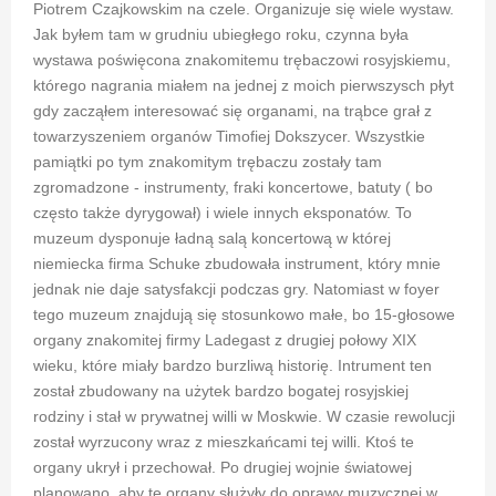
Piotrem Czajkowskim na czele. Organizuje się wiele wystaw.
Jak byłem tam w grudniu ubiegłego roku, czynna była
wystawa poświęcona znakomitemu trębaczowi rosyjskiemu,
którego nagrania miałem na jednej z moich pierwszysch płyt
gdy zacząłem interesować się organami, na trąbce grał z
towarzyszeniem organów Timofiej Dokszycer. Wszystkie
pamiątki po tym znakomitym trębaczu zostały tam
zgromadzone - instrumenty, fraki koncertowe, batuty ( bo
często także dyrygował) i wiele innych eksponatów. To
muzeum dysponuje ładną salą koncertową w której
niemiecka firma Schuke zbudowała instrument, który mnie
jednak nie daje satysfakcji podczas gry. Natomiast w foyer
tego muzeum znajdują się stosunkowo małe, bo 15-głosowe
organy znakomitej firmy Ladegast z drugiej połowy XIX
wieku, które miały bardzo burzliwą historię. Intrument ten
został zbudowany na użytek bardzo bogatej rosyjskiej
rodziny i stał w prywatnej willi w Moskwie. W czasie rewolucji
został wyrzucony wraz z mieszkańcami tej willi. Ktoś te
organy ukrył i przechował. Po drugiej wojnie światowej
planowano, aby te organy służyły do oprawy muzycznej w