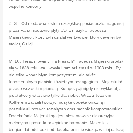
wspólne koncerty.
Z. S. : Od niedawna jestem szczęśliwą posiadaczką nagranej
przez Pana niedawno płyty CD, z muzyką Tadeusza
Majerskiego , który żył i działał we Lwowie, który dawniej był
stolicą Galicji.
M. D. : Teraz mówimy "na kresach". Tadeusz Majerski urodził
się w 1888 roku we Lwowie i tam też zmarł w 1963 roku. Był
nie tylko wspaniałym kompozytorem, ale także
fenomenalnym pianistą i świetnym pedagogiem. Majerski bł
przede wszystkim pianistą. Kompozycji nigdy nie wykładał, a
pisał utwory właściwie tylko dla siebie. Wraz z Józefem
Kofflerem zaczęli tworzyć muzykę dodekafoniczną i
poszukiwali nowych rozwiązań oraz technik kompozytorskich.
Dodekafonia Majerskiego jest niesamowicie ekspresyjna,
melodyjna i posiada przepiekne harmonie. Majerski z
biegiem lat odchodził od dodekafonii nie widząc w niej dalszej