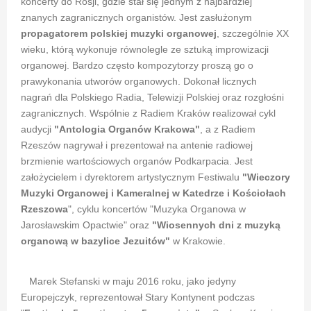
koncerty do Rosji, gdzie stał się jednym z najbardziej
znanych zagranicznych organistów. Jest zasłużonym
propagatorem polskiej muzyki organowej
, szczególnie XX
wieku, którą wykonuje równolegle ze sztuką improwizacji
organowej. Bardzo często kompozytorzy proszą go o
prawykonania utworów organowych. Dokonał licznych
nagrań dla Polskiego Radia, Telewizji Polskiej oraz rozgłośni
zagranicznych. Wspólnie z Radiem Kraków realizował cykl
audycji
"Antologia Organów Krakowa"
, a z Radiem
Rzeszów nagrywał i prezentował na antenie radiowej
brzmienie wartościowych organów Podkarpacia. Jest
założycielem i dyrektorem artystycznym Festiwalu
"Wieczory
Muzyki Organowej i Kameralnej w Katedrze i Kościołach
Rzeszowa
", cyklu koncertów "Muzyka Organowa w
Jarosławskim Opactwie" oraz
"Wiosennych dni z muzyką
organową w bazylice Jezuitów"
w Krakowie.
Marek Stefanski w maju 2016 roku, jako jedyny
Europejczyk, reprezentował Stary Kontynent podczas