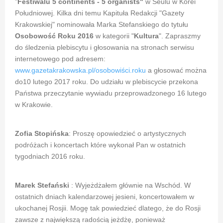
"
Festiwalu 5 continents - 5 organists"
w Seulu w Korei
Południowej. Kilka dni temu Kapituła Redakcji "Gazety
Krakowskiej" nominowała Marka Stefanskiego do tytułu
Osobowość Roku 2016
w kategorii "
Kultura
". Zapraszmy
do śledzenia plebiscytu i głosowania na stronach serwisu
internetowego pod adresem:
www.gazetakrakowska.pl/osobowiści.roku
a głosować można
do10 lutego 2017 roku. Do udziału w plebiscycie przekona
Państwa przeczytanie wywiadu przeprowadzonego 16 lutego
w Krakowie.
Zofia Stopińska
: Proszę opowiedzieć o artystycznych
podróżach i koncertach które wykonał Pan w ostatnich
tygodniach 2016 roku.
Marek Stefański
: Wyjeżdżałem głównie na Wschód. W
ostatnich dniach kalendarzowej jesieni, koncertowałem w
ukochanej Rosjii. Mogę tak powiedzieć dlatego, że do Rosji
zawsze z największą radością jeżdżę, ponieważ