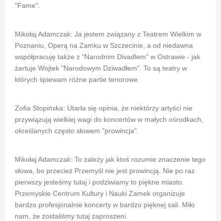
"Fame".
Mikołaj Adamczak: Ja jestem związany z Teatrem Wielkim w
Poznaniu, Operą na Zamku w Szczecinie, a od niedawna
współpracuję także z "Narodnim Divadlem" w Ostrawie - jak
żartuje Wojtek "Narodowym Dziwadłem". To są teatry w
których śpiewam różne partie tenorowe.
Zofia Stopińska: Utarła się opinia, że niektórzy artyści nie
przywiązują wielkiej wagi do koncertów w małych ośrodkach,
określanych często słowem "prowincja".
Mikołaj Adamczak: To zależy jak ktoś rozumie znaczenie tego
słowa, bo przecież Przemyśl nie jest prowincją. Nie po raz
pierwszy jesteśmy tutaj i podziwiamy to piękne miasto.
Przemyskie Centrum Kultury i Nauki Zamek organizuje
bardzo profesjonalnie koncerty w bardzo pięknej sali. Miło
nam, że zostaliśmy tutaj zaproszeni.