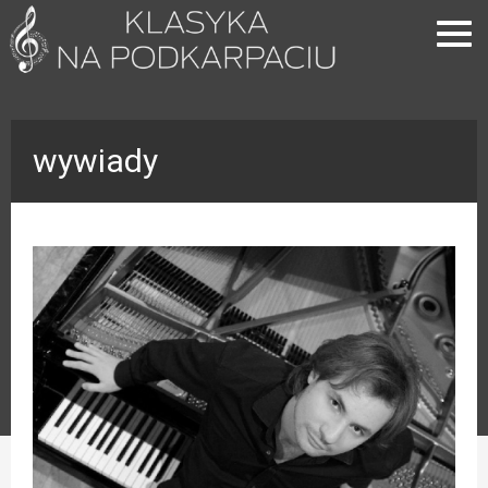
JUser::_load: Nie można załadować danych użytkownika o ID: 708.
wywiady