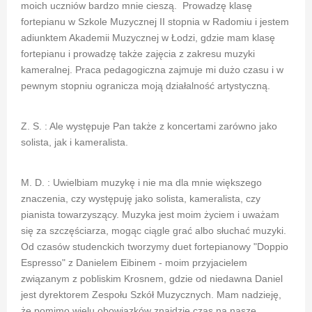
moich uczniów bardzo mnie cieszą. Prowadzę klasę
fortepianu w Szkole Muzycznej II stopnia w Radomiu i jestem
adiunktem Akademii Muzycznej w Łodzi, gdzie mam klasę
fortepianu i prowadzę także zajęcia z zakresu muzyki
kameralnej. Praca pedagogiczna zajmuje mi dużo czasu i w
pewnym stopniu ogranicza moją działalność artystyczną.
Z. S. : Ale występuje Pan także z koncertami zarówno jako
solista, jak i kameralista.
M. D. : Uwielbiam muzykę i nie ma dla mnie większego
znaczenia, czy występuję jako solista, kameralista, czy
pianista towarzyszący. Muzyka jest moim życiem i uważam
się za szczęściarza, mogąc ciągle grać albo słuchać muzyki.
Od czasów studenckich tworzymy duet fortepianowy "Doppio
Espresso" z Danielem Eibinem - moim przyjacielem
związanym z pobliskim Krosnem, gdzie od niedawna Daniel
jest dyrektorem Zespołu Szkół Muzycznych. Mam nadzieję,
że pomimo wielu obowiązków znajdzie czas na nasze