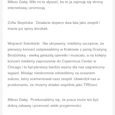
Miłosz Gałaj: Miło mi to słyszeć, bo to ja zajmuję się stroną
internetową i promocją.
Zofia Stopińska : Działacie dopiero dwa lata jako zespół i
macie już spory dorobek.
Wojciech Sokolnicki : Nie ukrywamy, mieliśmy szczęście, że
pierwszy koncert zaśpiewaliśmy w Krakowie z panią Grażyną
Brodzińską - wielką gwiazdą operetki i musicalu, a na kolejny
koncert mieliśmy zaproszenie do Copernicus Center w
Chicago i to był pierwszy bardzo ważny dla nas zagraniczny
wyjazd. Mówiąc nieskromnie odnieśliśmy za oceanem
sukces, który scementował nasz zespół. Utwierdził nas w
przekonaniu, że chcemy działać wspólnie jako TREvoci.
Miłosz Gałaj : Przekonaliśmy się, że praca może też być
dobrą zabawą i przenosić wiele przyjemności.