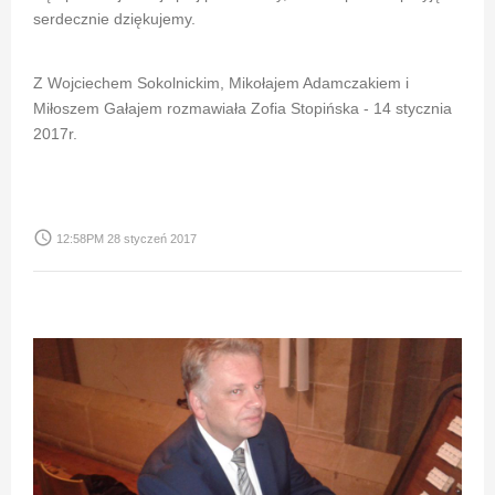
serdecznie dziękujemy.
Z Wojciechem Sokolnickim, Mikołajem Adamczakiem i
Miłoszem Gałajem rozmawiała Zofia Stopińska - 14 stycznia
2017r.
access_time
12:58PM 28 styczeń 2017