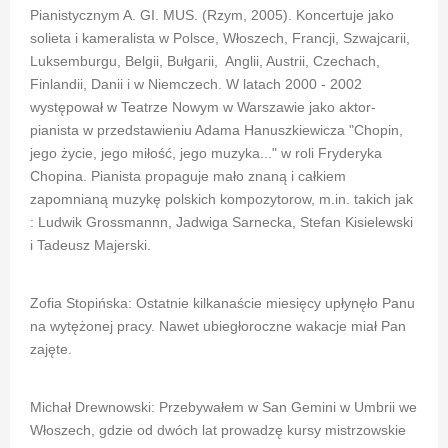
Pianistycznym A. GI. MUS. (Rzym, 2005). Koncertuje jako
solieta i kameralista w Polsce, Włoszech, Francji, Szwajcarii,
Luksemburgu, Belgii, Bułgarii, Anglii, Austrii, Czechach,
Finlandii, Danii i w Niemczech. W latach 2000 - 2002
występował w Teatrze Nowym w Warszawie jako aktor-
pianista w przedstawieniu Adama Hanuszkiewicza "Chopin,
jego życie, jego miłość, jego muzyka..." w roli Fryderyka
Chopina. Pianista propaguje mało znaną i całkiem
zapomnianą muzykę polskich kompozytorow, m.in. takich jak
: Ludwik Grossmannn, Jadwiga Sarnecka, Stefan Kisielewski
i Tadeusz Majerski.
Zofia Stopińska: Ostatnie kilkanaście miesięcy upłynęło Panu
na wytężonej pracy. Nawet ubiegłoroczne wakacje miał Pan
zajęte.
Michał Drewnowski: Przebywałem w San Gemini w Umbrii we
Włoszech, gdzie od dwóch lat prowadzę kursy mistrzowskie