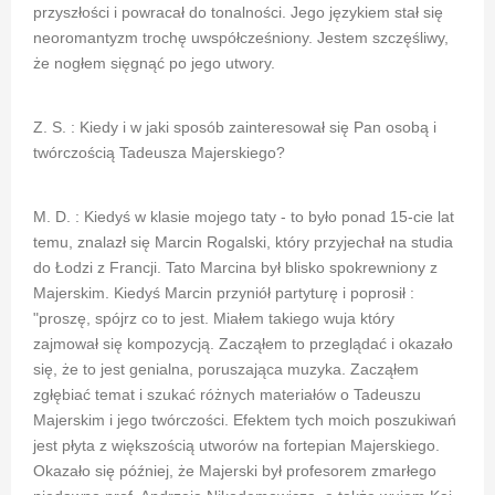
przyszłości i powracał do tonalności. Jego językiem stał się
neoromantyzm trochę uwspółcześniony. Jestem szczęśliwy,
że nogłem sięgnąć po jego utwory.
Z. S. : Kiedy i w jaki sposób zainteresował się Pan osobą i
twórczością Tadeusza Majerskiego?
M. D. : Kiedyś w klasie mojego taty - to było ponad 15-cie lat
temu, znalazł się Marcin Rogalski, który przyjechał na studia
do Łodzi z Francji. Tato Marcina był blisko spokrewniony z
Majerskim. Kiedyś Marcin przyniół partyturę i poprosił :
"proszę, spójrz co to jest. Miałem takiego wuja który
zajmował się kompozycją. Zacząłem to przeglądać i okazało
się, że to jest genialna, poruszająca muzyka. Zacząłem
zgłębiać temat i szukać różnych materiałów o Tadeuszu
Majerskim i jego twórczości. Efektem tych moich poszukiwań
jest płyta z większością utworów na fortepian Majerskiego.
Okazało się później, że Majerski był profesorem zmarłego