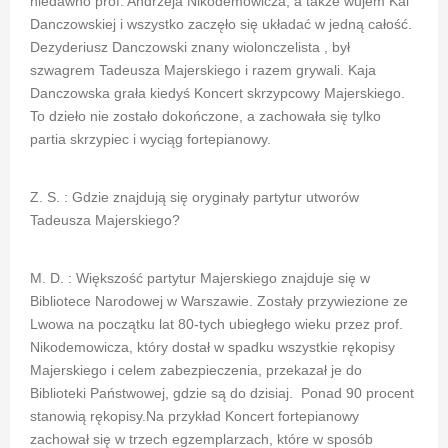
niedawno prof. Andrzeja Nikodemowicza, a także wujem Kai
Danczowskiej i wszystko zaczęło się układać w jedną całość.
Dezyderiusz Danczowski znany wiolonczelista , był
szwagrem Tadeusza Majerskiego i razem grywali. Kaja
Danczowska grała kiedyś Koncert skrzypcowy Majerskiego.
To dzieło nie zostało dokończone, a zachowała się tylko
partia skrzypiec i wyciąg fortepianowy.
Z. S. : Gdzie znajdują się oryginały partytur utworów
Tadeusza Majerskiego?
M. D. : Większość partytur Majerskiego znajduje się w
Bibliotece Narodowej w Warszawie. Zostały przywiezione ze
Lwowa na początku lat 80-tych ubiegłego wieku przez prof.
Nikodemowicza, który dostał w spadku wszystkie rękopisy
Majerskiego i celem zabezpieczenia, przekazał je do
Biblioteki Państwowej, gdzie są do dzisiaj. Ponad 90 procent
stanowią rękopisy.Na przykład Koncert fortepianowy
zachował się w trzech egzemplarzach, które w sposób