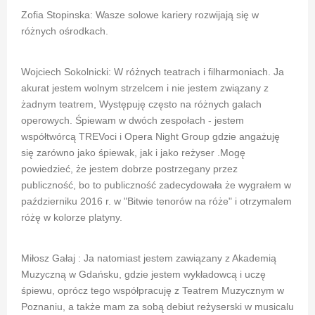
Zofia Stopinska: Wasze solowe kariery rozwijają się w
różnych ośrodkach.
Wojciech Sokolnicki: W różnych teatrach i filharmoniach. Ja
akurat jestem wolnym strzelcem i nie jestem związany z
żadnym teatrem, Występuję często na różnych galach
operowych. Śpiewam w dwóch zespołach - jestem
współtwórcą TREVoci i Opera Night Group gdzie angażuję
się zarówno jako śpiewak, jak i jako reżyser .Mogę
powiedzieć, że jestem dobrze postrzegany przez
publiczność, bo to publiczność zadecydowała że wygrałem w
październiku 2016 r. w "Bitwie tenorów na róże" i otrzymalem
różę w kolorze platyny.
Miłosz Gałaj : Ja natomiast jestem zawiązany z Akademią
Muzyczną w Gdańsku, gdzie jestem wykładowcą i uczę
śpiewu, oprócz tego współpracuję z Teatrem Muzycznym w
Poznaniu, a także mam za sobą debiut reżyserski w musicalu