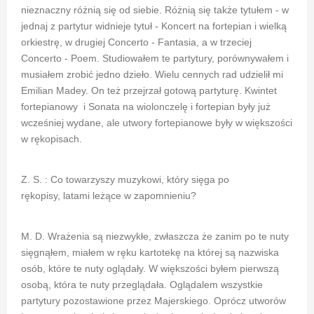
nieznaczny różnią się od siebie. Różnią się także tytułem - w
jednaj z partytur widnieje tytuł - Koncert na fortepian i wielką
orkiestrę, w drugiej Concerto - Fantasia, a w trzeciej
Concerto - Poem. Studiowałem te partytury, porównywałem i
musiałem zrobić jedno dzieło. Wielu cennych rad udzielił mi
Emilian Madey. On też przejrzał gotową partyturę. Kwintet
fortepianowy i Sonata na wiolonczelę i fortepian były już
wcześniej wydane, ale utwory fortepianowe były w większości
w rękopisach.
Z. S. : Co towarzyszy muzykowi, który sięga po
rękopisy, latami leżące w zapomnieniu?
M. D. Wrażenia są niezwykłe, zwłaszcza że zanim po te nuty
sięgnąłem, miałem w ręku kartotekę na której są nazwiska
osób, które te nuty oglądały. W większości byłem pierwszą
osobą, która te nuty przeglądała. Oglądalem wszystkie
partytury pozostawione przez Majerskiego. Oprócz utworów