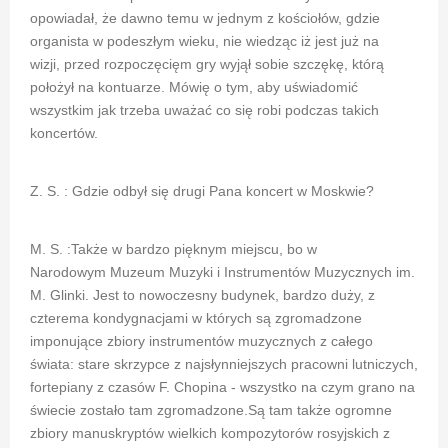
opowiadał, że dawno temu w jednym z kościołów, gdzie
organista w podeszłym wieku, nie wiedząc iż jest już na
wizji, przed rozpoczęcięm gry wyjął sobie szczękę, którą
położył na kontuarze. Mówię o tym, aby uświadomić
wszystkim jak trzeba uważać co się robi podczas takich
koncertów.
Z. S. : Gdzie odbył się drugi Pana koncert w Moskwie?
M. S. :Także w bardzo pięknym miejscu, bo w
Narodowym Muzeum Muzyki i Instrumentów Muzycznych im.
M. Glinki. Jest to nowoczesny budynek, bardzo duży, z
czterema kondygnacjami w których są zgromadzone
imponujące zbiory instrumentów muzycznych z całego
świata: stare skrzypce z najsłynniejszych pracowni lutniczych,
fortepiany z czasów F. Chopina - wszystko na czym grano na
świecie zostało tam zgromadzone.Są tam także ogromne
zbiory manuskryptów wielkich kompozytorów rosyjskich z