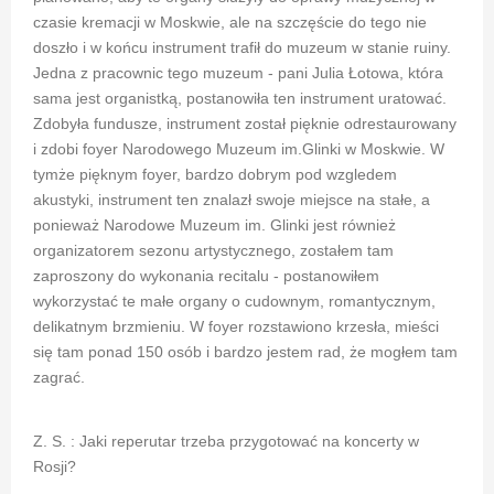
czasie kremacji w Moskwie, ale na szczęście do tego nie
doszło i w końcu instrument trafił do muzeum w stanie ruiny.
Jedna z pracownic tego muzeum - pani Julia Łotowa, która
sama jest organistką, postanowiła ten instrument uratować.
Zdobyła fundusze, instrument został pięknie odrestaurowany
i zdobi foyer Narodowego Muzeum im.Glinki w Moskwie. W
tymże pięknym foyer, bardzo dobrym pod wzgledem
akustyki, instrument ten znalazł swoje miejsce na stałe, a
ponieważ Narodowe Muzeum im. Glinki jest również
organizatorem sezonu artystycznego, zostałem tam
zaproszony do wykonania recitalu - postanowiłem
wykorzystać te małe organy o cudownym, romantycznym,
delikatnym brzmieniu. W foyer rozstawiono krzesła, mieści
się tam ponad 150 osób i bardzo jestem rad, że mogłem tam
zagrać.
Z. S. : Jaki reperutar trzeba przygotować na koncerty w
Rosji?