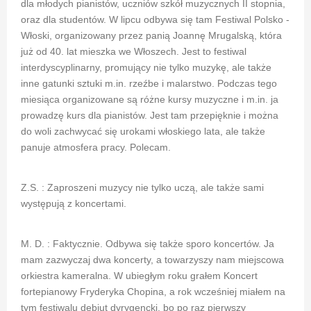
dla młodych pianistów, uczniów szkół muzycznych II stopnia,
oraz dla studentów. W lipcu odbywa się tam Festiwal Polsko -
Włoski, organizowany przez panią Joannę Mrugalską, która
już od 40. lat mieszka we Włoszech. Jest to festiwal
interdyscyplinarny, promujący nie tylko muzykę, ale także
inne gatunki sztuki m.in. rzeźbe i malarstwo. Podczas tego
miesiąca organizowane są różne kursy muzyczne i m.in. ja
prowadzę kurs dla pianistów. Jest tam przepięknie i można
do woli zachwycać się urokami włoskiego lata, ale także
panuje atmosfera pracy. Polecam.
Z.S. : Zaproszeni muzycy nie tylko uczą, ale także sami
występują z koncertami.
M. D. : Faktycznie. Odbywa się także sporo koncertów. Ja
mam zazwyczaj dwa koncerty, a towarzyszy nam miejscowa
orkiestra kameralna. W ubiegłym roku grałem Koncert
fortepianowy Fryderyka Chopina, a rok wcześniej miałem na
tym festiwalu debiut dyrygencki, bo po raz pierwszy