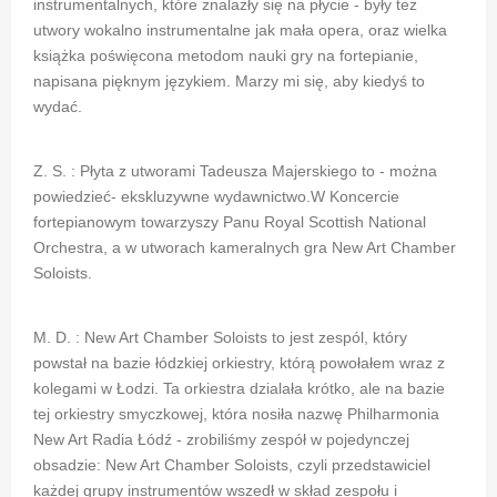
instrumentalnych, które znalazły się na płycie - były też
utwory wokalno instrumentalne jak mała opera, oraz wielka
książka poświęcona metodom nauki gry na fortepianie,
napisana pięknym językiem. Marzy mi się, aby kiedyś to
wydać.
Z. S. : Płyta z utworami Tadeusza Majerskiego to - można
powiedzieć- ekskluzywne wydawnictwo.W Koncercie
fortepianowym towarzyszy Panu Royal Scottish National
Orchestra, a w utworach kameralnych gra New Art Chamber
Soloists.
M. D. : New Art Chamber Soloists to jest zespól, który
powstał na bazie łódzkiej orkiestry, którą powołałem wraz z
kolegami w Łodzi. Ta orkiestra dzialała krótko, ale na bazie
tej orkiestry smyczkowej, która nosiła nazwę Philharmonia
New Art Radia Łódź - zrobiliśmy zespół w pojedynczej
obsadzie: New Art Chamber Soloists, czyli przedstawiciel
każdej grupy instrumentów wszedł w skład zespołu i