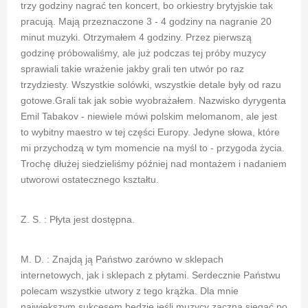
trzy godziny nagrać ten koncert, bo orkiestry brytyjskie tak
pracują. Mają przeznaczone 3 - 4 godziny na nagranie 20
minut muzyki. Otrzymałem 4 godziny. Przez pierwszą
godzinę próbowaliśmy, ale już podczas tej próby muzycy
sprawiali takie wrażenie jakby grali ten utwór po raz
trzydziesty. Wszystkie solówki, wszystkie detale były od razu
gotowe.Grali tak jak sobie wyobrażałem. Nazwisko dyrygenta
Emil Tabakov - niewiele mówi polskim melomanom, ale jest
to wybitny maestro w tej części Europy. Jedyne słowa, które
mi przychodzą w tym momencie na myśl to - przygoda życia.
Trochę dłużej siedzieliśmy później nad montażem i nadaniem
utworowi ostatecznego kształtu.
Z. S. : Płyta jest dostępna.
M. D. : Znajdą ją Państwo zarówno w sklepach
internetowych, jak i sklepach z płytami. Serdecznie Państwu
polecam wszystkie utwory z tego krążka. Dla mnie
największym sukcesem będzie jeśli muzycy zaczną sięgać po