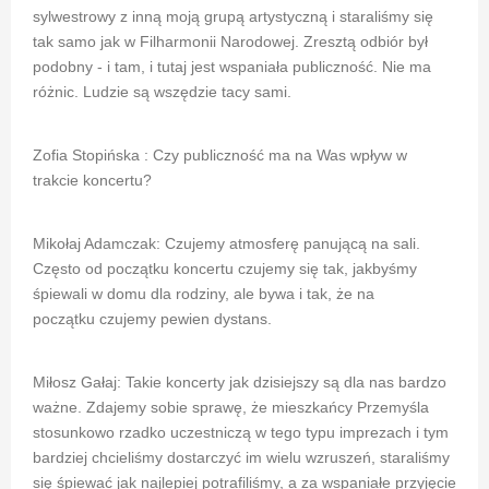
sylwestrowy z inną moją grupą artystyczną i staraliśmy się
tak samo jak w Filharmonii Narodowej. Zresztą odbiór był
podobny - i tam, i tutaj jest wspaniała publiczność. Nie ma
różnic. Ludzie są wszędzie tacy sami.
Zofia Stopińska : Czy publiczność ma na Was wpływ w
trakcie koncertu?
Mikołaj Adamczak: Czujemy atmosferę panującą na sali.
Często od początku koncertu czujemy się tak, jakbyśmy
śpiewali w domu dla rodziny, ale bywa i tak, że na
początku czujemy pewien dystans.
Miłosz Gałaj: Takie koncerty jak dzisiejszy są dla nas bardzo
ważne. Zdajemy sobie sprawę, że mieszkańcy Przemyśla
stosunkowo rzadko uczestniczą w tego typu imprezach i tym
bardziej chcieliśmy dostarczyć im wielu wzruszeń, staraliśmy
się śpiewać jak najlepiej potrafiliśmy, a za wspaniałe przyjęcie