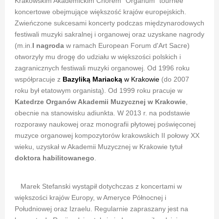
Krakowskim Akademickim Chórem "Organum" tournee
koncertowe obejmujące większość krajów europejskich.
Zwieńczone sukcesami koncerty podczas międzynarodowych
festiwali muzyki sakralnej i organowej oraz uzyskane nagrody
(m.in.
I nagroda
w ramach European Forum d'Art Sacre)
otworzyly mu drogę do udziału w większości polskich i
zagranicznych festiwali muzyki organowej. Od 1996 roku
współpracuje z
Bazyliką Mariacką
w Krakowie
(do 2007
roku był etatowym organistą). Od 1999 roku pracuje w
Katedrze Organów Akademii Muzycznej w Krakowie
,
obecnie na stanowisku adiunkta. W 2013 r. na podstawie
rozporawy naukowej oraz monografii płytowej poświęconej
muzyce organowej kompozytorów krakowskich II połowy XX
wieku, uzyskał w Akademii Muzycznej w Krakowie tytuł
doktora habilitowanego
.
Marek Stefanski wystąpił dotychczas z koncertami w
większości krajów Europy, w Ameryce Północnej i
Południowej oraz Izraelu. Regularnie zapraszany jest na