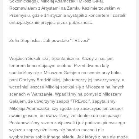
Sokolnickiego), Mikołaj Adamczak i Miłosz Gałaj.
Rozmawiałam z Artystami na Zamku Kazimierzowskim w
Przemyślu, gdzie 14 stycznia wystąpili z koncertem i zostali
entuzjastycznie przyjęci przez publiczność.
Zofia Stopińska : Jak powstało "TREvoci"
Wojciech Sokolnicki ; Spontanicznie. Każdy z nas jest
tenorem koncertującym osobno. Przed dwoma laty
spotkaliśmy się z Miłoszem Gałajem na scenie przy boku
pani Grażyny Brodzińskiej, jako tenorzy jej towarzyszący, a
wcześniej jeszcze Mikołaj spotkał się z Miłoszem na innych
scenach w Warszawie. Wpadliśmy na pomysł z Miłoszem
Gałajem, że utworzymy zespół "TREvoci", zapytaliśmy
Mikołaja Adamczaka, czy zgodzi się zaszczycić ten zespół
swoim głosem, bo uważaliśmy, że idealnie do nas pasuje.
Postanowiliśmy razem zaśpiewać i już podczas pierwszego
wyjazdu zaprzyjaźnilismy się bardzo mocno i nie
wyobrażamy sobie innego składu. Jak któryś z nas nie może