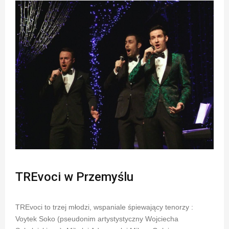
TREvoci w Przemyślu
TREvoci to trzej młodzi, wspaniale śpiewający tenorzy :
Voytek Soko (pseudonim artystystyczny Wojciecha