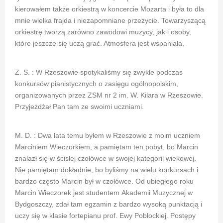
kierowałem także orkiestrą w koncercie Mozarta i była to dla
mnie wielka frajda i niezapomniane przeżycie. Towarzyszącą
orkiestrę tworzą zarówno zawodowi muzycy, jak i osoby,
które jeszcze się uczą grać. Atmosfera jest wspaniała.
Z. S. : W Rzeszowie spotykaliśmy się zwykle podczas
konkursów pianistycznych o zasięgu ogólnopolskim,
organizowanych przez ZSM nr 2 im. W. Kilara w Rzeszowie.
Przyjeżdżał Pan tam ze swoimi uczniami.
M. D. : Dwa lata temu byłem w Rzeszowie z moim uczniem
Marciniem Wieczorkiem, a pamiętam ten pobyt, bo Marcin
znalazł się w ścisłej czołówce w swojej kategorii wiekowej.
Nie pamiętam dokładnie, bo byliśmy na wielu konkursach i
bardzo często Marcin był w czołówce. Od ubiegłego roku
Marcin Wieczorek jest studentem Akademii Muzycznej w
Bydgoszczy, zdał tam egzamin z bardzo wysoką punktacją i
uczy się w klasie fortepianu prof. Ewy Pobłockiej. Postępy