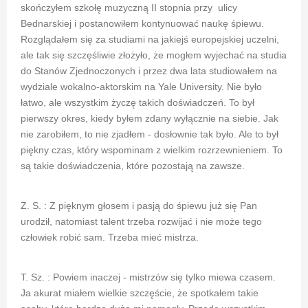
skończyłem szkołę muzyczną II stopnia przy ulicy
Bednarskiej i postanowiłem kontynuować naukę śpiewu.
Rozglądałem się za studiami na jakiejś europejskiej uczelni,
ale tak się szczęśliwie złożyło, że mogłem wyjechać na studia
do Stanów Zjednoczonych i przez dwa lata studiowałem na
wydziale wokalno-aktorskim na Yale University. Nie było
łatwo, ale wszystkim życzę takich doświadczeń. To był
pierwszy okres, kiedy byłem zdany wyłącznie na siebie. Jak
nie zarobiłem, to nie zjadłem - dosłownie tak było. Ale to był
piękny czas, który wspominam z wielkim rozrzewnieniem. To
są takie doświadczenia, które pozostają na zawsze.
Z. S. : Z pięknym głosem i pasją do śpiewu już się Pan
urodził, natomiast talent trzeba rozwijać i nie może tego
człowiek robić sam. Trzeba mieć mistrza.
T. Sz. : Powiem inaczej - mistrzów się tylko miewa czasem.
Ja akurat miałem wielkie szczęście, że spotkałem takie