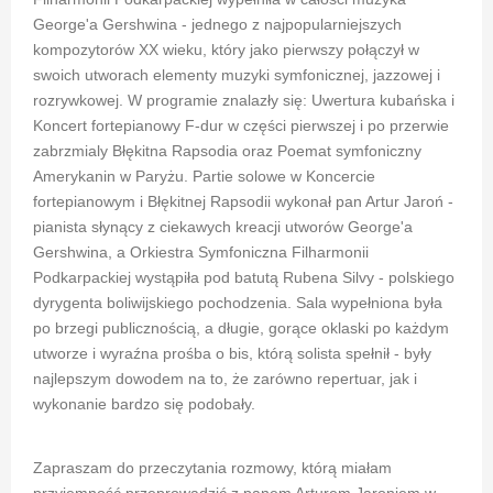
George'a Gershwina - jednego z najpopularniejszych
kompozytorów XX wieku, który jako pierwszy połączył w
swoich utworach elementy muzyki symfonicznej, jazzowej i
rozrywkowej. W programie znalazły się: Uwertura kubańska i
Koncert fortepianowy F-dur w części pierwszej i po przerwie
zabrzmialy Błękitna Rapsodia oraz Poemat symfoniczny
Amerykanin w Paryżu. Partie solowe w Koncercie
fortepianowym i Błękitnej Rapsodii wykonał pan Artur Jaroń -
pianista słynący z ciekawych kreacji utworów George'a
Gershwina, a Orkiestra Symfoniczna Filharmonii
Podkarpackiej wystąpiła pod batutą Rubena Silvy - polskiego
dyrygenta boliwijskiego pochodzenia. Sala wypełniona była
po brzegi publicznością, a długie, gorące oklaski po każdym
utworze i wyraźna prośba o bis, którą solista spełnił - były
najlepszym dowodem na to, że zarówno repertuar, jak i
wykonanie bardzo się podobały.
Zapraszam do przeczytania rozmowy, którą miałam