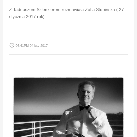
Z Tadeuszem Szlenkierem rozmawiała Zofia Stopińska ( 27
stycznia 2017 rok)
access_time
06:41PM 04 luty 2017