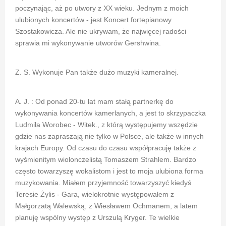
poczynając, aż po utwory z XX wieku. Jednym z moich
ulubionych koncertów - jest Koncert fortepianowy
Szostakowicza. Ale nie ukrywam, że najwięcej radości
sprawia mi wykonywanie utworów Gershwina.
Z. S. Wykonuje Pan także dużo muzyki kameralnej.
A. J. : Od ponad 20-tu lat mam stałą partnerkę do
wykonywania koncertów kamerlanych, a jest to skrzypaczka
Ludmiła Worobec - Witek., z którą występujemy wszędzie
gdzie nas zapraszają nie tylko w Polsce, ale także w innych
krajach Europy. Od czasu do czasu współpracuję także z
wyśmienitym wiolonczelistą Tomaszem Strahlem. Bardzo
często towarzyszę wokalistom i jest to moja ulubiona forma
muzykowania. Miałem przyjemność towarzyszyć kiedyś
Teresie Żylis - Gara, wielokrotnie występowałem z
Małgorzatą Walewską, z Wiesławem Ochmanem, a latem
planuję wspólny występ z Urszulą Kryger. Te wielkie