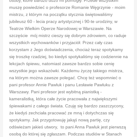
osoby, które bardzo dużo mi pomogły. Przede wszystkim
muszę powiedzieć o profesorze Romanie Węgrzynie - moim
mistrzu, z którym na początku stycznia świętowaliśmy
jubileusz 60 - lecia pracy artystycznej i 90-te urodziny, w
Teatrze Wielkim Operze Narodowej w Warszawie. Na
szczęście mój mistrz cieszy się dobrym zdrowiem, co raduje
wszystkich wychowanków i przyjaciół. Przez cały czas
korzystam z Jego doświadczenia, chociaż teraz spotykamy
się troszkę rzadziej, bo kiedyś spotykaliśmy się codziennie na
lekcjach śpiewu, natomiast zawsze bardzo sobie cenię
wszystkie jego wskazówki. Każdemu życzę takiego mistrza,
na którym można zawsze polegać. Chcę też wspomnieć o
pani profesor Annie Pawluk i panu Lesławie Pawluku z
Warszawy. Pani profesor jest wybitną pianistką -
kameralistką, która całe życie pracowała z największymi
śpiewakami z całego świata. Czuję się bardzo zaszczycony,
że kiedyś zechciała pracować ze mną i dotychczas się
spotykamy. Jak przygotowuję jakąś nową partię, czy
odświeżam jakieś utwory, to pani Anna Pawluk jest pierwszą
osobą do której się zgłaszam. Podczas studiów w Stanach