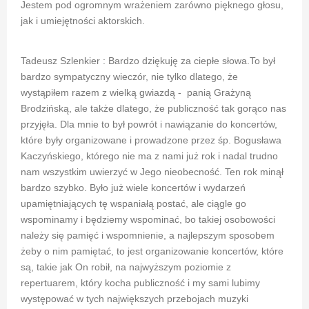
Jestem pod ogromnym wrażeniem zarówno pięknego głosu,
jak i umiejętności aktorskich.
Tadeusz Szlenkier : Bardzo dziękuję za ciepłe słowa.To był
bardzo sympatyczny wieczór, nie tylko dlatego, że
wystąpiłem razem z wielką gwiazdą - panią Grażyną
Brodzińską, ale także dlatego, że publiczność tak gorąco nas
przyjęła. Dla mnie to był powrót i nawiązanie do koncertów,
które były organizowane i prowadzone przez śp. Bogusława
Kaczyńskiego, którego nie ma z nami już rok i nadal trudno
nam wszystkim uwierzyć w Jego nieobecność. Ten rok minął
bardzo szybko. Było już wiele koncertów i wydarzeń
upamiętniających tę wspaniałą postać, ale ciągle go
wspominamy i będziemy wspominać, bo takiej osobowości
należy się pamięć i wspomnienie, a najlepszym sposobem
żeby o nim pamiętać, to jest organizowanie koncertów, które
są, takie jak On robił, na najwyższym poziomie z
repertuarem, który kocha publiczność i my sami lubimy
występować w tych największych przebojach muzyki