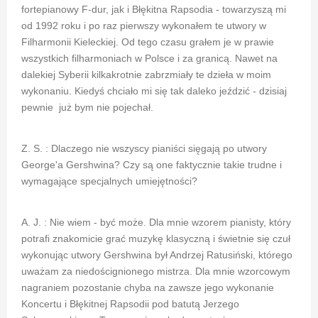
fortepianowy F-dur, jak i Błękitna Rapsodia - towarzyszą mi
od 1992 roku i po raz pierwszy wykonałem te utwory w
Filharmonii Kieleckiej. Od tego czasu grałem je w prawie
wszystkich filharmoniach w Polsce i za granicą. Nawet na
dalekiej Syberii kilkakrotnie zabrzmiały te dzieła w moim
wykonaniu. Kiedyś chciało mi się tak daleko jeździć - dzisiaj
pewnie już bym nie pojechał.
Z. S. : Dlaczego nie wszyscy pianiści sięgają po utwory
George'a Gershwina? Czy są one faktycznie takie trudne i
wymagające specjalnych umiejętności?
A. J. : Nie wiem - być może. Dla mnie wzorem pianisty, który
potrafi znakomicie grać muzykę klasyczną i świetnie się czuł
wykonując utwory Gershwina był Andrzej Ratusiński, którego
uważam za niedoścignionego mistrza. Dla mnie wzorcowym
nagraniem pozostanie chyba na zawsze jego wykonanie
Koncertu i Błękitnej Rapsodii pod batutą Jerzego