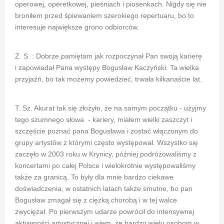
operowej, operetkowej, pieśniach i piosenkach. Nigdy się nie
broniłem przed śpiewaniem szerokiego repertuaru, bo to
interesuje największe grono odbiorców.
Z. S. : Dobrze pamiętam jak rozpoczynał Pan swoją karierę
i zapowiadał Pana występy Bogusław Kaczyński. Ta wielka
przyjaźń, bo tak możemy powiedzieć, trwała kilkanaście lat.
T. Sz. Akurat tak się złożyło, że na samym początku - użyjmy
tego szumnego słowa - kariery, miałem wielki zaszczyt i
szczęście poznać pana Bogusława i zostać włączonym do
grupy artystów z którymi często występował. Wszystko się
zaczęło w 2003 roku w Krynicy, później podróżowaliśmy z
koncertami po całej Polsce i wielokrotnie występowaliśmy
także za granicą. To były dla mnie bardzo ciekawe
doświadczenia, w ostatnich latach także smutne, bo pan
Bogusław zmagał się z ciężką chorobą i w tej walce
zwyciężał. Po pierwszym udarze powrócił do intensywnej
aktywności artystycznej i wiem, że bardzo wielu osobom w