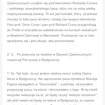
Zjednoczonych uczyłem się pod kierunkiem Richarda Crossa
- wybitnego amerykańskiego basa, który ma za sobą wielką
międzynarodową karierę. To też jest kontakt, który przetrwał,
chociaż to było parę lat temu i dzielą nas tysiące kilometrów.
Pani prof. Doris Cross i pan prof Richard Cross przyjeżdżają
do Polski w charakterze wykładowców na kursach wokalnych
w Akademii Operowej w Warszawie. Przeważnie raz w roku
spotykamy się i jest okazja, aby porozmawiać.
Z. S. : Po powrocie ze studiów w Stanach Zjednoczonych
rozpoczął Pan pracę w Bydgoszczy.
T. Sz. Tak było. Ja już jestem siódmy sezon solistą Opery
Nova w Bydgoszczy. Na zaproszenie pana dyrektora Macieja
Figasa wystąpiłem w "Giocondzie" , a później otrzymałem
propozycję pracy na etacie i skorzystałem z tego. W tej chwili
wszystko wskazuje na to, że będę raczej "wolnym strzelcem",
ale jeśli nawet nie będę na etacie w Bydgoszczy, to zawsze