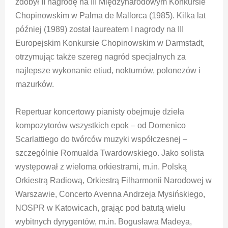
zdobył II nagrodę na III Międzynarodowym Konkursie
Chopinowskim w Palma de Mallorca (1985). Kilka lat
później (1989) został laureatem I nagrody na III
Europejskim Konkursie Chopinowskim w Darmstadt,
otrzymując także szereg nagród specjalnych za
najlepsze wykonanie etiud, nokturnów, polonezów i
mazurków.
Repertuar koncertowy pianisty obejmuje dzieła
kompozytorów wszystkich epok – od Domenico
Scarlattiego do twórców muzyki współczesnej –
szczególnie Romualda Twardowskiego. Jako solista
występował z wieloma orkiestrami, m.in. Polską
Orkiestrą Radiową, Orkiestrą Filharmonii Narodowej w
Warszawie, Concerto Avenna Andrzeja Mysińskiego,
NOSPR w Katowicach, grając pod batutą wielu
wybitnych dyrygentów, m.in. Bogusława Madeya,