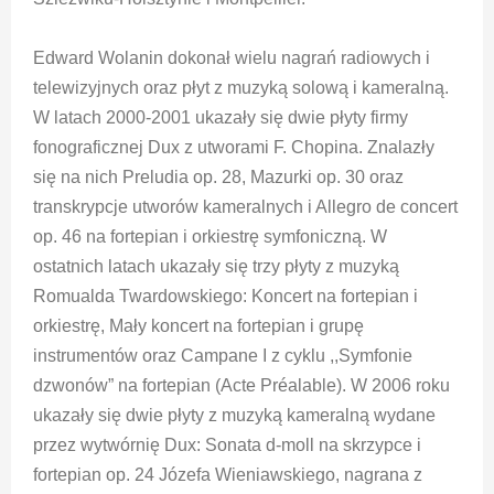
Edward Wolanin dokonał wielu nagrań radiowych i
telewizyjnych oraz płyt z muzyką solową i kameralną.
W latach 2000-2001 ukazały się dwie płyty firmy
fonograficznej Dux z utworami F. Chopina. Znalazły
się na nich Preludia op. 28, Mazurki op. 30 oraz
transkrypcje utworów kameralnych i Allegro de concert
op. 46 na fortepian i orkiestrę symfoniczną. W
ostatnich latach ukazały się trzy płyty z muzyką
Romualda Twardowskiego: Koncert na fortepian i
orkiestrę, Mały koncert na fortepian i grupę
instrumentów oraz Campane I z cyklu ,,Symfonie
dzwonów” na fortepian (Acte Préalable). W 2006 roku
ukazały się dwie płyty z muzyką kameralną wydane
przez wytwórnię Dux: Sonata d-moll na skrzypce i
fortepian op. 24 Józefa Wieniawskiego, nagrana z