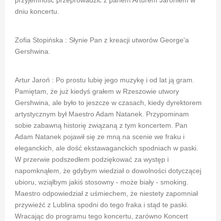
przyjemność przeprowadzić z panem Arturem Jaroniem w
dniu koncertu.
Zofia Stopińska : Słynie Pan z kreacji utworów George'a
Gershwina.
Artur Jaroń : Po prostu lubię jego muzykę i od lat ją gram.
Pamiętam, że już kiedyś grałem w Rzeszowie utwory
Gershwina, ale było to jeszcze w czasach, kiedy dyrektorem
artystycznym był Maestro Adam Natanek. Przypominam
sobie zabawną historię związaną z tym koncertem. Pan
Adam Natanek pojawił się ze mną na scenie we fraku i
eleganckich, ale dość ekstawaganckich spodniach w paski.
W przerwie podszedłem podziękować za występ i
napomknąłem, że gdybym wiedział o dowolności dotyczącej
ubioru, wziąłbym jakiś stosowny - może biały - smoking.
Maestro odpowiedział z uśmiechem, że niestety zapomniał
przywieźć z Lublina spodni do tego fraka i stąd te paski.
Wracając do programu tego koncertu, zarówno Koncert