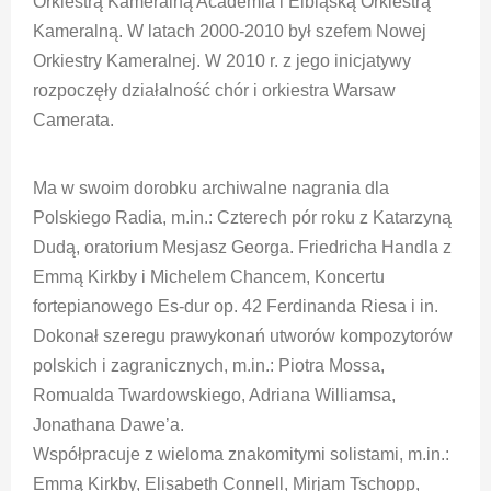
Orkiestrą Kameralną Academia i Elbląską Orkiestrą
Kameralną. W latach 2000-2010 był szefem Nowej
Orkiestry Kameralnej. W 2010 r. z jego inicjatywy
rozpoczęły działalność chór i orkiestra Warsaw
Camerata.
Ma w swoim dorobku archiwalne nagrania dla
Polskiego Radia, m.in.: Czterech pór roku z Katarzyną
Dudą, oratorium Mesjasz Georga. Friedricha Handla z
Emmą Kirkby i Michelem Chancem, Koncertu
fortepianowego Es-dur op. 42 Ferdinanda Riesa i in.
Dokonał szeregu prawykonań utworów kompozytorów
polskich i zagranicznych, m.in.: Piotra Mossa,
Romualda Twardowskiego, Adriana Williamsa,
Jonathana Dawe’a.
Współpracuje z wieloma znakomitymi solistami, m.in.:
Emmą Kirkby, Elisabeth Connell, Mirjam Tschopp,