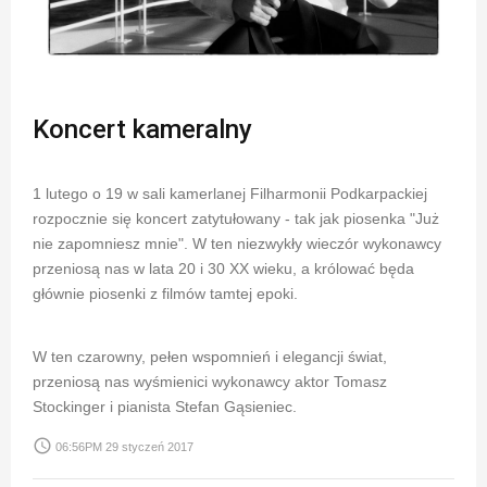
Koncert kameralny
1 lutego o 19 w sali kamerlanej Filharmonii Podkarpackiej
rozpocznie się koncert zatytułowany - tak jak piosenka "Już
nie zapomniesz mnie". W ten niezwykły wieczór wykonawcy
przeniosą nas w lata 20 i 30 XX wieku, a królować będa
głównie piosenki z filmów tamtej epoki.
W ten czarowny, pełen wspomnień i elegancji świat,
przeniosą nas wyśmienici wykonawcy aktor Tomasz
Stockinger i pianista Stefan Gąsieniec.
access_time
06:56PM 29 styczeń 2017