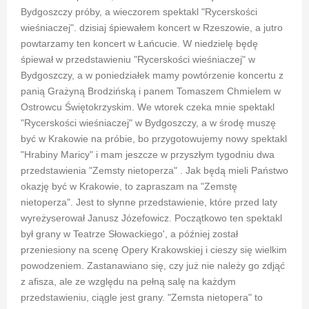
Bydgoszczy próby, a wieczorem spektakl "Rycerskości
wieśniaczej". dzisiaj śpiewałem koncert w Rzeszowie, a jutro
powtarzamy ten koncert w Łańcucie. W niedzielę będę
śpiewał w przedstawieniu "Rycerskości wieśniaczej" w
Bydgoszczy, a w poniedziałek mamy powtórzenie koncertu z
panią Grażyną Brodzińską i panem Tomaszem Chmielem w
Ostrowcu Świętokrzyskim. We wtorek czeka mnie spektakl
"Rycerskości wieśniaczej" w Bydgoszczy, a w środę muszę
być w Krakowie na próbie, bo przygotowujemy nowy spektakl
"Hrabiny Maricy" i mam jeszcze w przyszłym tygodniu dwa
przedstawienia "Zemsty nietoperza" . Jak będą mieli Państwo
okazję być w Krakowie, to zapraszam na "Zemstę
nietoperza". Jest to słynne przedstawienie, które przed laty
wyreżyserował Janusz Józefowicz. Początkowo ten spektakl
był grany w Teatrze Słowackiego', a później został
przeniesiony na scenę Opery Krakowskiej i cieszy się wielkim
powodzeniem. Zastanawiano się, czy już nie należy go zdjąć
z afisza, ale ze względu na pełną salę na każdym
przedstawieniu, ciągle jest grany. "Zemsta nietopera" to