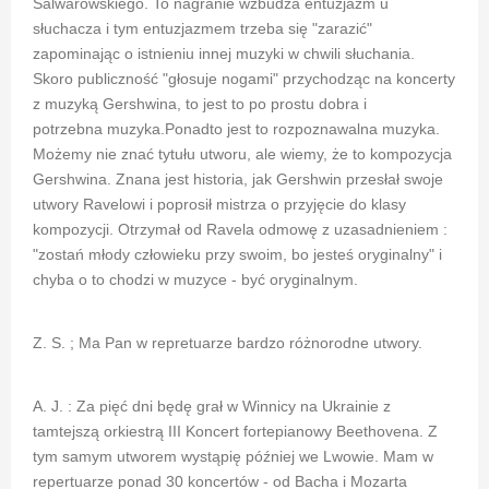
Salwarowskiego. To nagranie wzbudza entuzjazm u
słuchacza i tym entuzjazmem trzeba się "zarazić"
zapominając o istnieniu innej muzyki w chwili słuchania.
Skoro publiczność "głosuje nogami" przychodząc na koncerty
z muzyką Gershwina, to jest to po prostu dobra i
potrzebna muzyka.Ponadto jest to rozpoznawalna muzyka.
Możemy nie znać tytułu utworu, ale wiemy, że to kompozycja
Gershwina. Znana jest historia, jak Gershwin przesłał swoje
utwory Ravelowi i poprosił mistrza o przyjęcie do klasy
kompozycji. Otrzymał od Ravela odmowę z uzasadnieniem :
"zostań młody człowieku przy swoim, bo jesteś oryginalny" i
chyba o to chodzi w muzyce - być oryginalnym.
Z. S. ; Ma Pan w repretuarze bardzo różnorodne utwory.
A. J. : Za pięć dni będę grał w Winnicy na Ukrainie z
tamtejszą orkiestrą III Koncert fortepianowy Beethovena. Z
tym samym utworem wystąpię później we Lwowie. Mam w
repertuarze ponad 30 koncertów - od Bacha i Mozarta