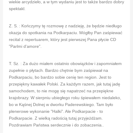
wiekie arcydzieło, a w tym wydaniu jest to także bardzo dobry
spektakl.
Z. S. : Kończymy tę rozmowę z nadzieję, że będzie niedługo
okazja do spotkania na Podkarpaciu. Mógłby Pan zaśpiewać
recital z repertuarem, który jest pierwszej Pana płycie CD
"Parlmi d'amore".
T. Sz. : Za dużo miałem ostatnio obowiązków i zapomniałem
zupełnie o płytach. Bardzo chętnie bym zaśpiewał na
Podkarpaciu, bo bardzo sobie cenię ten region. Jest to
przepiękny kawałek Polski. Za każdym razem, jak tutaj jadę
samochodem, to nie mogę się napatrzeć na przepiękne
krajobrazy. W sierpniu ubiegłego roku śpiewałem niedaleko,
bo w Kąśnej Dolnej w dworku Paderewskiego. Tam było
plenerowe wykonanie "Halki". Ale Podkarpacie - to
Podkarpacie. Z wielką radością tutaj przyjeżdżam.
Pozdrawiam Państwa serdecznie i do zobaczenia..