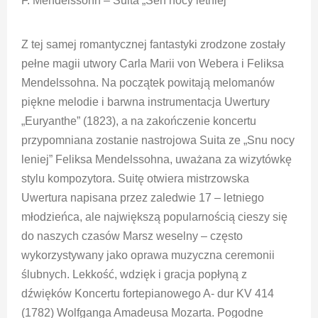
F. Mendelssohn – Suita „Sen nocy letniej”
Z tej samej romantycznej fantastyki zrodzone zostały
pełne magii utwory Carla Marii von Webera i Feliksa
Mendelssohna. Na początek powitają melomanów
piękne melodie i barwna instrumentacja Uwertury
„Euryanthe” (1823), a na zakończenie koncertu
przypomniana zostanie nastrojowa Suita ze „Snu nocy
leniej” Feliksa Mendelssohna, uważana za wizytówkę
stylu kompozytora. Suitę otwiera mistrzowska
Uwertura napisana przez zaledwie 17 – letniego
młodzieńca, ale największą popularnością cieszy się
do naszych czasów Marsz weselny – często
wykorzystywany jako oprawa muzyczna ceremonii
ślubnych. Lekkość, wdzięk i gracja popłyną z
dźwięków Koncertu fortepianowego A- dur KV 414
(1782) Wolfganga Amadeusa Mozarta. Pogodne