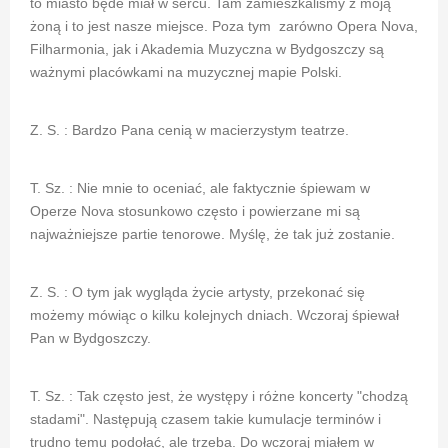
to miasto będe miał w sercu. Tam zamieszkaliśmy z moją
żoną i to jest nasze miejsce. Poza tym zarówno Opera Nova,
Filharmonia, jak i Akademia Muzyczna w Bydgoszczy są
ważnymi placówkami na muzycznej mapie Polski.
Z. S. : Bardzo Pana cenią w macierzystym teatrze.
T. Sz. : Nie mnie to oceniać, ale faktycznie śpiewam w
Operze Nova stosunkowo często i powierzane mi są
najważniejsze partie tenorowe. Myślę, że tak już zostanie.
Z. S. : O tym jak wygląda życie artysty, przekonać się
możemy mówiąc o kilku kolejnych dniach. Wczoraj śpiewał
Pan w Bydgoszczy.
T. Sz. : Tak często jest, że występy i różne koncerty "chodzą
stadami". Następują czasem takie kumulacje terminów i
trudno temu podołać, ale trzeba. Do wczoraj miałem w