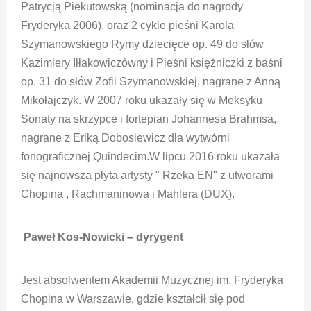
Patrycją Piekutowską (nominacja do nagrody
Fryderyka 2006), oraz 2 cykle pieśni Karola
Szymanowskiego Rymy dziecięce op. 49 do słów
Kazimiery Iłłakowiczówny i Pieśni księżniczki z baśni
op. 31 do słów Zofii Szymanowskiej, nagrane z Anną
Mikołajczyk. W 2007 roku ukazały się w Meksyku
Sonaty na skrzypce i fortepian Johannesa Brahmsa,
nagrane z Eriką Dobosiewicz dla wytwórni
fonograficznej Quindecim.W lipcu 2016 roku ukazała
się najnowsza płyta artysty " Rzeka EN" z utworami
Chopina , Rachmaninowa i Mahlera (DUX).
Paweł Kos-Nowicki – dyrygent
Jest absolwentem Akademii Muzycznej im. Fryderyka
Chopina w Warszawie, gdzie kształcił się pod