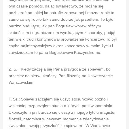
tym czasie pomógł, dajac świadectwo, że można się
pozbierać po takiej katastrofie zdrowotnej i można robić to
samo co się robiło tak samo dobrze jak przedtem. To było
bardzo budujące, jak pan Bogusław wbrew różnym
słabościom i ograniczeniom wynikającym z choroby, podjął
ten wielki trud i kontynuował prowadzenie koncertów. To był
chyba najintesywniejszy okres koncertowy w moim życiu i
zawdzięczam to panu Bogusławowi Kaczyńskiemu.
Z. S. : Kiedy zaczęła się Pana przygoda ze śpiewem, bo
przecież najpierw ukończył Pan filozofię na Uniwersytecie
Warszawskim.
T. Sz.: Śpiewu zacząłem się uczyć stosunkowo późno i
wcześniej rozpocząłem studia o których pani wspomniała.
Ukończyłem je i bardzo się cieszę z mojego tytułu magister
filozofii, natomiast w pewnym momencie zdecydowanie
związałem swoją przyszłość ze śpiewem. W Warszawie