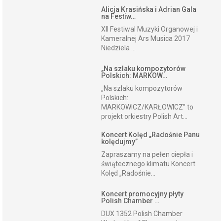
Alicja Krasińska i Adrian Gala
na Festiw…
XII Festiwal Muzyki Organowej i
Kameralnej Ars Musica 2017
Niedziela ...
„Na szlaku kompozytorów
Polskich: MARKOW…
„Na szlaku kompozytorów
Polskich:
MARKOWICZ/KARŁOWICZ” to
projekt orkiestry Polish Art...
Koncert Kolęd „Radośnie Panu
kolędujmy”
Zapraszamy na pełen ciepła i
świątecznego klimatu Koncert
Kolęd „Radośnie...
Koncert promocyjny płyty
Polish Chamber …
DUX 1352 Polish Chamber