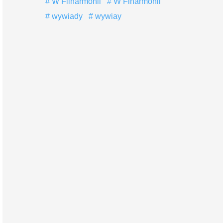
W Filharmonii
W Flharmonii
wywiady
wywiay