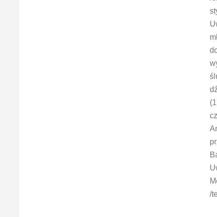
st
Uw
mł
d
w
śl
d
(
cz
A
pr
B
Uw
Mo
/t