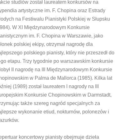
akcie studiów został laureatem konkursów na
ypendia artystyczne im. F. Chopina oraz Estrady
odych na Festiwalu Pianistyki Polskiej w Słupsku
1984). W XI Międzynarodowym Konkursie
anistycznym im. F. Chopina w Warszawie, jako
łonek polskiej ekipy, otrzymał nagrodę dla
jlepszego polskiego pianisty, który nie przeszedł do
I-go etapu. Trzy tygodnie po warszawskim konkursie
obył II nagrodę na III Międzynarodowym Konkursie
opinowskim w Palma de Mallorca (1985). Kilka lat
źniej (1989) został laureatem I nagrody na III
uropejskim Konkursie Chopinowskim w Darmstadt,
rzymując także szereg nagród specjalnych za
jlepsze wykonanie etiud, nokturnów, polonezów i
azurków.
pertuar koncertowy pianisty obejmuje dzieła