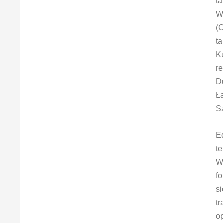
ta
Wi
(C
ta
Ku
r
Du
Ła
Sz
E
te
W 
fo
si
tr
op