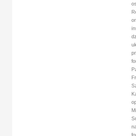
os
R
or
in
dz
u
pr
fo
P
Fr
S
Ka
op
M
S
n
fo