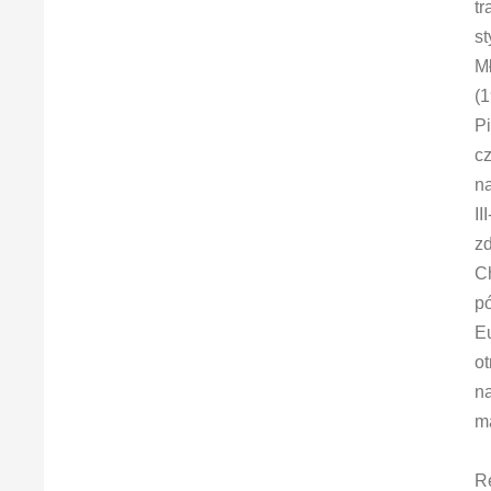
tr
st
Mł
(
Pi
cz
na
II
zd
Ch
pó
E
ot
na
m
Re