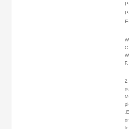
P
P
E
W
C
W.
F.
Z 
pe
M
pi
„E
p
l