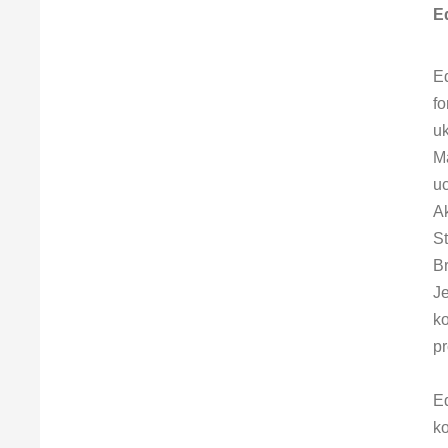
E
E
fo
uk
M
uc
A
St
Br
J
k
pr
E
k