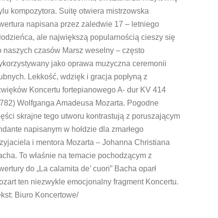
ylu kompozytora. Suitę otwiera mistrzowska
ertura napisana przez zaledwie 17 – letniego
odzieńca, ale największą popularnością cieszy się
o naszych czasów Marsz weselny – często
ykorzystywany jako oprawa muzyczna ceremonii
ubnych. Lekkość, wdzięk i gracja popłyną z
źwięków Koncertu fortepianowego A- dur KV 414
1782) Wolfganga Amadeusa Mozarta. Pogodne
ęści skrajne tego utworu kontrastują z poruszającym
ndante napisanym w hołdzie dla zmarłego
zyjaciela i mentora Mozarta – Johanna Christiana
acha. To właśnie na temacie pochodzącym z
ertury do „La calamita de’ cuori” Bacha oparł
zart ten niezwykle emocjonalny fragment Koncertu.
ekst: Biuro Koncertowe/