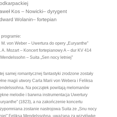
odkarpackiej
aweł Kos – Nowicki– dyrygent
dward Wolanin– fortepian
 programie:
. M. von Weber – Uwertura do opery „Euryanthe”
 A. Mozart – Koncert fortepianowy A – dur KV 414
 Mendelssohn – Suita „Sen nocy letniej”
tej samej romantycznej fantastyki zrodzone zostały
łne magii utwory Carla Marii von Webera i Feliksa
endelssohna. Na początek powitają melomanów
ękne melodie i barwna instrumentacja Uwertury
uryanthe” (1823), a na zakończenie koncertu
rzypomniana zostanie nastrojowa Suita ze „Snu nocy
eniej” Feliksa Mendelssohna, uważana za wizytówkę