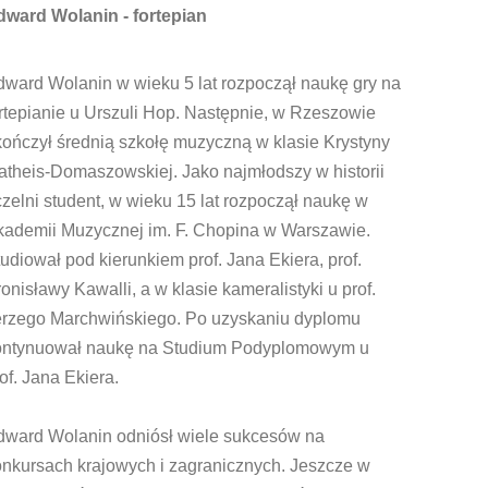
dward Wolanin - fortepian
dward Wolanin w wieku 5 lat rozpoczął naukę gry na
rtepianie u Urszuli Hop. Następnie, w Rzeszowie
ończył średnią szkołę muzyczną w klasie Krystyny
atheis-Domaszowskiej. Jako najmłodszy w historii
zelni student, w wieku 15 lat rozpoczął naukę w
kademii Muzycznej im. F. Chopina w Warszawie.
udiował pod kierunkiem prof. Jana Ekiera, prof.
onisławy Kawalli, a w klasie kameralistyki u prof.
erzego Marchwińskiego. Po uzyskaniu dyplomu
ontynuował naukę na Studium Podyplomowym u
of. Jana Ekiera.
dward Wolanin odniósł wiele sukcesów na
onkursach krajowych i zagranicznych. Jeszcze w