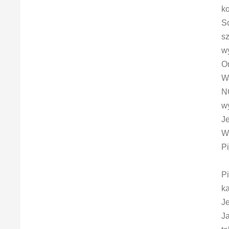
k
S
s
wy
Or
W
N
w
J
W
Pi
Pi
ka
Je
J