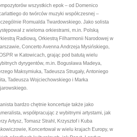
ompozytorów wszystkich epok – od Domenico
carlattiego do twórców muzyki współczesnej –
zczególnie Romualda Twardowskiego. Jako solista
stępował z wieloma orkiestrami, m.in. Polską
kiestrą Radiową, Orkiestrą Filharmonii Narodowej w
arszawie, Concerto Avenna Andrzeja Mysińskiego,
OSPR w Katowicach, grając pod batutą wielu
ybitnych dyrygentów, m.in. Bogusława Madeya,
erzego Maksymiuka, Tadeusza Strugały, Antoniego
ita, Tadeusza Wojciechowskiego i Marka
jarowskiego.
anista bardzo chętnie koncertuje także jako
meralista, współpracując z wybitnymi artystami, jak
rzy Artysz, Tomasz Strahl, Krzysztof i Kuba
akowiczowie, Koncertował w wielu krajach Europy, w