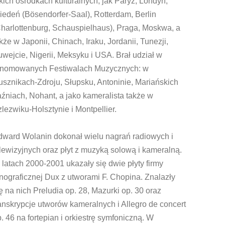
kich ośrodkach kulturalnych, jak Paryż, Londyn,
edeń (Bösendorfer-Saal), Rotterdam, Berlin
harlottenburg, Schauspielhaus), Praga, Moskwa, a
kże w Japonii, Chinach, Iraku, Jordanii, Tunezji,
wejcie, Nigerii, Meksyku i USA. Brał udział w
enomowanych Festiwalach Muzycznych: w
sznikach-Zdroju, Słupsku, Antoninie, Mariańskich
źniach, Nohant, a jako kameralista także w
lezwiku-Holsztynie i Montpellier.
dward Wolanin dokonał wielu nagrań radiowych i
lewizyjnych oraz płyt z muzyką solową i kameralną.
latach 2000-2001 ukazały się dwie płyty firmy
nograficznej Dux z utworami F. Chopina. Znalazły
ę na nich Preludia op. 28, Mazurki op. 30 oraz
anskrypcje utworów kameralnych i Allegro de concert
. 46 na fortepian i orkiestrę symfoniczną. W