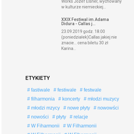
Works Józef Elsner, wychowany
w kulturze niemieckiej...
XXIX Festiwal im.Adama
Didura - Callas j…
23.09.2019 godz. 18.00
(poniedziałek)Callas jakiej nie
znacie... cena biletu 30 zł
Karina...
ETYKIETY
fastiwale
festiwale
festwale
filharmonia
koncerty
młodzi muzycy
młodzi mzycy
nowe płyty
nowowści
nowości
płyty
relacje
W Fiharmonii
W Filharmonii