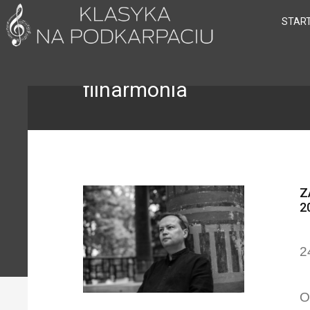
STAR
filharmonia
Z
2
2
O