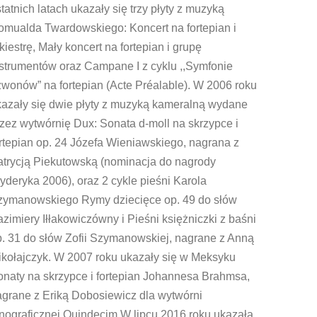
tatnich latach ukazały się trzy płyty z muzyką
omualda Twardowskiego: Koncert na fortepian i
kiestrę, Mały koncert na fortepian i grupę
strumentów oraz Campane I z cyklu ,,Symfonie
wonów” na fortepian (Acte Préalable). W 2006 roku
kazały się dwie płyty z muzyką kameralną wydane
zez wytwórnię Dux: Sonata d-moll na skrzypce i
rtepian op. 24 Józefa Wieniawskiego, nagrana z
atrycją Piekutowską (nominacja do nagrody
yderyka 2006), oraz 2 cykle pieśni Karola
zymanowskiego Rymy dziecięce op. 49 do słów
zimiery Iłłakowiczówny i Pieśni księżniczki z baśni
. 31 do słów Zofii Szymanowskiej, nagrane z Anną
ikołajczyk. W 2007 roku ukazały się w Meksyku
onaty na skrzypce i fortepian Johannesa Brahmsa,
agrane z Eriką Dobosiewicz dla wytwórni
nograficznej Quindecim.W lipcu 2016 roku ukazała