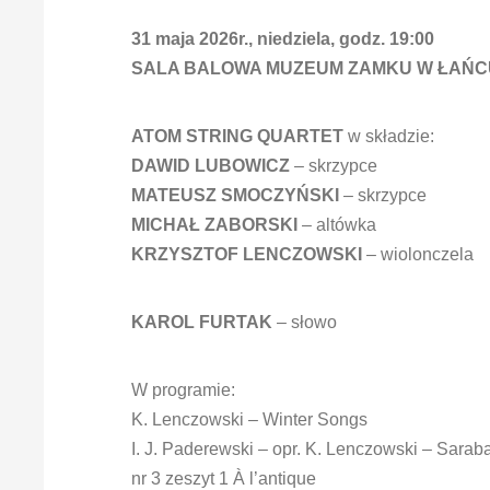
31 maja 2026r., niedziela, godz. 19:00
SALA BALOWA MUZEUM ZAMKU W ŁAŃC
ATOM STRING QUARTET
w składzie:
DAWID LUBOWICZ
– skrzypce
MATEUSZ SMOCZYŃSKI
– skrzypce
MICHAŁ ZABORSKI
– altówka
KRZYSZTOF LENCZOWSKI
– wiolonczela
KAROL FURTAK
– słowo
W programie:
K. Lenczowski – Winter Songs
I. J. Paderewski – opr. K. Lenczowski – Sarab
nr 3 zeszyt 1 À l’antique