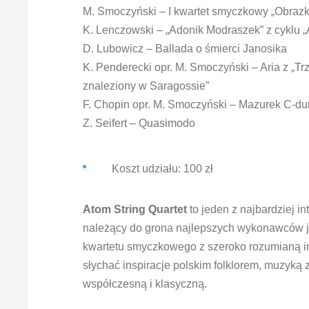
M. Smoczyński – I kwartet smyczkowy „Obrazk
K. Lenczowski – „Adonik Modraszek” z cyklu „A
D. Lubowicz – Ballada o śmierci Janosika
K. Penderecki opr. M. Smoczyński – Aria z „T
znaleziony w Saragossie”
F. Chopin opr. M. Smoczyński – Mazurek C-dur
Z. Seifert – Quasimodo
Koszt udziału: 100 zł
Atom String Quartet
to jeden z najbardziej 
należący do grona najlepszych wykonawców j
kwartetu smyczkowego z szeroko rozumianą im
słychać inspiracje polskim folklorem, muzyką
współczesną i klasyczną.