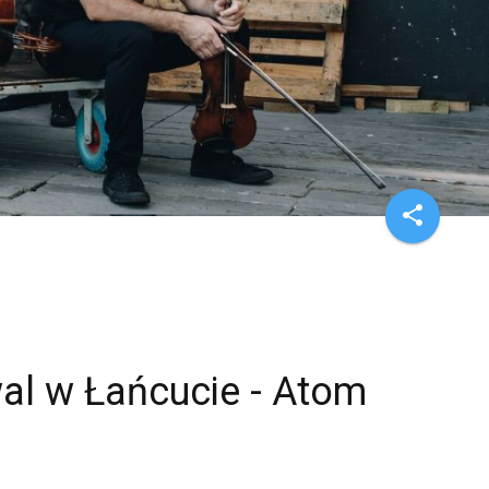
share
al w Łańcucie - Atom