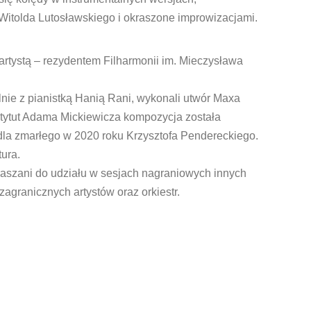
itolda Lutosławskiego i okraszone improwizacjami.
artystą – rezydentem Filharmonii im. Mieczysława
nie z pianistką Hanią Rani, wykonali utwór Maxa
stytut Adama Mickiewicza kompozycja została
dla zmarłego w 2020 roku Krzysztofa Pendereckiego.
ura.
raszani do udziału w sesjach nagraniowych innych
agranicznych artystów oraz orkiestr.