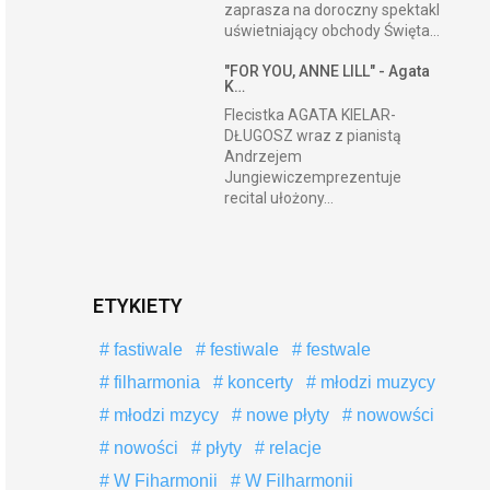
zaprasza na doroczny spektakl
uświetniający obchody Święta...
"FOR YOU, ANNE LILL" - Agata
K…
Flecistka AGATA KIELAR-
DŁUGOSZ wraz z pianistą
Andrzejem
Jungiewiczemprezentuje
recital ułożony...
ETYKIETY
fastiwale
festiwale
festwale
filharmonia
koncerty
młodzi muzycy
młodzi mzycy
nowe płyty
nowowści
nowości
płyty
relacje
W Fiharmonii
W Filharmonii