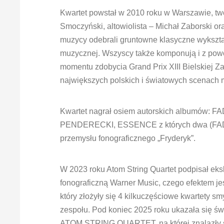
Kwartet powstał w 2010 roku w Warszawie, t
Smoczyński, altowiolista – Michał Zaborski or
muzycy odebrali gruntowne klasyczne wykszta
muzycznej. Wszyscy także komponują i z pow
momentu zdobycia Grand Prix XIII Bielskiej Z
największych polskich i światowych scenach
Kwartet nagrał osiem autorskich albumów:
PENDERECKI, ESSENCE z których dwa (FADE
przemysłu fonograficznego „Fryderyk”.
W 2023 roku Atom String Quartet podpisał ek
fonograficzną Warner Music, czego efektem 
który złożyły się 4 kilkuczęściowe kwartet
zespołu. Pod koniec 2025 roku ukazała się ś
ATOM STRING QUARTET, na której znalazły si