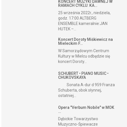
KONCERT MUZYKI DAWNEJ W
RAMACH CYKLU: KA…
25 września 2022r., niedziela,
godz. 17:00 ALTBERG
ENSEMBLE kameralnie:JAN
HUTEK –...
Koncert Doroty Miśkiewicz na
Mieleckim F…
W Samorządowym Centrum
Kultury w Mielcu odbędzie się
koncert Doroty...
SCHUBERT • PIANO MUSIC •
CHUKOVSKAYA
Sonata A-dur d 959 Franza
Schuberta, obok słynnej,
ostatniej...
Opera "Verbum Nobile" w MOK
…
Dębickie Towarzystwo
Muzyczno-Śpiewacze