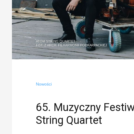
ATOM STRING QUARTET
FOT. Z ARCH. FILHARMONII PODKARPACKIEJ
Nowości
65. Muzyczny Festiw
String Quartet