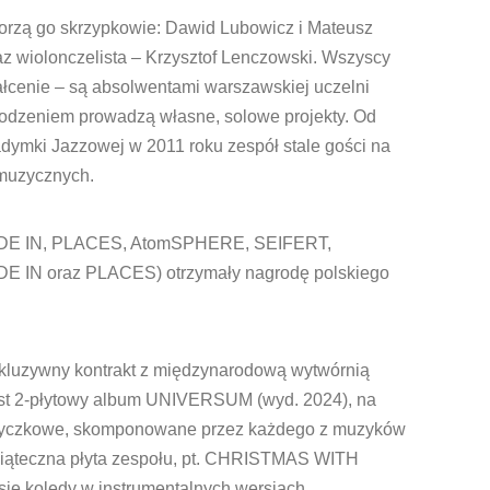
worzą go skrzypkowie: Dawid Lubowicz
i Mateusz
az wiolonczelista – Krzysztof Lenczowski. Wszyscy
łcenie – są absolwentami warszawskiej uczelni
odzeniem prowadzą własne, solowe projekty. Od
adymki Jazzowej w 2011 roku zespół stale gości na
 muzycznych.
 FADE IN, PLACES, AtomSPHERE, SEIFERT,
 IN oraz PLACES) otrzymały nagrodę polskiego
skluzywny kontrakt z międzynarodową wytwórnią
jest 2-płytowy album UNIVERSUM (wyd. 2024), na
y smyczkowe, skomponowane przez każdego z muzyków
wiąteczna płyta zespołu, pt. CHRISTMAS WITH
ę kolędy w instrumentalnych wersjach,