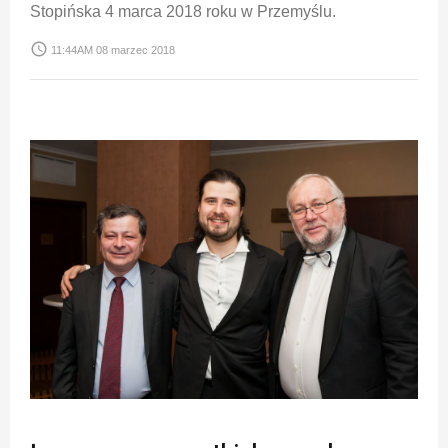
Stopińska 4 marca 2018 roku w Przemyślu.
access_time
11:44AM 08 marzec 2018