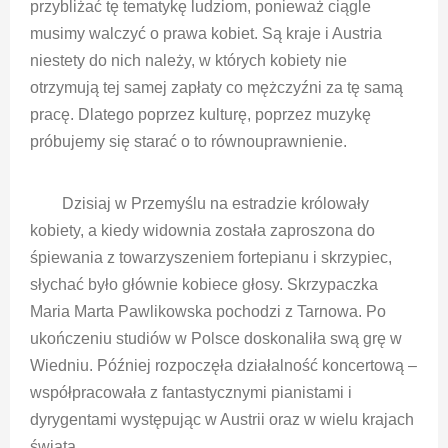
przybliżać tę tematykę ludziom, ponieważ ciągle
musimy walczyć o prawa kobiet. Są kraje i Austria
niestety do nich należy, w których kobiety nie
otrzymują tej samej zapłaty co mężczyźni za tę samą
pracę. Dlatego poprzez kulturę, poprzez muzykę
próbujemy się starać o to równouprawnienie.
Dzisiaj w Przemyślu na estradzie królowały
kobiety, a kiedy widownia została zaproszona do
śpiewania z towarzyszeniem fortepianu i skrzypiec,
słychać było głównie kobiece głosy. Skrzypaczka
Maria Marta Pawlikowska pochodzi z Tarnowa. Po
ukończeniu studiów w Polsce doskonaliła swą grę w
Wiedniu. Później rozpoczęła działalność koncertową –
współpracowała z fantastycznymi pianistami i
dyrygentami występując w Austrii oraz w wielu krajach
świata.