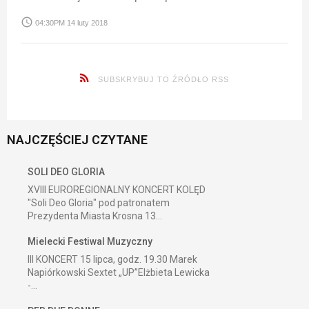
access_time
04:30PM 14 luty 2018
SUBSKRYBUJ TO ŹRÓDŁO RSS
NAJCZĘŚCIEJ CZYTANE
SOLI DEO GLORIA
XVIII EUROREGIONALNY KONCERT KOLĘD
"Soli Deo Gloria" pod patronatem
Prezydenta Miasta Krosna 13...
Mielecki Festiwal Muzyczny
III KONCERT 15 lipca, godz. 19.30 Marek
Napiórkowski Sextet „UP”Elżbieta Lewicka
-...