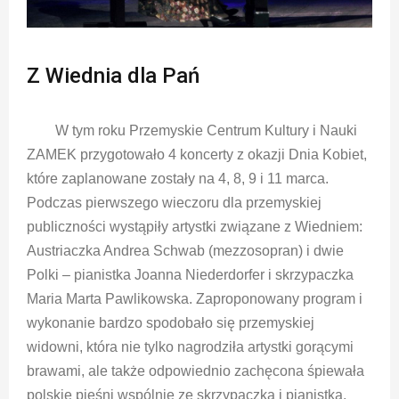
Z Wiednia dla Pań
W tym roku Przemyskie Centrum Kultury i Nauki
ZAMEK przygotowało 4 koncerty z okazji Dnia Kobiet,
które zaplanowane zostały na 4, 8, 9 i 11 marca.
Podczas pierwszego wieczoru dla przemyskiej
publiczności wystąpiły artystki związane z Wiedniem:
Austriaczka Andrea Schwab (mezzosopran) i dwie
Polki – pianistka Joanna Niederdorfer i skrzypaczka
Maria Marta Pawlikowska. Zaproponowany program i
wykonanie bardzo spodobało się przemyskiej
widowni, która nie tylko nagrodziła artystki gorącymi
brawami, ale także odpowiednio zachęcona śpiewała
polskie pieśni wspólnie ze skrzypaczką i pianistką.