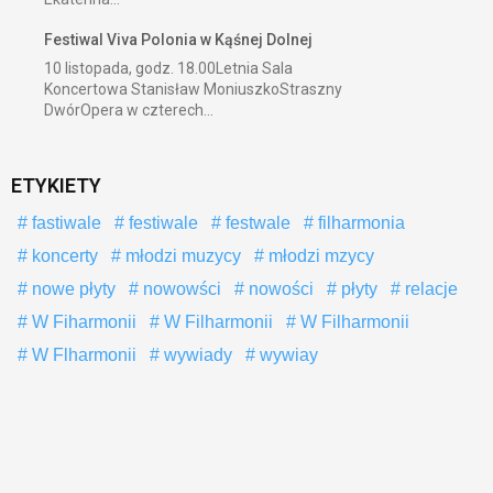
Festiwal Viva Polonia w Kąśnej Dolnej
10 listopada, godz. 18.00Letnia Sala
Koncertowa Stanisław MoniuszkoStraszny
DwórOpera w czterech...
ETYKIETY
fastiwale
festiwale
festwale
filharmonia
koncerty
młodzi muzycy
młodzi mzycy
nowe płyty
nowowści
nowości
płyty
relacje
W Fiharmonii
W Filharmonii
W Filharmonii
W Flharmonii
wywiady
wywiay