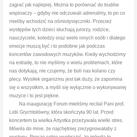
zagrać jak najlepiej. Można to porównać do trudów
wspinaczy – gdyby nie odczuwali adrenaliny, to po co
mieliby wchodzić na ośmiotysięczniki. Przecież
występów tych dzieci słuchają jurorzy, rodzice,
nauczyciele, koledzy oraz wiele innych osób i dlatego
emocje muszą być i to podobne jak podczas
koncertów zawodowych muzyków. Kiedy wychodzimy
na estradę, to nie myślimy o wielu problemach, które
nas dotykają, nie czujemy, że boli nas kolano czy
plecy. Wysiłek organizmu jest tak duży, że zapomina
się o wszystkim, a myśli się wyłącznie o wykonywanej
muzyce i to jest piękne.
Na inaugurację Forum mieliśmy recital Pani prof.
Lidii Grychtołówny, która skończyła 90 lat. Przed
koncertem ta wielka Artystka przeżywała wielki stres.
Mówiła do mnie, że najchętniej zrezygnowałaby z
występu. Proszę sobie wyobrazić, że mówiła to