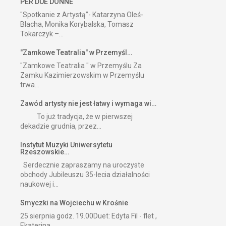
PER DUE DONNE
"Spotkanie z Artystą”- Katarzyna Oleś-
Blacha, Monika Korybalska, Tomasz
Tokarczyk –...
"Zamkowe Teatralia" w Przemyśl…
"Zamkowe Teatralia " w Przemyślu Za
Zamku Kazimierzowskim w Przemyślu
trwa...
Zawód artysty nie jest łatwy i wymaga wi…
To już tradycja, że w pierwszej
dekadzie grudnia, przez...
Instytut Muzyki Uniwersytetu
Rzeszowskie…
Serdecznie zapraszamy na uroczyste
obchody Jubileuszu 35-lecia działalności
naukowej i...
Smyczki na Wojciechu w Krośnie
25 sierpnia godz. 19.00Duet: Edyta Fil - flet ,
Ekaterina...