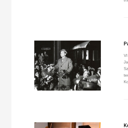
tr
P
VI
Ja
Sz
te
Ko
K