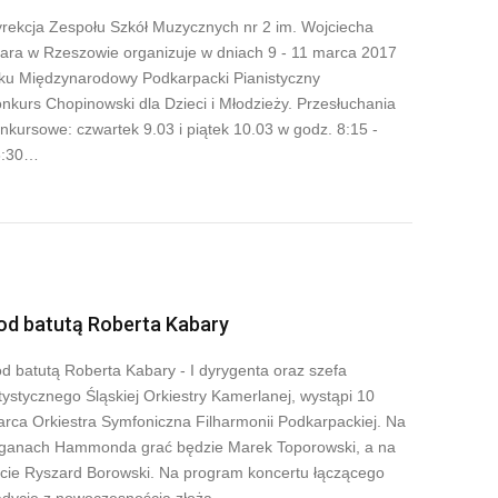
rekcja Zespołu Szkół Muzycznych nr 2 im. Wojciecha
lara w Rzeszowie organizuje w dniach 9 - 11 marca 2017
ku Międzynarodowy Podkarpacki Pianistyczny
nkurs Chopinowski dla Dzieci i Młodzieży. Przesłuchania
nkursowe: czwartek 9.03 i piątek 10.03 w godz. 8:15 -
3:30…
od batutą Roberta Kabary
d batutą Roberta Kabary - I dyrygenta oraz szefa
tystycznego Śląskiej Orkiestry Kamerlanej, wystąpi 10
rca Orkiestra Symfoniczna Filharmonii Podkarpackiej. Na
ganach Hammonda grać będzie Marek Toporowski, a na
ecie Ryszard Borowski. Na program koncertu łączącego