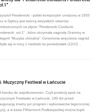
ol.1"
zysztof Penderecki - polski kompozytor urodzony w 1933
ku w Dębicy jest twórcą wszystkich utworów
mieszczonych na płycie "Penderecki Conducts
nderecki vol.1" , która otrzymała nagrodę Grammy w
tegorii "Muzyka chóralna". Ceremonia wręczenia nagród
była się w nocy z niedzieli na poniedziałek (12/13…
6. Muzyczny Festiwal w Łańcucie
 baroku do współczesności. Czyli przekrój epok na
zycznym Festiwalu w Łańcucie. 100 dni przed
auguracją znamy już program i wykonawców tegorocznej
ycji, a w kasie Filharmonii Podkarpackiej można kupić