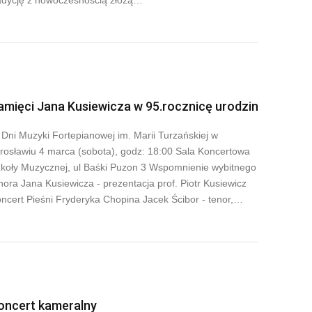
adycję z nowoczesnością złożą…
amięci Jana Kusiewicza w 95.rocznicę urodzin
 Dni Muzyki Fortepianowej im. Marii Turzańskiej w
rosławiu 4 marca (sobota), godz: 18:00 Sala Koncertowa
koły Muzycznej, ul Baśki Puzon 3 Wspomnienie wybitnego
nora Jana Kusiewicza - prezentacja prof. Piotr Kusiewicz
ncert Pieśni Fryderyka Chopina Jacek Ścibor - tenor,…
oncert kameralny