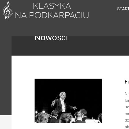
STAR
Nowości
F
Na
fo
uc
mo
dz
pi