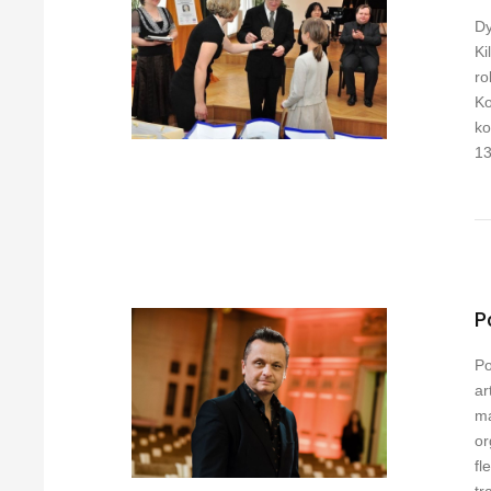
Dy
Ki
ro
Ko
ko
1
P
Po
ar
ma
or
fl