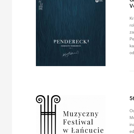
V
Kr
ro
za
Pe
ka
od
5
Od
Mu
in
ed