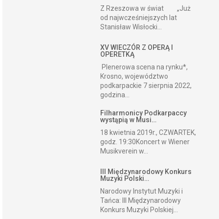
Z Rzeszowa w świat „Już
od najwcześniejszych lat
Stanisław Wisłocki...
XV WIECZÓR Z OPERĄ I
OPERETKĄ
Plenerowa scena na rynku*,
Krosno, województwo
podkarpackie 7 sierpnia 2022,
godzina...
Filharmonicy Podkarpaccy
wystąpią w Musi…
18 kwietnia 2019r., CZWARTEK,
godz. 19:30Koncert w Wiener
Musikverein w...
III Międzynarodowy Konkurs
Muzyki Polski…
Narodowy Instytut Muzyki i
Tańca: III Międzynarodowy
Konkurs Muzyki Polskiej...