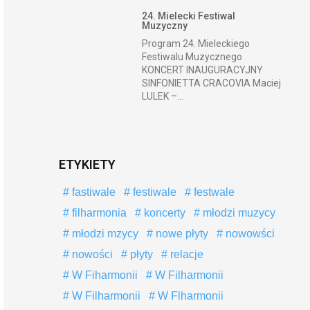
24. Mielecki Festiwal
Muzyczny
Program 24. Mieleckiego
Festiwalu Muzycznego
KONCERT INAUGURACYJNY
SINFONIETTA CRACOVIA Maciej
LULEK –...
ETYKIETY
fastiwale
festiwale
festwale
filharmonia
koncerty
młodzi muzycy
młodzi mzycy
nowe płyty
nowowści
nowości
płyty
relacje
W Fiharmonii
W Filharmonii
W Filharmonii
W Flharmonii