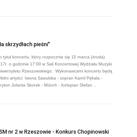
Na skrzydłach pieśni"
to tytuł koncertu, który rozpocznie się 15 marca (środa)
17r. o godzinie 17:00 w Sali Koncertowej Wydziału Muzyki
iwersytetu Rzeszowskiego. Wykonawcami koncertu będą
bitni artyści: Iwona Sawulska - sopran Kamil Pękala -
ryton Jolanta Skorek - Münch - fortepian Stefan…
SM nr 2 w Rzeszowie - Konkurs Chopinowski