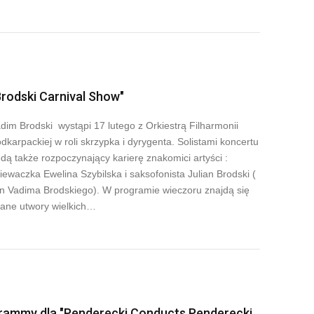
Brodski Carnival Show"
dim Brodski wystąpi 17 lutego z Orkiestrą Filharmonii
dkarpackiej w roli skrzypka i dyrygenta. Solistami koncertu
dą także rozpoczynający karierę znakomici artyści :
iewaczka Ewelina Szybilska i saksofonista Julian Brodski (
n Vadima Brodskiego). W programie wieczoru znajdą się
ane utwory wielkich…
rammy dla "Penderecki Conducts Penderecki