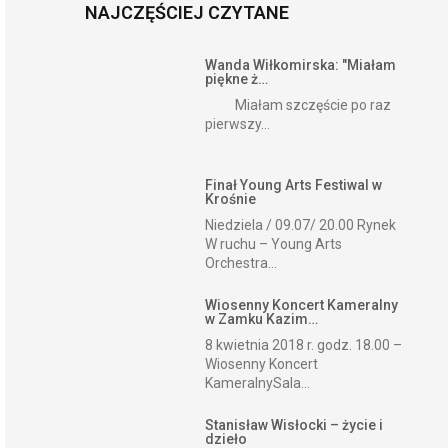
NAJCZĘŚCIEJ CZYTANE
Wanda Wiłkomirska: "Miałam
piękne ż…
Miałam szczęście po raz
pierwszy...
Finał Young Arts Festiwal w
Krośnie
Niedziela / 09.07/ 20.00 Rynek
W ruchu – Young Arts
Orchestra...
Wiosenny Koncert Kameralny
w Zamku Kazim…
8 kwietnia 2018 r. godz. 18.00 –
Wiosenny Koncert
KameralnySala...
Stanisław Wisłocki – życie i
dzieło