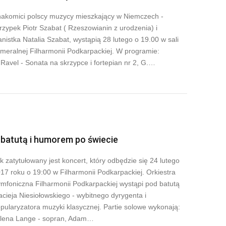
akomici polscy muzycy mieszkający w Niemczech -
rzypek Piotr Szabat ( Rzeszowianin z urodzenia) i
anistka Natalia Szabat, wystąpią 28 lutego o 19.00 w sali
meralnej Filharmonii Podkarpackiej. W programie:
Ravel - Sonata na skrzypce i fortepian nr 2, G.…
 batutą i humorem po świecie
k zatytułowany jest koncert, który odbędzie się 24 lutego
17 roku o 19:00 w Filharmonii Podkarpackiej. Orkiestra
mfoniczna Filharmonii Podkarpackiej wystąpi pod batutą
cieja Niesiołowskiego - wybitnego dyrygenta i
pularyzatora muzyki klasycznej. Partie solowe wykonają:
lena Lange - sopran, Adam…