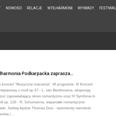
T
NOWOŚCI
RELACJE
W FILHARMONII
WYWIADY
FESTIWA
ilharmonia Podkarpacka zaprasza...
 koncert "Muzyczne marzenia". W programie: III Koncert
rtepianowy c-moll op.37 - L. van Beethovena, ekspresją
zuć zapowiadający okres romantyzmu oraz IV Symfonia d-
ll op. 120 - R. Schumanna, wspaniałe romantyczne
ieło. Solistą będzie Thomas Duis - wyśmienity niemiecki
anista i…