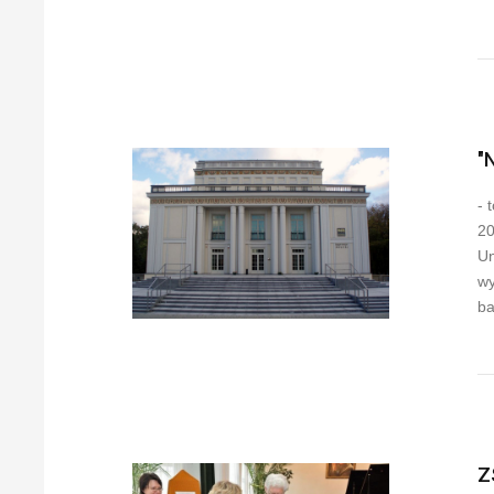
"
- 
20
Un
wy
ba
Z