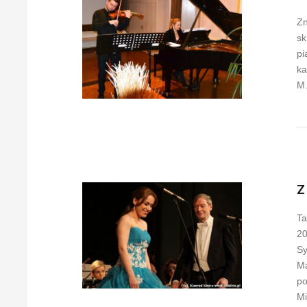
Zn
sk
pi
ka
M.
Z
Ta
20
Sy
Ma
po
Mi