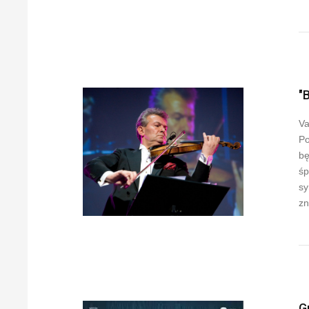
"
Va
Po
bę
śp
sy
zn
G