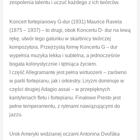
zespolenia talentu i uczuć każdego z ich twórców.
Koncert fortepianowy G-dur (1931) Maurice Ravela
(1875 – 1937) – to drugi, obok Koncertu D- dur na lewą
rękę, utwór tego gatunku w skarbnicy twórczej
kompozytora. Przejrzystą formę Koncertu G – dur
wypełnia muzyka lekka i subtelna, a jednocześnie
bogata kolorystycznie i tętniąca życiem.
I część Allegramante jest pełna wirtuozerii – zarówno
w partii fortepianu, jak i orkiestry. Liryzm dominuje w
części drugiej Adagio assai – w przepięknych
kantylenach fletu i fortepianu. Finałowe Presto jest
pełne temperamentu, z rytmami nawiązującymi do
jazzu.
Urok Ameryki widzianej oczami Antonina Dvořáka