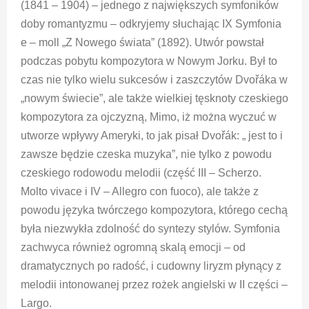
(1841 – 1904) – jednego z największych symfoników
doby romantyzmu – odkryjemy słuchając IX Symfonia
e – moll „Z Nowego świata” (1892). Utwór powstał
podczas pobytu kompozytora w Nowym Jorku. Był to
czas nie tylko wielu sukcesów i zaszczytów Dvořáka w
„nowym świecie”, ale także wielkiej tęsknoty czeskiego
kompozytora za ojczyzną, Mimo, iż można wyczuć w
utworze wpływy Ameryki, to jak pisał Dvořák: „ jest to i
zawsze będzie czeska muzyka”, nie tylko z powodu
czeskiego rodowodu melodii (część III – Scherzo.
Molto vivace i IV – Allegro con fuoco), ale także z
powodu języka twórczego kompozytora, którego cechą
była niezwykła zdolność do syntezy stylów. Symfonia
zachwyca również ogromną skalą emocji – od
dramatycznych po radość, i cudowny liryzm płynący z
melodii intonowanej przez rożek angielski w II części –
Largo.