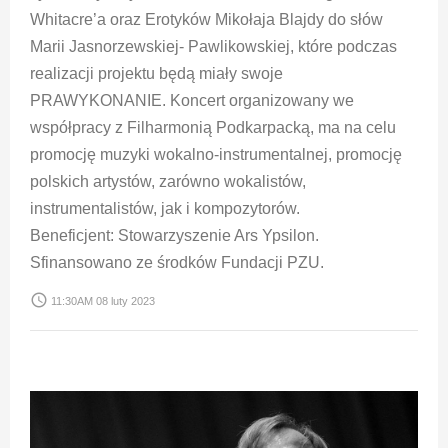
Whitacre’a oraz Erotyków Mikołaja Blajdy do słów
Marii Jasnorzewskiej- Pawlikowskiej, które podczas
realizacji projektu będą miały swoje
PRAWYKONANIE. Koncert organizowany we
współpracy z Filharmonią Podkarpacką, ma na celu
promocję muzyki wokalno-instrumentalnej, promocję
polskich artystów, zarówno wokalistów,
instrumentalistów, jak i kompozytorów.
Beneficjent: Stowarzyszenie Ars Ypsilon.
Sfinansowano ze środków Fundacji PZU.
access_time
11:30AM 08 luty 2023