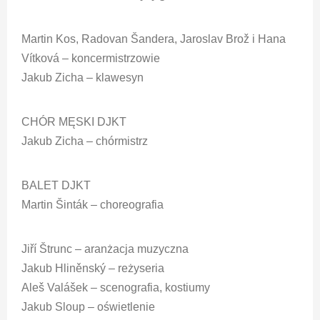
Martin Kos, Radovan Šandera, Jaroslav Brož i Hana
Vítková – koncermistrzowie
Jakub Zicha – klawesyn
CHÓR MĘSKI DJKT
Jakub Zicha – chórmistrz
BALET DJKT
Martin Šinták – choreografia
Jiří Štrunc – aranżacja muzyczna
Jakub Hliněnský – reżyseria
Aleš Valášek – scenografia, kostiumy
Jakub Sloup – oświetlenie