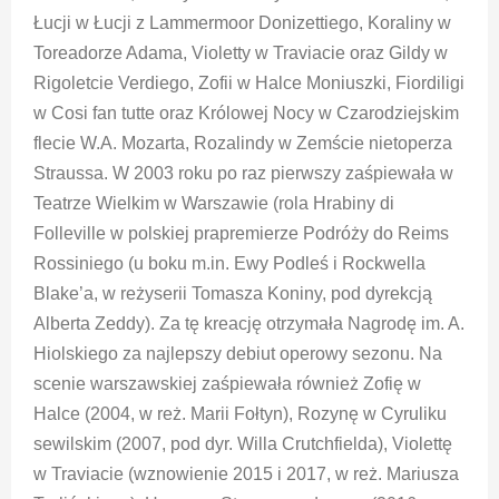
Łucji w Łucji z Lammermoor Donizettiego, Koraliny w
Toreadorze Adama, Violetty w Traviacie oraz Gildy w
Rigoletcie Verdiego, Zofii w Halce Moniuszki, Fiordiligi
w Cosi fan tutte oraz Królowej Nocy w Czarodziejskim
flecie W.A. Mozarta, Rozalindy w Zemście nietoperza
Straussa. W 2003 roku po raz pierwszy zaśpiewała w
Teatrze Wielkim w Warszawie (rola Hrabiny di
Folleville w polskiej prapremierze Podróży do Reims
Rossiniego (u boku m.in. Ewy Podleś i Rockwella
Blake’a, w reżyserii Tomasza Koniny, pod dyrekcją
Alberta Zeddy). Za tę kreację otrzymała Nagrodę im. A.
Hiolskiego za najlepszy debiut operowy sezonu. Na
scenie warszawskiej zaśpiewała również Zofię w
Halce (2004, w reż. Marii Fołtyn), Rozynę w Cyruliku
sewilskim (2007, pod dyr. Willa Crutchfielda), Violettę
w Traviacie (wznowienie 2015 i 2017, w reż. Mariusza