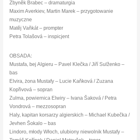
Zbyněk Brabec – dramaturgia
Maxim Averkiev, Martin Marek – przygotowanie
muzyczne
Matěj Vaňkát – prompter
Petra Tolašová – inspicjent
OBSADA:
Mustafa, bej Algieru – Pavel Klečka / Jiří Sulženko –
bas
Elvira, żona Mustafy – Lucie Kaňková / Zuzana
Kopřivová – sopran
Zulma, powiernica Elwiry – Ivana Šaková / Petra
Vondrová – mezzosopran
Haly, kapitan korsarzy algierskich – Michael Kubečka /
Jevhen Šokalo – bas
Lindoro, młody Włoch, ulubiony niewolnik Mustafy –