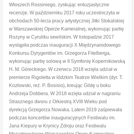
Włoszech Rossiniego, zyskując entuzjastyczne
recenzje. W październiku 2017 roku uczestniczyła w
obchodach 50-lecia pracy artystycznej Jitki Stokalskiej
w Warszawskiej Operze Kameralnej, wykonując partię
Rozyny w Cyruliku sewilskim. W listopadzie 2017
wystąpiła podczas inauguracji X Międzynarodowego
Konkursu Dyrygentów im. Grzegorza Fitelberga,
wykonując partię solową w II Symfonię Kopernikowską
H. M. Góreckiego. W czerwcu 2018 wzięła udział w
premierze Rigoletta w łódzkim Teatrze Wielkim (dyr. T.
Kozłowski, reż. P. Bosisio), kreując Gildę u boku
Andrzeja Dobbera. W 2018 wzięła udział w nagraniu
Strasznego dworu z Orkiestrą XVIII Wieku pod
dyrekcją Grzegorza Nowaka. Latem 2019 zaśpiewała
podczas koncertów inauguracyjnych Festiwalu im.
Jana Kiepury w Krynicy Zdroju oraz Festiwalu
Mozartowskiego Warszawskiej Opery Kameralnej.