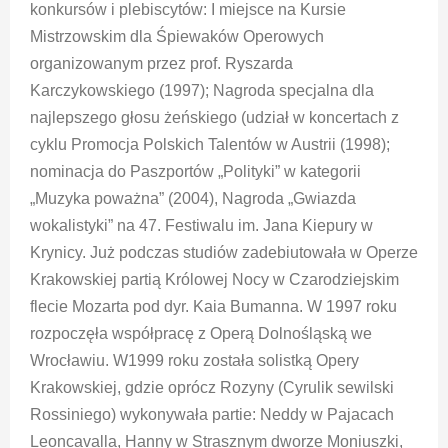
konkursów i plebiscytów: I miejsce na Kursie
Mistrzowskim dla Śpiewaków Operowych
organizowanym przez prof. Ryszarda
Karczykowskiego (1997); Nagroda specjalna dla
najlepszego głosu żeńskiego (udział w koncertach z
cyklu Promocja Polskich Talentów w Austrii (1998);
nominacja do Paszportów „Polityki” w kategorii
„Muzyka poważna” (2004), Nagroda „Gwiazda
wokalistyki” na 47. Festiwalu im. Jana Kiepury w
Krynicy. Już podczas studiów zadebiutowała w Operze
Krakowskiej partią Królowej Nocy w Czarodziejskim
flecie Mozarta pod dyr. Kaia Bumanna. W 1997 roku
rozpoczęła współpracę z Operą Dolnośląską we
Wrocławiu. W1999 roku została solistką Opery
Krakowskiej, gdzie oprócz Rozyny (Cyrulik sewilski
Rossiniego) wykonywała partie: Neddy w Pajacach
Leoncavalla, Hanny w Strasznym dworze Moniuszki,