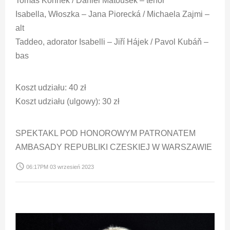
Tomáš Kořínek / Daniel Matoušek – tenor
Isabella, Włoszka – Jana Piorecká / Michaela Zajmi –
alt
Taddeo, adorator Isabelli – Jiří Hájek / Pavol Kubáň –
bas
Koszt udziału: 40 zł
Koszt udziału (ulgowy): 30 zł
SPEKTAKL POD HONOROWYM PATRONATEM
AMBASADY REPUBLIKI CZESKIEJ W WARSZAWIE
access_time
06:17PM 03 wrzesień 2023