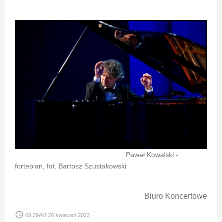
Paweł Kowalski -
fortepian, fot. Bartosz Szustakowski
Biuro Koncertowe
access_time
09:29AM 26 kwiecień 2023