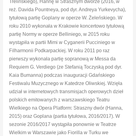
Trelińskiego), Hannę w Strasznym dworze (2016, w
reż. Davida Pountneya, pod dyr. Andreya Yurkevycha),
tytułową partię Goplany w operze W. Żeleńskiego. W
roku 2010 wykonała w Krakowie koncertowo tytułową
partię Normy w operze Belliniego, w 2015 roku
wystąpiła w partii Mimi w Cyganerii Pucciniego w
Filharmonii Podkarpackiej. W roku 2011 po raz
pierwszy wykonała partię sopranową w Messa da
Requiem G. Verdiego (ze Stefanią Toczyską pod dyr.
Kaia Bumanna) podczas inauguracji Gdańskiego
Festiwalu Muzycznego w Katedrze Oliwskiej. Wzięła
udział w internetowych transmisjach operowych dzieł
polskich emitowanych z warszawskiego Teatru
Wielkiego na Opera Platform: Straszny dwór (Hanna,
2015) oraz Goplana (partia tytułowa, 2016/2017). W
sezonie 2016/2017 wystąpiła ponownie w Teatrze
Wielkim w Warszawie jako Fiorilla w Turku we