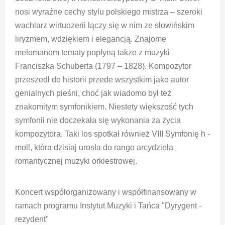
nosi wyraźne cechy stylu polskiego mistrza – szeroki
wachlarz wirtuozerii łączy się w nim ze słowińskim
liryzmem, wdziękiem i elegancją. Znajome
melomanom tematy popłyną także z muzyki
Franciszka Schuberta (1797 – 1828). Kompozytor
przeszedł do historii przede wszystkim jako autor
genialnych pieśni, choć jak wiadomo był też
znakomitym symfonikiem. Niestety większość tych
symfonii nie doczekała się wykonania za życia
kompozytora. Taki los spotkał również VIII Symfonię h -
moll, która dzisiaj urosła do rango arcydzieła
romantycznej muzyki orkiestrowej.
Koncert współorganizowany i współfinansowany w
ramach programu Instytut Muzyki i Tańca "Dyrygent -
rezydent"