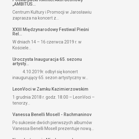
„AMBITUS…
Centrum Kultury i Promocji w Jarosławiu
zaprasza na koncert z...
XXIII Międzynarodowy Festiwal Pieśni
Rel…
W dniach 14 – 16 czerwca 2019 r. w
Kościele...
Uroczysta Inauguracja 65. sezonu
artysty…
4.10.2019r. odbył się koncert
inaugurujący 65. sezon artystyczny w...
LeonVoci w Zamku Kazimierzowskim
1 grudnia 2018 r. godz. 18.00 – LeonVoci –
tenorzy...
Vanessa Benelli Mosell - Rachmaninov
Po sukcesie dwóch pierwszych albumów
Vanessa Benelli Mosell prezentuje nową...