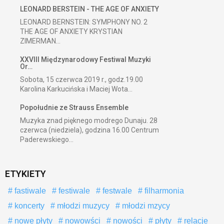
LEONARD BERSTEIN - THE AGE OF ANXIETY
LEONARD BERNSTEIN: SYMPHONY NO. 2
THE AGE OF ANXIETY KRYSTIAN
ZIMERMAN...
XXVIII Międzynarodowy Festiwal Muzyki
Or…
Sobota, 15 czerwca 2019 r., godz.19.00
Karolina Karkucińska i Maciej Wota...
Popołudnie ze Strauss Ensemble
Muzyka znad pięknego modrego Dunaju. 28
czerwca (niedziela), godzina 16.00 Centrum
Paderewskiego...
ETYKIETY
fastiwale
festiwale
festwale
filharmonia
koncerty
młodzi muzycy
młodzi mzycy
nowe płyty
nowowści
nowości
płyty
relacje