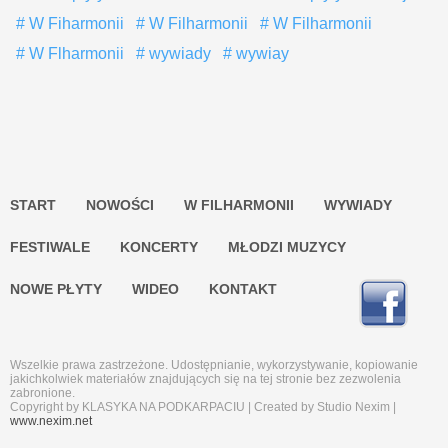
W Fiharmonii
W Filharmonii
W Filharmonii
W Flharmonii
wywiady
wywiay
START
NOWOŚCI
W FILHARMONII
WYWIADY
FESTIWALE
KONCERTY
MŁODZI MUZYCY
NOWE PŁYTY
WIDEO
KONTAKT
Wszelkie prawa zastrzeżone. Udostępnianie, wykorzystywanie, kopiowanie
jakichkolwiek materiałów znajdujących się na tej stronie bez zezwolenia
zabronione.
Copyright by KLASYKA NA PODKARPACIU | Created by Studio Nexim |
www.nexim.net