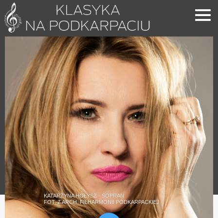
KATARZYNA HOŁYSZ - SOPRAN
FOT. Z ARCH. FILHARMONII PODKARPACKIEJ