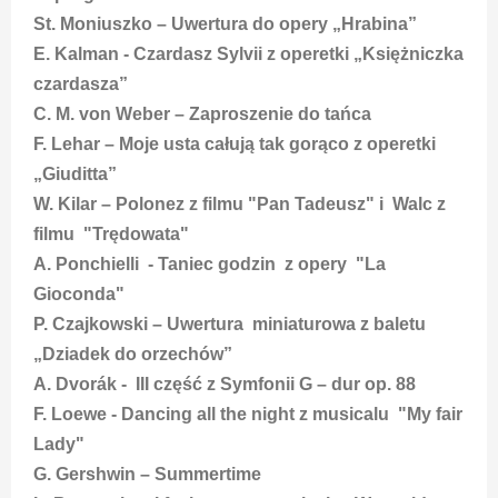
St. Moniuszko – Uwertura do opery „Hrabina”
E. Kalman - Czardasz Sylvii z operetki „Księżniczka
czardasza”
C. M. von Weber – Zaproszenie do tańca
F. Lehar – Moje usta całują tak gorąco z operetki
„Giuditta”
W. Kilar – Polonez z filmu "Pan Tadeusz" i Walc z
filmu "Trędowata"
A. Ponchielli - Taniec godzin z opery "La
Gioconda"
P. Czajkowski – Uwertura miniaturowa z baletu
„Dziadek do orzechów”
A. Dvorák - III część z Symfonii G – dur op. 88
F. Loewe - Dancing all the night z musicalu "My fair
Lady"
G. Gershwin – Summertime