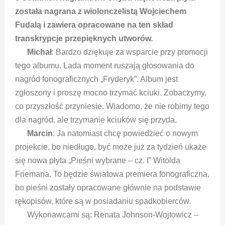
została nagrana z wiolonczelistą Wojciechem
Fudalą i zawiera opracowane na ten skład
transkrypcje przepięknych utworów.
Michał
: Bardzo dziękuje za wsparcie przy promocji
tego albumu. Lada moment ruszają głosowania do
nagród fonograficznych „Fryderyk”. Album jest
zgłoszony i proszę mocno trzymać kciuki. Zobaczymy,
co przyszłość przyniesie. Wiadomo, że nie robimy tego
dla nagród, ale trzymanie kciuków się przyda.
Marcin
: Ja natomiast chcę powiedzieć o nowym
projekcie, bo niedługo, być może już za tydzień ukaże
się nowa płyta „Pieśni wybrane – cz. I” Witolda
Friemana. To będzie światowa premiera fonograficzna,
bo pieśni zostały opracowane głównie na podstawie
rękopisów, które są w posiadaniu spadkobierców.
Wykonawcami są: Renata Johnson-Wojtowicz –