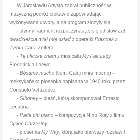
W Jarosławiu Artysta zabrał publiczność w
muzyczną podróż ciekawie zapowiadając
wykonywane utwory, a na program złożyły się:
- słynny fragment rozpoczynający się od słów
Lat
dwadzieścia miał mój dziad
z operetki
Ptasznik z
Tyrolu
Carla Zellera
-
Tę uliczkę znam
z musicalu
My Fair Lady
Frederick’a Loewe
-
Bésame mucho
(tłum. Całuj mnie mocno) –
meksykańska piosenka napisana w 1940 roku przez
Consuelo Velázquez
-
Siboney
– pieśń, którą skomponował Ernesto
Lecuona
-
Parla piu piano
– kompozycja Nino Roty z filmu
Ojciec Chrzestny
- piosenka
My Way
, którą jako pierwszy rozsławił