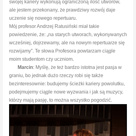
swojej kariery wykonują ograniczoną ilość utworów,
ale jestem przekonany, że prawdziwy rozwój daje
uczenie się nowego repertuaru.
Mój profesor Andrzej Ratusiński miał takie
powiedzenie, że: „na starych utworach, wykonywanych
wcześniej, dojrzewamy, ale na nowym repertuarze się
rozwijamy”. Te słowa Profesora powtarzam ciągle
moim studentom czy uczniom.
Marcin
: Myślę, że też bardzo istotna jest pasja w
graniu, bo jednak dużo rzeczy robi się także
bezinteresownie: budujemy ścieżki kariery powolutku,
podejmujemy ciągle nowe wyzwania i jak są muzycy,
którzy mają pasję, to można wszystko pogodzić.