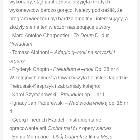
wykonany, stąd publiczność przyjęła młodych
wykonawców bardzo gorąco. Należy podkreślić, że
program wieczoru był bardzo ambitny i interesujący, a
złożyły się na ten wieczór następujące utwory:
- Marc-Antoine Charpentier -
Te Deum
D–dur
Preludium
- Tomaso Albinoni –
Adagio g–moll na smyczki i
organy
- Fryderyk Chopin -
Preludium e –moll
Op. 28 nr 4
W kolejnych orkiestra towarzyszyła flecistce Jagodzie
Pietrusiak-Kasprzyk i zabrzmiały kolejno:
- Karol Szymanowski -
Preludium
op. 1 nr 1
- Ignacy Jan Paderewski –
Nad wodą wielką
op. 18 nr
4
- Georg Friedrich Händel - instrumentalne
opracowanie arii
Ombra mai fu
z opery
Xerxes
- Ennio Morricone -
Obój Gabriela
z filmu
Misja