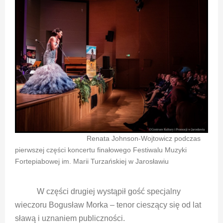
Renata Johnson-Wojtowicz podczas
pierwszej części koncertu finałowego Festiwalu Muzyki
Fortepiabowej im. Marii Turzańskiej w Jarosławiu
W części drugiej wystąpił gość specjalny
wieczoru Bogusław Morka – tenor cieszący się od lat
sławą i uznaniem publiczności.