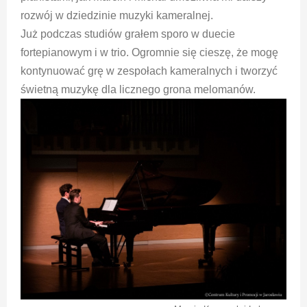
rozwój w dziedzinie muzyki kameralnej.
Już podczas studiów grałem sporo w duecie
fortepianowym i w trio. Ogromnie się cieszę, że mogę
kontynuować grę w zespołach kameralnych i tworzyć
świetną muzykę dla licznego grona melomanów.