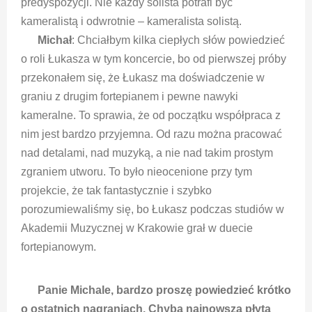
predyspozycji. Nie każdy solista potrafi być
kameralistą i odwrotnie – kameralista solistą.
Michał
: Chciałbym kilka ciepłych słów powiedzieć
o roli Łukasza w tym koncercie, bo od pierwszej próby
przekonałem się, że Łukasz ma doświadczenie w
graniu z drugim fortepianem i pewne nawyki
kameralne. To sprawia, że od początku współpraca z
nim jest bardzo przyjemna. Od razu można pracować
nad detalami, nad muzyką, a nie nad takim prostym
zgraniem utworu. To było nieocenione przy tym
projekcie, że tak fantastycznie i szybko
porozumiewaliśmy się, bo Łukasz podczas studiów w
Akademii Muzycznej w Krakowie grał w duecie
fortepianowym.
Panie Michale, bardzo proszę powiedzieć krótko
o ostatnich nagraniach. Chyba najnowsza płyta