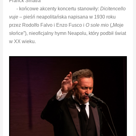
Franck Sinatra
- końcowe akcenty koncertu stanowiły:
Dicitencello
vuje
– pieśń neapolitańska napisana w 1930 roku
przez Rodolfo Falvo i Enzo Fusco i
O sole mio
(„Moje
słońce”), nieoficjalny hymn Neapolu, który podbił świat
w XX wieku.