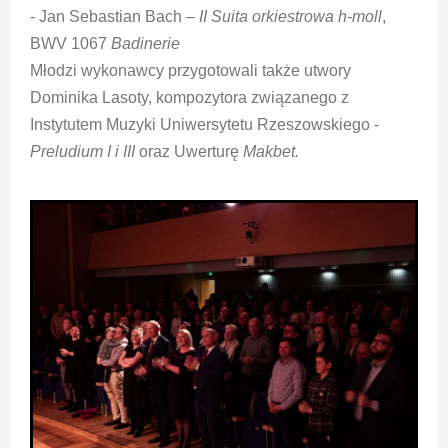
- Jan Sebastian Bach –
II Suita orkiestrowa h-moll
,
BWV 1067
Badinerie
Młodzi wykonawcy przygotowali także utwory
Dominika Lasoty, kompozytora związanego z
Instytutem Muzyki Uniwersytetu Rzeszowskiego -
Preludium I i III
oraz Uwerturę
Makbet.