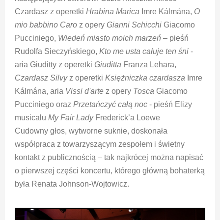
Czardasz z operetki
Hrabina Marica
Imre Kálmána,
O
mio babbino Caro
z opery
Gianni Schicchi
Giacomo
Pucciniego,
Wiedeń miasto moich marzeń
– pieśń
Rudolfa Sieczyńskiego,
Kto me usta całuje ten śni
-
aria Giuditty z operetki
Giuditta
Franza Lehara,
Czardasz Silvy
z operetki
Księżniczka czardasza
Imre
Kálmána, aria
Vissi d'arte
z opery
Tosca
Giacomo
Pucciniego oraz
Przetańczyć całą noc
- pieśń Elizy
musicalu
My Fair Lady
Frederick’a Loewe
Cudowny głos, wytworne suknie, doskonała
współpraca z towarzyszącym zespołem i świetny
kontakt z publicznością – tak najkrócej można napisać
o pierwszej części koncertu, którego główną bohaterką
była Renata Johnson-Wojtowicz.