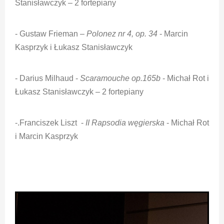
Stanisławczyk – 2 fortepiany
- Gustaw Frieman –
Polonez nr 4, op. 34
- Marcin
Kasprzyk i Łukasz Stanisławczyk
- Darius Milhaud -
Scaramouche op.165b
- Michał Rot i
Łukasz Stanisławczyk – 2 fortepiany
-.Franciszek Liszt -
II Rapsodia węgierska
- Michał Rot
i Marcin Kasprzyk