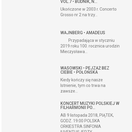
VOL.7 • BUDNIK, N…
Ukończone w 2003 r. Concerto
Grosso nr 2 na trzy...
WAJNBERG • AMADEUS
Przypadająca w styczniu
2019 roku 100. rocznica urodzin
Mieczysława...
WASOWSKI • PEJZAŻ BEZ
CIEBIE • POŁOŃSKA
Kiedy kończy się nasze
Istnienie, tym co trwa na
zawsze...
KONCERT MUZYKI POLSKIEJ W
FILHARMONII PO…
AB 9 listopada 2018, PIĄTEK,
GODZ. 19:00 POLSKA
ORKIESTRA SINFONIA