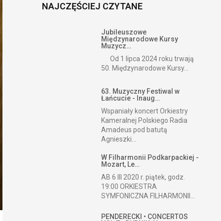
NAJCZĘŚCIEJ CZYTANE
Jubileuszowe
Międzynarodowe Kursy
Muzycz…
Od 1 lipca 2024 roku trwają
50. Międzynarodowe Kursy...
63. Muzyczny Festiwal w
Łańcucie - Inaug…
Wspaniały koncert Orkiestry
Kameralnej Polskiego Radia
Amadeus pod batutą
Agnieszki...
W Filharmonii Podkarpackiej -
Mozart, Le…
AB 6 III 2020 r. piątek, godz.
19:00 ORKIESTRA
SYMFONICZNA FILHARMONII...
PENDERECKI • CONCERTOS