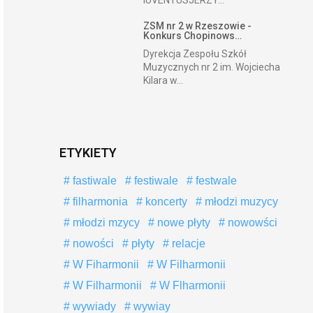
IUVENTUSJERZY...
ZSM nr 2 w Rzeszowie -
Konkurs Chopinows…
Dyrekcja Zespołu Szkół
Muzycznych nr 2 im. Wojciecha
Kilara w...
ETYKIETY
fastiwale
festiwale
festwale
filharmonia
koncerty
młodzi muzycy
młodzi mzycy
nowe płyty
nowowści
nowości
płyty
relacje
W Fiharmonii
W Filharmonii
W Filharmonii
W Flharmonii
wywiady
wywiay