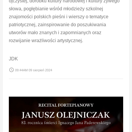
ojczystej, dorobku kultury narodowej i kultury żywego
słowa, pogłębianie wśród młodzieży szkolnej
znajomości polskich pieśni i wierszy o tematyce
patriotycznej, zainspirowanie do poszukiwania
utworów mało znanych i zapomnianych oraz
rozwijanie wrażliwości artystycznej.
JDK
access_time
09:44AM 09 sierpień 2024