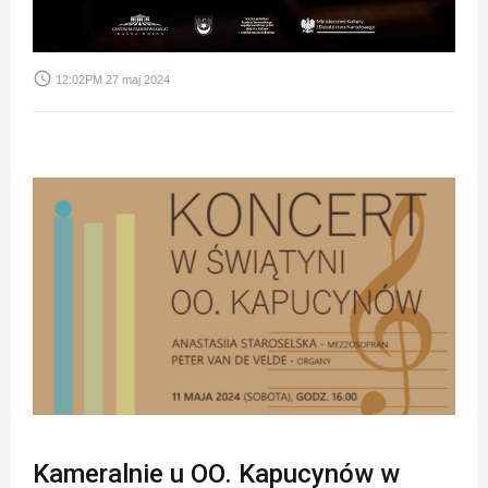
access_time
12:02PM 27 maj 2024
Kameralnie u OO. Kapucynów w