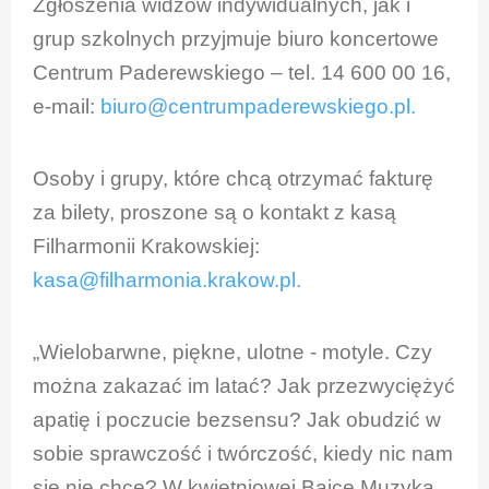
Zgłoszenia widzów indywidualnych, jak i
grup szkolnych przyjmuje biuro koncertowe
Centrum Paderewskiego – tel. 14 600 00 16,
e-mail:
biuro@centrumpaderewskiego.pl
.
Osoby i grupy, które chcą otrzymać fakturę
za bilety, proszone są o kontakt z kasą
Filharmonii Krakowskiej:
kasa@filharmonia.krakow.pl
.
„Wielobarwne, piękne, ulotne - motyle. Czy
można zakazać im latać? Jak przezwyciężyć
apatię i poczucie bezsensu? Jak obudzić w
sobie sprawczość i twórczość, kiedy nic nam
się nie chce? W kwietniowej Bajce Muzyką