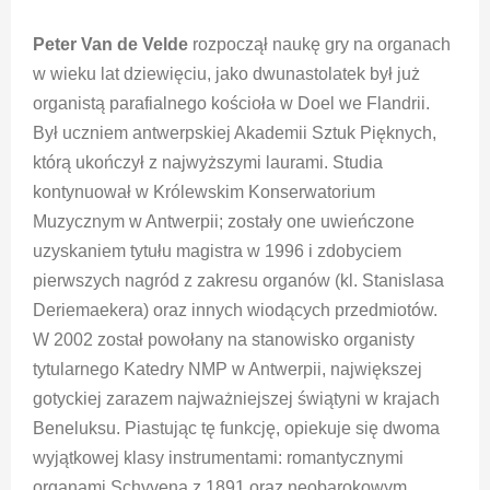
Peter Van de Velde
rozpoczął naukę gry na organach
w wieku lat dziewięciu, jako dwunastolatek był już
organistą parafialnego kościoła w Doel we Flandrii.
Był uczniem antwerpskiej Akademii Sztuk Pięknych,
którą ukończył z najwyższymi laurami. Studia
kontynuował w Królewskim Konserwatorium
Muzycznym w Antwerpii; zostały one uwieńczone
uzyskaniem tytułu magistra w 1996 i zdobyciem
pierwszych nagród z zakresu organów (kl. Stanislasa
Deriemaekera) oraz innych wiodących przedmiotów.
W 2002 został powołany na stanowisko organisty
tytularnego Katedry NMP w Antwerpii, największej
gotyckiej zarazem najważniejszej świątyni w krajach
Beneluksu. Piastując tę funkcję, opiekuje się dwoma
wyjątkowej klasy instrumentami: romantycznymi
organami Schyvena z 1891 oraz neobarokowym