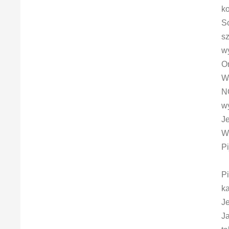
k
S
s
wy
Or
W
N
w
J
W
Pi
Pi
ka
Je
J