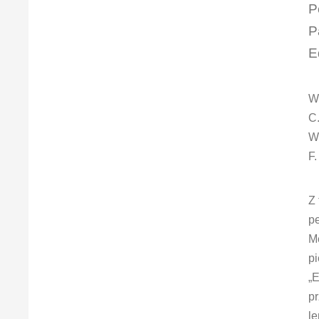
P
P
E
W
C
W.
F.
Z 
pe
M
pi
„E
p
l