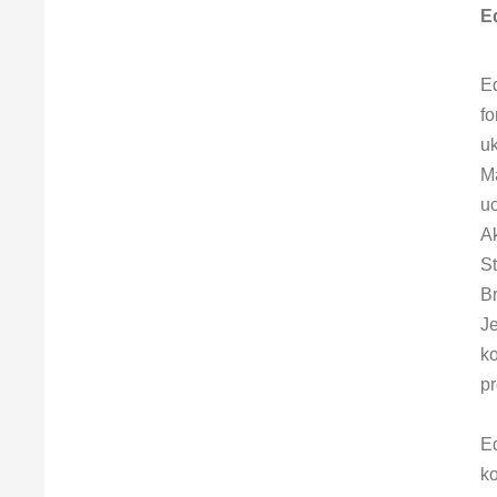
E
E
fo
uk
M
uc
A
St
Br
J
k
pr
E
k