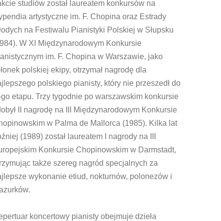
akcie studiów został laureatem konkursów na
ypendia artystyczne im. F. Chopina oraz Estrady
odych na Festiwalu Pianistyki Polskiej w Słupsku
1984). W XI Międzynarodowym Konkursie
anistycznym im. F. Chopina w Warszawie, jako
łonek polskiej ekipy, otrzymał nagrodę dla
jlepszego polskiego pianisty, który nie przeszedł do
I-go etapu. Trzy tygodnie po warszawskim konkursie
obył II nagrodę na III Międzynarodowym Konkursie
opinowskim w Palma de Mallorca (1985). Kilka lat
źniej (1989) został laureatem I nagrody na III
uropejskim Konkursie Chopinowskim w Darmstadt,
rzymując także szereg nagród specjalnych za
jlepsze wykonanie etiud, nokturnów, polonezów i
azurków.
pertuar koncertowy pianisty obejmuje dzieła