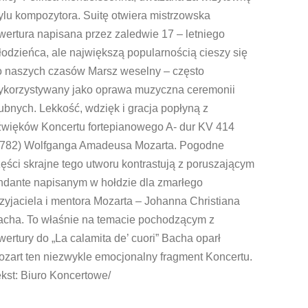
ylu kompozytora. Suitę otwiera mistrzowska
ertura napisana przez zaledwie 17 – letniego
odzieńca, ale największą popularnością cieszy się
o naszych czasów Marsz weselny – często
ykorzystywany jako oprawa muzyczna ceremonii
ubnych. Lekkość, wdzięk i gracja popłyną z
źwięków Koncertu fortepianowego A- dur KV 414
1782) Wolfganga Amadeusa Mozarta. Pogodne
ęści skrajne tego utworu kontrastują z poruszającym
ndante napisanym w hołdzie dla zmarłego
zyjaciela i mentora Mozarta – Johanna Christiana
acha. To właśnie na temacie pochodzącym z
ertury do „La calamita de’ cuori” Bacha oparł
zart ten niezwykle emocjonalny fragment Koncertu.
ekst: Biuro Koncertowe/