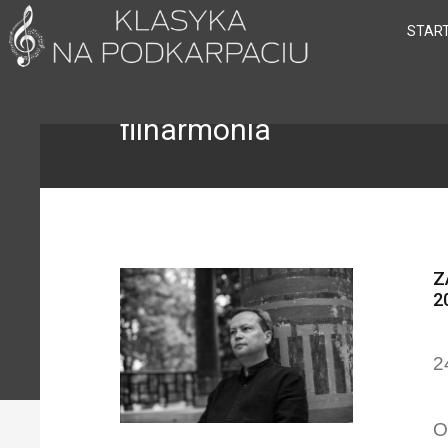
STAR
filharmonia
Z
2
2
O