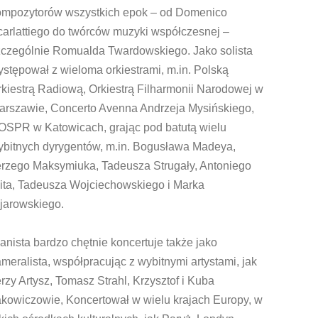
ompozytorów wszystkich epok – od Domenico
carlattiego do twórców muzyki współczesnej –
zczególnie Romualda Twardowskiego. Jako solista
stępował z wieloma orkiestrami, m.in. Polską
kiestrą Radiową, Orkiestrą Filharmonii Narodowej w
arszawie, Concerto Avenna Andrzeja Mysińskiego,
OSPR w Katowicach, grając pod batutą wielu
ybitnych dyrygentów, m.in. Bogusława Madeya,
erzego Maksymiuka, Tadeusza Strugały, Antoniego
ita, Tadeusza Wojciechowskiego i Marka
jarowskiego.
anista bardzo chętnie koncertuje także jako
meralista, współpracując z wybitnymi artystami, jak
rzy Artysz, Tomasz Strahl, Krzysztof i Kuba
akowiczowie, Koncertował w wielu krajach Europy, w