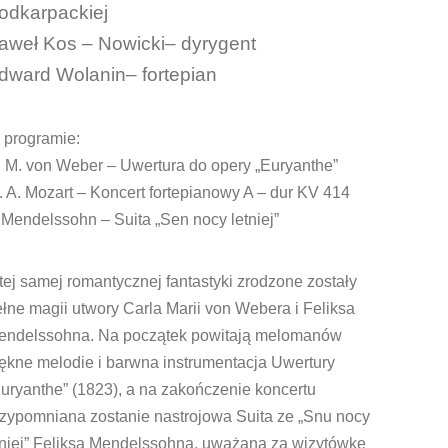
odkarpackiej
aweł Kos – Nowicki– dyrygent
dward Wolanin– fortepian
 programie:
. M. von Weber – Uwertura do opery „Euryanthe”
 A. Mozart – Koncert fortepianowy A – dur KV 414
 Mendelssohn – Suita „Sen nocy letniej”
tej samej romantycznej fantastyki zrodzone zostały
łne magii utwory Carla Marii von Webera i Feliksa
endelssohna. Na początek powitają melomanów
ękne melodie i barwna instrumentacja Uwertury
uryanthe” (1823), a na zakończenie koncertu
rzypomniana zostanie nastrojowa Suita ze „Snu nocy
eniej” Feliksa Mendelssohna, uważana za wizytówkę