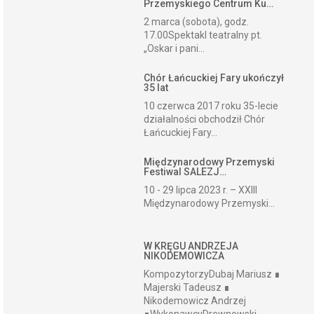
Przemyskiego Centrum Ku…
2 marca (sobota), godz.
17.00Spektakl teatralny pt.
„Oskar i pani...
Chór Łańcuckiej Fary ukończył
35 lat
10 czerwca 2017 roku 35-lecie
działalności obchodził Chór
Łańcuckiej Fary...
Międzynarodowy Przemyski
Festiwal SALEZJ…
10 - 29 lipca 2023 r. – XXIII
Międzynarodowy Przemyski...
W KRĘGU ANDRZEJA
NIKODEMOWICZA
KompozytorzyDubaj Mariusz ∎
Majerski Tadeusz ∎
Nikodemowicz Andrzej