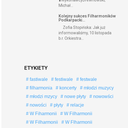
∎WykonawcyDrewnowski,
Michał...
Kolejny sukces Filharmoników
Podkarpacki…
Zofia Stopińska: Jak już
informowaliśmy, 10 listopada
b.r. Orkiestra...
ETYKIETY
fastiwale
festiwale
festwale
filharmonia
koncerty
młodzi muzycy
młodzi mzycy
nowe płyty
nowowści
nowości
płyty
relacje
W Fiharmonii
W Filharmonii
W Filharmonii
W Flharmonii