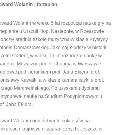
dward Wolanin - fortepian
dward Wolanin w wieku 5 lat rozpoczął naukę gry na
rtepianie u Urszuli Hop. Następnie, w Rzeszowie
ończył średnią szkołę muzyczną w klasie Krystyny
atheis-Domaszowskiej. Jako najmłodszy w historii
zelni student, w wieku 15 lat rozpoczął naukę w
kademii Muzycznej im. F. Chopina w Warszawie.
udiował pod kierunkiem prof. Jana Ekiera, prof.
onisławy Kawalli, a w klasie kameralistyki u prof.
erzego Marchwińskiego. Po uzyskaniu dyplomu
ontynuował naukę na Studium Podyplomowym u
of. Jana Ekiera.
dward Wolanin odniósł wiele sukcesów na
onkursach krajowych i zagranicznych. Jeszcze w