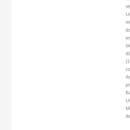
st
Uw
mł
d
w
śl
d
(
cz
A
pr
B
Uw
Mo
/t