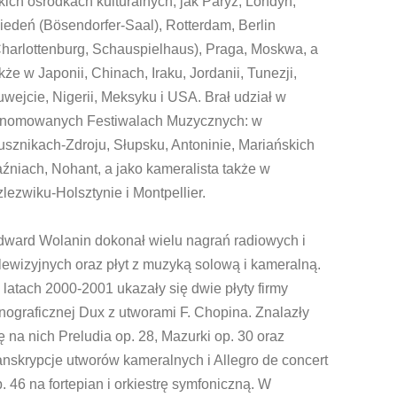
kich ośrodkach kulturalnych, jak Paryż, Londyn,
edeń (Bösendorfer-Saal), Rotterdam, Berlin
harlottenburg, Schauspielhaus), Praga, Moskwa, a
kże w Japonii, Chinach, Iraku, Jordanii, Tunezji,
wejcie, Nigerii, Meksyku i USA. Brał udział w
enomowanych Festiwalach Muzycznych: w
sznikach-Zdroju, Słupsku, Antoninie, Mariańskich
źniach, Nohant, a jako kameralista także w
lezwiku-Holsztynie i Montpellier.
dward Wolanin dokonał wielu nagrań radiowych i
lewizyjnych oraz płyt z muzyką solową i kameralną.
latach 2000-2001 ukazały się dwie płyty firmy
nograficznej Dux z utworami F. Chopina. Znalazły
ę na nich Preludia op. 28, Mazurki op. 30 oraz
anskrypcje utworów kameralnych i Allegro de concert
. 46 na fortepian i orkiestrę symfoniczną. W