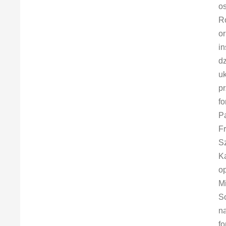
os
R
or
in
dz
u
pr
fo
P
Fr
S
Ka
op
M
S
n
fo