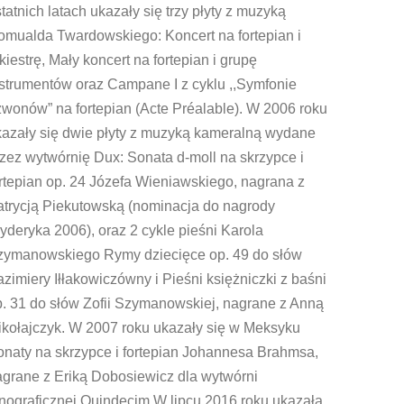
tatnich latach ukazały się trzy płyty z muzyką
omualda Twardowskiego: Koncert na fortepian i
kiestrę, Mały koncert na fortepian i grupę
strumentów oraz Campane I z cyklu ,,Symfonie
wonów” na fortepian (Acte Préalable). W 2006 roku
kazały się dwie płyty z muzyką kameralną wydane
zez wytwórnię Dux: Sonata d-moll na skrzypce i
rtepian op. 24 Józefa Wieniawskiego, nagrana z
atrycją Piekutowską (nominacja do nagrody
yderyka 2006), oraz 2 cykle pieśni Karola
zymanowskiego Rymy dziecięce op. 49 do słów
zimiery Iłłakowiczówny i Pieśni księżniczki z baśni
. 31 do słów Zofii Szymanowskiej, nagrane z Anną
ikołajczyk. W 2007 roku ukazały się w Meksyku
onaty na skrzypce i fortepian Johannesa Brahmsa,
agrane z Eriką Dobosiewicz dla wytwórni
nograficznej Quindecim.W lipcu 2016 roku ukazała