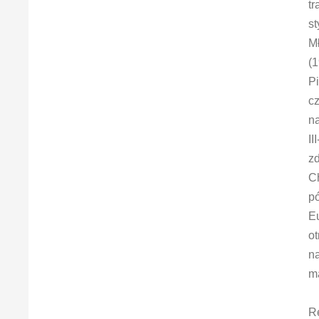
tr
st
Mł
(
Pi
cz
na
II
zd
Ch
pó
E
ot
na
m
Re