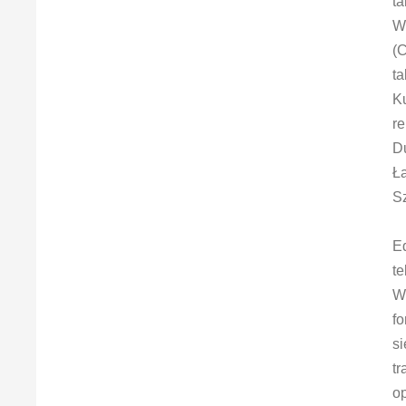
ta
Wi
(C
ta
Ku
r
Du
Ła
Sz
E
te
W 
fo
si
tr
op