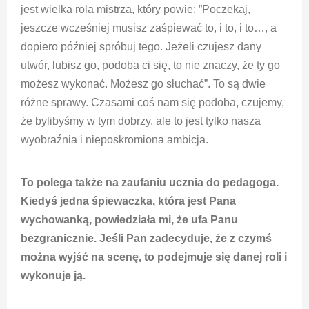
jest wielka rola mistrza, który powie: ”Poczekaj,
jeszcze wcześniej musisz zaśpiewać to, i to, i to…, a
dopiero później spróbuj tego. Jeżeli czujesz dany
utwór, lubisz go, podoba ci się, to nie znaczy, że ty go
możesz wykonać. Możesz go słuchać”. To są dwie
różne sprawy. Czasami coś nam się podoba, czujemy,
że bylibyśmy w tym dobrzy, ale to jest tylko nasza
wyobraźnia i nieposkromiona ambicja.
To polega także na zaufaniu ucznia do pedagoga.
Kiedyś jedna śpiewaczka, która jest Pana
wychowanką, powiedziała mi, że ufa Panu
bezgranicznie. Jeśli Pan zadecyduje, że z czymś
można wyjść na scenę, to podejmuje się danej roli i
wykonuje ją.