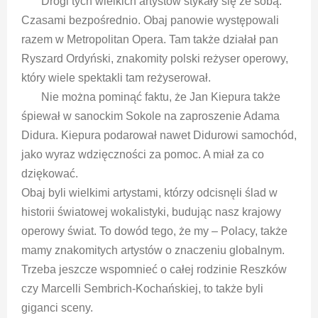
Drogi tych wielkich artystów stykały się ze sobą.
Czasami bezpośrednio. Obaj panowie występowali
razem w Metropolitan Opera. Tam także działał pan
Ryszard Ordyński, znakomity polski reżyser operowy,
który wiele spektakli tam reżyserował.
Nie można pominąć faktu, że Jan Kiepura także
śpiewał w sanockim Sokole na zaproszenie Adama
Didura. Kiepura podarował nawet Didurowi samochód,
jako wyraz wdzięczności za pomoc. A miał za co
dziękować.
Obaj byli wielkimi artystami, którzy odcisnęli ślad w
historii światowej wokalistyki, budując nasz krajowy
operowy świat. To dowód tego, że my – Polacy, także
mamy znakomitych artystów o znaczeniu globalnym.
Trzeba jeszcze wspomnieć o całej rodzinie Reszków
czy Marcelli Sembrich-Kochańskiej, to także byli
giganci sceny.