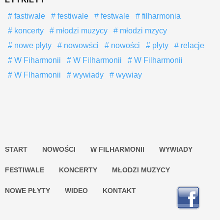
fastiwale
festiwale
festwale
filharmonia
koncerty
młodzi muzycy
młodzi mzycy
nowe płyty
nowowści
nowości
płyty
relacje
W Fiharmonii
W Filharmonii
W Filharmonii
W Flharmonii
wywiady
wywiay
START
NOWOŚCI
W FILHARMONII
WYWIADY
FESTIWALE
KONCERTY
MŁODZI MUZYCY
NOWE PŁYTY
WIDEO
KONTAKT