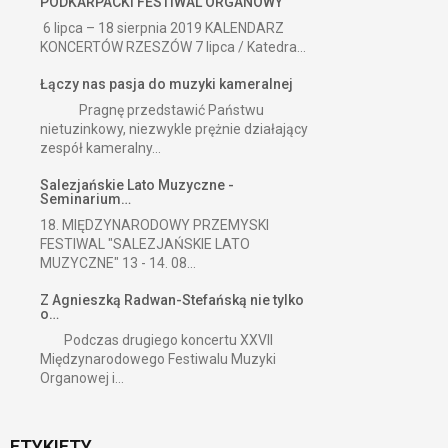
PODKARPACKI FESTIWAL ORGANOWY
6 lipca – 18 sierpnia 2019 KALENDARZ
KONCERTÓW RZESZÓW 7 lipca / Katedra...
Łączy nas pasja do muzyki kameralnej
Pragnę przedstawić Państwu
nietuzinkowy, niezwykle prężnie działający
zespół kameralny...
Salezjańskie Lato Muzyczne -
Seminarium…
18. MIĘDZYNARODOWY PRZEMYSKI
FESTIWAL "SALEZJAŃSKIE LATO
MUZYCZNE" 13 - 14. 08...
Z Agnieszką Radwan-Stefańską nie tylko
o…
Podczas drugiego koncertu XXVII
Międzynarodowego Festiwalu Muzyki
Organowej i...
ETYKIETY