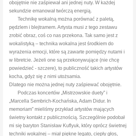
obojętnie nie zaśpiewał ani jednej nuty. W każdej
sekundzie emanował twórczą energią.
Technikę wokalną można porównać z paletą,
pędzlem i blejtramem. Artysta musi z tego zestawu
zrobić obraz, coś co nas przekona. Tak samo jest z
wokalistyką – technika wokalna jest środkiem do
wyrażenia emocji, które są zawarte pomiędzy nutami i
w libretcie. Jeżeli one są przekonywujące (nie chcę
powiedzieć - szczere), to publiczność takich artystów
kocha, gdyż się z nimi utożsamia.
Dlatego nie można jednej nuty zaśpiewać obojętnie.
Podczas koncertów „Mistrzowskie duety” i
„Marcella Sembrich-Kochańska, Adam Didur. In
memoriam” mieliśmy przykład artystów mających
świetny kontakt z publicznością. Szczególnie podobał
mi się baryton Stanisław Kuflyuk, który oprócz świetnej
techniki wokalnej – miał piękne legato, ciepły głos,