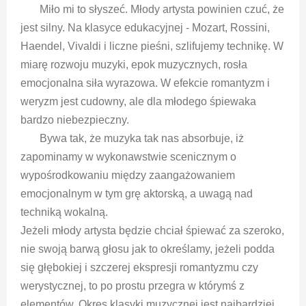
Miło mi to słyszeć. Młody artysta powinien czuć, że
jest silny. Na klasyce edukacyjnej - Mozart, Rossini,
Haendel, Vivaldi i liczne pieśni, szlifujemy technikę. W
miarę rozwoju muzyki, epok muzycznych, rosła
emocjonalna siła wyrazowa. W efekcie romantyzm i
weryzm jest cudowny, ale dla młodego śpiewaka
bardzo niebezpieczny.
Bywa tak, że muzyka tak nas absorbuje, iż
zapominamy w wykonawstwie scenicznym o
wypośrodkowaniu między zaangażowaniem
emocjonalnym w tym grę aktorską, a uwagą nad
techniką wokalną.
Jeżeli młody artysta będzie chciał śpiewać za szeroko,
nie swoją barwą głosu jak to określamy, jeżeli podda
się głębokiej i szczerej ekspresji romantyzmu czy
werystycznej, to po prostu przegra w którymś z
elementów. Okres klasyki muzycznej jest najbardziej