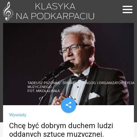
TADEUSZ PSZONKA - ŚPIEWAK, PEDAGOG I ORGANIZATOR ŻYCIA
MUZYCZNEGO
FOT. MIKOŁAJ BAŁA
share
Wywiady
Chcę być dobrym duchem ludzi
oddanych sztuce muzycznej.