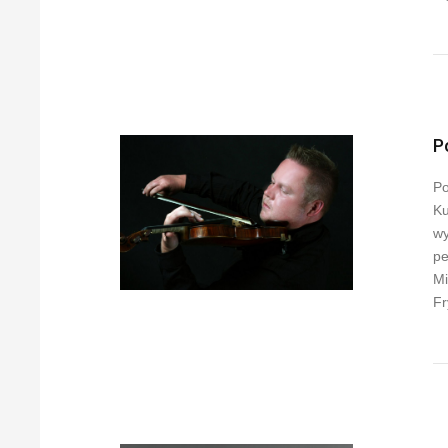
P
Po
Ku
wy
pe
Mi
Fr