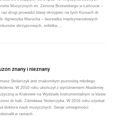
rsów Muzycznych im. Zenona Brzewskiego w Łańcucie –
 raz drugi prowadzi klasę skrzypiec na tych Kursach dr
b. Agnieszka Marucha – laureatka międzynarodowych
nkursów skrzypcowych, solistka,…
uzon znany i nieznany
masz Stolarczyk jest znakomitym puzonistą młodego
kolenia. W 2010 roku ukończył z wyróżnieniem Akademię
zyczną w Krakowie na Wydziale Instrumentalnym w klasie
zonu dr hab. Zdzisława Stolarczyka. W 2016 roku uzyskał
tuł doktora nauk muzycznych. Swoje umiejętności
skonalił w ramach…