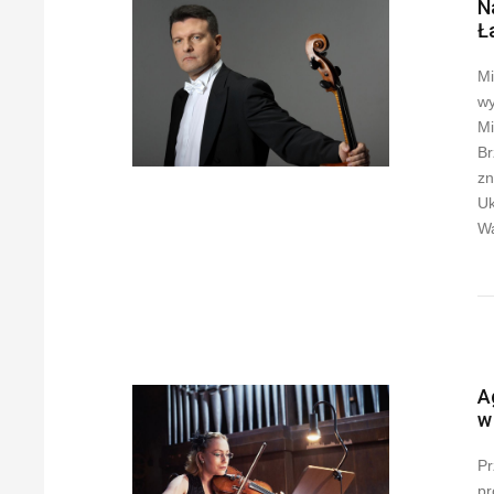
N
Ł
Mi
wy
Mi
Br
zn
Uk
W
A
w
Pr
pr