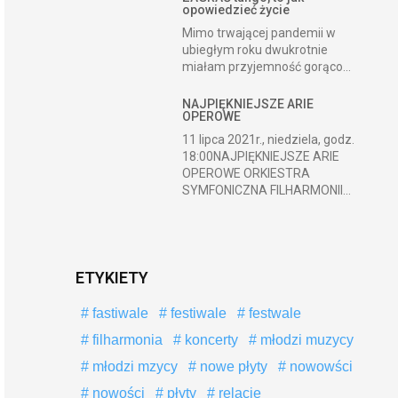
opowiedzieć życie
Mimo trwającej pandemii w
ubiegłym roku dwukrotnie
miałam przyjemność gorąco...
NAJPIĘKNIEJSZE ARIE
OPEROWE
11 lipca 2021r., niedziela, godz.
18:00NAJPIĘKNIEJSZE ARIE
OPEROWE ORKIESTRA
SYMFONICZNA FILHARMONII...
ETYKIETY
fastiwale
festiwale
festwale
filharmonia
koncerty
młodzi muzycy
młodzi mzycy
nowe płyty
nowowści
nowości
płyty
relacje