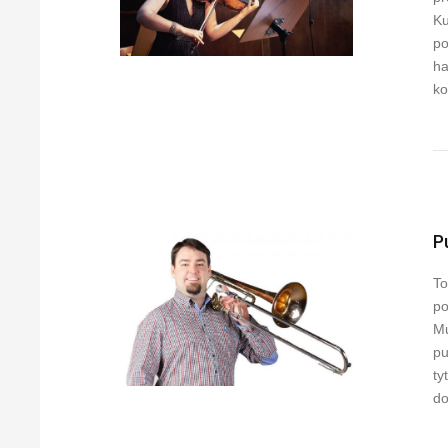
Ku
po
ha
ko
P
To
po
Mu
pu
ty
do