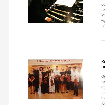
od
Le
Mu
wy
Ba
K
n
Od
Ła
gr
pr
Ki
te