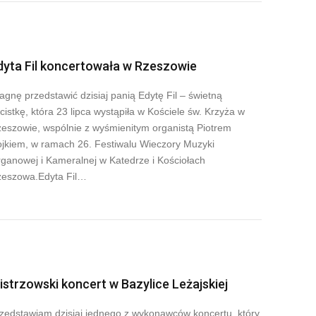
dyta Fil koncertowała w Rzeszowie
agnę przedstawić dzisiaj panią Edytę Fil – świetną
ecistkę, która 23 lipca wystąpiła w Kościele św. Krzyża w
eszowie, wspólnie z wyśmienitym organistą Piotrem
jkiem, w ramach 26. Festiwalu Wieczory Muzyki
ganowej i Kameralnej w Katedrze i Kościołach
eszowa.Edyta Fil…
istrzowski koncert w Bazylice Leżajskiej
zedstawiam dzisiaj jednego z wykonawców koncertu, który