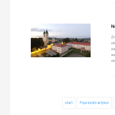
N
Zn
ot
ża
wz
ot
start
Poprzedni artykuł