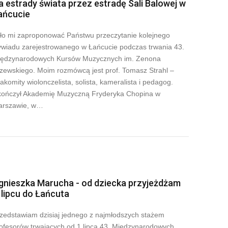
a estrady świata przez estradę Sali Balowej w
ańcucie
ło mi zaproponować Państwu przeczytanie kolejnego
wiadu zarejestrowanego w Łańcucie podczas trwania 43.
ędzynarodowych Kursów Muzycznych im. Zenona
zewskiego. Moim rozmówcą jest prof. Tomasz Strahl –
akomity wiolonczelista, solista, kameralista i pedagog.
ończył Akademię Muzyczną Fryderyka Chopina w
arszawie, w…
gnieszka Marucha - od dziecka przyjeżdżam
 lipcu do Łańcuta
zedstawiam dzisiaj jednego z najmłodszych stażem
ofesorów trwających od 1 lipca 43. Międzynarodowych