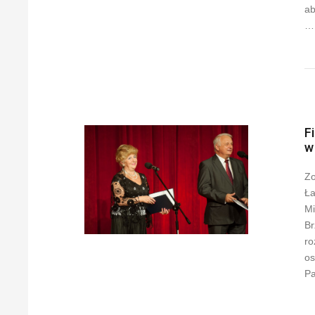
ab
…
F
w
Zo
Ła
Mi
Br
ro
os
P