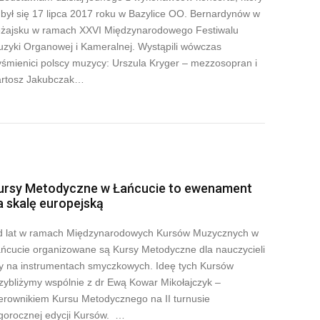
był się 17 lipca 2017 roku w Bazylice OO. Bernardynów w
żajsku w ramach XXVI Międzynarodowego Festiwalu
zyki Organowej i Kameralnej. Wystąpili wówczas
śmienici polscy muzycy: Urszula Kryger – mezzosopran i
rtosz Jakubczak…
ursy Metodyczne w Łańcucie to ewenament
a skalę europejską
 lat w ramach Międzynarodowych Kursów Muzycznych w
ńcucie organizowane są Kursy Metodyczne dla nauczycieli
y na instrumentach smyczkowych. Ideę tych Kursów
zybliżymy wspólnie z dr Ewą Kowar Mikołajczyk –
erownikiem Kursu Metodycznego na II turnusie
gorocznej edycji Kursów. …