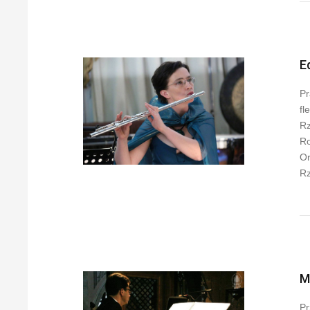
E
Pr
fl
Rz
Ro
Or
Rz
M
Pr