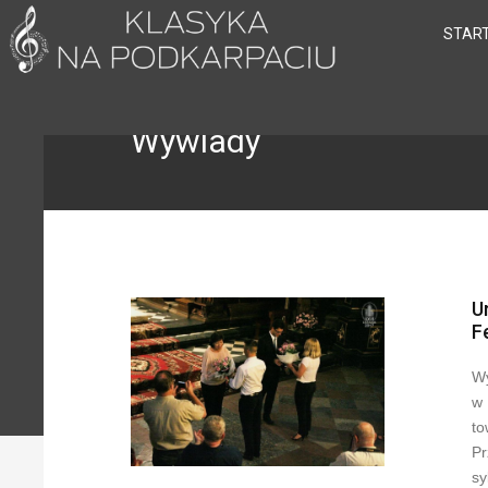
STAR
Wywiady
U
F
Wy
w 
to
Pr
sy