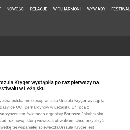
T
NOWOŚCI
RELACJE
W FILHARMONII
WYWIADY
FESTIWA
rszula Kryger wystąpiła po raz pierwszy na
estiwalu w Leżajsku
bitna polska mezzosopranistka Urszula Kryger wystąpiła
Bazylice OO. Bernardynów w Leżajsku 17 lipca z
warzyszeniem świetnego organisty Bartosza Jakubczaka.
zed rozmową, którą wówczas utrwaliłam, chcę przybliżyć
lwetkę tej wspaniałej śpiewaczki.Urszula Kryger jest