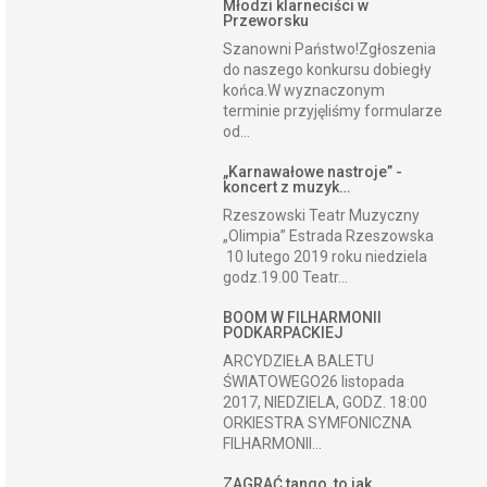
Młodzi klarneciści w
Przeworsku
Szanowni Państwo!Zgłoszenia
do naszego konkursu dobiegły
końca.W wyznaczonym
terminie przyjęliśmy formularze
od...
„Karnawałowe nastroje” -
koncert z muzyk…
Rzeszowski Teatr Muzyczny
„Olimpia” Estrada Rzeszowska
10 lutego 2019 roku niedziela
godz.19.00 Teatr...
BOOM W FILHARMONII
PODKARPACKIEJ
ARCYDZIEŁA BALETU
ŚWIATOWEGO26 listopada
2017, NIEDZIELA, GODZ. 18:00
ORKIESTRA SYMFONICZNA
FILHARMONII...
ZAGRAĆ tango, to jak