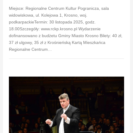
Miejsce: Regionalne Centrum Kultur Pogranicza, sala
widowiskowa, ul. Kolejowa 1, Krosno, woj.
podkarpackieTermin: 30 listopada 2025, godz.
18.00Szczegóły: www.rckp.krosno.pl Wydarzenie
dofinansowano z budżetu Gminy Miasto Krosno Bilety: 40 zł,
37 zł ulgowy, 35 zł z Krośnieńską Kartą Mieszkańca
Regionalne Centrum…