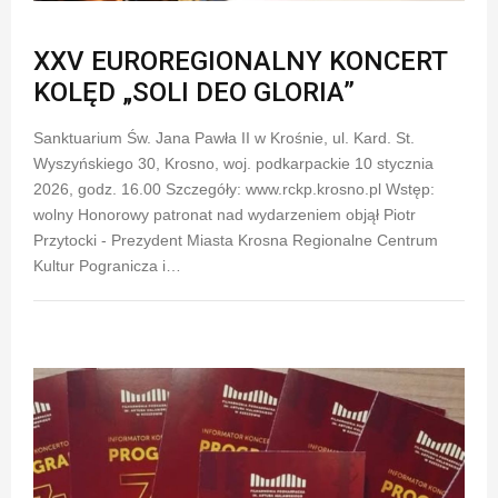
XXV EUROREGIONALNY KONCERT
KOLĘD „SOLI DEO GLORIA”
Sanktuarium Św. Jana Pawła II w Krośnie, ul. Kard. St.
Wyszyńskiego 30, Krosno, woj. podkarpackie 10 stycznia
2026, godz. 16.00 Szczegóły: www.rckp.krosno.pl Wstęp:
wolny Honorowy patronat nad wydarzeniem objął Piotr
Przytocki - Prezydent Miasta Krosna Regionalne Centrum
Kultur Pogranicza i…