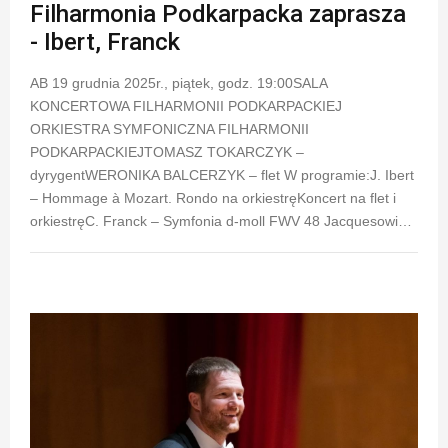
Filharmonia Podkarpacka zaprasza
- Ibert, Franck
AB 19 grudnia 2025r., piątek, godz. 19:00SALA
KONCERTOWA FILHARMONII PODKARPACKIEJ
ORKIESTRA SYMFONICZNA FILHARMONII
PODKARPACKIEJTOMASZ TOKARCZYK –
dyrygentWERONIKA BALCERZYK – flet W programie:J. Ibert
– Hommage à Mozart. Rondo na orkiestręKoncert na flet i
orkiestręC. Franck – Symfonia d-moll FWV 48 Jacquesowi…