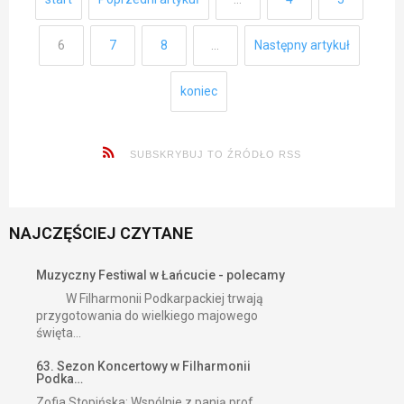
6
7
8
…
Następny artykuł
koniec
SUBSKRYBUJ TO ŹRÓDŁO RSS
NAJCZĘŚCIEJ CZYTANE
Muzyczny Festiwal w Łańcucie - polecamy
W Filharmonii Podkarpackiej trwają
przygotowania do wielkiego majowego
święta...
63. Sezon Koncertowy w Filharmonii
Podka…
Zofia Stopińska: Wspólnie z panią prof.