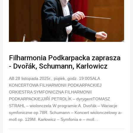
Filharmonia Podkarpacka zaprasza
- Dvořák, Schumann, Karłowicz
AB 28 listopada 2025r., piątek, godz. 19:00SALA
KONCERTOWA FILHARMONII PODKARPACKIEJ
ORKIESTRA SYMFONICZNA FILHARMONII
PODKARPACKIEJJIŘÍ PETRDLÍK – dyrygentTOMASZ
STRAHL – wiolonczela W programie:A. Dvořák – Wariacje
symfoniczne op.78R. Schumann – Koncert wiolonczelowy a-
moll op. 129M. Karłowicz – Symfonia e – moll…