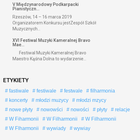
V Międzynarodowy Podkarpacki
Pianistyczn…
Rzeszów, 14 – 16 marca 2019
Organizatorem Konkursu jestZespół Szkół
Muzycznych...
XVI Festiwal Muzyki Kameralnej Bravo
Mae…
Festiwal Muzyki Kameralnej Bravo
Maestro Kąśna Dolna to wydarzenie...
ETYKIETY
fastiwale
festiwale
festwale
filharmonia
koncerty
młodzi muzycy
młodzi mzycy
nowe płyty
nowowści
nowości
płyty
relacje
W Fiharmonii
W Filharmonii
W Filharmonii
W Flharmonii
wywiady
wywiay