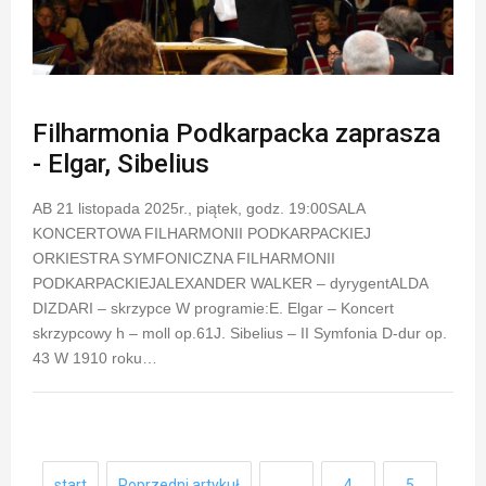
Filharmonia Podkarpacka zaprasza
- Elgar, Sibelius
AB 21 listopada 2025r., piątek, godz. 19:00SALA
KONCERTOWA FILHARMONII PODKARPACKIEJ
ORKIESTRA SYMFONICZNA FILHARMONII
PODKARPACKIEJALEXANDER WALKER – dyrygentALDA
DIZDARI – skrzypce W programie:E. Elgar – Koncert
skrzypcowy h – moll op.61J. Sibelius – II Symfonia D-dur op.
43 W 1910 roku…
start
Poprzedni artykuł
…
4
5