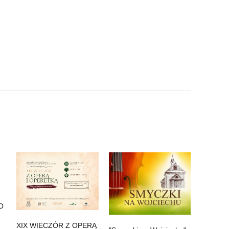
VO
XIX WIECZÓR Z OPERĄ