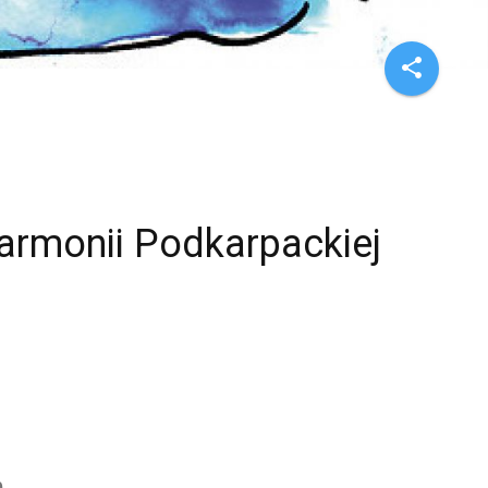
share
armonii Podkarpackiej