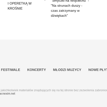
"Smyczki na Wojciechu" -
I OPERETKĄ W
"Na strunach duszy -
KROŚNIE
czas zatrzymany w
dźwiękach"
FESTIWALE
KONCERTY
MŁODZI MUZYCY
NOWE PŁY
akichkolwiek materiałów znajdujących się na tej stronie bez zezwolenia zabronio
.nexim.net