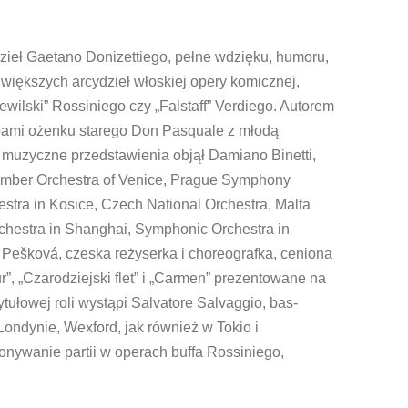
dzieł Gaetano Donizettiego, pełne wdzięku, humoru,
największych arcydzieł włoskiej opery komicznej,
ewilski” Rossiniego czy „Falstaff” Verdiego. Autorem
róbami ożenku starego Don Pasquale z młodą
o muzyczne przedstawienia objął Damiano Binetti,
amber Orchestra of Venice, Prague Symphony
stra in Kosice, Czech National Orchestra, Malta
chestra in Shanghai, Symphonic Orchestra in
Pešková, czeska reżyserka i choreografka, ceniona
ur”, „Czarodziejski flet” i „Carmen” prezentowane na
tułowej roli wystąpi Salvatore Salvaggio, bas-
 Londynie, Wexford, jak również w Tokio i
onywanie partii w operach buffa Rossiniego,