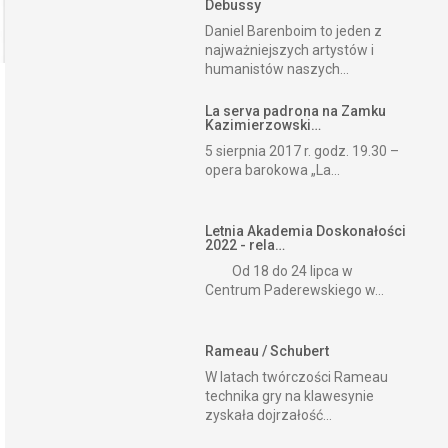
Debussy
Daniel Barenboim to jeden z
najważniejszych artystów i
humanistów naszych...
La serva padrona na Zamku
Kazimierzowski…
5 sierpnia 2017 r. godz. 19.30 –
opera barokowa „La...
Letnia Akademia Doskonałości
2022 - rela…
Od 18 do 24 lipca w
Centrum Paderewskiego w...
Rameau / Schubert
W latach twórczości Rameau
technika gry na klawesynie
zyskała dojrzałość...