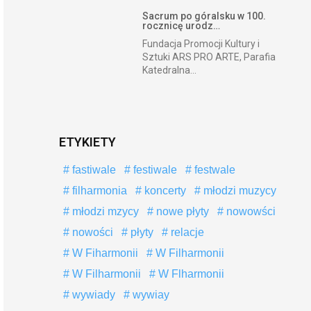
Sacrum po góralsku w 100.
rocznicę urodz…
Fundacja Promocji Kultury i
Sztuki ARS PRO ARTE, Parafia
Katedralna...
ETYKIETY
fastiwale
festiwale
festwale
filharmonia
koncerty
młodzi muzycy
młodzi mzycy
nowe płyty
nowowści
nowości
płyty
relacje
W Fiharmonii
W Filharmonii
W Filharmonii
W Flharmonii
wywiady
wywiay