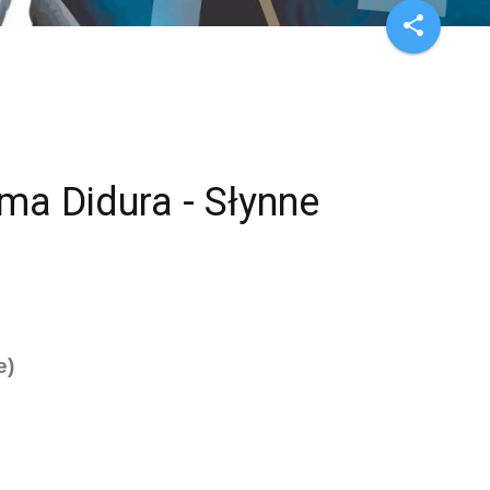
share
ma Didura - Słynne
e)