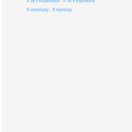
W Filharmonii
W Flharmonii
wywiady
wywiay