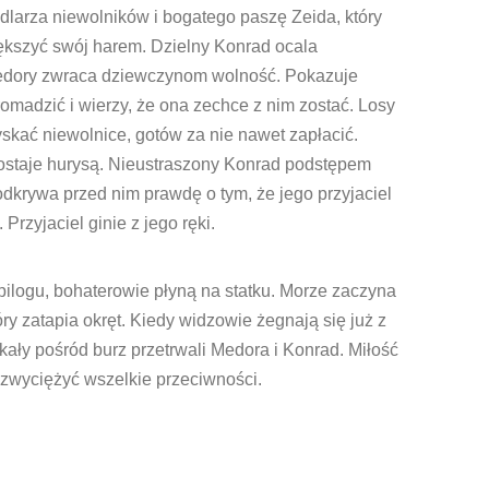
ndlarza niewolników i bogatego paszę Zeida, który
ększyć swój harem. Dzielny Konrad ocala
 Medory zwraca dziewczynom wolność. Pokazuje
omadzić i wierzy, że ona zechce z nim zostać. Losy
skać niewolnice, gotów za nie nawet zapłacić.
zostaje hurysą. Nieustraszony Konrad podstępem
odkrywa przed nim prawdę o tym, że jego przyjaciel
Przyjaciel ginie z jego ręki.
ilogu, bohaterowie płyną na statku. Morze zaczyna
óry zatapia okręt. Kiedy widzowie żegnają się już z
skały pośród burz przetrwali Medora i Konrad. Miłość
rzezwyciężyć wszelkie przeciwności.