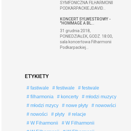
SYMFONICZNA FILHARMONII
PODKARPACKIEJDAVID...
KONCERT SYLWESTROWY -
"HOMMAGE A BL…
31 grudnia 2018,
PONIEDZIAŁEK, GODZ. 18:00,
sala koncertowa Filharmonii
Podkarpackiej...
ETYKIETY
fastiwale
festiwale
festwale
filharmonia
koncerty
młodzi muzycy
młodzi mzycy
nowe płyty
nowowści
nowości
płyty
relacje
W Fiharmonii
W Filharmonii