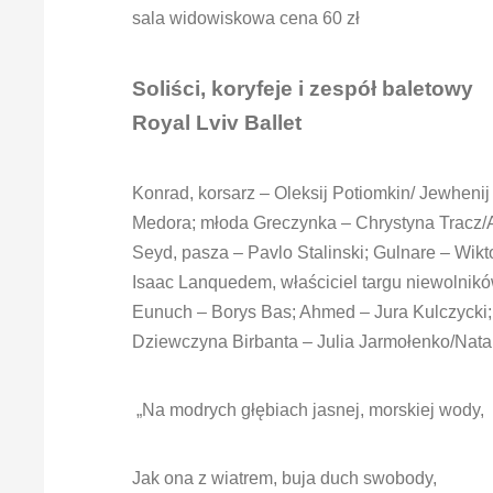
sala widowiskowa cena 60 zł
Soliści, koryfeje i zespół baletowy
Royal Lviv Ballet
Konrad, korsarz – Oleksij Potiomkin/ Jewhenij 
Medora; młoda Greczynka – Chrystyna Tracz/A
Seyd, pasza – Pavlo Stalinski; Gulnare – Wikt
Isaac Lanquedem, właściciel targu niewolnikó
Eunuch – Borys Bas; Ahmed – Jura Kulczycki;
Dziewczyna Birbanta – Julia Jarmołenko/Nata
„Na modrych głębiach jasnej, morskiej wody,
Jak ona z wiatrem, buja duch swobody,