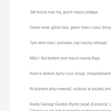
Jak burza nad nią, grzmi nasza potęga.
Gdzie wiatr, gdzie fala, gdzie miecz nasz dosi
Tam dom nasz, państwo, łup naszej odwagi!
Mórz i flot berłem jest maszt naszej flagi,
Nam w dzikim życiu czuć wciąż, niespodziane
W każdym dniu nowość, rozkosz w każdej zmi
Kiedy George Gordon Byron pisał „Korsarza”, 
Chroniące ich listy kaperskie wydawane przez