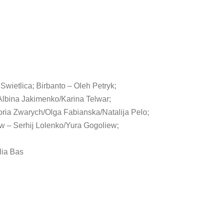
Swietlica; Birbanto – Oleh Petryk;
lbina Jakimenko/Karina Telwar;
oria Zwarych/Olga Fabianska/Natalija Pelo;
w – Serhij Lolenko/Yura Gogoliew;
lia Bas