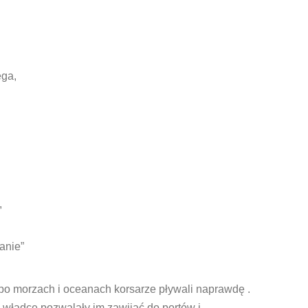
ęga,
,
anie”
po morzach i oceanach korsarze pływali naprawdę .
 władcę pozwalały im zawijać do portów i