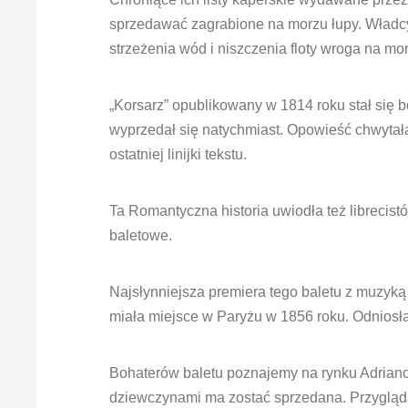
sprzedawać zagrabione na morzu łupy. Władcy 
strzeżenia wód i niszczenia floty wroga na mo
„Korsarz” opublikowany w 1814 roku stał się b
wyprzedał się natychmiast. Opowieść chwytała
ostatniej linijki tekstu.
Ta Romantyczna historia uwiodła też librecistó
baletowe.
Najsłynniejsza premiera tego baletu z muzyką
miała miejsce w Paryżu w 1856 roku. Odniosła 
Bohaterów baletu poznajemy na rynku Adriano
dziewczynami ma zostać sprzedana. Przygląda s