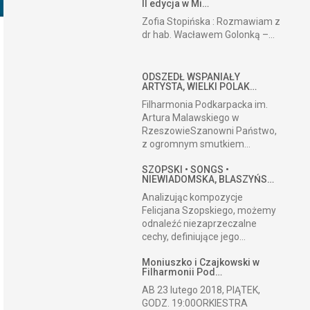
II edycja w Mi…
Zofia Stopińska : Rozmawiam z
dr hab. Wacławem Golonką –...
ODSZEDŁ WSPANIAŁY
ARTYSTA, WIELKI POLAK…
Filharmonia Podkarpacka im.
Artura Malawskiego w
RzeszowieSzanowni Państwo,
z ogromnym smutkiem...
SZOPSKI • SONGS •
NIEWIADOMSKA, BLASZYŃS…
Analizując kompozycje
Felicjana Szopskiego, możemy
odnaleźć niezaprzeczalne
cechy, definiujące jego...
Moniuszko i Czajkowski w
Filharmonii Pod…
AB 23 lutego 2018, PIĄTEK,
GODZ. 19:00ORKIESTRA