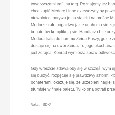
towarzyszami trafił na targ. Poznajemy też ha
chce kupić Medorę i inne dziewczyny by powi
niewolnice, porywa je na statek i na prośbę
Medorze całe bogactwo jakie udało mu się zgr
bohaterów komplikują się. Handlarz chce odzy
Medora trafia do haremu Zeida Paszy, gdzie 
dostaje się na dwór Zeida. Tu jego ukochana 
jest zdrajcą. Konrad wymierza sprawiedliwość. 
Gdy wreszcie zdawałoby się w szczęśliwym ep
się burzyć, rozpętuje się prawdziwy sztorm, kt
bohaterami, okazuje się, że uczepieni nagiej 
triumfuje w finale baletu. Tylko ona potrafi p
/tekst:: SDK/