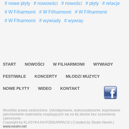
nowe płyty
nowowści
nowości
płyty
relacje
W Fiharmonii
W Filharmonii
W Filharmonii
W Flharmonii
wywiady
wywiay
START
NOWOŚCI
W FILHARMONII
WYWIADY
FESTIWALE
KONCERTY
MŁODZI MUZYCY
NOWE PŁYTY
WIDEO
KONTAKT
Wszelkie prawa zastrzeżone. Udostępnianie, wykorzystywanie, kopiowanie
jakichkolwiek materiałów znajdujących się na tej stronie bez zezwolenia
zabronione.
Copyright by KLASYKA NA PODKARPACIU | Created by Studio Nexim |
www.nexim.net