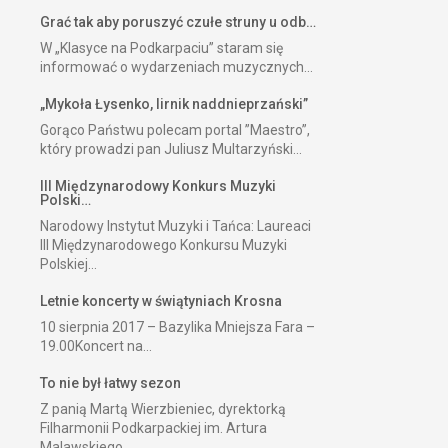
Grać tak aby poruszyć czułe struny u odb…
W „Klasyce na Podkarpaciu” staram się
informować o wydarzeniach muzycznych...
„Mykoła Łysenko, lirnik naddnieprzański”
Gorąco Państwu polecam portal ”Maestro”,
który prowadzi pan Juliusz Multarzyński...
III Międzynarodowy Konkurs Muzyki
Polski…
Narodowy Instytut Muzyki i Tańca: Laureaci
III Międzynarodowego Konkursu Muzyki
Polskiej...
Letnie koncerty w świątyniach Krosna
10 sierpnia 2017 – Bazylika Mniejsza Fara –
19.00Koncert na...
To nie był łatwy sezon
Z panią Martą Wierzbieniec, dyrektorką
Filharmonii Podkarpackiej im. Artura
Malawskiego...