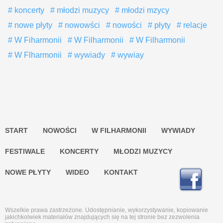
koncerty
młodzi muzycy
młodzi mzycy
nowe płyty
nowowści
nowości
płyty
relacje
W Fiharmonii
W Filharmonii
W Filharmonii
W Flharmonii
wywiady
wywiay
START
NOWOŚCI
W FILHARMONII
WYWIADY
FESTIWALE
KONCERTY
MŁODZI MUZYCY
NOWE PŁYTY
WIDEO
KONTAKT
Wszelkie prawa zastrzeżone. Udostępnianie, wykorzystywanie, kopiowanie
jakichkolwiek materiałów znajdujących się na tej stronie bez zezwolenia