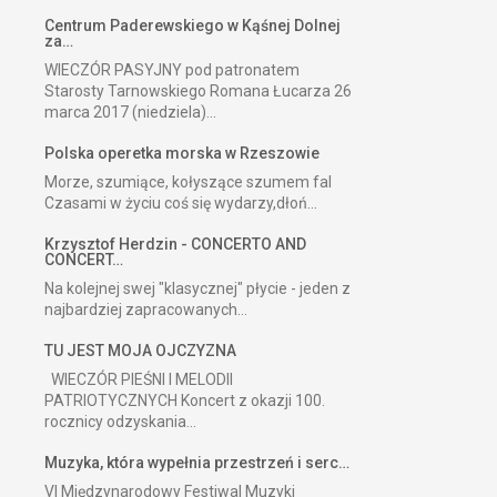
Centrum Paderewskiego w Kąśnej Dolnej
za…
WIECZÓR PASYJNY pod patronatem
Starosty Tarnowskiego Romana Łucarza 26
marca 2017 (niedziela)...
Polska operetka morska w Rzeszowie
Morze, szumiące, kołyszące szumem fal
Czasami w życiu coś się wydarzy,dłoń...
Krzysztof Herdzin - CONCERTO AND
CONCERT…
Na kolejnej swej "klasycznej" płycie - jeden z
najbardziej zapracowanych...
TU JEST MOJA OJCZYZNA
WIECZÓR PIEŚNI I MELODII
PATRIOTYCZNYCH Koncert z okazji 100.
rocznicy odzyskania...
Muzyka, która wypełnia przestrzeń i serc…
VI Międzynarodowy Festiwal Muzyki