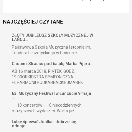
NAJCZĘŚCIEJ CZYTANE
ZŁOTY JUBILEUSZ SZKOŁY MUZYCZNEJ W
ŁAŃCU…
Państwowa Szkoła Muzyczna I stopnia im.
Teodora Leszetyckiego w Łańcucie...
Chopin i Strauss pod batutą Marka Pijaro…
AB 16 marca 2018, PIĄTEK, GODZ.
19:00ORKIESTRA SYMFONICZNA
FILHARMONII PODKARPACKIEJMAREK...
63. Muzyczny Festiwal w Łańcucie 9 maja
…
10 koncertów – 10 niecodziennych
muzycznych wydarzeń. Warto już...
Lubię śpiewać Jontka i dobrze się
odnajd…