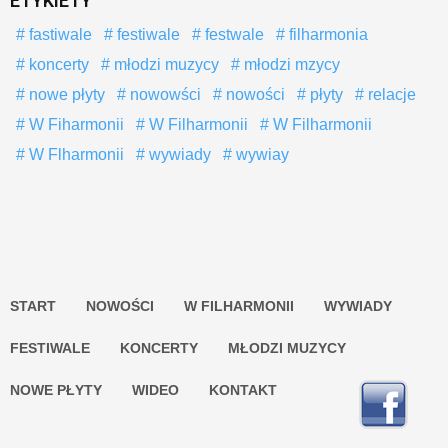
ETYKIETY
fastiwale
festiwale
festwale
filharmonia
koncerty
młodzi muzycy
młodzi mzycy
nowe płyty
nowowści
nowości
płyty
relacje
W Fiharmonii
W Filharmonii
W Filharmonii
W Flharmonii
wywiady
wywiay
START
NOWOŚCI
W FILHARMONII
WYWIADY
FESTIWALE
KONCERTY
MŁODZI MUZYCY
NOWE PŁYTY
WIDEO
KONTAKT