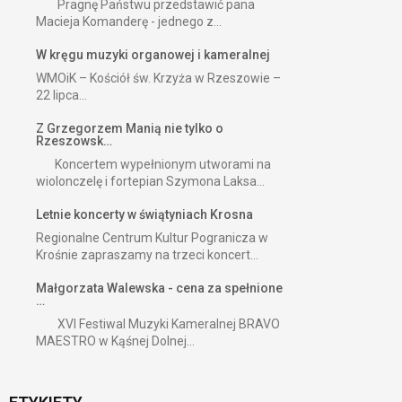
Pragnę Państwu przedstawić pana
Macieja Komanderę - jednego z...
W kręgu muzyki organowej i kameralnej
WMOiK – Kościół św. Krzyża w Rzeszowie –
22 lipca...
Z Grzegorzem Manią nie tylko o
Rzeszowsk…
Koncertem wypełnionym utworami na
wiolonczelę i fortepian Szymona Laksa...
Letnie koncerty w świątyniach Krosna
Regionalne Centrum Kultur Pogranicza w
Krośnie zapraszamy na trzeci koncert...
Małgorzata Walewska - cena za spełnione
…
XVI Festiwal Muzyki Kameralnej BRAVO
MAESTRO w Kąśnej Dolnej...