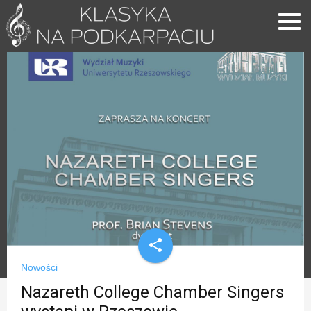
share
Nowości
Nazareth College Chamber Singers