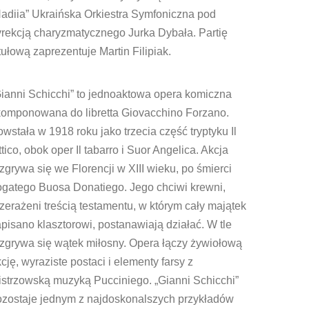
adiia” Ukraińska Orkiestra Symfoniczna pod
rekcją charyzmatycznego Jurka Dybała. Partię
tułową zaprezentuje Martin Filipiak.
ianni Schicchi” to jednoaktowa opera komiczna
komponowana do libretta Giovacchino Forzano.
wstała w 1918 roku jako trzecia część tryptyku Il
ittico, obok oper Il tabarro i Suor Angelica. Akcja
zgrywa się we Florencji w XIII wieku, po śmierci
ogatego Buosa Donatiego. Jego chciwi krewni,
zerażeni treścią testamentu, w którym cały majątek
pisano klasztorowi, postanawiają działać. W tle
zgrywa się wątek miłosny. Opera łączy żywiołową
cję, wyraziste postaci i elementy farsy z
istrzowską muzyką Pucciniego. „Gianni Schicchi”
ozostaje jednym z najdoskonalszych przykładów