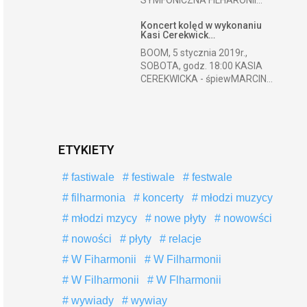
SYMFONICZNA FILHARONII...
Koncert kolęd w wykonaniu
Kasi Cerekwick…
BOOM, 5 stycznia 2019r.,
SOBOTA, godz. 18:00 KASIA
CEREKWICKA - śpiewMARCIN...
ETYKIETY
fastiwale
festiwale
festwale
filharmonia
koncerty
młodzi muzycy
młodzi mzycy
nowe płyty
nowowści
nowości
płyty
relacje
W Fiharmonii
W Filharmonii
W Filharmonii
W Flharmonii
wywiady
wywiay