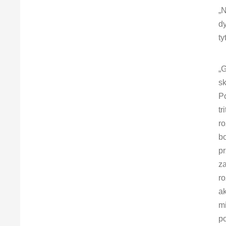
„N
dy
ty
„G
s
Po
tr
ro
b
pr
za
ro
ak
m
p