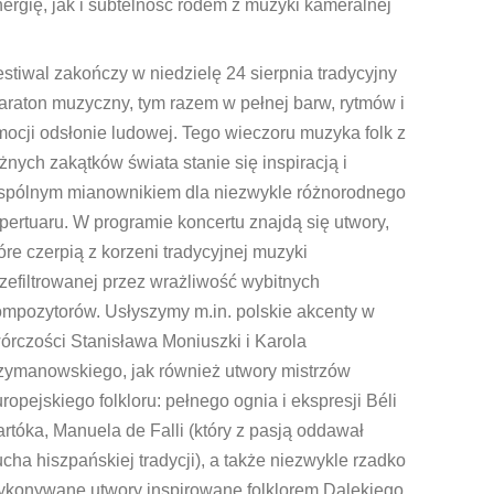
ergię, jak i subtelność rodem z muzyki kameralnej
stiwal zakończy w niedzielę 24 sierpnia tradycyjny
raton muzyczny, tym razem w pełnej barw, rytmów i
ocji odsłonie ludowej. Tego wieczoru muzyka folk z
żnych zakątków świata stanie się inspiracją i
spólnym mianownikiem dla niezwykle różnorodnego
pertuaru. W programie koncertu znajdą się utwory,
óre czerpią z korzeni tradycyjnej muzyki
zefiltrowanej przez wrażliwość wybitnych
ompozytorów. Usłyszymy m.in. polskie akcenty w
órczości Stanisława Moniuszki i Karola
zymanowskiego, jak również utwory mistrzów
ropejskiego folkloru: pełnego ognia i ekspresji Béli
rtóka, Manuela de Falli (który z pasją oddawał
cha hiszpańskiej tradycji), a także niezwykle rzadko
ykonywane utwory inspirowane folklorem Dalekiego