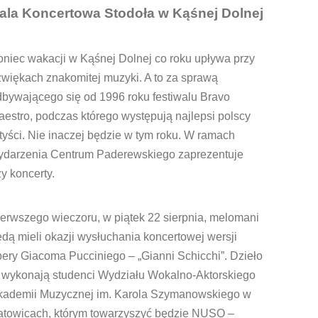
ala Koncertowa Stodoła w Kąśnej Dolnej
niec wakacji w Kąśnej Dolnej co roku upływa przy
więkach znakomitej muzyki. A to za sprawą
dbywającego się od 1996 roku festiwalu Bravo
estro, podczas którego występują najlepsi polscy
tyści. Nie inaczej będzie w tym roku. W ramach
ydarzenia Centrum Paderewskiego zaprezentuje
zy koncerty.
erwszego wieczoru, w piątek 22 sierpnia, melomani
dą mieli okazji wysłuchania koncertowej wersji
ery Giacoma Pucciniego – „Gianni Schicchi”. Dzieło
o wykonają studenci Wydziału Wokalno-Aktorskiego
kademii Muzycznej im. Karola Szymanowskiego w
atowicach, którym towarzyszyć będzie NUSO –