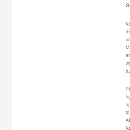
S
Ko
dź
o
Ma
ar
w
tr
Pi
bę
op
t
A
K