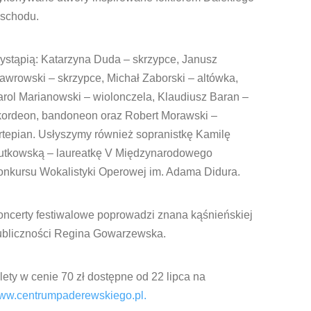
schodu.
ystąpią: Katarzyna Duda – skrzypce, Janusz
wrowski – skrzypce, Michał Zaborski – altówka,
rol Marianowski – wiolonczela, Klaudiusz Baran –
kordeon, bandoneon oraz Robert Morawski –
rtepian. Usłyszymy również sopranistkę Kamilę
utkowską – laureatkę V Międzynarodowego
onkursu Wokalistyki Operowej im. Adama Didura.
oncerty festiwalowe poprowadzi znana kąśnieńskiej
ubliczności Regina Gowarzewska.
lety w cenie 70 zł dostępne od 22 lipca na
ww.centrumpaderewskiego.pl.