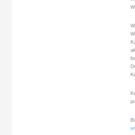
W
W
Wa
Ka
a
fo
D
K
K
p
Bi
w