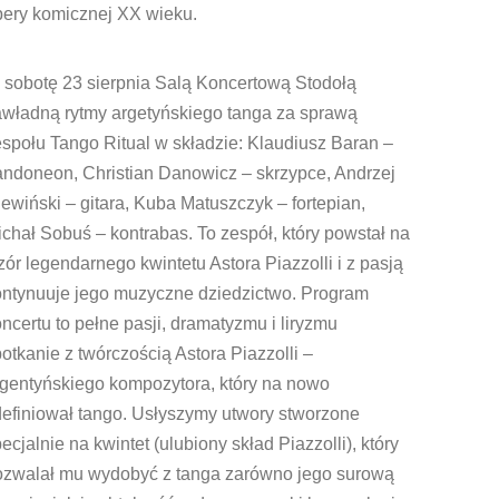
pery komicznej XX wieku.
 sobotę 23 sierpnia Salą Koncertową Stodołą
awładną rytmy argetyńskiego tanga za sprawą
społu Tango Ritual w składzie: Klaudiusz Baran –
andoneon, Christian Danowicz – skrzypce, Andrzej
ewiński – gitara, Kuba Matuszczyk – fortepian,
chał Sobuś – kontrabas. To zespół, który powstał na
ór legendarnego kwintetu Astora Piazzolli i z pasją
ontynuuje jego muzyczne dziedzictwo. Program
ncertu to pełne pasji, dramatyzmu i liryzmu
otkanie z twórczością Astora Piazzolli –
rgentyńskiego kompozytora, który na nowo
definiował tango. Usłyszymy utwory stworzone
ecjalnie na kwintet (ulubiony skład Piazzolli), który
ozwalał mu wydobyć z tanga zarówno jego surową