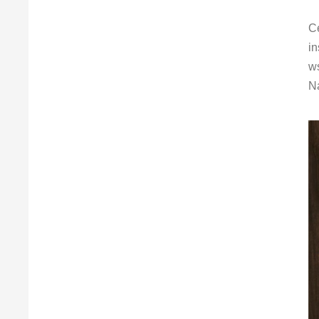
C
in
ws
N