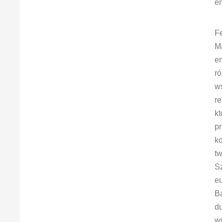
en
Fe
Ma
em
ró
w
re
kt
pr
k
tw
S
eu
Ba
du
w