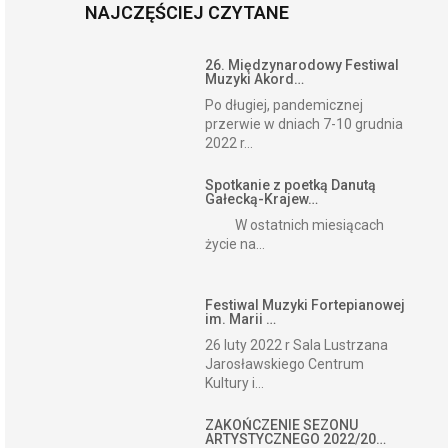
NAJCZĘŚCIEJ CZYTANE
26. Międzynarodowy Festiwal
Muzyki Akord…
Po długiej, pandemicznej
przerwie w dniach 7-10 grudnia
2022 r...
Spotkanie z poetką Danutą
Gałecką-Krajew…
W ostatnich miesiącach
życie na...
Festiwal Muzyki Fortepianowej
im. Marii …
26 luty 2022 r Sala Lustrzana
Jarosławskiego Centrum
Kultury i...
ZAKOŃCZENIE SEZONU
ARTYSTYCZNEGO 2022/20…