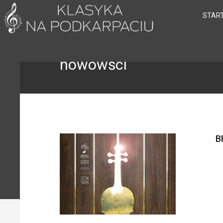
STAR
nowowści
B