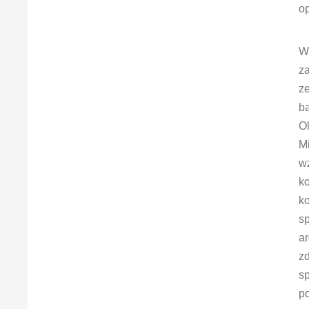
o
W
z
ze
b
Ol
Mi
wz
k
ko
sp
a
z
sp
p