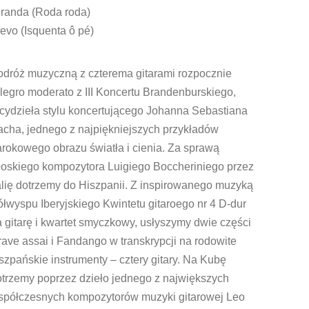
iranda (Roda roda)
evo (Isquenta ô pé)
odróż muzyczną z czterema gitarami rozpocznie
legro moderato z III Koncertu Brandenburskiego,
cydzieła stylu koncertującego Johanna Sebastiana
acha, jednego z najpiękniejszych przykładów
rokowego obrazu światła i cienia. Za sprawą
łoskiego kompozytora Luigiego Boccheriniego przez
alię dotrzemy do Hiszpanii. Z inspirowanego muzyką
łwyspu Iberyjskiego Kwintetu gitaroego nr 4 D-dur
 gitarę i kwartet smyczkowy, usłyszymy dwie części
ave assai i Fandango w transkrypcji na rodowite
szpańskie instrumenty – cztery gitary. Na Kubę
otrzemy poprzez dzieło jednego z największych
spółczesnych kompozytorów muzyki gitarowej Leo