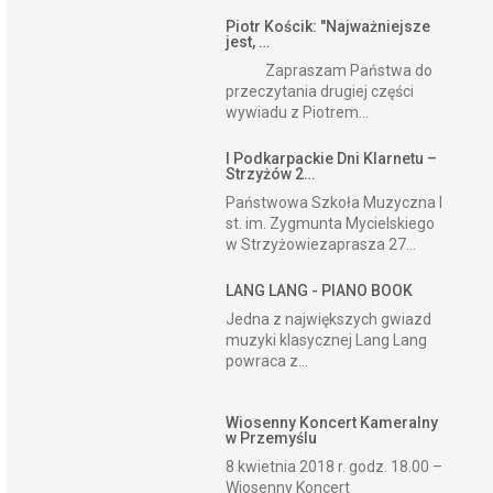
Piotr Kościk: "Najważniejsze
jest, …
Zapraszam Państwa do
przeczytania drugiej części
wywiadu z Piotrem...
I Podkarpackie Dni Klarnetu –
Strzyżów 2…
Państwowa Szkoła Muzyczna I
st. im. Zygmunta Mycielskiego
w Strzyżowiezaprasza 27...
LANG LANG - PIANO BOOK
Jedna z największych gwiazd
muzyki klasycznej Lang Lang
powraca z...
Wiosenny Koncert Kameralny
w Przemyślu
8 kwietnia 2018 r. godz. 18.00 –
Wiosenny Koncert