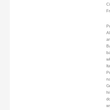
C
Fr
P
Al
ar
B
ba
w
It
Pó
na
Gr
hi
d
w