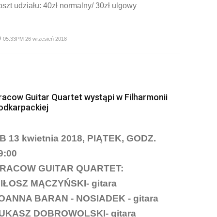
szt udziału: 40zł normalny/ 30zł ulgowy
me
05:33PM 26 wrzesień 2018
racow Guitar Quartet wystąpi w Filharmonii
odkarpackiej
B 13 kwietnia 2018, PIĄTEK, GODZ.
9:00
RACOW GUITAR QUARTET:
IŁOSZ MĄCZYŃSKI- gitara
OANNA BARAN - NOSIADEK - gitara
UKASZ DOBROWOLSKI- gitara