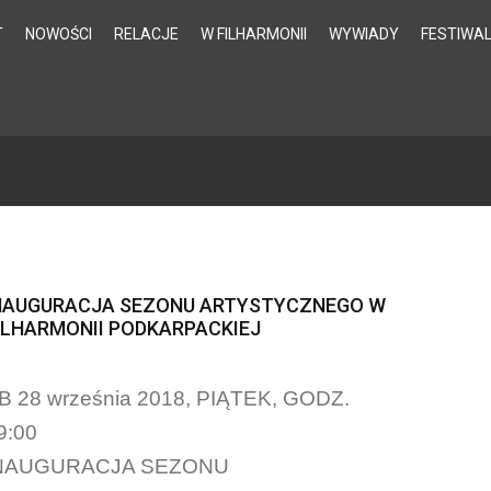
T
NOWOŚCI
RELACJE
W FILHARMONII
WYWIADY
FESTIWA
NAUGURACJA SEZONU ARTYSTYCZNEGO W
ILHARMONII PODKARPACKIEJ
B 28 września 2018, PIĄTEK, GODZ.
9:00
NAUGURACJA SEZONU