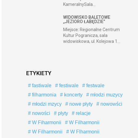
KameralnySala...
WIDOWISKO BALETOWE
„JEZIORO ŁABĘDZIE”
Miejsce: Regionalne Centrum
Kultur Pogranicza, sala
widowiskowa, ul. Kolejowa 1...
ETYKIETY
fastiwale
festiwale
festwale
filharmonia
koncerty
młodzi muzycy
młodzi mzycy
nowe płyty
nowowści
nowości
płyty
relacje
W Fiharmonii
W Filharmonii
W Filharmonii
W Flharmonii