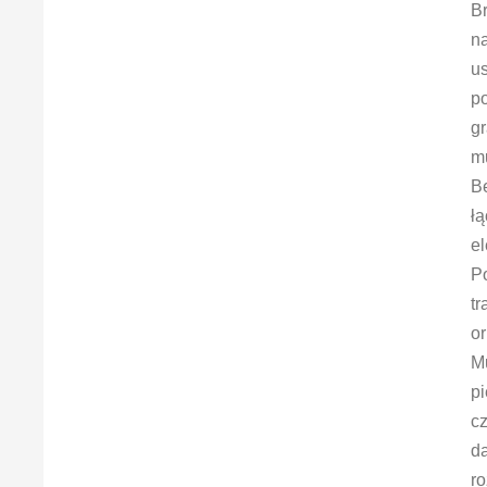
B
na
u
po
g
mu
Be
łą
e
Po
tr
o
Mu
pi
c
d
ro