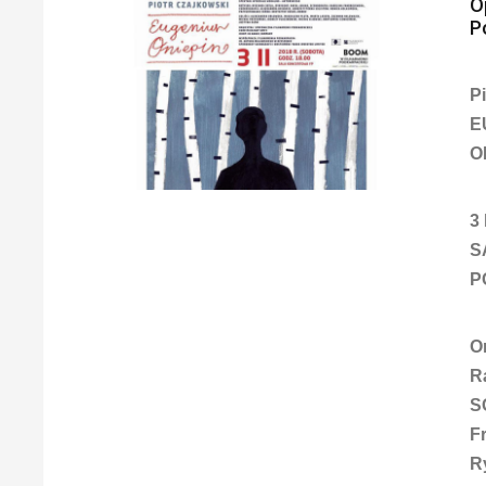
O
P
P
E
O
3
S
P
O
R
S
F
R