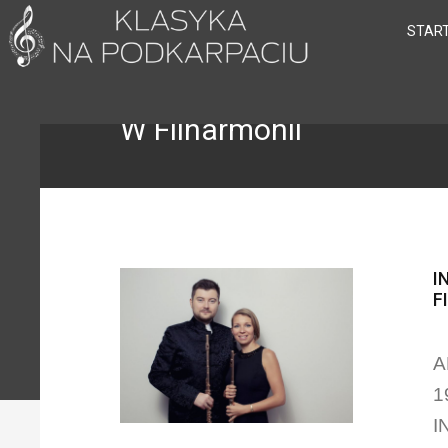
STAR
W Filharmonii
I
F
A
1
I