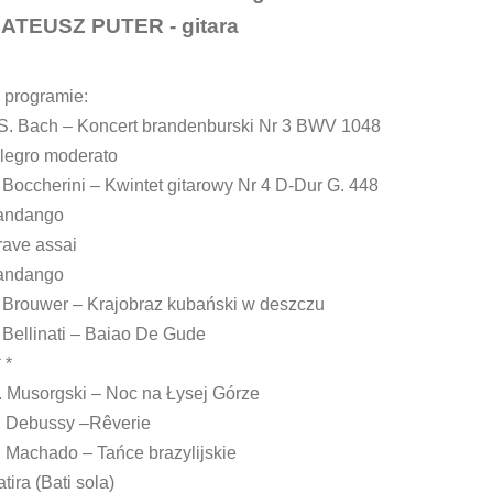
ATEUSZ PUTER - gitara
 programie:
.S. Bach – Koncert brandenburski Nr 3 BWV 1048
llegro moderato
 Boccherini – Kwintet gitarowy Nr 4 D-Dur G. 448
andango
rave assai
andango
. Brouwer – Krajobraz kubański w deszczu
 Bellinati – Baiao De Gude
* *
. Musorgski – Noc na Łysej Górze
. Debussy –Rêverie
 Machado – Tańce brazylijskie
tira (Bati sola)