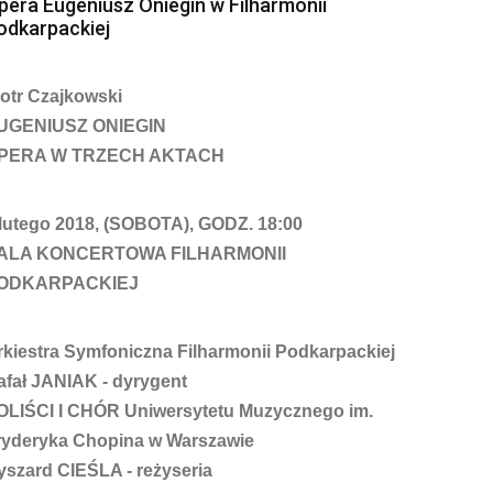
pera Eugeniusz Oniegin w Filharmonii
odkarpackiej
iotr Czajkowski
UGENIUSZ ONIEGIN
PERA W TRZECH AKTACH
 lutego 2018, (SOBOTA), GODZ. 18:00
ALA KONCERTOWA FILHARMONII
ODKARPACKIEJ
rkiestra Symfoniczna Filharmonii Podkarpackiej
afał JANIAK - dyrygent
OLIŚCI I CHÓR Uniwersytetu Muzycznego im.
ryderyka Chopina w Warszawie
yszard CIEŚLA - reżyseria