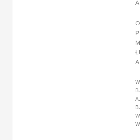
A
O
P
M
Ł
A
W
B.
A.
B.
W.
W.