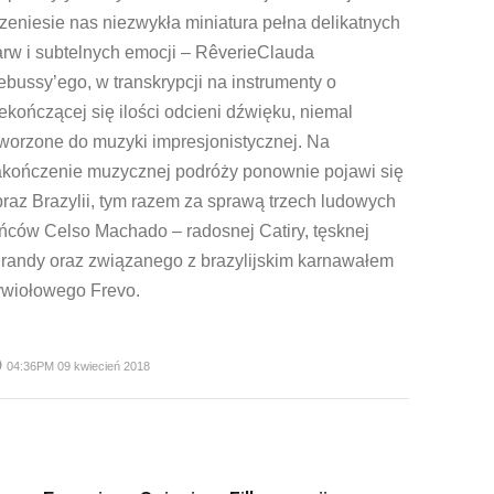
zeniesie nas niezwykła miniatura pełna delikatnych
rw i subtelnych emocji – RêverieClauda
bussy’ego, w transkrypcji na instrumenty o
ekończącej się ilości odcieni dźwięku, niemal
worzone do muzyki impresjonistycznej. Na
akończenie muzycznej podróży ponownie pojawi się
raz Brazylii, tym razem za sprawą trzech ludowych
ńców Celso Machado – radosnej Catiry, tęsknej
irandy oraz związanego z brazylijskim karnawałem
ywiołowego Frevo.
me
04:36PM 09 kwiecień 2018