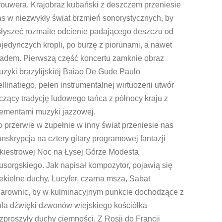
rouwera. Krajobraz kubański z deszczem przeniesie
s w niezwykły świat brzmień sonorystycznych, by
słyszeć rozmaite odcienie padającego deszczu od
jedynczych kropli, po burzę z piorunami, a nawet
radem. Pierwszą część koncertu zamknie obraz
zyki brazylijskiej Baiao De Gude Paulo
llinatiego, pełen instrumentalnej wirtuozerii utwór
czący tradycję ludowego tańca z północy kraju z
lementami muzyki jazzowej.
 przerwie w zupełnie w inny świat przeniesie nas
anskrypcja na cztery gitary programowej fantazji
rkiestrowej Noc na Łysej Górze Modesta
sorgskiego. Jak napisał kompozytor, pojawią się
ekielne duchy, Lucyfer, czarna msza, Sabat
zarownic, by w kulminacyjnym punkcie dochodzące z
ala dźwięki dzwonów wiejskiego kościółka
zproszyły duchy ciemności. Z Rosji do Francji