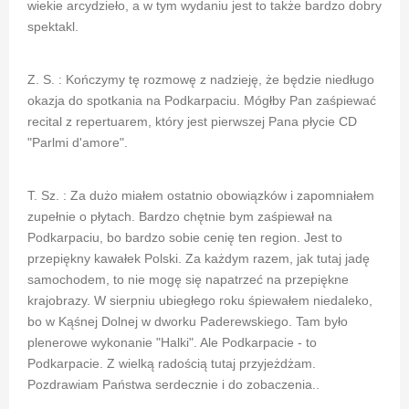
wiekie arcydzieło, a w tym wydaniu jest to także bardzo dobry
spektakl.
Z. S. : Kończymy tę rozmowę z nadzieję, że będzie niedługo
okazja do spotkania na Podkarpaciu. Mógłby Pan zaśpiewać
recital z repertuarem, który jest pierwszej Pana płycie CD
"Parlmi d'amore".
T. Sz. : Za dużo miałem ostatnio obowiązków i zapomniałem
zupełnie o płytach. Bardzo chętnie bym zaśpiewał na
Podkarpaciu, bo bardzo sobie cenię ten region. Jest to
przepiękny kawałek Polski. Za każdym razem, jak tutaj jadę
samochodem, to nie mogę się napatrzeć na przepiękne
krajobrazy. W sierpniu ubiegłego roku śpiewałem niedaleko,
bo w Kąśnej Dolnej w dworku Paderewskiego. Tam było
plenerowe wykonanie "Halki". Ale Podkarpacie - to
Podkarpacie. Z wielką radością tutaj przyjeżdżam.
Pozdrawiam Państwa serdecznie i do zobaczenia..