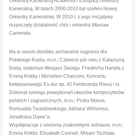
Orkiestrą Kameralną Academia i Elbląską Orkiestrą
Kameralną. W latach 2000-2010 był szefem Nowej
Orkiestry Kameralnej. W 2010 r. z jego inicjatywy
rozpoczęły działalność chór i orkiestra Warsaw
Camerata.
Ma w swoim dorobku archiwalne nagrania dla
Polskiego Radia, m.in.: Czterech pór roku z Katarzyną
Dudą, oratorium Mesjasz Georga. Friedricha Handla z
Emmą Kirkby i Michelem Chancem, Koncertu
fortepianowego Es-dur op. 42 Ferdinanda Riesa i in.
Dokonał szeregu prawykonań utworów kompozytorów
polskich i zagranicznych, m.in.: Piotra Mossa,
Romualda Twardowskiego, Adriana Williamsa,
Jonathana Dawe’a.
Współpracuje z wieloma znakomitymi solistami, m.in.:
Emmą Kirkby, Elisabeth Connell, Mirjam Tschopp,