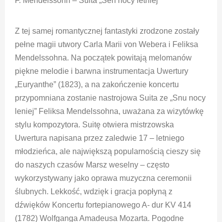
F. Mendelssohn – Suita „Sen nocy letniej”
Z tej samej romantycznej fantastyki zrodzone zostały
pełne magii utwory Carla Marii von Webera i Feliksa
Mendelssohna. Na początek powitają melomanów
piękne melodie i barwna instrumentacja Uwertury
„Euryanthe” (1823), a na zakończenie koncertu
przypomniana zostanie nastrojowa Suita ze „Snu nocy
leniej” Feliksa Mendelssohna, uważana za wizytówkę
stylu kompozytora. Suitę otwiera mistrzowska
Uwertura napisana przez zaledwie 17 – letniego
młodzieńca, ale największą popularnością cieszy się
do naszych czasów Marsz weselny – często
wykorzystywany jako oprawa muzyczna ceremonii
ślubnych. Lekkość, wdzięk i gracja popłyną z
dźwięków Koncertu fortepianowego A- dur KV 414
(1782) Wolfganga Amadeusa Mozarta. Pogodne