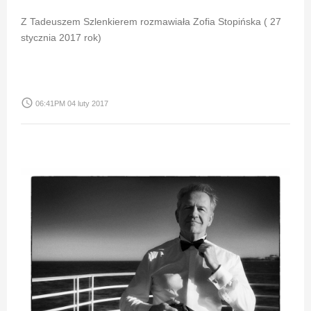
Z Tadeuszem Szlenkierem rozmawiała Zofia Stopińska ( 27
stycznia 2017 rok)
access_time
06:41PM 04 luty 2017