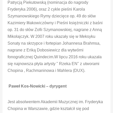
Patrycją Piekutowską (nominacja do nagrody
Fryderyka 2006), oraz 2 cykle pieśni Karola
Szymanowskiego Rymy dziecięce op. 49 do słów
Kazimiery Iłłakowiczówny i Pieśni księżniczki z baśni
op. 31 do słów Zofii Szymanowskiej, nagrane z Anną
Mikołajczyk. W 2007 roku ukazały się w Meksyku
Sonaty na skrzypce i fortepian Johannesa Brahmsa,
nagrane z Eriką Dobosiewicz dla wytwórni
fonograficznej Quindecim.W lipcu 2016 roku ukazała
się najnowsza płyta artysty " Rzeka EN" z utworami
Chopina , Rachmaninowa i Mahlera (DUX).
Paweł Kos-Nowicki – dyrygent
Jest absolwentem Akademii Muzycznej im. Fryderyka
Chopina w Warszawie, gdzie kształcił się pod