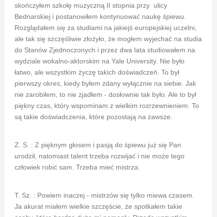
skończyłem szkołę muzyczną II stopnia przy ulicy
Bednarskiej i postanowiłem kontynuować naukę śpiewu.
Rozglądałem się za studiami na jakiejś europejskiej uczelni,
ale tak się szczęśliwie złożyło, że mogłem wyjechać na studia
do Stanów Zjednoczonych i przez dwa lata studiowałem na
wydziale wokalno-aktorskim na Yale University. Nie było
łatwo, ale wszystkim życzę takich doświadczeń. To był
pierwszy okres, kiedy byłem zdany wyłącznie na siebie. Jak
nie zarobiłem, to nie zjadłem - dosłownie tak było. Ale to był
piękny czas, który wspominam z wielkim rozrzewnieniem. To
są takie doświadczenia, które pozostają na zawsze.
Z. S. : Z pięknym głosem i pasją do śpiewu już się Pan
urodził, natomiast talent trzeba rozwijać i nie może tego
człowiek robić sam. Trzeba mieć mistrza.
T. Sz. : Powiem inaczej - mistrzów się tylko miewa czasem.
Ja akurat miałem wielkie szczęście, że spotkałem takie