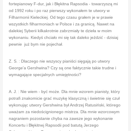
fortepianowy F-dur, jak i Błękitna Rapsodia - towarzyszą mi
od 1992 roku i po raz pierwszy wykonałem te utwory w
Filharmonii Kieleckiej. Od tego czasu grałem je w prawie
wszystkich filharmoniach w Polsce i za granicą. Nawet na
dalekiej Syberii kilkakrotnie zabrzmiały te dzieła w moim
wykonaniu. Kiedyś chciało mi się tak daleko jeździć - dzisiaj
pewnie już bym nie pojechał.
Z. S. : Dlaczego nie wszyscy pianiści sięgają po utwory
George'a Gershwina? Czy są one faktycznie takie trudne i
wymagające specjalnych umiejętności?
A. J. : Nie wiem - być może. Dla mnie wzorem pianisty, który
potrafi znakomicie grać muzykę klasyczną i świetnie się czuł
wykonując utwory Gershwina był Andrzej Ratusiński, którego
uważam za niedoścignionego mistrza. Dla mnie wzorcowym
nagraniem pozostanie chyba na zawsze jego wykonanie
Koncertu i Błękitnej Rapsodii pod batutą Jerzego