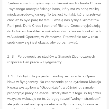
Zjednoczonych uczyłem się pod kierunkiem Richarda Crossa
- wybitnego amerykańskiego basa, który ma za sobą wielką
międzynarodową karierę. To też jest kontakt, który przetrwał,
chociaż to było parę lat temu i dzielą nas tysiące kilometrów.
Pani prof. Doris Cross i pan prof Richard Cross przyjeżdżają
do Polski w charakterze wykładowców na kursach wokalnych
w Akademii Operowej w Warszawie. Przeważnie raz w roku
spotykamy się i jest okazja, aby porozmawiać.
Z. S. : Po powrocie ze studiów w Stanach Zjednoczonych
rozpoczął Pan pracę w Bydgoszczy.
T. Sz. Tak było. Ja już jestem siódmy sezon solistą Opery
Nova w Bydgoszczy. Na zaproszenie pana dyrektora Macieja
Figasa wystąpiłem w "Giocondzie" , a później otrzymałem
propozycję pracy na etacie i skorzystałem z tego. W tej chwili
wszystko wskazuje na to, że będę raczej "wolnym strzelcem",
ale jeśli nawet nie będę na etacie w Bydgoszczy, to zawsze