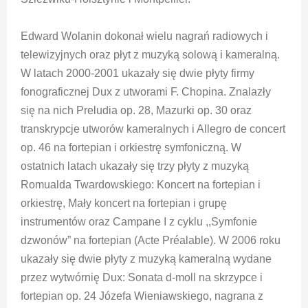
Edward Wolanin dokonał wielu nagrań radiowych i
telewizyjnych oraz płyt z muzyką solową i kameralną.
W latach 2000-2001 ukazały się dwie płyty firmy
fonograficznej Dux z utworami F. Chopina. Znalazły
się na nich Preludia op. 28, Mazurki op. 30 oraz
transkrypcje utworów kameralnych i Allegro de concert
op. 46 na fortepian i orkiestrę symfoniczną. W
ostatnich latach ukazały się trzy płyty z muzyką
Romualda Twardowskiego: Koncert na fortepian i
orkiestrę, Mały koncert na fortepian i grupę
instrumentów oraz Campane I z cyklu ,,Symfonie
dzwonów” na fortepian (Acte Préalable). W 2006 roku
ukazały się dwie płyty z muzyką kameralną wydane
przez wytwórnię Dux: Sonata d-moll na skrzypce i
fortepian op. 24 Józefa Wieniawskiego, nagrana z