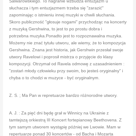
Salwarowskiego. To nagranie wzbudza entuzjazm u
słuchacza i tym entuzjazmem trzeba się "zarazić"
zapominając o istnieniu innej muzyki w chwili słuchania.
Skoro publiczność "głosuje nogami" przychodząc na koncerty
z muzyką Gershwina, to jest to po prostu dobra i
potrzebna muzyka.Ponadto jest to rozpoznawalna muzyka.
Możemy nie znać tytułu utworu, ale wiemy, że to kompozycja
Gershwina. Znana jest historia, jak Gershwin przesłał swoje
utwory Ravelowi i poprosił mistrza o przyjęcie do klasy
kompozycji. Otrzymał od Ravela odmowę z uzasadnieniem :
"zostań młody człowieku przy swoim, bo jesteś oryginalny" i
chyba o to chodzi w muzyce - być oryginalnym.
Z. S. ; Ma Pan w repretuarze bardzo różnorodne utwory.
A. J. : Za pięć dni będę grał w Winnicy na Ukrainie z
tamtejszą orkiestrą III Koncert fortepianowy Beethovena. Z
tym samym utworem wystąpię później we Lwowie. Mam w
repertuarze ponad 30 koncertów - od Bacha i Mozarta