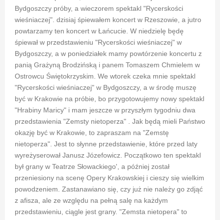
Bydgoszczy próby, a wieczorem spektakl "Rycerskości
wieśniaczej". dzisiaj śpiewałem koncert w Rzeszowie, a jutro
powtarzamy ten koncert w Łańcucie. W niedzielę będę
śpiewał w przedstawieniu "Rycerskości wieśniaczej" w
Bydgoszczy, a w poniedziałek mamy powtórzenie koncertu z
panią Grażyną Brodzińską i panem Tomaszem Chmielem w
Ostrowcu Świętokrzyskim. We wtorek czeka mnie spektakl
"Rycerskości wieśniaczej" w Bydgoszczy, a w środę muszę
być w Krakowie na próbie, bo przygotowujemy nowy spektakl
"Hrabiny Maricy" i mam jeszcze w przyszłym tygodniu dwa
przedstawienia "Zemsty nietoperza" . Jak będą mieli Państwo
okazję być w Krakowie, to zapraszam na "Zemstę
nietoperza". Jest to słynne przedstawienie, które przed laty
wyreżyserował Janusz Józefowicz. Początkowo ten spektakl
był grany w Teatrze Słowackiego', a później został
przeniesiony na scenę Opery Krakowskiej i cieszy się wielkim
powodzeniem. Zastanawiano się, czy już nie należy go zdjąć
z afisza, ale ze względu na pełną salę na każdym
przedstawieniu, ciągle jest grany. "Zemsta nietopera" to