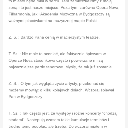
to miasto będe miał w sercu. Tam zamieszkaliśmy z moją
żoną i to jest nasze miejsce. Poza tym zarówno Opera Nova,
Filharmonia, jak i Akademia Muzyczna w Bydgoszczy są
ważnymi placówkami na muzycznej mapie Polski.
Z. S. : Bardzo Pana cenią w macierzystym teatrze.
T. Sz. : Nie mnie to oceniać, ale faktycznie śpiewam w
Operze Nova stosunkowo często i powierzane mi są
najważniejsze partie tenorowe. Myślę, że tak już zostanie.
Z. S. : O tym jak wygląda życie artysty, przekonać się
możemy mówiąc o kilku kolejnych dniach. Wczoraj śpiewał
Pan w Bydgoszczy.
T. Sz. : Tak często jest, że występy i różne koncerty "chodzą
stadami". Następują czasem takie kumulacje terminów i
trudno temu podołać, ale trzeba. Do wczoraj miałem w