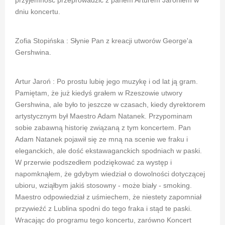
przyjemność przeprowadzić z panem Arturem Jaroniem w
dniu koncertu.
Zofia Stopińska : Słynie Pan z kreacji utworów George'a
Gershwina.
Artur Jaroń : Po prostu lubię jego muzykę i od lat ją gram.
Pamiętam, że już kiedyś grałem w Rzeszowie utwory
Gershwina, ale było to jeszcze w czasach, kiedy dyrektorem
artystycznym był Maestro Adam Natanek. Przypominam
sobie zabawną historię związaną z tym koncertem. Pan
Adam Natanek pojawił się ze mną na scenie we fraku i
eleganckich, ale dość ekstawaganckich spodniach w paski.
W przerwie podszedłem podziękować za występ i
napomknąłem, że gdybym wiedział o dowolności dotyczącej
ubioru, wziąłbym jakiś stosowny - może biały - smoking.
Maestro odpowiedział z uśmiechem, że niestety zapomniał
przywieźć z Lublina spodni do tego fraka i stąd te paski.
Wracając do programu tego koncertu, zarówno Koncert