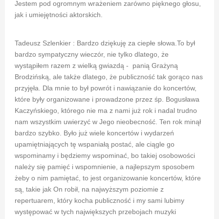
Jestem pod ogromnym wrażeniem zarówno pięknego głosu,
jak i umiejętności aktorskich.
Tadeusz Szlenkier : Bardzo dziękuję za ciepłe słowa.To był
bardzo sympatyczny wieczór, nie tylko dlatego, że
wystąpiłem razem z wielką gwiazdą - panią Grażyną
Brodzińską, ale także dlatego, że publiczność tak gorąco nas
przyjęła. Dla mnie to był powrót i nawiązanie do koncertów,
które były organizowane i prowadzone przez śp. Bogusława
Kaczyńskiego, którego nie ma z nami już rok i nadal trudno
nam wszystkim uwierzyć w Jego nieobecność. Ten rok minął
bardzo szybko. Było już wiele koncertów i wydarzeń
upamiętniających tę wspaniałą postać, ale ciągle go
wspominamy i będziemy wspominać, bo takiej osobowości
należy się pamięć i wspomnienie, a najlepszym sposobem
żeby o nim pamiętać, to jest organizowanie koncertów, które
są, takie jak On robił, na najwyższym poziomie z
repertuarem, który kocha publiczność i my sami lubimy
występować w tych największych przebojach muzyki