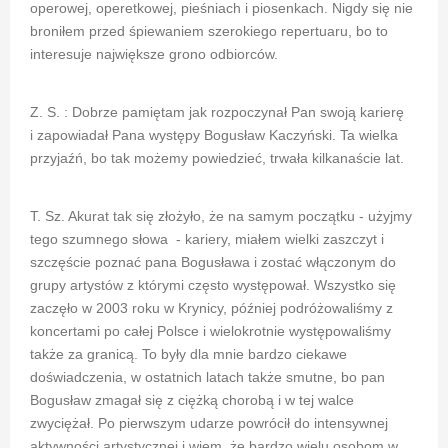
operowej, operetkowej, pieśniach i piosenkach. Nigdy się nie
broniłem przed śpiewaniem szerokiego repertuaru, bo to
interesuje największe grono odbiorców.
Z. S. : Dobrze pamiętam jak rozpoczynał Pan swoją karierę
i zapowiadał Pana występy Bogusław Kaczyński. Ta wielka
przyjaźń, bo tak możemy powiedzieć, trwała kilkanaście lat.
T. Sz. Akurat tak się złożyło, że na samym początku - użyjmy
tego szumnego słowa - kariery, miałem wielki zaszczyt i
szczęście poznać pana Bogusława i zostać włączonym do
grupy artystów z którymi często występował. Wszystko się
zaczęło w 2003 roku w Krynicy, później podróżowaliśmy z
koncertami po całej Polsce i wielokrotnie występowaliśmy
także za granicą. To były dla mnie bardzo ciekawe
doświadczenia, w ostatnich latach także smutne, bo pan
Bogusław zmagał się z ciężką chorobą i w tej walce
zwyciężał. Po pierwszym udarze powrócił do intensywnej
aktywności artystycznej i wiem, że bardzo wielu osobom w