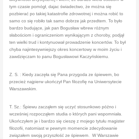
tym czasie pomógł, dajac świadectwo, że można się
pozbierać po takiej katastrofie zdrowotnej i można robić to
samo co się robiło tak samo dobrze jak przedtem. To było
bardzo budujące, jak pan Bogusław wbrew różnym
słabościom i ograniczeniom wynikającym z choroby, podjął
ten wielki trud i kontynuował prowadzenie koncertów. To był
chyba najintesywniejszy okres koncertowy w moim życiu i
zawdzięczam to panu Bogusławowi Kaczyńskiemu.
Z. S. : Kiedy zaczęła się Pana przygoda ze śpiewem, bo
przecież najpierw ukończył Pan filozofię na Uniwersytecie
Warszawskim.
T. Sz.: Śpiewu zacząłem się uczyć stosunkowo późno i
wcześniej rozpocząłem studia o których pani wspomniała.
Ukończyłem je i bardzo się cieszę z mojego tytułu magister
filozofii, natomiast w pewnym momencie zdecydowanie
związałem swoją przyszłość ze śpiewem. W Warszawie