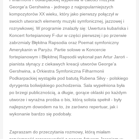
George'a Gershwina - jednego z najpopularniejszych
kompozytorów XX wieku, który jako pierwszy połączył w
swoich utworach elementy muzyki symfonicznej, jazzowej i
rozrywkowej. W programie znalazły się: Uwertura kubańska i
Koncert fortepianowy F-dur w części pierwszej i po przerwie
zabrzmialy Błękitna Rapsodia oraz Poemat symfoniczny
Amerykanin w Paryżu. Partie solowe w Koncercie
fortepianowym i Błękitnej Rapsodii wykonał pan Artur Jaroń -
pianista słynący z ciekawych kreacji utworów George'a
Gershwina, a Orkiestra Symfoniczna Filharmonii
Podkarpackiej wystąpiła pod batutą Rubena Silvy - polskiego
dyrygenta boliwijskiego pochodzenia. Sala wypełniona była
po brzegi publicznością, a długie, gorące oklaski po każdym
utworze i wyraźna prośba o bis, którą solista spełnił - były
najlepszym dowodem na to, że zarówno repertuar, jak i
wykonanie bardzo się podobały.
Zapraszam do przeczytania rozmowy, którą miałam