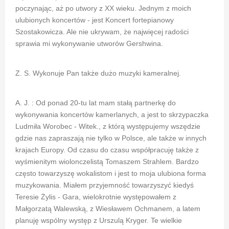
poczynając, aż po utwory z XX wieku. Jednym z moich
ulubionych koncertów - jest Koncert fortepianowy
Szostakowicza. Ale nie ukrywam, że najwięcej radości
sprawia mi wykonywanie utworów Gershwina.
Z. S. Wykonuje Pan także dużo muzyki kameralnej.
A. J. : Od ponad 20-tu lat mam stałą partnerkę do
wykonywania koncertów kamerlanych, a jest to skrzypaczka
Ludmiła Worobec - Witek., z którą występujemy wszędzie
gdzie nas zapraszają nie tylko w Polsce, ale także w innych
krajach Europy. Od czasu do czasu współpracuję także z
wyśmienitym wiolonczelistą Tomaszem Strahlem. Bardzo
często towarzyszę wokalistom i jest to moja ulubiona forma
muzykowania. Miałem przyjemność towarzyszyć kiedyś
Teresie Żylis - Gara, wielokrotnie występowałem z
Małgorzatą Walewską, z Wiesławem Ochmanem, a latem
planuję wspólny występ z Urszulą Kryger. Te wielkie