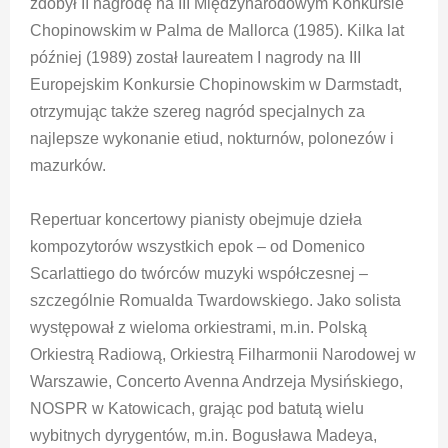
zdobył II nagrodę na III Międzynarodowym Konkursie
Chopinowskim w Palma de Mallorca (1985). Kilka lat
później (1989) został laureatem I nagrody na III
Europejskim Konkursie Chopinowskim w Darmstadt,
otrzymując także szereg nagród specjalnych za
najlepsze wykonanie etiud, nokturnów, polonezów i
mazurków.
Repertuar koncertowy pianisty obejmuje dzieła
kompozytorów wszystkich epok – od Domenico
Scarlattiego do twórców muzyki współczesnej –
szczególnie Romualda Twardowskiego. Jako solista
występował z wieloma orkiestrami, m.in. Polską
Orkiestrą Radiową, Orkiestrą Filharmonii Narodowej w
Warszawie, Concerto Avenna Andrzeja Mysińskiego,
NOSPR w Katowicach, grając pod batutą wielu
wybitnych dyrygentów, m.in. Bogusława Madeya,