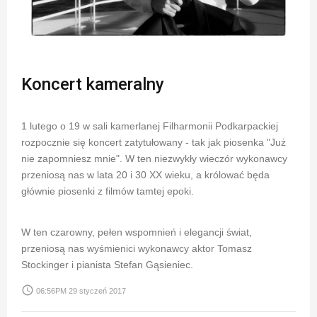
Koncert kameralny
1 lutego o 19 w sali kamerlanej Filharmonii Podkarpackiej
rozpocznie się koncert zatytułowany - tak jak piosenka "Już
nie zapomniesz mnie". W ten niezwykły wieczór wykonawcy
przeniosą nas w lata 20 i 30 XX wieku, a królować będa
głównie piosenki z filmów tamtej epoki.
W ten czarowny, pełen wspomnień i elegancji świat,
przeniosą nas wyśmienici wykonawcy aktor Tomasz
Stockinger i pianista Stefan Gąsieniec.
access_time
06:56PM 29 styczeń 2017