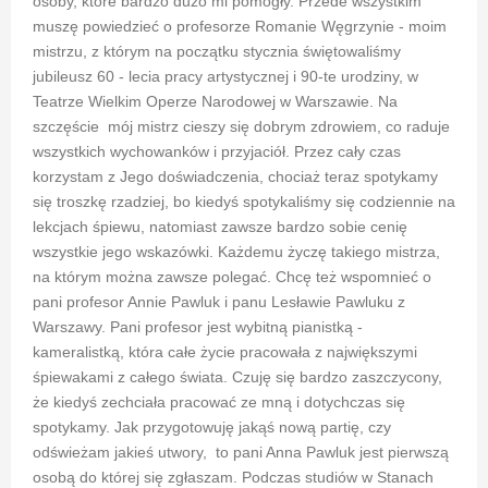
osoby, które bardzo dużo mi pomogły. Przede wszystkim
muszę powiedzieć o profesorze Romanie Węgrzynie - moim
mistrzu, z którym na początku stycznia świętowaliśmy
jubileusz 60 - lecia pracy artystycznej i 90-te urodziny, w
Teatrze Wielkim Operze Narodowej w Warszawie. Na
szczęście mój mistrz cieszy się dobrym zdrowiem, co raduje
wszystkich wychowanków i przyjaciół. Przez cały czas
korzystam z Jego doświadczenia, chociaż teraz spotykamy
się troszkę rzadziej, bo kiedyś spotykaliśmy się codziennie na
lekcjach śpiewu, natomiast zawsze bardzo sobie cenię
wszystkie jego wskazówki. Każdemu życzę takiego mistrza,
na którym można zawsze polegać. Chcę też wspomnieć o
pani profesor Annie Pawluk i panu Lesławie Pawluku z
Warszawy. Pani profesor jest wybitną pianistką -
kameralistką, która całe życie pracowała z największymi
śpiewakami z całego świata. Czuję się bardzo zaszczycony,
że kiedyś zechciała pracować ze mną i dotychczas się
spotykamy. Jak przygotowuję jakąś nową partię, czy
odświeżam jakieś utwory, to pani Anna Pawluk jest pierwszą
osobą do której się zgłaszam. Podczas studiów w Stanach