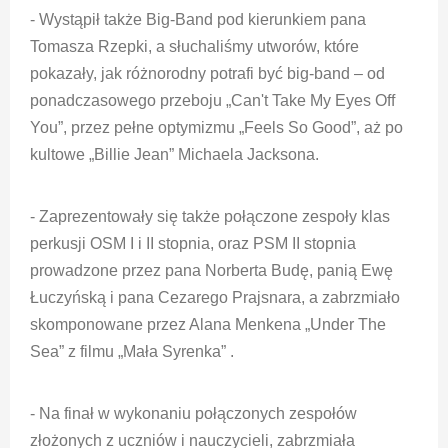
- Wystąpił także Big-Band pod kierunkiem pana
Tomasza Rzepki, a słuchaliśmy utworów, które
pokazały, jak różnorodny potrafi być big-band – od
ponadczasowego przeboju „Can't Take My Eyes Off
You”, przez pełne optymizmu „Feels So Good”, aż po
kultowe „Billie Jean” Michaela Jacksona.
- Zaprezentowały się także połączone zespoły klas
perkusji OSM I i II stopnia, oraz PSM II stopnia
prowadzone przez pana Norberta Budę, panią Ewę
Łuczyńską i pana Cezarego Prajsnara, a zabrzmiało
skomponowane przez Alana Menkena „Under The
Sea” z filmu „Mała Syrenka” .
- Na finał w wykonaniu połączonych zespołów
złożonych z uczniów i nauczycieli, zabrzmiała