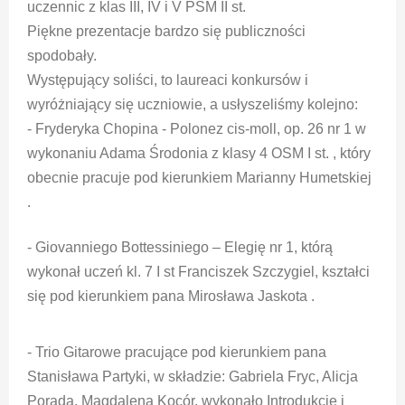
uczennic z klas III, IV i V PSM II st.
Piękne prezentacje bardzo się publiczności
spodobały.
Występujący soliści, to laureaci konkursów i
wyróżniający się uczniowie, a usłyszeliśmy kolejno:
- Fryderyka Chopina - Polonez cis-moll, op. 26 nr 1 w
wykonaniu Adama Środonia z klasy 4 OSM I st. , który
obecnie pracuje pod kierunkiem Marianny Humetskiej
.
- Giovanniego Bottessiniego – Elegię nr 1, którą
wykonał uczeń kl. 7 I st Franciszek Szczygiel, kształci
się pod kierunkiem pana Mirosława Jaskota .
- Trio Gitarowe pracujące pod kierunkiem pana
Stanisława Partyki, w składzie: Gabriela Fryc, Alicja
Porada, Magdalena Kocór, wykonało Introdukcję i