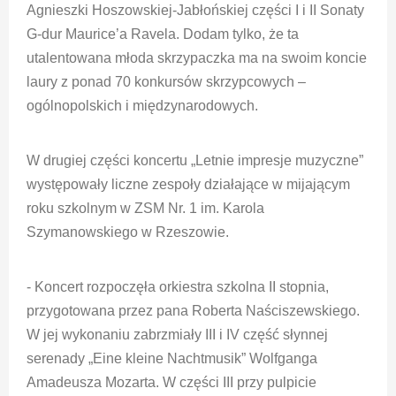
Agnieszki Hoszowskiej-Jabłońskiej części I i II Sonaty
G-dur Maurice’a Ravela. Dodam tylko, że ta
utalentowana młoda skrzypaczka ma na swoim koncie
laury z ponad 70 konkursów skrzypcowych –
ogólnopolskich i międzynarodowych.
W drugiej części koncertu „Letnie impresje muzyczne”
występowały liczne zespoły działające w mijającym
roku szkolnym w ZSM Nr. 1 im. Karola
Szymanowskiego w Rzeszowie.
- Koncert rozpoczęła orkiestra szkolna II stopnia,
przygotowana przez pana Roberta Naściszewskiego.
W jej wykonaniu zabrzmiały III i IV część słynnej
serenady „Eine kleine Nachtmusik” Wolfganga
Amadeusza Mozarta. W części III przy pulpicie