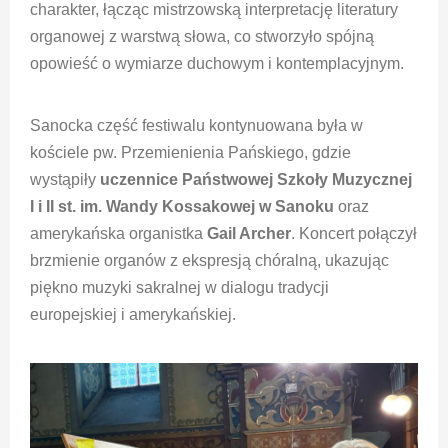
charakter, łącząc mistrzowską interpretację literatury
organowej z warstwą słowa, co stworzyło spójną
opowieść o wymiarze duchowym i kontemplacyjnym.
Sanocka część festiwalu kontynuowana była w
kościele pw. Przemienienia Pańskiego, gdzie
wystąpiły
uczennice Państwowej Szkoły Muzycznej
I i II st. im. Wandy Kossakowej w Sanoku
oraz
amerykańska organistka
Gail Archer
. Koncert połączył
brzmienie organów z ekspresją chóralną, ukazując
piękno muzyki sakralnej w dialogu tradycji
europejskiej i amerykańskiej.