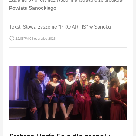
Powiatu Sanockiego
.
Tekst: Stowarzyszenie "PRO ARTIS" w Sanoku
access_time
12:05PM 04 czerwiec 2026