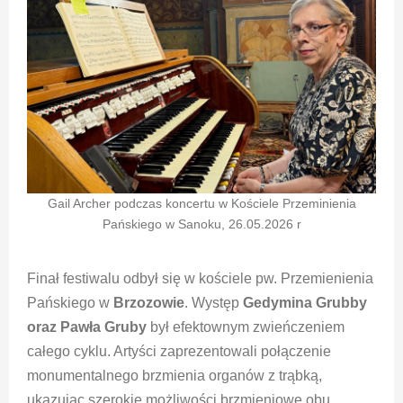
Gail Archer podczas koncertu w Kościele Przeminienia
Pańskiego w Sanoku, 26.05.2026 r
Finał festiwalu odbył się w kościele pw. Przemienienia
Pańskiego w
Brzozowie
. Występ
Gedymina Grubby
oraz Pawła Gruby
był efektownym zwieńczeniem
całego cyklu. Artyści zaprezentowali połączenie
monumentalnego brzmienia organów z trąbką,
ukazując szerokie możliwości brzmieniowe obu