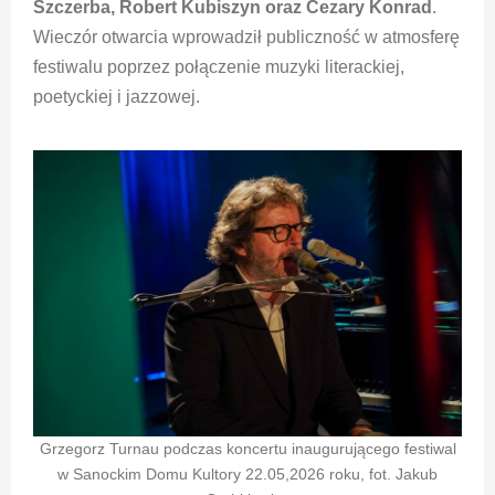
Szczerba, Robert Kubiszyn oraz Cezary Konrad
.
Wieczór otwarcia wprowadził publiczność w atmosferę
festiwalu poprzez połączenie muzyki literackiej,
poetyckiej i jazzowej.
Grzegorz Turnau podczas koncertu inaugurującego festiwal
w Sanockim Domu Kultory 22.05,2026 roku, fot. Jakub