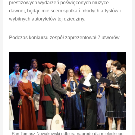
prestiżowych wydarzeń poświęconych muzyce
dawnej, będąc miejscem spotkań młodych artystów i
wybitnych autorytetów tej dziedziny.
Podczas konkursu zespół zaprezentował 7 utworów.
Pan Tomasz Nowakowski odbiera nagrodę dla mieleckiego