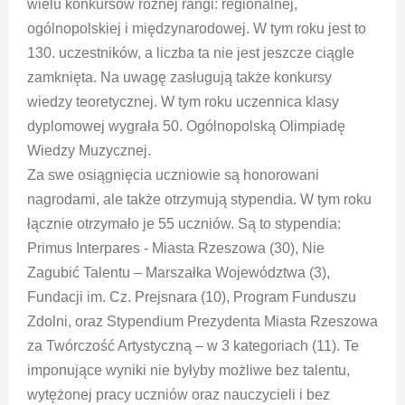
wielu konkursów różnej rangi: regionalnej,
ogólnopolskiej i międzynarodowej. W tym roku jest to
130. uczestników, a liczba ta nie jest jeszcze ciągle
zamknięta. Na uwagę zasługują także konkursy
wiedzy teoretycznej. W tym roku uczennica klasy
dyplomowej wygrała 50. Ogólnopolską Olimpiadę
Wiedzy Muzycznej.
Za swe osiągnięcia uczniowie są honorowani
nagrodami, ale także otrzymują stypendia. W tym roku
łącznie otrzymało je 55 uczniów. Są to stypendia:
Primus Interpares - Miasta Rzeszowa (30), Nie
Zagubić Talentu – Marszałka Województwa (3),
Fundacji im. Cz. Prejsnara (10), Program Funduszu
Zdolni, oraz Stypendium Prezydenta Miasta Rzeszowa
za Twórczość Artystyczną – w 3 kategoriach (11). Te
imponujące wyniki nie byłyby możliwe bez talentu,
wytężonej pracy uczniów oraz nauczycieli i bez