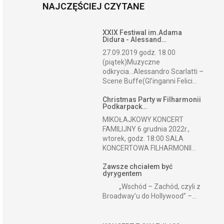
NAJCZĘŚCIEJ CZYTANE
XXIX Festiwal im.Adama
Didura - Alessand…
27.09.2019 godz. 18.00
(piątek)Muzyczne
odkrycia...Alessandro Scarlatti –
Scene Buffe(Gl’inganni Felici...
Christmas Party w Filharmonii
Podkarpack…
MIKOŁAJKOWY KONCERT
FAMILIJNY 6 grudnia 2022r.,
wtorek, godz. 18:00 SALA
KONCERTOWA FILHARMONII...
Zawsze chciałem być
dyrygentem
„Wschód – Zachód, czyli z
Broadway’u do Hollywood” –...