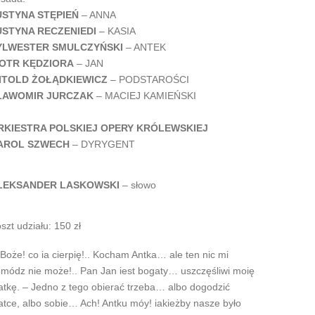
USTYNA STĘPIEŃ
– ANNA
USTYNA RECZENIEDI
– KASIA
YLWESTER SMULCZYŃSKI
– ANTEK
IOTR KĘDZIORA
– JAN
ITOLD ŻOŁĄDKIEWICZ
– PODSTAROŚCI
ŁAWOMIR JURCZAK
– MACIEJ KAMIEŃSKI
RKIESTRA POLSKIEJ OPERY KRÓLEWSKIEJ
AROL SZWECH
– DYRYGENT
LEKSANDER LASKOWSKI
– słowo
szt udziału: 150 zł
Boże! co ia cierpię!.. Kocham Antka… ale ten nic mi
módz nie może!.. Pan Jan iest bogaty… uszczęśliwi moię
tkę. – Jedno z tego obierać trzeba… albo dogodzić
tce, albo sobie… Ach! Antku móy! iakieżby nasze było