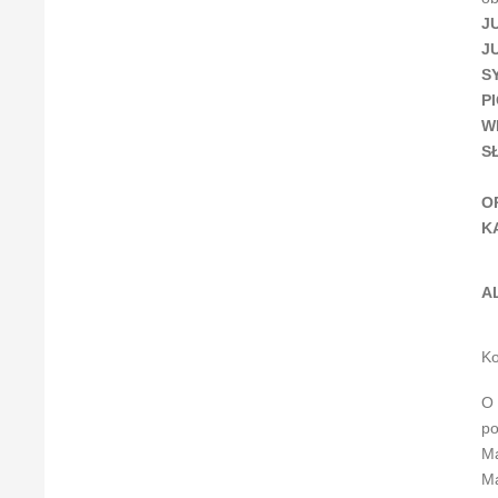
J
J
S
P
W
S
O
K
A
Ko
O 
po
Ma
Ma