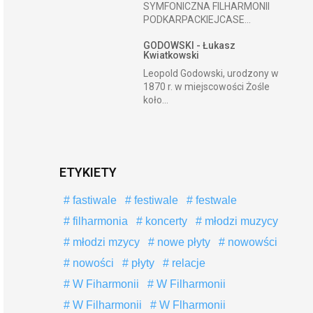
SYMFONICZNA FILHARMONII
PODKARPACKIEJCASE...
GODOWSKI - Łukasz
Kwiatkowski
Leopold Godowski, urodzony w
1870 r. w miejscowości Żośle
koło...
ETYKIETY
fastiwale
festiwale
festwale
filharmonia
koncerty
młodzi muzycy
młodzi mzycy
nowe płyty
nowowści
nowości
płyty
relacje
W Fiharmonii
W Filharmonii
W Filharmonii
W Flharmonii