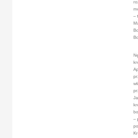
ro
mo
– 
Ma
Bo
Bo
Nę
kr
Ap
pr
wł
pr
Ja
kr
bo
– 
po
Kr