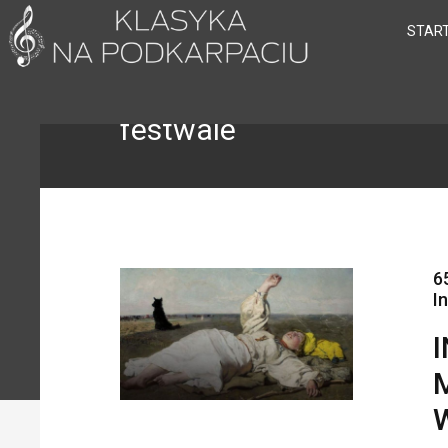
STAR
festwale
6
I