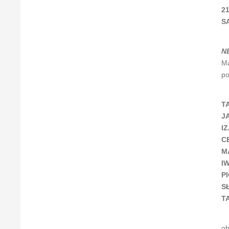
21
S
N
Ma
po
T
J
I
C
M
I
P
S
T
ob