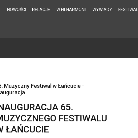
T
NOWOŚCI
RELACJE
W FILHARMONII
WYWIADY
FESTIWA
5. Muzyczny Festiwal w Łańcucie -
nauguracja
INAUGURACJA 65.
MUZYCZNEGO FESTIWALU
W ŁAŃCUCIE