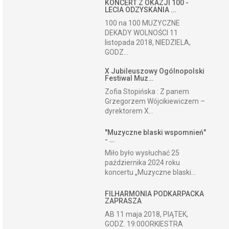
KONCERT Z OKAZJI 100 -
LECIA ODZYSKANIA …
100 na 100 MUZYCZNE
DEKADY WOLNOŚCI 11
listopada 2018, NIEDZIELA,
GODZ...
X Jubileuszowy Ogólnopolski
Festiwal Muz…
Zofia Stopińska : Z panem
Grzegorzem Wójcikiewiczem –
dyrektorem X...
"Muzyczne blaski wspomnień"
- …
Miło było wysłuchać 25
października 2024 roku
koncertu „Muzyczne blaski...
FILHARMONIA PODKARPACKA
ZAPRASZA
AB 11 maja 2018, PIĄTEK,
GODZ. 19:00ORKIESTRA