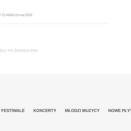
me
11:49AM 19 maj 2026
BUJ TO ŹRÓDŁO RSS
FESTIWALE
KONCERTY
MŁODZI MUZYCY
NOWE PŁY