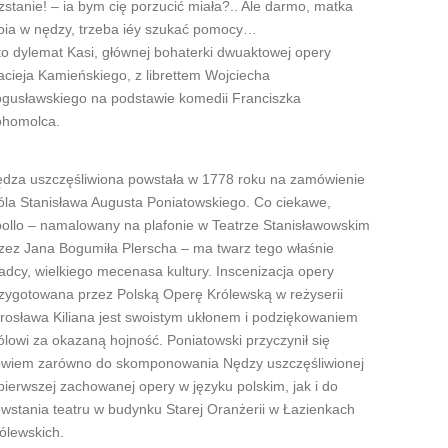
zstanie! – ia bym cię porzucić miała?.. Ale darmo, matka
ia w nędzy, trzeba iéy szukać pomocy…
to dylemat Kasi, głównej bohaterki dwuaktowej opery
cieja Kamieńskiego, z librettem Wojciecha
gusławskiego na podstawie komedii Franciszka
homolca.
dza uszczęśliwiona powstała w 1778 roku na zamówienie
óla Stanisława Augusta Poniatowskiego. Co ciekawe,
ollo – namalowany na plafonie w Teatrze Stanisławowskim
zez Jana Bogumiła Plerscha – ma twarz tego właśnie
adcy, wielkiego mecenasa kultury. Inscenizacja opery
zygotowana przez Polską Operę Królewską w reżyserii
rosława Kiliana jest swoistym ukłonem i podziękowaniem
ólowi za okazaną hojność. Poniatowski przyczynił się
wiem zarówno do skomponowania Nędzy uszczęśliwionej
pierwszej zachowanej opery w języku polskim, jak i do
wstania teatru w budynku Starej Oranżerii w Łazienkach
ólewskich.