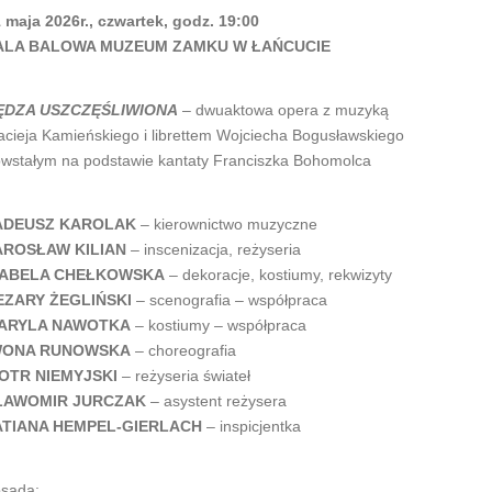
 maja 2026r., czwartek, godz. 19:00
ALA BALOWA MUZEUM ZAMKU W ŁAŃCUCIE
ĘDZA USZCZĘŚLIWIONA
– dwuaktowa opera z muzyką
cieja Kamieńskiego i librettem Wojciecha Bogusławskiego
wstałym na podstawie kantaty Franciszka Bohomolca
ADEUSZ KAROLAK
– kierownictwo muzyczne
AROSŁAW KILIAN
– inscenizacja, reżyseria
ZABELA CHEŁKOWSKA
– dekoracje, kostiumy, rekwizyty
EZARY ŻEGLIŃSKI
– scenografia – współpraca
ARYLA NAWOTKA
– kostiumy – współpraca
WONA RUNOWSKA
– choreografia
IOTR NIEMYJSKI
– reżyseria świateł
ŁAWOMIR JURCZAK
– asystent reżysera
ATIANA HEMPEL-GIERLACH
– inspicjentka
sada: