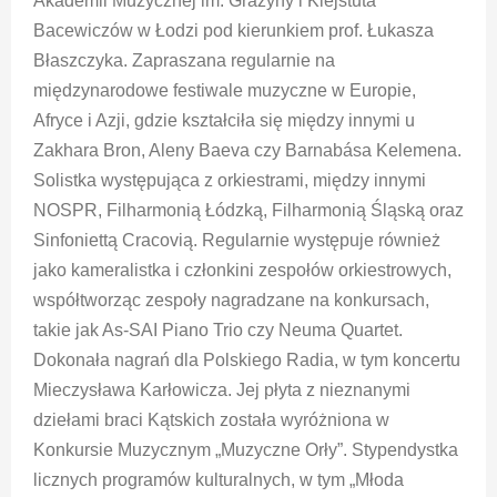
Akademii Muzycznej im. Grażyny i Kiejstuta
Bacewiczów w Łodzi pod kierunkiem prof. Łukasza
Błaszczyka. Zapraszana regularnie na
międzynarodowe festiwale muzyczne w Europie,
Afryce i Azji, gdzie kształciła się między innymi u
Zakhara Bron, Aleny Baeva czy Barnabása Kelemena.
Solistka występująca z orkiestrami, między innymi
NOSPR, Filharmonią Łódzką, Filharmonią Śląską oraz
Sinfoniettą Cracovią. Regularnie występuje również
jako kameralistka i członkini zespołów orkiestrowych,
współtworząc zespoły nagradzane na konkursach,
takie jak As-SAI Piano Trio czy Neuma Quartet.
Dokonała nagrań dla Polskiego Radia, w tym koncertu
Mieczysława Karłowicza. Jej płyta z nieznanymi
dziełami braci Kątskich została wyróżniona w
Konkursie Muzycznym „Muzyczne Orły”. Stypendystka
licznych programów kulturalnych, w tym „Młoda