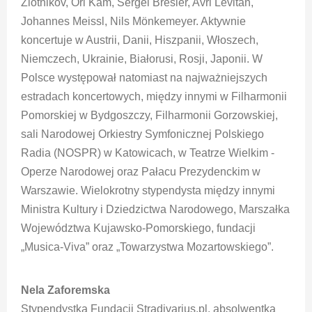
Zlotnikov, Ori Kam, Sergei Bresler, Avri Levitan,
Johannes Meissl, Nils Mönkemeyer. Aktywnie
koncertuje w Austrii, Danii, Hiszpanii, Włoszech,
Niemczech, Ukrainie, Białorusi, Rosji, Japonii. W
Polsce występował natomiast na najważniejszych
estradach koncertowych, między innymi w Filharmonii
Pomorskiej w Bydgoszczy, Filharmonii Gorzowskiej,
sali Narodowej Orkiestry Symfonicznej Polskiego
Radia (NOSPR) w Katowicach, w Teatrze Wielkim -
Operze Narodowej oraz Pałacu Prezydenckim w
Warszawie. Wielokrotny stypendysta między innymi
Ministra Kultury i Dziedzictwa Narodowego, Marszałka
Województwa Kujawsko-Pomorskiego, fundacji
„Musica-Viva” oraz „Towarzystwa Mozartowskiego”.
Nela Zaforemska
Stypendystka Fundacji Stradivarius.pl, absolwentka