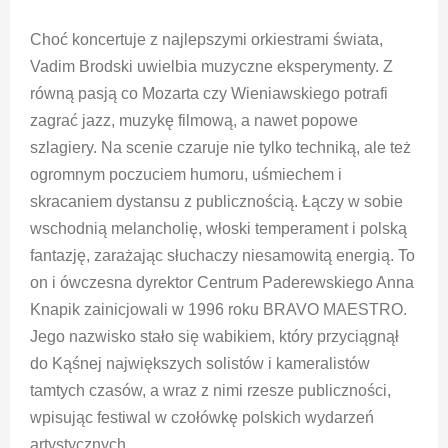
Choć koncertuje z najlepszymi orkiestrami świata,
Vadim Brodski uwielbia muzyczne eksperymenty. Z
równą pasją co Mozarta czy Wieniawskiego potrafi
zagrać jazz, muzykę filmową, a nawet popowe
szlagiery. Na scenie czaruje nie tylko techniką, ale też
ogromnym poczuciem humoru, uśmiechem i
skracaniem dystansu z publicznością. Łączy w sobie
wschodnią melancholię, włoski temperament i polską
fantazję, zarażając słuchaczy niesamowitą energią. To
on i ówczesna dyrektor Centrum Paderewskiego Anna
Knapik zainicjowali w 1996 roku BRAVO MAESTRO.
Jego nazwisko stało się wabikiem, który przyciągnął
do Kąśnej największych solistów i kameralistów
tamtych czasów, a wraz z nimi rzesze publiczności,
wpisując festiwal w czołówkę polskich wydarzeń
artystycznych.