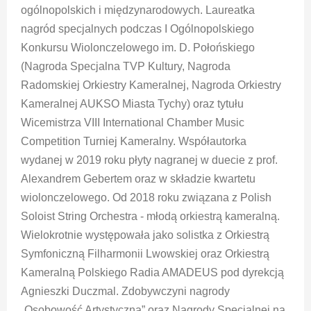
ogólnopolskich i międzynarodowych. Laureatka
nagród specjalnych podczas I Ogólnopolskiego
Konkursu Wiolonczelowego im. D. Połońskiego
(Nagroda Specjalna TVP Kultury, Nagroda
Radomskiej Orkiestry Kameralnej, Nagroda Orkiestry
Kameralnej AUKSO Miasta Tychy) oraz tytułu
Wicemistrza VIII International Chamber Music
Competition Turniej Kameralny. Współautorka
wydanej w 2019 roku płyty nagranej w duecie z prof.
Alexandrem Gebertem oraz w składzie kwartetu
wiolonczelowego. Od 2018 roku związana z Polish
Soloist String Orchestra - młodą orkiestrą kameralną.
Wielokrotnie występowała jako solistka z Orkiestrą
Symfoniczną Filharmonii Lwowskiej oraz Orkiestrą
Kameralną Polskiego Radia AMADEUS pod dyrekcją
Agnieszki Duczmal. Zdobywczyni nagrody
„Osobowość Artystyczna” oraz Nagrody Specjalnej na