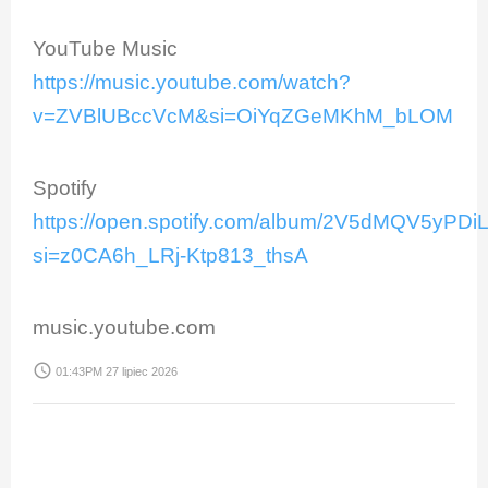
YouTube Music
https://music.youtube.com/watch?
v=ZVBlUBccVcM&si=OiYqZGeMKhM_bLOM
Spotify
https://open.spotify.com/album/2V5dMQV5yPDi
si=z0CA6h_LRj-Ktp813_thsA
music.youtube.com
access_time
01:43PM 27 lipiec 2026