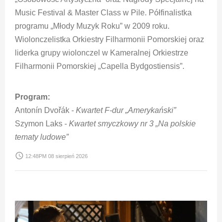
Music Festival & Master Class w Pile. Półfinalistka
programu „Młody Muzyk Roku” w 2009 roku.
Wiolonczelistka Orkiestry Filharmonii Pomorskiej oraz
liderka grupy wiolonczel w Kameralnej Orkiestrze
Filharmonii Pomorskiej „Capella Bydgostiensis”.
Program:
Antonín Dvořák -
Kwartet F-dur „Amerykański”
Szymon Laks -
Kwartet smyczkowy nr 3 „Na polskie
tematy ludowe”
access_time
12:48PM 08 sierpień 2026