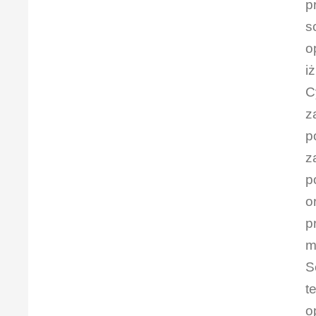
p
s
o
i
C
z
p
z
p
o
p
m
S
t
o