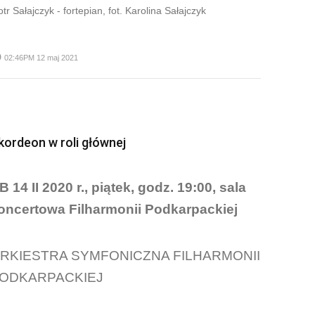
otr Sałajczyk - fortepian, fot. Karolina Sałajczyk
me
02:46PM 12 maj 2021
kordeon w roli głównej
B 14 II 2020 r., piątek, godz. 19:00, sala
oncertowa Filharmonii Podkarpackiej
RKIESTRA SYMFONICZNA FILHARMONII
ODKARPACKIEJ