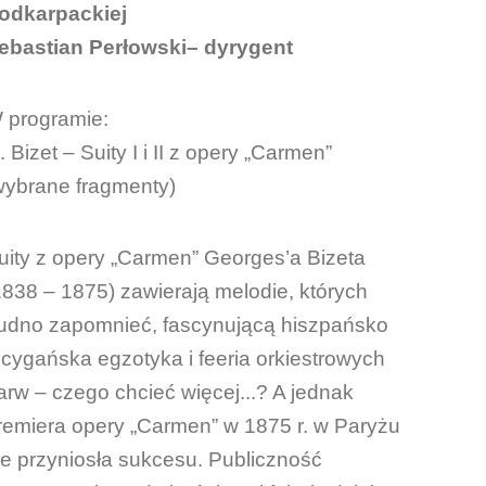
odkarpackiej
ebastian Perłowski– dyrygent
 programie:
. Bizet – Suity I i II z opery „Carmen”
wybrane fragmenty)
uity z opery „Carmen” Georges’a Bizeta
1838 – 1875) zawierają melodie, których
rudno zapomnieć, fascynującą hiszpańsko
 cygańska egzotyka i feeria orkiestrowych
arw – czego chcieć więcej...? A jednak
remiera opery „Carmen” w 1875 r. w Paryżu
ie przyniosła sukcesu. Publiczność