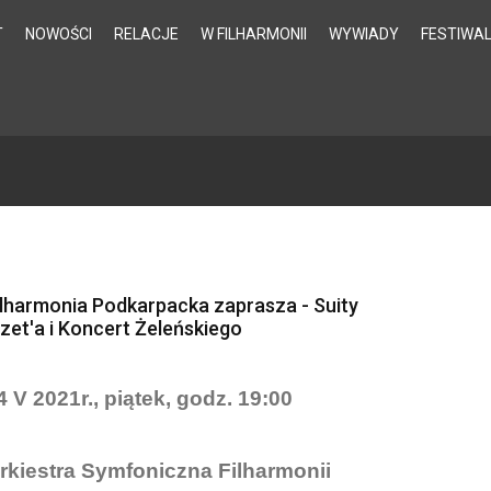
T
NOWOŚCI
RELACJE
W FILHARMONII
WYWIADY
FESTIWA
ilharmonia Podkarpacka zaprasza - Suity
izet'a i Koncert Żeleńskiego
4 V 2021r., piątek, godz. 19:00
rkiestra Symfoniczna Filharmonii