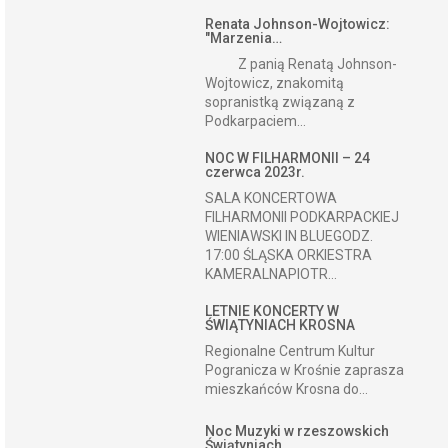
Renata Johnson-Wojtowicz:
"Marzenia…
Z panią Renatą Johnson-
Wojtowicz, znakomitą
sopranistką związaną z
Podkarpaciem...
NOC W FILHARMONII – 24
czerwca 2023r.
SALA KONCERTOWA
FILHARMONII PODKARPACKIEJ
WIENIAWSKI IN BLUEGODZ.
17:00 ŚLĄSKA ORKIESTRA
KAMERALNAPIOTR...
LETNIE KONCERTY W
ŚWIĄTYNIACH KROSNA
Regionalne Centrum Kultur
Pogranicza w Krośnie zaprasza
mieszkańców Krosna do...
Noc Muzyki w rzeszowskich
Świątyniach