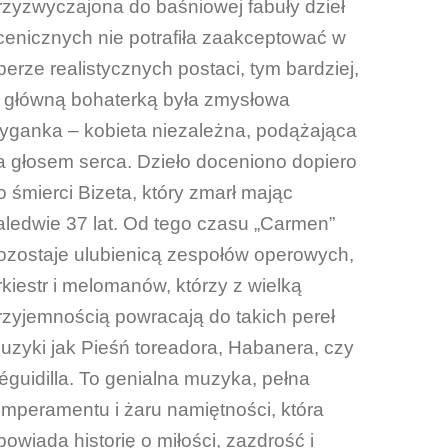
rzyzwyczajona do baśniowej fabuły dzieł
cenicznych nie potrafiła zaakceptować w
perze realistycznych postaci, tym bardziej,
ż główną bohaterką była zmysłowa
yganka – kobieta niezależna, podążająca
a głosem serca. Dzieło doceniono dopiero
o śmierci Bizeta, który zmarł mając
aledwie 37 lat. Od tego czasu „Carmen”
ozostaje ulubienicą zespołów operowych,
rkiestr i melomanów, którzy z wielką
rzyjemnością powracają do takich pereł
uzyki jak Pieśń toreadora, Habanera, czy
éguidilla. To genialna muzyka, pełna
emperamentu i żaru namiętności, która
powiada historię o miłości, zazdrość i