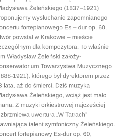
ładysława Żeleńskiego (1837–1921)
roponujemy wysłuchanie zapomnianego
oncertu fortepianowego Es – dur op. 60.
twór powstał w Krakowie – mieście
zczególnym dla kompozytora. To właśnie
am Władysław Żeleński założył
onserwatorium Towarzystwa Muzycznego
1888-1921), którego był dyrektorem przez
3 lata, aż do śmierci. Dziś muzyka
ładysława Żeleńskiego, wciąż jest mało
nana. Z muzyki orkiestrowej najczęściej
ozbrzmiewa uwertura „W Tatrach”
jawniająca talent symfoniczny Żeleńskiego.
oncert fortepianowy Es-dur op. 60,