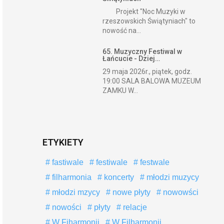
Projekt "Noc Muzyki w
rzeszowskich Świątyniach" to
nowość na...
65. Muzyczny Festiwal w
Łańcucie - Dziej…
29 maja 2026r., piątek, godz.
19:00 SALA BALOWA MUZEUM
ZAMKU W...
ETYKIETY
fastiwale
festiwale
festwale
filharmonia
koncerty
młodzi muzycy
młodzi mzycy
nowe płyty
nowowści
nowości
płyty
relacje
W Fiharmonii
W Filharmonii