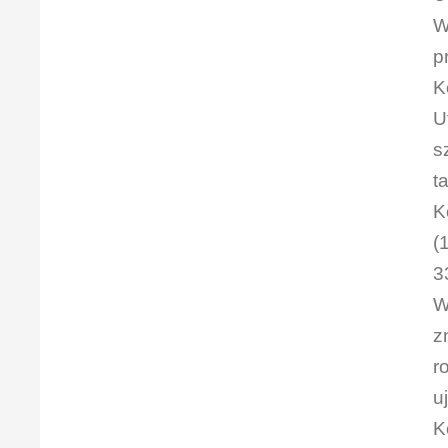
W
p
K
U
s
t
K
(
3
W
z
r
u
K