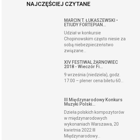
NAJCZĘŚCIEJ CZYTANE
MARCIN T. ŁUKASZEWSKI •
ETIUDY FORTEPIAN…
Udział w konkursie
Chopinowskim często niesie za
sobą niebezpieczeństwo
związane...
XIV FESTIWAL ŻARNOWIEC
2018 - Wieczór Fi…
9 września (niedziela), godz.
17.00 – plener cena biletu 60...
III Międzynarodowy Konkurs
Muzyki Polski…
Dzieła polskich kompozytorów
w międzynarodowych
wykonaniach Warszawa, 20
kwietnia 2022 III
Międzynarodowy...