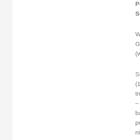
P
S
W
G
(
S
(
t
–
b
p
n