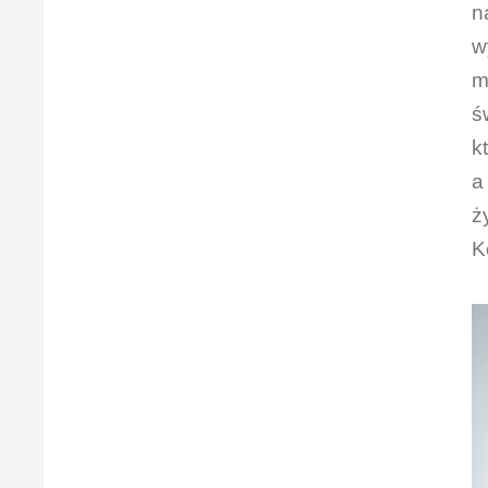
n
w
m
ś
k
a
ż
K