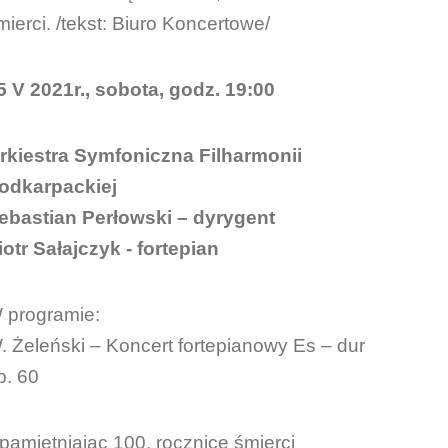
mierci. /tekst: Biuro Koncertowe/
5 V 2021r., sobota, godz. 19:00
rkiestra Symfoniczna Filharmonii
odkarpackiej
ebastian Perłowski – dyrygent
iotr Sałajczyk - fortepian
 programie:
. Żeleński – Koncert fortepianowy Es – dur
p. 60
pamiętniając 100. rocznicę śmierci