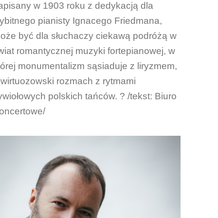
apisany w 1903 roku z dedykacją dla
ybitnego pianisty Ignacego Friedmana,
oże być dla słuchaczy ciekawą podróżą w
wiat romantycznej muzyki fortepianowej, w
tórej monumentalizm sąsiaduje z liryzmem,
 wirtuozowski rozmach z rytmami
ywiołowych polskich tańców. ? /tekst: Biuro
oncertowe/