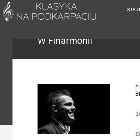
STAR
W Flharmonii
F
B
1
O