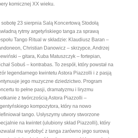
pery komicznej XX wieku.
 sobotę 23 sierpnia Salą Koncertową Stodołą
awładną rytmy argetyńskiego tanga za sprawą
społu Tango Ritual w składzie: Klaudiusz Baran –
andoneon, Christian Danowicz – skrzypce, Andrzej
ewiński – gitara, Kuba Matuszczyk – fortepian,
chał Sobuś – kontrabas. To zespół, który powstał na
ór legendarnego kwintetu Astora Piazzolli i z pasją
ontynuuje jego muzyczne dziedzictwo. Program
ncertu to pełne pasji, dramatyzmu i liryzmu
otkanie z twórczością Astora Piazzolli –
rgentyńskiego kompozytora, który na nowo
definiował tango. Usłyszymy utwory stworzone
ecjalnie na kwintet (ulubiony skład Piazzolli), który
ozwalał mu wydobyć z tanga zarówno jego surową