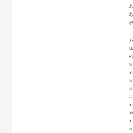
„N
dy
ty
„G
s
Po
tr
ro
b
pr
za
ro
ak
m
p