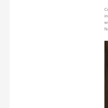
C
in
ws
N