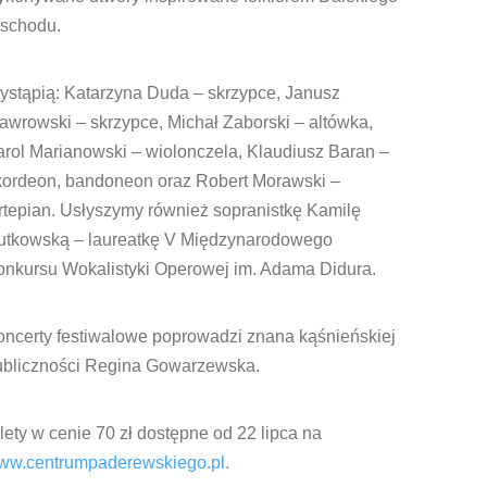
schodu.
ystąpią: Katarzyna Duda – skrzypce, Janusz
wrowski – skrzypce, Michał Zaborski – altówka,
rol Marianowski – wiolonczela, Klaudiusz Baran –
kordeon, bandoneon oraz Robert Morawski –
rtepian. Usłyszymy również sopranistkę Kamilę
utkowską – laureatkę V Międzynarodowego
onkursu Wokalistyki Operowej im. Adama Didura.
oncerty festiwalowe poprowadzi znana kąśnieńskiej
ubliczności Regina Gowarzewska.
lety w cenie 70 zł dostępne od 22 lipca na
ww.centrumpaderewskiego.pl.