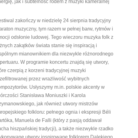
ergię, jak i subtelność rodem z muzyki kameralnej
stiwal zakończy w niedzielę 24 sierpnia tradycyjny
raton muzyczny, tym razem w pełnej barw, rytmów i
ocji odsłonie ludowej. Tego wieczoru muzyka folk z
żnych zakątków świata stanie się inspiracją i
spólnym mianownikiem dla niezwykle różnorodnego
pertuaru. W programie koncertu znajdą się utwory,
óre czerpią z korzeni tradycyjnej muzyki
zefiltrowanej przez wrażliwość wybitnych
ompozytorów. Usłyszymy m.in. polskie akcenty w
órczości Stanisława Moniuszki i Karola
zymanowskiego, jak również utwory mistrzów
ropejskiego folkloru: pełnego ognia i ekspresji Béli
rtóka, Manuela de Falli (który z pasją oddawał
cha hiszpańskiej tradycji), a także niezwykle rzadko
ykonywane utwory inspirowane folklorem Dalekiego