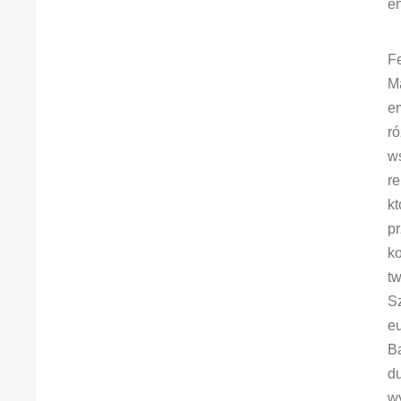
en
Fe
Ma
em
ró
w
re
kt
pr
k
tw
S
eu
Ba
du
w