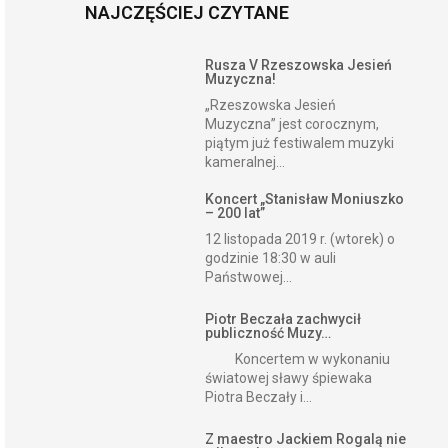
NAJCZĘŚCIEJ CZYTANE
Rusza V Rzeszowska Jesień
Muzyczna!
„Rzeszowska Jesień
Muzyczna” jest corocznym,
piątym już festiwalem muzyki
kameralnej...
Koncert „Stanisław Moniuszko
– 200 lat”
12 listopada 2019 r. (wtorek) o
godzinie 18:30 w auli
Państwowej...
Piotr Beczała zachwycił
publiczność Muzy…
Koncertem w wykonaniu
światowej sławy śpiewaka
Piotra Beczały i...
Z maestro Jackiem Rogalą nie