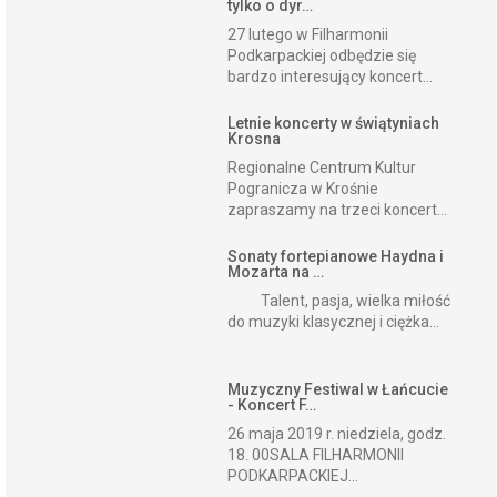
tylko o dyr…
27 lutego w Filharmonii
Podkarpackiej odbędzie się
bardzo interesujący koncert...
Letnie koncerty w świątyniach
Krosna
Regionalne Centrum Kultur
Pogranicza w Krośnie
zapraszamy na trzeci koncert...
Sonaty fortepianowe Haydna i
Mozarta na …
Talent, pasja, wielka miłość
do muzyki klasycznej i ciężka...
Muzyczny Festiwal w Łańcucie
- Koncert F…
26 maja 2019 r. niedziela, godz.
18. 00SALA FILHARMONII
PODKARPACKIEJ...