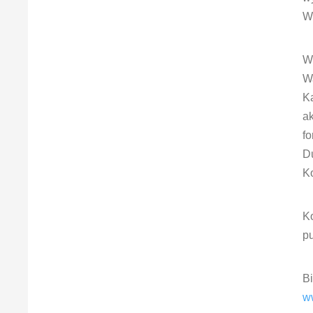
W
W
Wa
Ka
a
fo
D
K
K
p
Bi
w