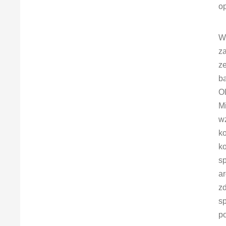
o
W
z
ze
b
Ol
Mi
wz
k
ko
sp
a
z
sp
p