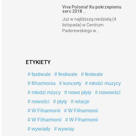
Viva Polonia! Ku pokrzepieniu
serc 2018 …
Już w najbliższą niedzielę (4
listopada) w Centrum
Paderewskiego w...
ETYKIETY
fastiwale
festiwale
festwale
filharmonia
koncerty
młodzi muzycy
młodzi mzycy
nowe płyty
nowowści
nowości
płyty
relacje
W Fiharmonii
W Filharmonii
W Filharmonii
W Flharmonii
wywiady
wywiay