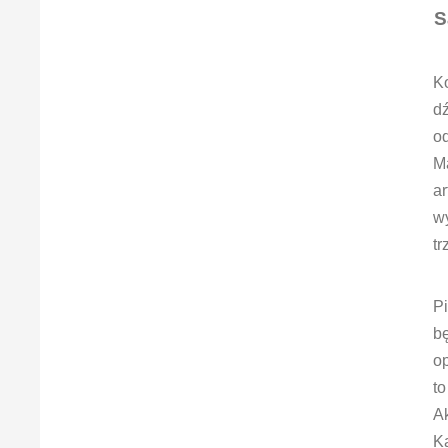
S
Ko
dź
o
Ma
ar
w
tr
Pi
bę
op
t
A
K