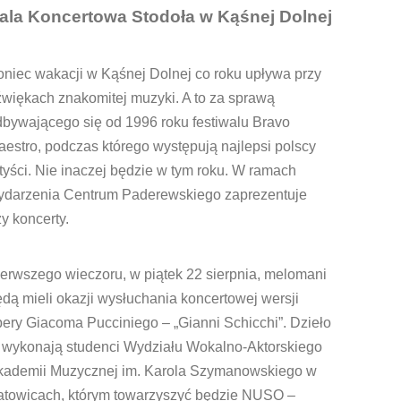
ala Koncertowa Stodoła w Kąśnej Dolnej
niec wakacji w Kąśnej Dolnej co roku upływa przy
więkach znakomitej muzyki. A to za sprawą
dbywającego się od 1996 roku festiwalu Bravo
estro, podczas którego występują najlepsi polscy
tyści. Nie inaczej będzie w tym roku. W ramach
ydarzenia Centrum Paderewskiego zaprezentuje
zy koncerty.
erwszego wieczoru, w piątek 22 sierpnia, melomani
dą mieli okazji wysłuchania koncertowej wersji
ery Giacoma Pucciniego – „Gianni Schicchi”. Dzieło
o wykonają studenci Wydziału Wokalno-Aktorskiego
kademii Muzycznej im. Karola Szymanowskiego w
atowicach, którym towarzyszyć będzie NUSO –