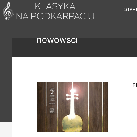
STAR
nowowści
B