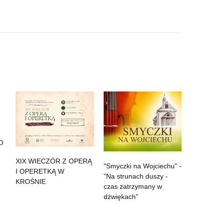
VO
XIX WIECZÓR Z OPERĄ
"Smyczki na Wojciechu" -
I OPERETKĄ W
"Na strunach duszy -
KROŚNIE
czas zatrzymany w
dźwiękach"