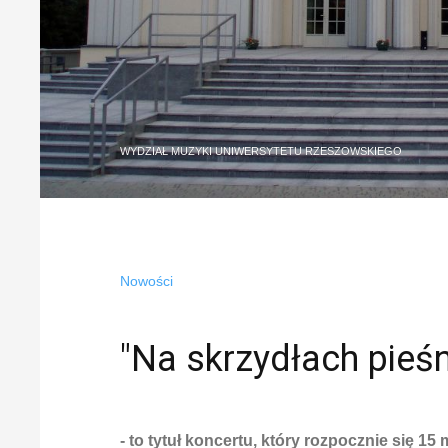
WYDZIAŁ MUZYKI UNIWERSYTETU RZESZOWSKIEGO
Nowości
"Na skrzydłach pieśn
- to tytuł koncertu, który rozpocznie się 15