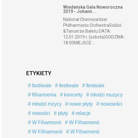
Wiedeńska Gala Noworoczna
2019 - Johann …
National Cherniowitzer
Philharmonic OrchestraSoliści
&Tancerze Baletu DATA:
12.01.2019 r. (sobota)GODZINA:
18:00MIEJSCE:...
ETYKIETY
fastiwale
festiwale
festwale
filharmonia
koncerty
młodzi muzycy
młodzi mzycy
nowe płyty
nowowści
nowości
płyty
relacje
W Fiharmonii
W Filharmonii
W Filharmonii
W Flharmonii