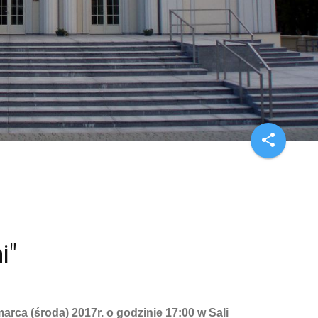
share
i"
 marca (środa) 2017r. o godzinie 17:00 w Sali