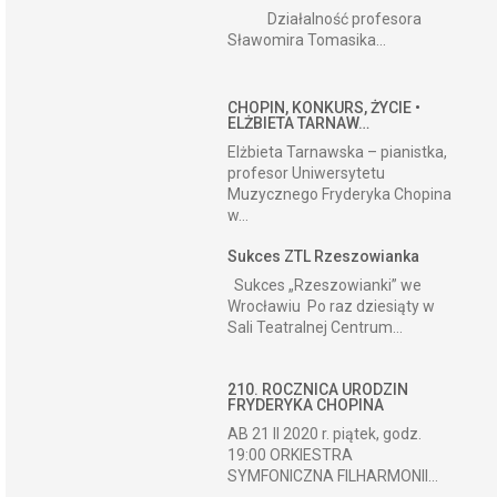
Działalność profesora
Sławomira Tomasika...
CHOPIN, KONKURS, ŻYCIE •
ELŻBIETA TARNAW…
Elżbieta Tarnawska – pianistka,
profesor Uniwersytetu
Muzycznego Fryderyka Chopina
w...
Sukces ZTL Rzeszowianka
Sukces „Rzeszowianki” we
Wrocławiu Po raz dziesiąty w
Sali Teatralnej Centrum...
210. ROCZNICA URODZIN
FRYDERYKA CHOPINA
AB 21 II 2020 r. piątek, godz.
19:00 ORKIESTRA
SYMFONICZNA FILHARMONII...