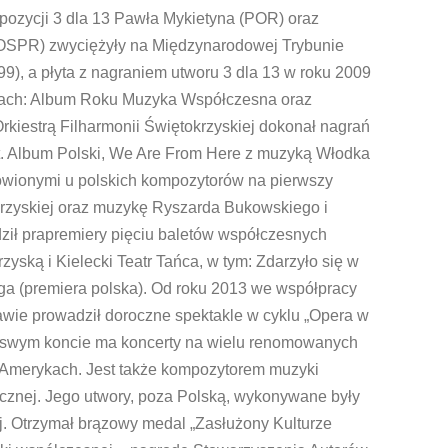
pozycji 3 dla 13 Pawła Mykietyna (POR) oraz
NOSPR) zwyciężyły na Międzynarodowej Trybunie
, a płyta z nagraniem utworu 3 dla 13 w roku 2009
iach: Album Roku Muzyka Współczesna oraz
rkiestrą Filharmonii Świętokrzyskiej dokonał nagrań
pt. Album Polski, We Are From Here z muzyką Włodka
ówionymi u polskich kompozytorów na pierwszy
krzyskiej oraz muzykę Ryszarda Bukowskiego i
ził prapremiery pięciu baletów współczesnych
ską i Kielecki Teatr Tańca, w tym: Zdarzyło się w
ga (premiera polska). Od roku 2013 we współpracy
wie prowadził doroczne spektakle w cyklu „Opera w
 Na swym koncie ma koncerty na wielu renomowanych
bu Amerykach. Jest także kompozytorem muzyki
nicznej. Jego utwory, poza Polską, wykonywane były
j. Otrzymał brązowy medal „Zasłużony Kulturze