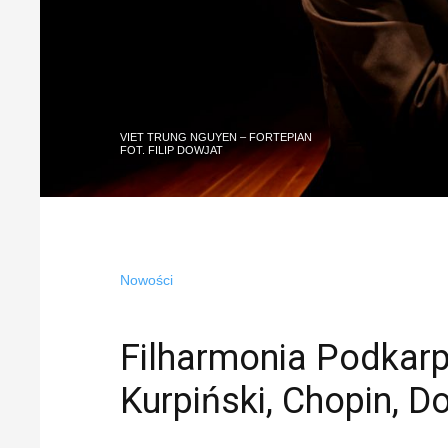
VIET TRUNG NGUYEN – FORTEPIAN
FOT. FILIP DOWJAT
Nowości
Filharmonia Podkarp
Kurpiński, Chopin, D