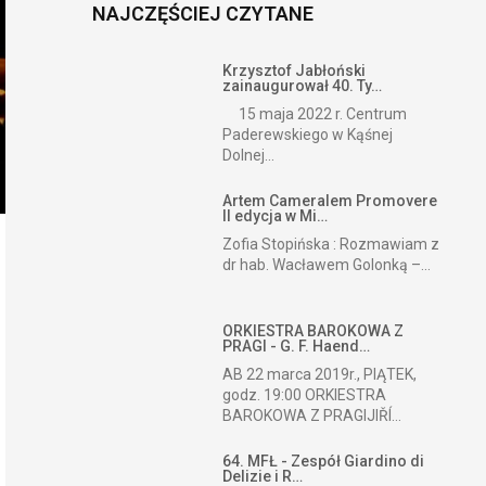
NAJCZĘŚCIEJ CZYTANE
Krzysztof Jabłoński
zainaugurował 40. Ty…
15 maja 2022 r. Centrum
Paderewskiego w Kąśnej
Dolnej...
Artem Cameralem Promovere
II edycja w Mi…
Zofia Stopińska : Rozmawiam z
dr hab. Wacławem Golonką –...
ORKIESTRA BAROKOWA Z
PRAGI - G. F. Haend…
AB 22 marca 2019r., PIĄTEK,
godz. 19:00 ORKIESTRA
BAROKOWA Z PRAGIJIŘÍ...
64. MFŁ - Zespół Giardino di
Delizie i R…