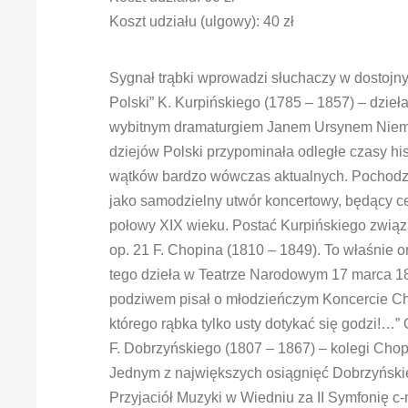
Koszt udziału (ulgowy): 40 zł
Sygnał trąbki wprowadzi słuchaczy w dostojny
Polski” K. Kurpińskiego (1785 – 1857) – dzi
wybitnym dramaturgiem Janem Ursynem Niemc
dziejów Polski przypominała odległe czasy his
wątków bardzo wówczas aktualnych. Pochodzą
jako samodzielny utwór koncertowy, będący ce
połowy XIX wieku. Postać Kurpińskiego związa
op. 21 F. Chopina (1810 – 1849). To właśnie
tego dzieła w Teatrze Narodowym 17 marca 
podziwem pisał o młodzieńczym Koncercie Chop
którego rąbka tylko usty dotykać się godzi!…”
F. Dobrzyńskiego (1807 – 1867) – kolegi Cho
Jednym z największych osiągnięć Dobrzyński
Przyjaciół Muzyki w Wiedniu za II Symfonię c