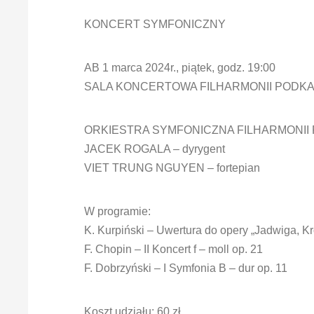
KONCERT SYMFONICZNY
AB 1 marca 2024r., piątek, godz. 19:00
SALA KONCERTOWA FILHARMONII PODK
ORKIESTRA SYMFONICZNA FILHARMONII
JACEK ROGALA – dyrygent
VIET TRUNG NGUYEN – fortepian
W programie:
K. Kurpiński – Uwertura do opery „Jadwiga, K
F. Chopin – II Koncert f – moll op. 21
F. Dobrzyński – I Symfonia B – dur op. 11
Koszt udziału: 60 zł