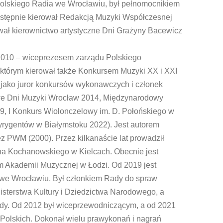
Polskiego Radia we Wrocławiu, był pełnomocnikiem
 następnie kierował Redakcją Muzyki Współczesnej
ał kierownictwo artystyczne Dni Grażyny Bacewicz
 2010 – wiceprezesem zarządu Polskiego
którym kierował także Konkursem Muzyki XX i XXI
jako juror konkursów wykonawczych i członek
owe Dni Muzyki Wrocław 2014, Międzynarodowy
, I Konkurs Wiolonczelowy im. D. Połońskiego w
rygentów w Białymstoku 2022). Jest autorem
z PWM (2000). Przez kilkanaście lat prowadził
na Kochanowskiego w Kielcach. Obecnie jest
em Akademii Muzycznej w Łodzi. Od 2019 jest
we Wrocławiu. Był członkiem Rady do spraw
inisterstwa Kultury i Dziedzictwa Narodowego, a
 Rady. Od 2012 był wiceprzewodniczącym, a od 2021
 Polskich. Dokonał wielu prawykonań i nagrań