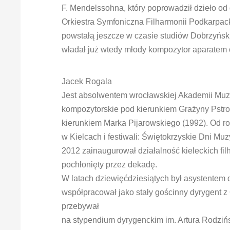
F. Mendelssohna, który poprowadził dzieło od
Orkiestra Symfoniczna Filharmonii Podkarpack
powstałą jeszcze w czasie studiów Dobrzyńsk
władał już wtedy młody kompozytor aparatem 
Jacek Rogala
Jest absolwentem wrocławskiej Akademii Muzyc
kompozytorskie pod kierunkiem Grażyny Pstro
kierunkiem Marka Pijarowskiego (1992). Od ro
w Kielcach i festiwali: Świętokrzyskie Dni Muz
2012 zainaugurował działalność kieleckich fi
pochłonięty przez dekadę.
W latach dziewięćdziesiątych był asystentem 
współpracował jako stały gościnny dyrygent z
przebywał
na stypendium dyrygenckim im. Artura Rodzi