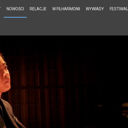
T
NOWOŚCI
RELACJE
W FILHARMONII
WYWIADY
FESTIWA