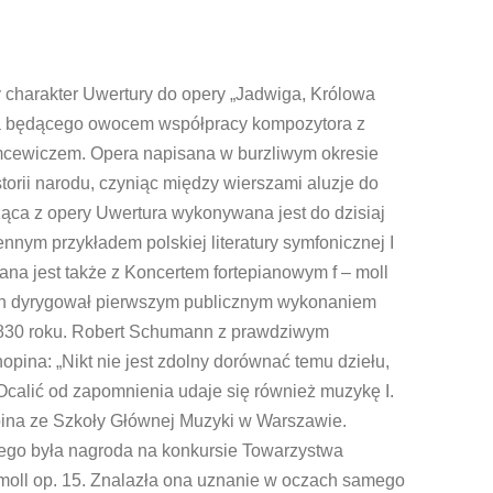
 charakter Uwertury do opery „Jadwiga, Królowa
eła będącego owocem współpracy kompozytora z
ewiczem. Opera napisana w burzliwym okresie
torii narodu, czyniąc między wierszami aluzje do
ca z opery Uwertura wykonywana jest do dzisiaj
nnym przykładem polskiej literatury symfonicznej I
na jest także z Koncertem fortepianowym f – moll
 on dyrygował pierwszym publicznym wykonaniem
1830 roku. Robert Schumann z prawdziwym
ina: „Nikt nie jest zdolny dorównać temu dziełu,
 Ocalić od zapomnienia udaje się również muzykę I.
pina ze Szkoły Głównej Muzyki w Warszawie.
ego była nagroda na konkursie Towarzystwa
-moll op. 15. Znalazła ona uznanie w oczach samego