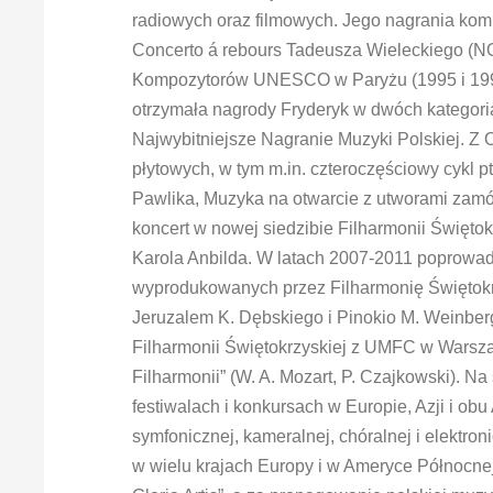
radiowych oraz filmowych. Jego nagrania kom
Concerto á rebours Tadeusza Wieleckiego (
Kompozytorów UNESCO w Paryżu (1995 i 1999)
otrzymała nagrody Fryderyk w dwóch kategor
Najwybitniejsze Nagranie Muzyki Polskiej. Z O
płytowych, w tym m.in. czteroczęściowy cykl 
Pawlika, Muzyka na otwarcie z utworami zam
koncert w nowej siedzibie Filharmonii Święto
Karola Anbilda. W latach 2007-2011 poprowad
wyprodukowanych przez Filharmonię Świętokrzy
Jeruzalem K. Dębskiego i Pinokio M. Weinber
Filharmonii Świętokrzyskiej z UMFC w Warsza
Filharmonii” (W. A. Mozart, P. Czajkowski).
festiwalach i konkursach w Europie, Azji i o
symfonicznej, kameralnej, chóralnej i elektro
w wielu krajach Europy i w Ameryce Północne