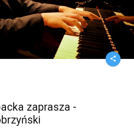
share
acka zaprasza -
obrzyński