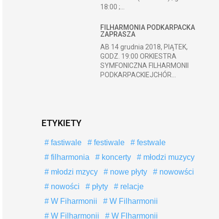
18:00 ;...
FILHARMONIA PODKARPACKA
ZAPRASZA
AB 14 grudnia 2018, PIĄTEK,
GODZ. 19:00 ORKIESTRA
SYMFONICZNA FILHARMONII
PODKARPACKIEJCHÓR...
ETYKIETY
fastiwale
festiwale
festwale
filharmonia
koncerty
młodzi muzycy
młodzi mzycy
nowe płyty
nowowści
nowości
płyty
relacje
W Fiharmonii
W Filharmonii
W Filharmonii
W Flharmonii