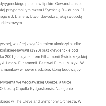
 dyrygenckiego pulpitu, w lipskim Gewandhausie.
iej przypomni tym razem I Symfonię B – dur op. 11
iego u J. Elsnera. Utwór dowodzi z jaką swobodą
orkiestrowym.
znej, w której z wyróżnieniem ukończył studia:
końskiej-Nawratil (1990) oraz dyrygenckie pod
ku 2001 jest dyrektorem Filharmonii Świętokrzyskiej
yki, Lato w Filharmonii, Festiwal Filmu i Muzyki. W
lharmoników w nowej siedzibie, której budową był
dyrygenta we wrocławskiej Operze, a także
 Orkiestrą Capella Bydgostiensis. Następnie
ńskiego w The Cleveland Symphony Orchestra. W