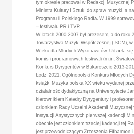
tym okresie pracował w Redakcji Muzycznej 
Ministra Kultury i Sztuki do spraw muzyki, a
Programu II Polskiego Radia. W 1999 sprawow
– festiwalu PR i TVP.
W latach 2000-2007 był prezesem, a do roku
Towarzystwa Muzyki Współczesnej (ISCM), w 
Wieku dla Młodych Wykonawców. Udziela się 
komisji programowych festiwali (m.in. Świat
Konkurs Dyrygentów w Bukareszcie 2013-2019
Łodzi 2021, Ogólnopolski Konkurs Młodych Dy
książki Muzyka polska XX wieku wydanej prze
działalność dydaktyczną na Uniwersytecie Ja
kierownikiem Katedry Dyrygentury i profesor
członkiem Rady Uczelni Akademii Muzycznej 
Instytucji Artystycznych pierwszej kadencji M
obecnie jest członkiem trzeciej kadencji tej
jest przewodniczącym Zrzeszenia Filharmonii