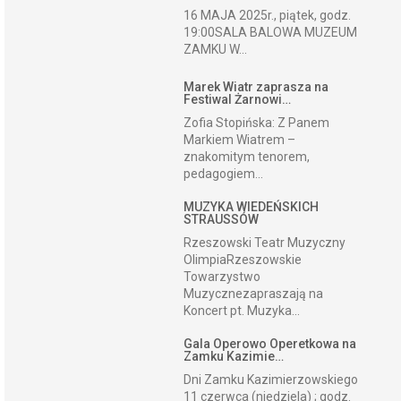
16 MAJA 2025r., piątek, godz.
19:00SALA BALOWA MUZEUM
ZAMKU W...
Marek Wiatr zaprasza na
Festiwal Żarnowi…
Zofia Stopińska: Z Panem
Markiem Wiatrem –
znakomitym tenorem,
pedagogiem...
MUZYKA WIEDEŃSKICH
STRAUSSÓW
Rzeszowski Teatr Muzyczny
OlimpiaRzeszowskie
Towarzystwo
Muzycznezapraszają na
Koncert pt. Muzyka...
Gala Operowo Operetkowa na
Zamku Kazimie…
Dni Zamku Kazimierzowskiego
11 czerwca (niedziela) ; godz.