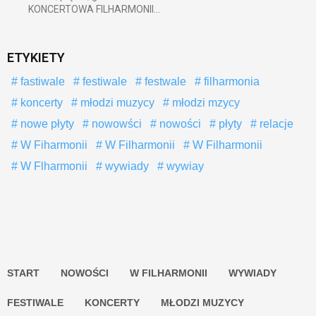
KONCERTOWA FILHARMONII...
ETYKIETY
fastiwale
festiwale
festwale
filharmonia
koncerty
młodzi muzycy
młodzi mzycy
nowe płyty
nowowści
nowości
płyty
relacje
W Fiharmonii
W Filharmonii
W Filharmonii
W Flharmonii
wywiady
wywiay
START
NOWOŚCI
W FILHARMONII
WYWIADY
FESTIWALE
KONCERTY
MŁODZI MUZYCY