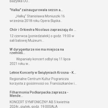
Bazylika OO...
"Halka" zainaugurowała sezon a…
„Halką” Stanisława Moniuszki 16
września 2018 roku Opera Śląska...
Chór i Orkiestra Nicolaus zapraszają do …
12 czerwca (poniedziałek) o godz. 19:00 w
sali balowej Muzeum...
W dyrygenturze nie ma miejsca na
rzemieś…
Wspaniały koncert odbył się 11 lipca
2021 roku w...
Letnie Koncerty w Świątyniach Krosna - K…
Regionalne Centrum Kultur Pogranicza
korzysta z gościnności oo. Franciszkanów i...
Filharmonia Podkarpacka zaprasza -
Mende…
KONCERT SYMFONICZNY AB 5 kwietnia
2024r., piątek, godz. 19:00SALA