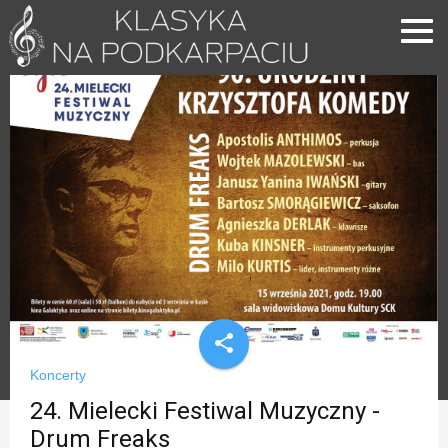
share
Koncerty
24. Mielecki Festiwal Muzyczny -
Drum Freaks