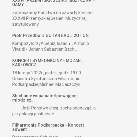
XXXVII PRZEMYSKA JESIAŃ MUZYCZNA –
DAMY …
Zapraszamy Państwa na czwarty koncert
XXXVII Przemyskiej Jesieni Muzycznej,
zatytułowany...
Piotr Przedbora GUITAR EVOL. 2UTION
KompozytorzyAlbéniz, Isaac ∎ , Antonio
Vivaldi / Johann Sebastian Bach...
KONCERT SYMFONICZNY - MOZART,
KARŁOWICZ
18 lutego 2022r., piątek, godz. 19:00
Orkiestra Symfoniczna Filharmonii
PodkarpackiejMichael Maciaszczyk...
Słuchanie wspaniale śpiewającej
młodzież…
Jeśli Państwo chcą trochę odpocząć, a
przy okazji posłuchać...
Filharmonia Podkarpacka - Koncert
adwent…