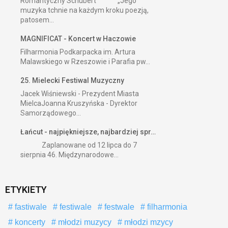
Romantyczny Schubert „Jego
muzyka tchnie na każdym kroku poezją,
patosem...
MAGNIFICAT - Koncert w Haczowie
Filharmonia Podkarpacka im. Artura
Malawskiego w Rzeszowie i Parafia pw...
25. Mielecki Festiwal Muzyczny
Jacek Wiśniewski - Prezydent Miasta
MielcaJoanna Kruszyńska - Dyrektor
Samorządowego...
Łańcut - najpiękniejsze, najbardziej spr…
Zaplanowane od 12 lipca do 7
sierpnia 46. Międzynarodowe...
ETYKIETY
fastiwale
festiwale
festwale
filharmonia
koncerty
młodzi muzycy
młodzi mzycy