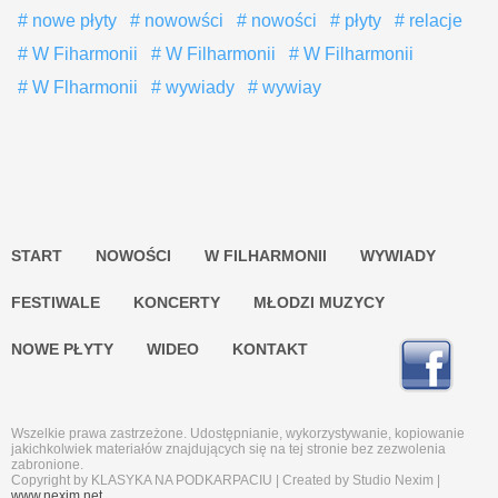
nowe płyty
nowowści
nowości
płyty
relacje
W Fiharmonii
W Filharmonii
W Filharmonii
W Flharmonii
wywiady
wywiay
START
NOWOŚCI
W FILHARMONII
WYWIADY
FESTIWALE
KONCERTY
MŁODZI MUZYCY
NOWE PŁYTY
WIDEO
KONTAKT
Wszelkie prawa zastrzeżone. Udostępnianie, wykorzystywanie, kopiowanie
jakichkolwiek materiałów znajdujących się na tej stronie bez zezwolenia
zabronione.
Copyright by KLASYKA NA PODKARPACIU | Created by Studio Nexim |
www.nexim.net