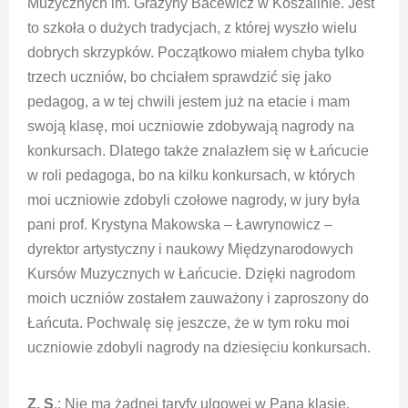
Muzycznych im. Grażyny Bacewicz w Koszalinie. Jest
to szkoła o dużych tradycjach, z której wyszło wielu
dobrych skrzypków. Początkowo miałem chyba tylko
trzech uczniów, bo chciałem sprawdzić się jako
pedagog, a w tej chwili jestem już na etacie i mam
swoją klasę, moi uczniowie zdobywają nagrody na
konkursach. Dlatego także znalazłem się w Łańcucie
w roli pedagoga, bo na kilku konkursach, w których
moi uczniowie zdobyli czołowe nagrody, w jury była
pani prof. Krystyna Makowska – Ławrynowicz –
dyrektor artystyczny i naukowy Międzynarodowych
Kursów Muzycznych w Łańcucie. Dzięki nagrodom
moich uczniów zostałem zauważony i zaproszony do
Łańcuta. Pochwalę się jeszcze, że w tym roku moi
uczniowie zdobyli nagrody na dziesięciu konkursach.
Z. S
.: Nie ma żadnej taryfy ulgowej w Pana klasie.