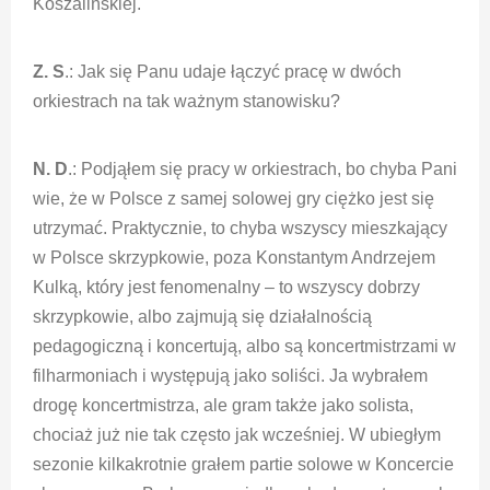
Koszalińskiej.
Z. S
.: Jak się Panu udaje łączyć pracę w dwóch
orkiestrach na tak ważnym stanowisku?
N. D
.: Podjąłem się pracy w orkiestrach, bo chyba Pani
wie, że w Polsce z samej solowej gry ciężko jest się
utrzymać. Praktycznie, to chyba wszyscy mieszkający
w Polsce skrzypkowie, poza Konstantym Andrzejem
Kulką, który jest fenomenalny – to wszyscy dobrzy
skrzypkowie, albo zajmują się działalnością
pedagogiczną i koncertują, albo są koncertmistrzami w
filharmoniach i występują jako soliści. Ja wybrałem
drogę koncertmistrza, ale gram także jako solista,
chociaż już nie tak często jak wcześniej. W ubiegłym
sezonie kilkakrotnie grałem partie solowe w Koncercie