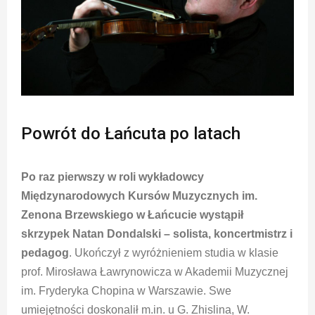
Powrót do Łańcuta po latach
Po raz pierwszy w roli wykładowcy
Międzynarodowych Kursów Muzycznych im.
Zenona Brzewskiego w Łańcucie wystąpił
skrzypek Natan Dondalski – solista, koncertmistrz i
pedagog
. Ukończył z wyróżnieniem studia w klasie
prof. Mirosława Ławrynowicza w Akademii Muzycznej
im. Fryderyka Chopina w Warszawie. Swe
umiejętności doskonalił m.in. u G. Zhislina, W.