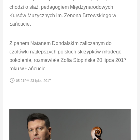
chodzi o staż, pedagogiem Międzynarodowych
Kursów Muzycznych im. Zenona Brzewskiego w
Łańcucie.
Z panem Natanem Dondalskim zaliczanym do
czołówki najlepszych polskich skrzypków młodego
pokolenia, rozmawiała Zofia Stopińska 20 lipca 2017
roku w Łańcucie.
access_time
05:21PM 23 lipiec 2017