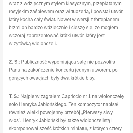
wraz z wdzięcznym stylem klasycznym, przeplatanym
rosyjskim zaśpiewem oraz wirtuozerią, i powstał utwór,
który kocha cały świat. Nawet w wersji z fortepianem
brzmi on bardzo wdzięcznie i cieszę się, że mogłem
wczoraj zaprezentować krótki utwór, który jest
wizytówką wiolonczeli.
Z. S
.: Publiczność wypełniająca salę nie pozwoliła
Panu na zakończenie koncertu jednym utworem, po
gorących owacjach były dwa krótkie bisy.
T. S
.: Najpierw zagrałem Capriccio nr 1 na wiolonczelę
solo Henryka Jabłońskiego. Ten kompozytor napisał
również wielki powojenny przebój „Pierwszy siwy
włos”. Henryk Jabłoński był także wiolonczelistą i
skomponował sześć krótkich miniatur, z których cztery