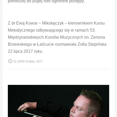
pierwszej do piątej robi ogromne postępy.
Z dr Ewą Kowar – Mikołajczyk – kierownikiem Kursu
Metodycznego odbywającego się w ramach 53.
Międzynarodowych Kursów Muzycznych im. Zenona
Brzewskiego w Łańcucie rozmawiała Zofia Stopińska
22 lipca 2017 roku.
access_time
02:15PM 24 lipiec 2017