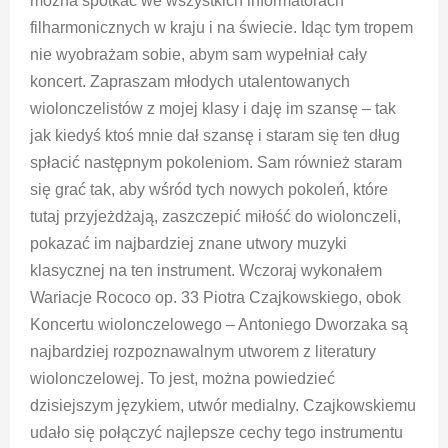
można spotkać we wszystkich informatorach
filharmonicznych w kraju i na świecie. Idąc tym tropem
nie wyobrażam sobie, abym sam wypełniał cały
koncert. Zapraszam młodych utalentowanych
wiolonczelistów z mojej klasy i daję im szansę – tak
jak kiedyś ktoś mnie dał szansę i staram się ten dług
spłacić następnym pokoleniom. Sam również staram
się grać tak, aby wśród tych nowych pokoleń, które
tutaj przyjeżdżają, zaszczepić miłość do wiolonczeli,
pokazać im najbardziej znane utwory muzyki
klasycznej na ten instrument. Wczoraj wykonałem
Wariacje Rococo op. 33 Piotra Czajkowskiego, obok
Koncertu wiolonczelowego – Antoniego Dworzaka są
najbardziej rozpoznawalnym utworem z literatury
wiolonczelowej. To jest, można powiedzieć
dzisiejszym językiem, utwór medialny. Czajkowskiemu
udało się połączyć najlepsze cechy tego instrumentu