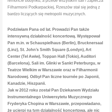
remoncie budynku, a przede wszystkim sali i zaplecza
Filharmonii Podkarpackiej, Rzeszów stał się jedną z
bardzo liczących się metropolii muzycznych.
Podziwiam Pana od lat. Prowadzi Pan także
intensywną działalność koncertową. Występował
Pan m.in. w Schauspielhaus (Berlin), Brucknersaal
(Linz), St. John’s Smith Square (Londyn), Art
Center (Tel Awiw), Toppan Hall (Tokio), Auditori
(Barcelona), Sali im. Glinki w Sankt Peterburgu, w
Teatrze Wielkim w Warszawie oraz w Filharmonii
Narodowej. Odbył Pan liczne tournée po Japonii,
Kanadzie, Hiszpanii.
Jak w 2012 roku został Pan Dziekanem Wydziału
Instrumentalnego Uniwersytetu Muzycznego
Fryderyka Chopina w Warszawie, przepowiadano,
że ucierpi na tym działalność koncertowa, ale nic