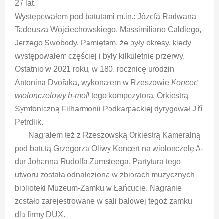
27 lat.
Występowałem pod batutami m.in.: Józefa Radwana,
Tadeusza Wojciechowskiego, Massimiliano Caldiego,
Jerzego Swobody. Pamiętam, że były okresy, kiedy
występowałem częściej i były kilkuletnie przerwy.
Ostatnio w 2021 roku, w 180. rocznicę urodzin
Antonina Dvořaka, wykonałem w Rzeszowie
Koncert
wiolonczelowy h-moll
tego kompozytora. Orkiestrą
Symfoniczną Filharmonii Podkarpackiej dyrygował Jiří
Petrdlik.
Nagrałem też z Rzeszowską Orkiestrą Kameralną
pod batutą Grzegorza Oliwy Koncert na wiolonczelę A-
dur Johanna Rudolfa Zumsteega. Partytura tego
utworu została odnaleziona w zbiorach muzycznych
biblioteki Muzeum-Zamku w Łańcucie. Nagranie
zostało zarejestrowane w sali balowej tegoż zamku
dla firmy DUX.