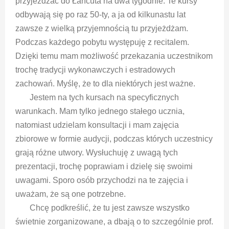
przyjeżdżać do Łańcuta na dwa tygodnie.
Te kursy
odbywają się po raz 50-ty, a ja od kilkunastu lat
zawsze z wielką przyjemnością tu przyjeżdżam.
Podczas każdego pobytu występuję z recitalem.
Dzięki temu mam możliwość przekazania uczestnikom
trochę tradycji wykonawczych i estradowych
zachowań. Myślę, że to dla niektórych jest ważne.
Jestem na tych kursach na specyficznych
warunkach. Mam tylko jednego stałego ucznia,
natomiast udzielam konsultacji i mam zajęcia
zbiorowe w formie audycji, podczas których uczestnicy
grają różne utwory. Wysłuchuję z uwagą tych
prezentacji, trochę poprawiam i dzielę się swoimi
uwagami. Sporo osób przychodzi na te zajęcia i
uważam, że są one potrzebne.
Chcę podkreślić, że tu jest zawsze wszystko
świetnie zorganizowane, a dbają o to szczególnie prof.