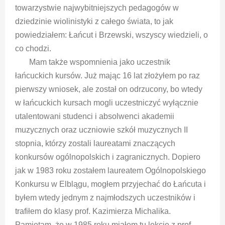
towarzystwie najwybitniejszych pedagogów w
dziedzinie wiolinistyki z całego świata, to jak
powiedziałem: Łańcut i Brzewski, wszyscy wiedzieli, o
co chodzi.
Mam także wspomnienia jako uczestnik
łańcuckich kursów. Już mając 16 lat złożyłem po raz
pierwszy wniosek, ale został on odrzucony, bo wtedy
w łańcuckich kursach mogli uczestniczyć wyłącznie
utalentowani studenci i absolwenci akademii
muzycznych oraz uczniowie szkół muzycznych II
stopnia, którzy zostali laureatami znaczących
konkursów ogólnopolskich i zagranicznych. Dopiero
jak w 1983 roku zostałem laureatem Ogólnopolskiego
Konkursu w Elblągu, mogłem przyjechać do Łańcuta i
byłem wtedy jednym z najmłodszych uczestników i
trafiłem do klasy prof. Kazimierza Michalika.
Pamiętam, że w 1985 roku miałem tu lekcje z prof.