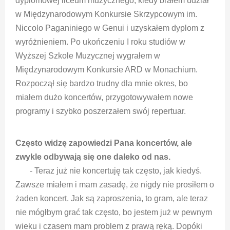
dyplomowej liceum muzycznego, kiedy brałem udział
w Międzynarodowym Konkursie Skrzypcowym im.
Niccolo Paganiniego w Genui i uzyskałem dyplom z
wyróżnieniem.
Po ukończeniu I roku studiów w
Wyższej Szkole Muzycznej wygrałem w
Międzynarodowym Konkursie ARD w Monachium.
Rozpoczął się bardzo trudny dla mnie okres, bo
miałem dużo koncertów, przygotowywałem nowe
programy i szybko poszerzałem swój repertuar.
Często widzę zapowiedzi Pana koncertów, ale
zwykle odbywają się one daleko od nas.
- Teraz już nie koncertuję tak często, jak kiedyś.
Zawsze miałem i mam zasadę, że nigdy nie prosiłem o
żaden koncert. Jak są zaproszenia, to gram, ale teraz
nie mógłbym grać tak często, bo jestem już w pewnym
wieku i czasem mam problem z prawą ręką. Dopóki