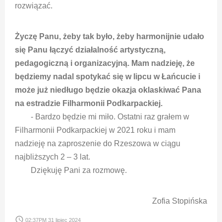
rozwiązać.
Życzę Panu, żeby tak było, żeby harmonijnie udało
się Panu łączyć działalność artystyczną,
pedagogiczną i organizacyjną. Mam nadzieję, że
będziemy nadal spotykać się w lipcu w Łańcucie i
może już niedługo będzie okazja oklaskiwać Pana
na estradzie Filharmonii Podkarpackiej.
- Bardzo będzie mi miło. Ostatni raz grałem w
Filharmonii Podkarpackiej w 2021 roku i mam
nadzieję na zaproszenie do Rzeszowa w ciągu
najbliższych 2 – 3 lat.
Dziękuję Pani za rozmowę.
Zofia Stopińska
access_time
02:37PM 31 lipiec 2024