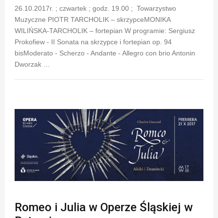
26.10.2017r. ; czwartek ; godz. 19.00 ; Towarzystwo
Muzyczne PIOTR TARCHOLIK – skrzypceMONIKA
WILIŃSKA-TARCHOLIK – fortepian W programie: Sergiusz
Prokofiew - II Sonata na skrzypce i fortepian op. 94
bisModerato - Scherzo - Andante - Allegro con brio Antonin
Dworzak …
Romeo i Julia w Operze Śląskiej w