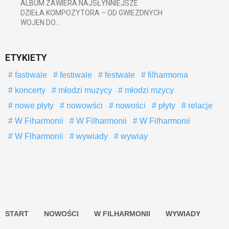
ALBUM ZAWIERA NAJSŁYNNIEJSZE
DZIEŁA KOMPOZYTORA – OD GWIEZDNYCH
WOJEN DO...
ETYKIETY
fastiwale
festiwale
festwale
filharmonia
koncerty
młodzi muzycy
młodzi mzycy
nowe płyty
nowowści
nowości
płyty
relacje
W Fiharmonii
W Filharmonii
W Filharmonii
W Flharmonii
wywiady
wywiay
START
NOWOŚCI
W FILHARMONII
WYWIADY