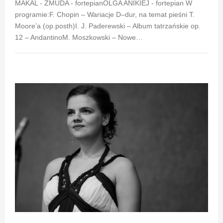
MAKAL - ŻMUDA - fortepianOLGA ANIKIEJ - fortepian W
programie:F. Chopin – Wariacje D–dur, na temat pieśni T.
Moore’a (op.posth)I. J. Paderewski – Album tatrzańskie op.
12 – AndantinoM. Moszkowski – Nowe…