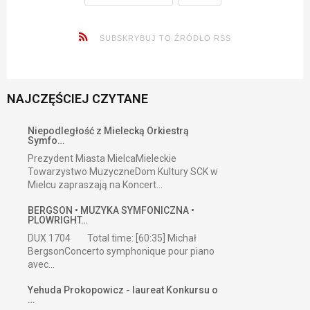
SUBSKRYBUJ TO ŹRÓDŁO RSS
NAJCZĘŚCIEJ CZYTANE
Niepodległość z Mielecką Orkiestrą
Symfo…
Prezydent Miasta MielcaMieleckie
Towarzystwo MuzyczneDom Kultury SCK w
Mielcu zapraszają na Koncert...
BERGSON • MUZYKA SYMFONICZNA •
PLOWRIGHT…
DUX 1704 Total time: [60:35] Michał
BergsonConcerto symphonique pour piano
avec...
Yehuda Prokopowicz - laureat Konkursu o
…