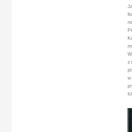
Ja
fo
ne
Pr
K
mu
W
z 
pl
w
pr
I