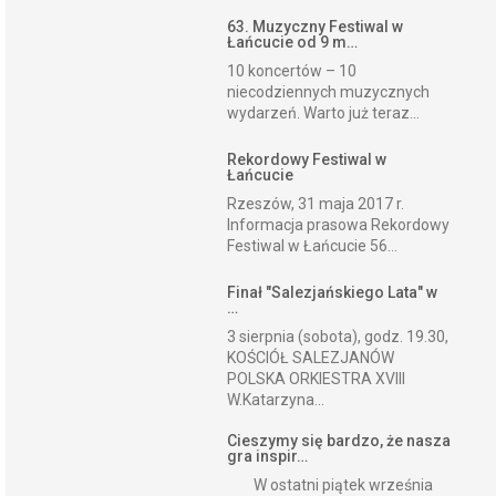
63. Muzyczny Festiwal w
Łańcucie od 9 m…
10 koncertów – 10
niecodziennych muzycznych
wydarzeń. Warto już teraz...
Rekordowy Festiwal w
Łańcucie
Rzeszów, 31 maja 2017 r.
Informacja prasowa Rekordowy
Festiwal w Łańcucie 56...
Finał "Salezjańskiego Lata" w
…
3 sierpnia (sobota), godz. 19.30,
KOŚCIÓŁ SALEZJANÓW
POLSKA ORKIESTRA XVIII
W.Katarzyna...
Cieszymy się bardzo, że nasza
gra inspir…
W ostatni piątek września