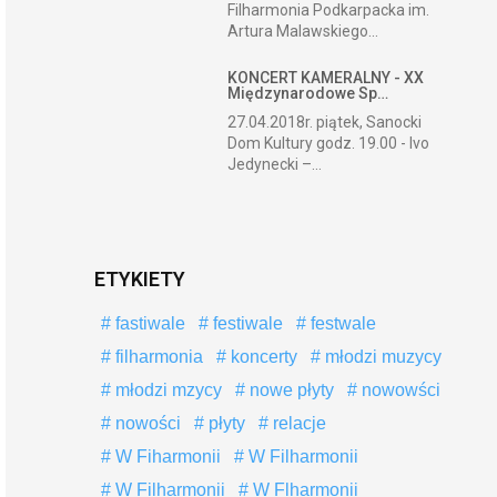
Filharmonia Podkarpacka im.
Artura Malawskiego...
KONCERT KAMERALNY - XX
Międzynarodowe Sp…
27.04.2018r. piątek, Sanocki
Dom Kultury godz. 19.00 - Ivo
Jedynecki –...
ETYKIETY
fastiwale
festiwale
festwale
filharmonia
koncerty
młodzi muzycy
młodzi mzycy
nowe płyty
nowowści
nowości
płyty
relacje
W Fiharmonii
W Filharmonii
W Filharmonii
W Flharmonii