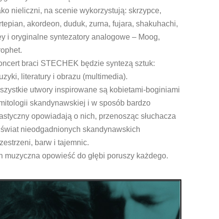
ko nieliczni, na scenie wykorzystują: skrzypce,
rtepian, akordeon, duduk, zurna, fujara, shakuhachi,
y i oryginalne syntezatory analogowe – Moog,
ophet.
oncert braci STECHEK będzie syntezą sztuk:
zyki, literatury i obrazu (multimedia).
szystkie utwory inspirowane są kobietami-boginiami
mitologii skandynawskiej i w sposób bardzo
astyczny opowiadają o nich, przenosząc słuchacza
 świat nieodgadnionych skandynawskich
zestrzeni, barw i tajemnic.
ch muzyczna opowieść do głębi poruszy każdego.