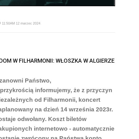
me
11:50AM 12 marzec 2024
OOM W FILHARMONII: WŁOSZKA W ALGIERZE
zanowni Państwo,
 przykrością informujemy, że z przyczyn
iezależnych od Filharmonii, koncert
aplanowany na dzień 14 września 2023r.
ostaje odwołany. Koszt biletów
akupionych internetowo - automatycznie
ostanie zwrócony na Państwa konto.