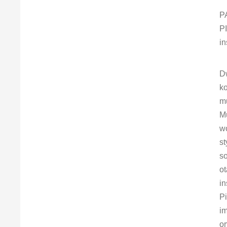
P
P
in
Dw
ko
mu
Mu
wo
s
so
ot
in
Pi
i
or