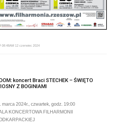
me
08:48AM 12 czerwiec 2024
OOM: koncert Braci STECHEK – ŚWIĘTO
IOSNY Z BOGINIAMI
 marca 2024r., czwartek, godz. 19:00
ALA KONCERTOWA FILHARMONII
ODKARPACKIEJ