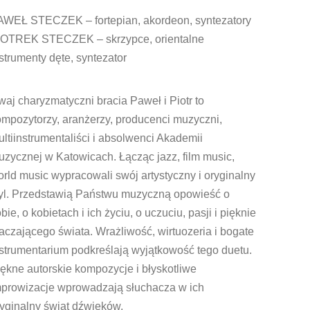
AWEŁ STECZEK – fortepian, akordeon, syntezatory
IOTREK STECZEK – skrzypce, orientalne
strumenty dęte, syntezator
aj charyzmatyczni bracia Paweł i Piotr to
mpozytorzy, aranżerzy, producenci muzyczni,
ltiinstrumentaliści i absolwenci Akademii
zycznej w Katowicach. Łącząc jazz, film music,
rld music wypracowali swój artystyczny i oryginalny
tyl. Przedstawią Państwu muzyczną opowieść o
bie, o kobietach i ich życiu, o uczuciu, pasji i pięknie
aczającego świata. Wrażliwość, wirtuozeria i bogate
strumentarium podkreślają wyjątkowość tego duetu.
ękne autorskie kompozycje i błyskotliwe
mprowizacje wprowadzają słuchacza w ich
yginalny świat dźwięków.