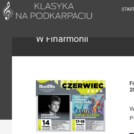
STAR
W Fiharmonii
F
2
W
P