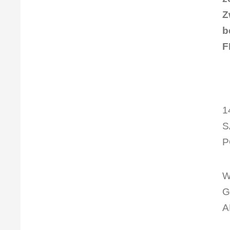
Z
b
F
1
S
P
W
G
A