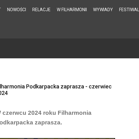
T
NOWOŚCI
RELACJE
W FILHARMONII
WYWIADY
FESTIWA
ilharmonia Podkarpacka zaprasza - czerwiec
024
 czerwcu 2024 roku Filharmonia
odkarpacka zaprasza.