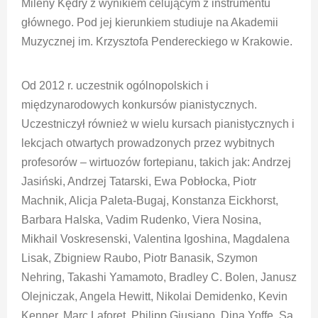
Mileny Kędry z wynikiem celującym z instrumentu
głównego. Pod jej kierunkiem studiuje na Akademii
Muzycznej im. Krzysztofa Pendereckiego w Krakowie.
Od 2012 r. uczestnik ogólnopolskich i
międzynarodowych konkursów pianistycznych.
Uczestniczył również w wielu kursach pianistycznych i
lekcjach otwartych prowadzonych przez wybitnych
profesorów – wirtuozów fortepianu, takich jak: Andrzej
Jasiński, Andrzej Tatarski, Ewa Pobłocka, Piotr
Machnik, Alicja Paleta-Bugaj, Konstanza Eickhorst,
Barbara Halska, Vadim Rudenko, Viera Nosina,
Mikhail Voskresenski, Valentina Igoshina, Magdalena
Lisak, Zbigniew Raubo, Piotr Banasik, Szymon
Nehring, Takashi Yamamoto, Bradley C. Bolen, Janusz
Olejniczak, Angela Hewitt, Nikolai Demidenko, Kevin
Kenner, Marc Laforet, Philipp Giusiano, Dina Yoffe, Sa