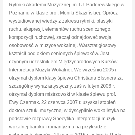
Rytmiki Akademii Muzycznej im. I.J. Paderewskiego w
Poznaniu w klasie prof. Moniki Skazińskiej. Oprócz
wystudiowanej wiedzy z zakresu rytmiki, plastyki
ruchu, ekspresji, elementów ruchu scenicznego,
kompozycji ruchowej, zaczął odnajdować swoją
osobowość w muzyce wokalnej. Warsztat głosowy
kształcił pod okiem cenionych śpiewaków. Jest
czynnym uczestnikiem Międzynarodowych Kursów
Interpretacji Muzyki Wokalnej. We wrześniu 2005 r.
otrzymał dyplom klasy śpiewu Christiana Elssnera za
szczególny wyraz artystyczny, zaś w lutym 2006 r.
otrzymał dyplom mistrzowski w klasie śpiewu prof.
Ewy Czermak. 22 czerwca 2007 r. uzyskał stopień
doktora sztuki muzycznej w dyscyplinie wokalistyka na
podstawie rozprawy Specyfika interpretacji muzyki
wokalnej baroku i romantyzmu na przykładzie
wybranych utworów. 14 marca 2016 r. uchwałą Rady