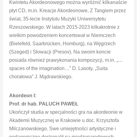
Kwintetu Akordeonowego można wyróżnić kilkanaście
płyt CD, m.in. Kreacje Akordeonowe, Z Tangiem przez
świat, 35-lecie Instytutu Muzyki Uniwersytetu
Rzeszowskiego. W latach 2015-2023 kilkakrotnie z
wielkim powodzeniem koncertował w Niemczech
(Bielefeld, Saarbrücken, Homburg), na Węgrzech
(Szeged) i Słowacji (Presov). Na swoim koncie
posiada również prawykonania kompozycji, m.in. „…
spaces of the imagination…” D. Lasoty, „Suita
chorałowa” J. Mądrawskiego.
Akordeon I:
Prof. dr hab. PALUCH PAWEŁ
Ukończył studia w specjalności gra na akordeonie w
Akademii Muzycznej w Krakowie u doc. Krzysztofa
Milczanowskiego. Swe umiejętności artystyczne i
pedagogiczne doskonalił na międzynarodowych