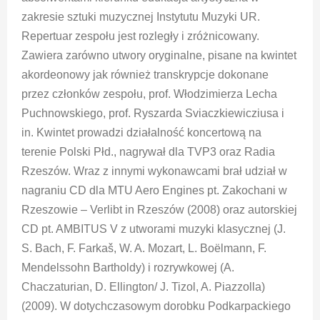
zakresie sztuki muzycznej Instytutu Muzyki UR.
Repertuar zespołu jest rozległy i zróżnicowany.
Zawiera zarówno utwory oryginalne, pisane na kwintet
akordeonowy jak również transkrypcje dokonane
przez członków zespołu, prof. Włodzimierza Lecha
Puchnowskiego, prof. Ryszarda Sviaczkiewicziusa i
in. Kwintet prowadzi działalność koncertową na
terenie Polski Płd., nagrywał dla TVP3 oraz Radia
Rzeszów. Wraz z innymi wykonawcami brał udział w
nagraniu CD dla MTU Aero Engines pt. Zakochani w
Rzeszowie – Verlibt in Rzeszów (2008) oraz autorskiej
CD pt. AMBITUS V z utworami muzyki klasycznej (J.
S. Bach, F. Farkaš, W. A. Mozart, L. Boëlmann, F.
Mendelssohn Bartholdy) i rozrywkowej (A.
Chaczaturian, D. Ellington/ J. Tizol, A. Piazzolla)
(2009). W dotychczasowym dorobku Podkarpackiego