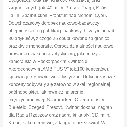
Bydgoszcz, Gdańsk, Kraków, Warszawa) oraz
zagranicznych (ok. 40 m. in. Presov, Praga, Kijów,
Tallin, Saarbrücken, Frankfurt nad Menem, Cypr).
Dotychczasowy dorobek naukowo-badawczy
obejmuje szereg publikacji naukowych, w tym ponad
80 artykułów, z czego 26 opublikowano za granicą,
oraz dwie monografie. Oprócz działalności naukowej
prowadzi działalność artystyczną, jako muzyk-
kameralista w Podkarpackim Kwintecie
Akordeonowym „AMBITUS V” (ok.100 koncertów),
sprawując kierownictwo artystyczne. Dotychczasowe
koncerty odbywały się zarówno w skali regionalnej i
ogólnopolskiej, jak również na arenie
międzynarodowej (Saarbrücken, Otzenahausen,
Bielefeld, Szeged, Presov). Kwintet dokonał nagrań
dla Radia Rzeszów oraz nagrał kilka płyt CD, m.in.
Kreacje akordeonowe, Z tangiem przez świat. W