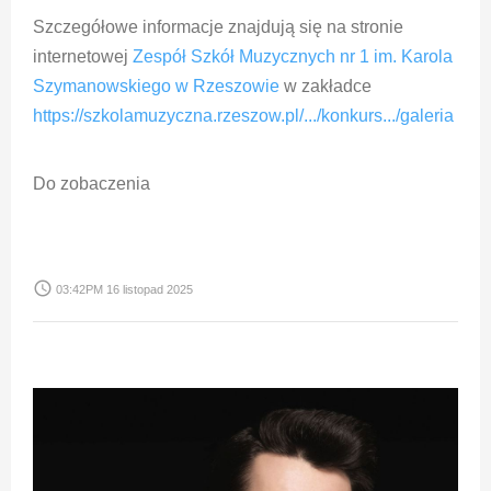
Szczegółowe informacje znajdują się na stronie
internetowej
Zespół Szkół Muzycznych nr 1 im. Karola
Szymanowskiego w Rzeszowie
w zakładce
https://szkolamuzyczna.rzeszow.pl/.../konkurs.../galeria
Do zobaczenia
access_time
03:42PM 16 listopad 2025