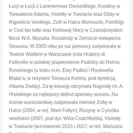
Łucji w Łucji z Lammermoor Donizettiego, Koraliny w
Toreadorze Adama, Violetty w Traviacie oraz Gildy w
Rigoletcie Verdiego, Zofii w Halce Moniuszki, Fiordiligi
w Cosi fan tutte oraz Królowej Nocy w Czarodziejskim
flecie W.A. Mozarta, Rozalindy w Zemście nietoperza
Straussa. W 2003 roku po raz pierwszy zaśpiewała w
Teatrze Wielkim w Warszawie (rola Hrabiny di
Folleville w polskiej prapremierze Podróży do Reims
Rossiniego (u boku m.in. Ewy Podleś i Rockwella
Blake’a, w reżyserii Tomasza Koniny, pod dyrekcją
Alberta Zeddy). Za tę kreację otrzymała Nagrodę im. A.
Hiolskiego za najlepszy debiut operowy sezonu. Na
scenie warszawskiej zaśpiewała również Zofię w
Halce (2004, w reż. Marii Fołtyn), Rozynę w Cyruliku
sewilskim (2007, pod dyr. Willa Crutchfielda), Violettę
w Traviacie (wznowienie 2015 i 2017, w reż. Mariusza