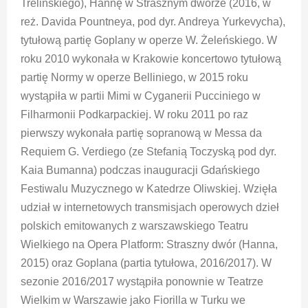
Trelińskiego), Hannę w Strasznym dworze (2016, w
reż. Davida Pountneya, pod dyr. Andreya Yurkevycha),
tytułową partię Goplany w operze W. Żeleńskiego. W
roku 2010 wykonała w Krakowie koncertowo tytułową
partię Normy w operze Belliniego, w 2015 roku
wystąpiła w partii Mimi w Cyganerii Pucciniego w
Filharmonii Podkarpackiej. W roku 2011 po raz
pierwszy wykonała partię sopranową w Messa da
Requiem G. Verdiego (ze Stefanią Toczyską pod dyr.
Kaia Bumanna) podczas inauguracji Gdańskiego
Festiwalu Muzycznego w Katedrze Oliwskiej. Wzięła
udział w internetowych transmisjach operowych dzieł
polskich emitowanych z warszawskiego Teatru
Wielkiego na Opera Platform: Straszny dwór (Hanna,
2015) oraz Goplana (partia tytułowa, 2016/2017). W
sezonie 2016/2017 wystąpiła ponownie w Teatrze
Wielkim w Warszawie jako Fiorilla w Turku we