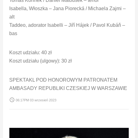
Tomáš Kořínek / Daniel Matoušek – tenor
Isabella, Włoszka – Jana Piorecká / Michaela Zajmi –
alt
Taddeo, adorator Isabelli – Jiří Hájek / Pavol Kubáň –
bas
Koszt udziału: 40 zł
Koszt udziału (ulgowy): 30 zł
SPEKTAKL POD HONOROWYM PATRONATEM
AMBASADY REPUBLIKI CZESKIEJ W WARSZAWIE
access_time
06:17PM 03 wrzesień 2023