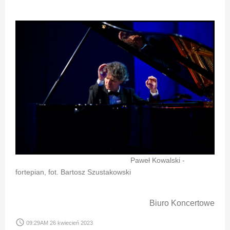
Paweł Kowalski -
fortepian, fot. Bartosz Szustakowski
Biuro Koncertowe
access_time
09:29AM 26 kwiecień 2023