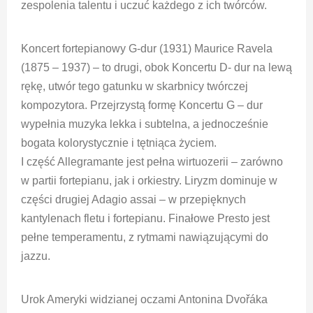
zespolenia talentu i uczuć każdego z ich twórców.
Koncert fortepianowy G-dur (1931) Maurice Ravela
(1875 – 1937) – to drugi, obok Koncertu D- dur na lewą
rękę, utwór tego gatunku w skarbnicy twórczej
kompozytora. Przejrzystą formę Koncertu G – dur
wypełnia muzyka lekka i subtelna, a jednocześnie
bogata kolorystycznie i tętniąca życiem.
I część Allegramante jest pełna wirtuozerii – zarówno
w partii fortepianu, jak i orkiestry. Liryzm dominuje w
części drugiej Adagio assai – w przepięknych
kantylenach fletu i fortepianu. Finałowe Presto jest
pełne temperamentu, z rytmami nawiązującymi do
jazzu.
Urok Ameryki widzianej oczami Antonina Dvořáka