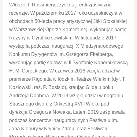
Włoszech Rossiniego, zyskując entuzjastyczne
recenzje. W październiku 2017 roku uczestniczyła w
obchodach 50-lecia pracy artystycznej Jitki Stokalskiej
w Warszawskiej Operze Kameralnej, wykonując partię
Rozyny w Cyruliku sewilskim. W listopadzie 2017
wystąpiła podczas inauguracji X Międzynarodowego
Konkursu Dyrygentów im. Grzegorza Fitelberga,
wykonując partię solową w II Symfonię Kopernikowską
H. M. Góreckiego. W czerwcu 2018 wzięła udział w
premierze Rigoletta w łódzkim Teatrze Wielkim (dyr. T.
Kozłowski, reż. P. Bosisio), kreując Gildę u boku
Andrzeja Dobbera. W 2018 wzięła udział w nagraniu
Strasznego dworu z Orkiestrą XVIII Wieku pod
dyrekcją Grzegorza Nowaka. Latem 2019 zaśpiewała
podczas koncertów inauguracyjnych Festiwalu im.
Jana Kiepury w Krynicy Zdroju oraz Festiwalu
Mozartowskiego Warszawskiej Opery Kameralnej.