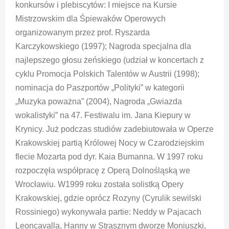
konkursów i plebiscytów: I miejsce na Kursie
Mistrzowskim dla Śpiewaków Operowych
organizowanym przez prof. Ryszarda
Karczykowskiego (1997); Nagroda specjalna dla
najlepszego głosu żeńskiego (udział w koncertach z
cyklu Promocja Polskich Talentów w Austrii (1998);
nominacja do Paszportów „Polityki” w kategorii
„Muzyka poważna” (2004), Nagroda „Gwiazda
wokalistyki” na 47. Festiwalu im. Jana Kiepury w
Krynicy. Już podczas studiów zadebiutowała w Operze
Krakowskiej partią Królowej Nocy w Czarodziejskim
flecie Mozarta pod dyr. Kaia Bumanna. W 1997 roku
rozpoczęła współpracę z Operą Dolnośląską we
Wrocławiu. W1999 roku została solistką Opery
Krakowskiej, gdzie oprócz Rozyny (Cyrulik sewilski
Rossiniego) wykonywała partie: Neddy w Pajacach
Leoncavalla, Hanny w Strasznym dworze Moniuszki,