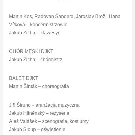
Martin Kos, Radovan Šandera, Jaroslav Brož i Hana
Vítková – koncermistrzowie
Jakub Zicha – klawesyn
CHÓR MĘSKI DJKT
Jakub Zicha – chórmistrz
BALET DJKT
Martin Šinták – choreografia
Jiří Štrunc – aranżacja muzyczna
Jakub Hliněnský – reżyseria
Aleš Valášek – scenografia, kostiumy
Jakub Sloup – oświetlenie