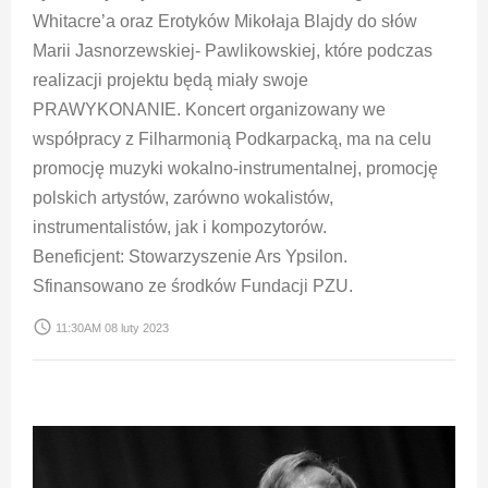
Whitacre’a oraz Erotyków Mikołaja Blajdy do słów
Marii Jasnorzewskiej- Pawlikowskiej, które podczas
realizacji projektu będą miały swoje
PRAWYKONANIE. Koncert organizowany we
współpracy z Filharmonią Podkarpacką, ma na celu
promocję muzyki wokalno-instrumentalnej, promocję
polskich artystów, zarówno wokalistów,
instrumentalistów, jak i kompozytorów.
Beneficjent: Stowarzyszenie Ars Ypsilon.
Sfinansowano ze środków Fundacji PZU.
access_time
11:30AM 08 luty 2023