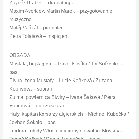
Zbyněk Brabec – dramaturgia
Maxim Averkiev, Martin Marek – przygotowanie
muzyczne
Matěj Vaňkát – prompter
Petra Tolašová – inspicjent
OBSADA:
Mustafa, bej Algieru – Pavel Klečka / Jiří Sulženko –
bas
Elvira, żona Mustafy – Lucie Kaňková / Zuzana
Kopřivová – sopran
Zulma, powiernica Elwiry – Ivana Šaková / Petra
Vondrová – mezzosopran
Haly, kapitan korsarzy algierskich – Michael Kubečka /
Jevhen Šokalo – bas
Lindoro, młody Włoch, ulubiony niewolnik Mustafy –