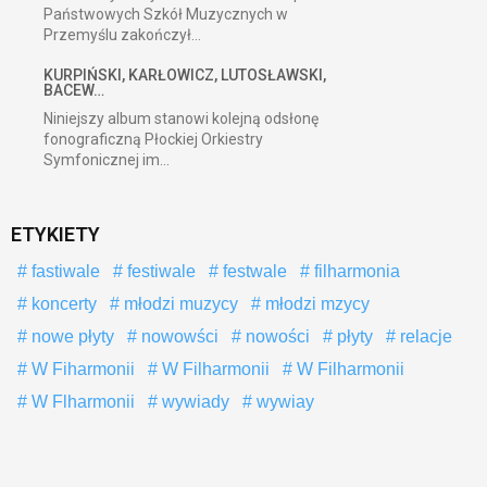
Państwowych Szkół Muzycznych w
Przemyślu zakończył...
KURPIŃSKI, KARŁOWICZ, LUTOSŁAWSKI,
BACEW…
Niniejszy album stanowi kolejną odsłonę
fonograficzną Płockiej Orkiestry
Symfonicznej im...
ETYKIETY
fastiwale
festiwale
festwale
filharmonia
koncerty
młodzi muzycy
młodzi mzycy
nowe płyty
nowowści
nowości
płyty
relacje
W Fiharmonii
W Filharmonii
W Filharmonii
W Flharmonii
wywiady
wywiay