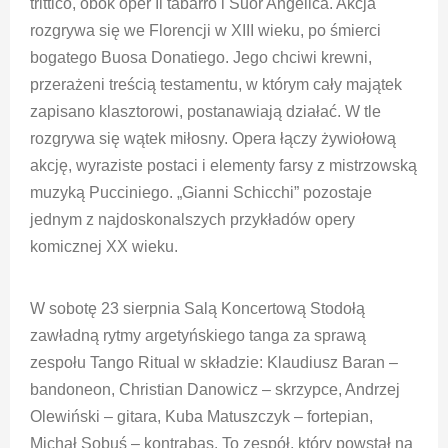
trittico, obok oper Il tabarro i Suor Angelica. Akcja
rozgrywa się we Florencji w XIII wieku, po śmierci
bogatego Buosa Donatiego. Jego chciwi krewni,
przerażeni treścią testamentu, w którym cały majątek
zapisano klasztorowi, postanawiają działać. W tle
rozgrywa się wątek miłosny. Opera łączy żywiołową
akcję, wyraziste postaci i elementy farsy z mistrzowską
muzyką Pucciniego. „Gianni Schicchi” pozostaje
jednym z najdoskonalszych przykładów opery
komicznej XX wieku.
W sobotę 23 sierpnia Salą Koncertową Stodołą
zawładną rytmy argetyńskiego tanga za sprawą
zespołu Tango Ritual w składzie: Klaudiusz Baran –
bandoneon, Christian Danowicz – skrzypce, Andrzej
Olewiński – gitara, Kuba Matuszczyk – fortepian,
Michał Sobuś – kontrabas. To zespół, który powstał na