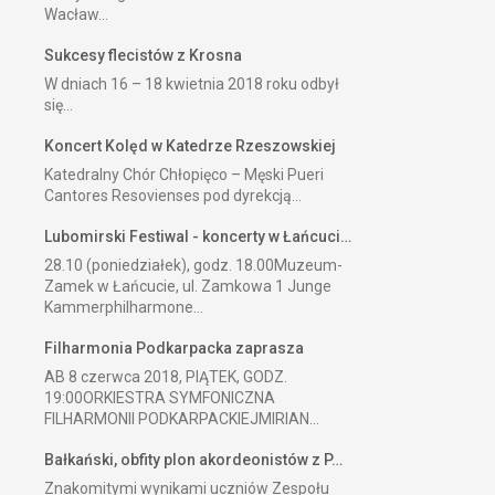
Wacław...
Sukcesy flecistów z Krosna
W dniach 16 – 18 kwietnia 2018 roku odbył
się...
Koncert Kolęd w Katedrze Rzeszowskiej
Katedralny Chór Chłopięco – Męski Pueri
Cantores Resovienses pod dyrekcją...
Lubomirski Festiwal - koncerty w Łańcuci…
28.10 (poniedziałek), godz. 18.00Muzeum-
Zamek w Łańcucie, ul. Zamkowa 1 Junge
Kammerphilharmone...
Filharmonia Podkarpacka zaprasza
AB 8 czerwca 2018, PIĄTEK, GODZ.
19:00ORKIESTRA SYMFONICZNA
FILHARMONII PODKARPACKIEJMIRIAN...
Bałkański, obfity plon akordeonistów z P…
Znakomitymi wynikami uczniów Zespołu