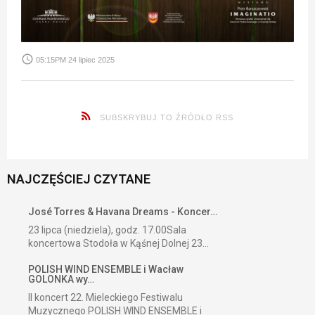
access_time
05:15PM 24 lipiec 2025
SUBSKRYBUJ TO ŹRÓDŁO RSS
NAJCZĘŚCIEJ CZYTANE
José Torres & Havana Dreams - Koncer…
23 lipca (niedziela), godz. 17.00Sala
koncertowa Stodoła w Kąśnej Dolnej 23...
POLISH WIND ENSEMBLE i Wacław
GOLONKA wy…
II koncert 22. Mieleckiego Festiwalu
Muzycznego POLISH WIND ENSEMBLE i