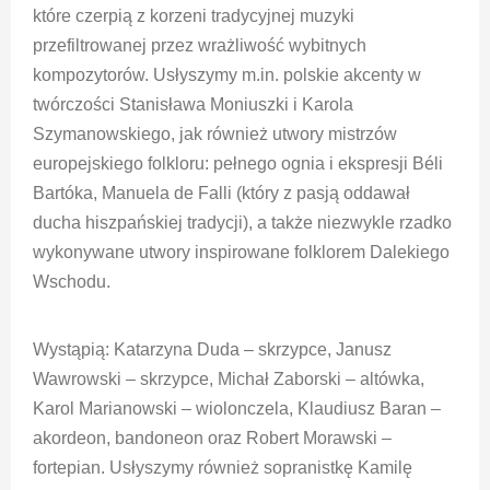
które czerpią z korzeni tradycyjnej muzyki
przefiltrowanej przez wrażliwość wybitnych
kompozytorów. Usłyszymy m.in. polskie akcenty w
twórczości Stanisława Moniuszki i Karola
Szymanowskiego, jak również utwory mistrzów
europejskiego folkloru: pełnego ognia i ekspresji Béli
Bartóka, Manuela de Falli (który z pasją oddawał
ducha hiszpańskiej tradycji), a także niezwykle rzadko
wykonywane utwory inspirowane folklorem Dalekiego
Wschodu.
Wystąpią: Katarzyna Duda – skrzypce, Janusz
Wawrowski – skrzypce, Michał Zaborski – altówka,
Karol Marianowski – wiolonczela, Klaudiusz Baran –
akordeon, bandoneon oraz Robert Morawski –
fortepian. Usłyszymy również sopranistkę Kamilę