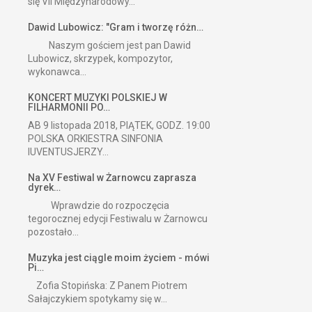
się VII Międzynarodowy...
Dawid Lubowicz: "Gram i tworzę różn…
Naszym gościem jest pan Dawid
Lubowicz, skrzypek, kompozytor,
wykonawca...
KONCERT MUZYKI POLSKIEJ W
FILHARMONII PO…
AB 9 listopada 2018, PIĄTEK, GODZ. 19:00
POLSKA ORKIESTRA SINFONIA
IUVENTUSJERZY...
Na XV Festiwal w Żarnowcu zaprasza
dyrek…
Wprawdzie do rozpoczęcia
tegorocznej edycji Festiwalu w Żarnowcu
pozostało...
Muzyka jest ciągle moim życiem - mówi
Pi…
Zofia Stopińska: Z Panem Piotrem
Sałajczykiem spotykamy się w...