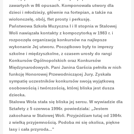
zawartych w 86 opusach. Komponowała utwory dla
dzieci i młodzieży, głównie na fortepian, a także na
wiolonczelę, obój, flet prosty i perkusję.
Państwowa Szkoła Muzyczna I i II stopnia w Stalowej
Woli nawiązała kontakty z kompozytorką w 1983 r. i
rozpoczęła organizację konkursów na najlepsze
wykonanie Jej utworu. Początkowo były to imprezy
szkolne i międzyszkolne, z czasem urosły do rangi
Konkursów Ogólnopolskich oraz Konkursów
Międzynarodowych. Pani Janina Garścia pełniła w nich
funkcję Honorowej Przewodniczącej Jury. Zyskała
sympatię uczestników konkursów swoją wyjątkową
osobowością i twórczością, której bliska jest dusza
dziecka.
Stalowa Wola stała się bliska jej sercu. W wywiadzie dla
Sztafety z 5 czerwca 1996r. powiedziała: „Jestem
zakochana w Stalowej Woli. Przyjeżdżam tutaj od 1984r.
z wielką przyjemnością. Podoba mi się okolica, piękne
lasy i cała przyroda...”