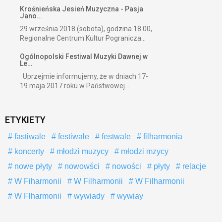
Krośnieńska Jesień Muzyczna - Pasja
Jano…
29 września 2018 (sobota), godzina 18.00,
Regionalne Centrum Kultur Pogranicza...
Ogólnopolski Festiwal Muzyki Dawnej w
Le…
Uprzejmie informujemy, że w dniach 17-
19 maja 2017 roku w Państwowej...
ETYKIETY
fastiwale
festiwale
festwale
filharmonia
koncerty
młodzi muzycy
młodzi mzycy
nowe płyty
nowowści
nowości
płyty
relacje
W Fiharmonii
W Filharmonii
W Filharmonii
W Flharmonii
wywiady
wywiay