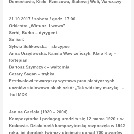
Domosławic, Kielc, Rzeszowa, Stalowej Woli, Warszawy
21.10.2017 / sobota / godz. 17.00
Orkiestra „Wirtuozi Lwowa”
Serhij Burko – dyrygent
Soliści:
Sylwia Sulikowska – skrzypce
Anna Urzędowska, Kamila Wawrzeńczyk, Klara Kraj –
fortepian
Bartosz Szymczyk – waltornia
Cezary Sagan – trąbka
Festiwalowi towarzyszy wystawa prac plastycznych
uczniów stalowowolskich szkół „Tak widzimy muzykę” –
hol MDK
Janina Garścia (
1920 – 2004)
Kompozytorka i pedagog urodziła się 12 marca 1920 r. w
Krakowie. Działalność kompozytorską rozpoczęła w 1942
roku, jej dorobek twórczy obejmuje ponad 700 utworów