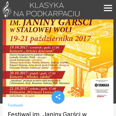
share
Festiwale
Festiwal im. Janiny Garści w