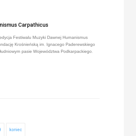
anismus Carpathicus
uż edycja Festiwalu Muzyki Dawnej Humanismus
Fundację Krośnieńską im. Ignacego Paderewskiego
 południowym pasie Województwa Podkarpackiego.
ł
koniec