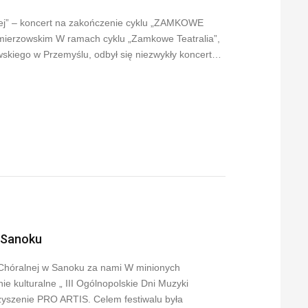
znej” – koncert na zakończenie cyklu „ZAMKOWE
ierzowskim W ramach cyklu „Zamkowe Teatralia”,
wskiego w Przemyślu, odbył się niezwykły koncert…
w Sanoku
i Chóralnej w Sanoku za nami W minionych
e kulturalne „ III Ogólnopolskie Dni Muzyki
yszenie PRO ARTIS. Celem festiwalu była