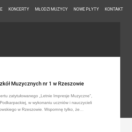
LE
KONCERTY
MŁODZI MUZYCY
NOWE PŁYTY
KONTAKT
Szkół Muzycznych nr 1 w Rzeszowie
ertu zatytułowanego „Letnie Impresje Muzyczne”,
 Podkarpackiej, w wykonaniu uczniów i nauczycieli
nowskiego w Rzeszowie. Wspomnę tylko, że…