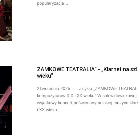
popularyzacja…
ZAMKOWE TEATRALIA” - „Klarnet na szla
wieku”
21września 2025 r. – z cyklu „ZAMKOWE TEATRALIA”
kompozytorów XIX i XX wieku” W sali widowiskowej
wyjątkowy koncert poświęcony polskiej muzyce kla
i XX wieku…