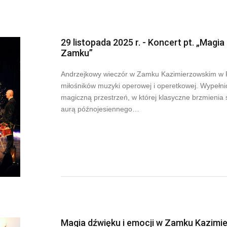
29 listopada 2025 r. - Koncert pt. „Mag
Zamku”
Andrzejkowy wieczór w Zamku Kazimierzowskim w P
miłośników muzyki operowej i operetkowej. Wypełni
magiczną przestrzeń, w której klasyczne brzmienia
aurą późnojesiennego…
Magia dźwięku i emocji w Zamku Kazimi