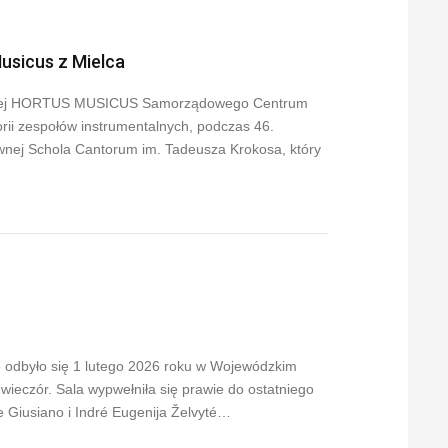
usicus z Mielca
wnej HORTUS MUSICUS Samorządowego Centrum
rii zespołów instrumentalnych, podczas 46.
ej Schola Cantorum im. Tadeusza Krokosa, który
 odbyło się 1 lutego 2026 roku w Wojewódzkim
ieczór. Sala wypwełniła się prawie do ostatniego
e Giusiano i Indré Eugenija Želvyté…