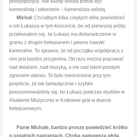
predyspozycji. Nie każdy solista potrafi być
kameralistą i odwrotnie – kameralista solistą.
Michał
: Chciałbym kilka ciepłych słów powiedzieć
o roli Łukasza w tym koncercie, bo od pierwszej próby
przekonałem się, że Łukasz ma doświadczenie w
graniu z drugim fortepianem i pewne nawyki
kameralne. To sprawia, że od początku współpraca z
nim jest bardzo przyjemna. Od razu można pracować
nad detalami, nad muzyką, a nie nad takim prostym
zgraniem utworu. To było nieocenione przy tym
projekcie, że tak fantastycznie i szybko
porozumiewaliśmy się, bo Łukasz podczas studiów w
Akademii Muzycznej w Krakowie grał w duecie
fortepianowym.
Panie Michale, bardzo proszę powiedzieć krótko
o ostatnich nagraniach. Chyba najnowsza płyta