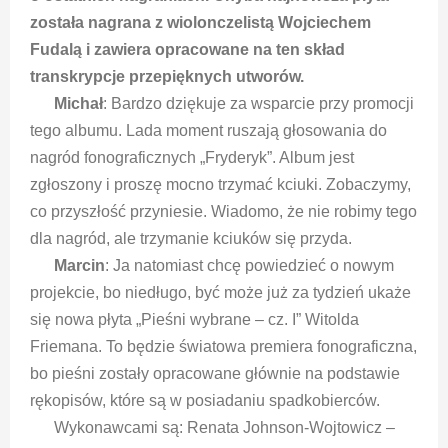
została nagrana z wiolonczelistą Wojciechem
Fudalą i zawiera opracowane na ten skład
transkrypcje przepięknych utworów.
Michał
: Bardzo dziękuje za wsparcie przy promocji
tego albumu. Lada moment ruszają głosowania do
nagród fonograficznych „Fryderyk”. Album jest
zgłoszony i proszę mocno trzymać kciuki. Zobaczymy,
co przyszłość przyniesie. Wiadomo, że nie robimy tego
dla nagród, ale trzymanie kciuków się przyda.
Marcin
: Ja natomiast chcę powiedzieć o nowym
projekcie, bo niedługo, być może już za tydzień ukaże
się nowa płyta „Pieśni wybrane – cz. I” Witolda
Friemana. To będzie światowa premiera fonograficzna,
bo pieśni zostały opracowane głównie na podstawie
rękopisów, które są w posiadaniu spadkobierców.
Wykonawcami są: Renata Johnson-Wojtowicz –