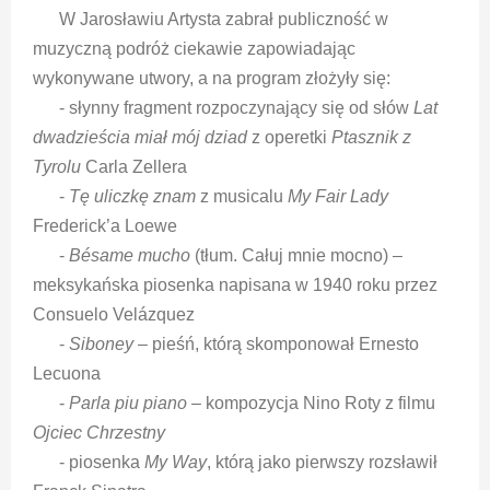
W Jarosławiu Artysta zabrał publiczność w
muzyczną podróż ciekawie zapowiadając
wykonywane utwory, a na program złożyły się:
- słynny fragment rozpoczynający się od słów
Lat
dwadzieścia miał mój dziad
z operetki
Ptasznik z
Tyrolu
Carla Zellera
-
Tę uliczkę znam
z musicalu
My Fair Lady
Frederick’a Loewe
-
Bésame mucho
(tłum. Całuj mnie mocno) –
meksykańska piosenka napisana w 1940 roku przez
Consuelo Velázquez
-
Siboney
– pieśń, którą skomponował Ernesto
Lecuona
-
Parla piu piano
– kompozycja Nino Roty z filmu
Ojciec Chrzestny
- piosenka
My Way
, którą jako pierwszy rozsławił