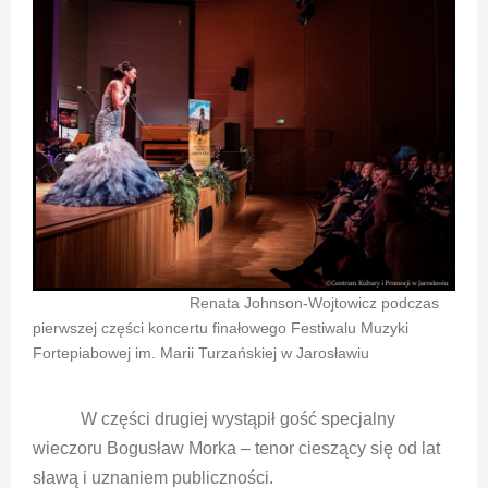
Renata Johnson-Wojtowicz podczas
pierwszej części koncertu finałowego Festiwalu Muzyki
Fortepiabowej im. Marii Turzańskiej w Jarosławiu
W części drugiej wystąpił gość specjalny
wieczoru Bogusław Morka – tenor cieszący się od lat
sławą i uznaniem publiczności.