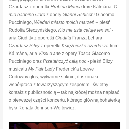
Czardasz z operetki
Hrabina Marica
Imre Kálmána,
O
mio babbino Caro
z opery
Gianni Schicchi
Giacomo
Pucciniego,
Wiedeń miasto moich marzeń
– pieśń
Rudolfa Sieczyńskiego,
Kto me usta całuje ten śni
-
aria Giuditty z operetki
Giuditta
Franza Lehara,
Czardasz Silvy
z operetki
Księżniczka czardasza
Imre
Kálmána, aria
Vissi d'arte
z opery
Tosca
Giacomo
Pucciniego oraz
Przetańczyć całą noc
- pieśń Elizy
musicalu
My Fair Lady
Frederick’a Loewe
Cudowny głos, wytworne suknie, doskonała
współpraca z towarzyszącym zespołem i świetny
kontakt z publicznością – tak najkrócej można napisać
o pierwszej części koncertu, którego główną bohaterką
była Renata Johnson-Wojtowicz.