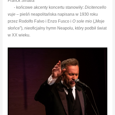
Franck Sinatra
- końcowe akcenty koncertu stanowiły:
Dicitencello
vuje
– pieśń neapolitańska napisana w 1930 roku
przez Rodolfo Falvo i Enzo Fusco i
O sole mio
(„Moje
słońce”), nieoficjalny hymn Neapolu, który podbił świat
w XX wieku.