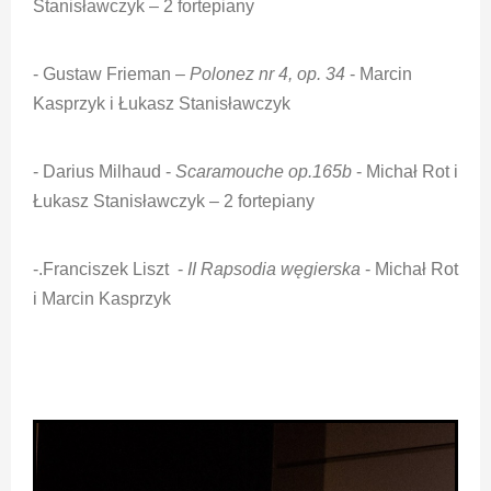
Stanisławczyk – 2 fortepiany
- Gustaw Frieman –
Polonez nr 4, op. 34
- Marcin
Kasprzyk i Łukasz Stanisławczyk
- Darius Milhaud -
Scaramouche op.165b
- Michał Rot i
Łukasz Stanisławczyk – 2 fortepiany
-.Franciszek Liszt -
II Rapsodia węgierska
- Michał Rot
i Marcin Kasprzyk