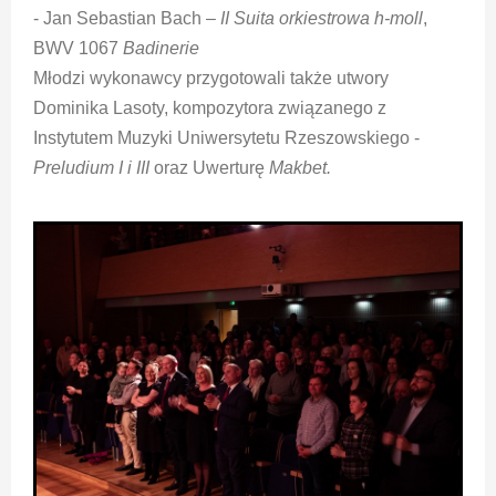
- Jan Sebastian Bach –
II Suita orkiestrowa h-moll
,
BWV 1067
Badinerie
Młodzi wykonawcy przygotowali także utwory
Dominika Lasoty, kompozytora związanego z
Instytutem Muzyki Uniwersytetu Rzeszowskiego -
Preludium I i III
oraz Uwerturę
Makbet.