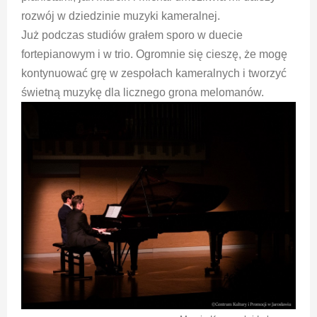
rozwój w dziedzinie muzyki kameralnej.
Już podczas studiów grałem sporo w duecie
fortepianowym i w trio. Ogromnie się cieszę, że mogę
kontynuować grę w zespołach kameralnych i tworzyć
świetną muzykę dla licznego grona melomanów.