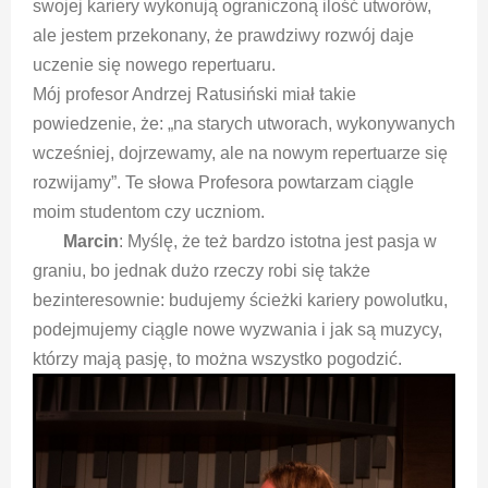
swojej kariery wykonują ograniczoną ilość utworów,
ale jestem przekonany, że prawdziwy rozwój daje
uczenie się nowego repertuaru.
Mój profesor Andrzej Ratusiński miał takie
powiedzenie, że: „na starych utworach, wykonywanych
wcześniej, dojrzewamy, ale na nowym repertuarze się
rozwijamy”. Te słowa Profesora powtarzam ciągle
moim studentom czy uczniom.
Marcin
: Myślę, że też bardzo istotna jest pasja w
graniu, bo jednak dużo rzeczy robi się także
bezinteresownie: budujemy ścieżki kariery powolutku,
podejmujemy ciągle nowe wyzwania i jak są muzycy,
którzy mają pasję, to można wszystko pogodzić.