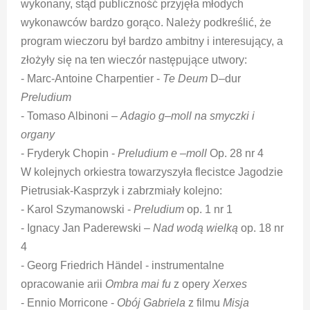
wykonany, stąd publiczność przyjęła młodych
wykonawców bardzo gorąco. Należy podkreślić, że
program wieczoru był bardzo ambitny i interesujący, a
złożyły się na ten wieczór następujące utwory:
- Marc-Antoine Charpentier -
Te Deum
D–dur
Preludium
- Tomaso Albinoni –
Adagio g–moll na smyczki i
organy
- Fryderyk Chopin -
Preludium e –moll
Op. 28 nr 4
W kolejnych orkiestra towarzyszyła flecistce Jagodzie
Pietrusiak-Kasprzyk i zabrzmiały kolejno:
- Karol Szymanowski -
Preludium
op. 1 nr 1
- Ignacy Jan Paderewski –
Nad wodą wielką
op. 18 nr
4
- Georg Friedrich Händel - instrumentalne
opracowanie arii
Ombra mai fu
z opery
Xerxes
- Ennio Morricone -
Obój Gabriela
z filmu
Misja