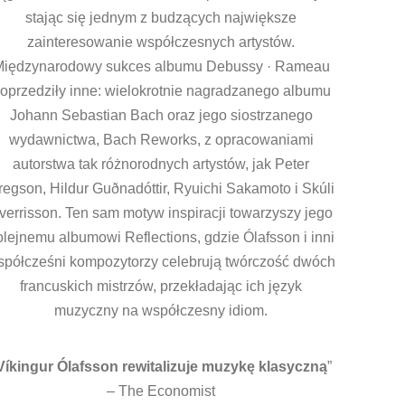
stając się jednym z budzących największe
zainteresowanie współczesnych artystów.
iędzynarodowy sukces albumu Debussy · Rameau
oprzedziły inne: wielokrotnie nagradzanego albumu
Johann Sebastian Bach oraz jego siostrzanego
wydawnictwa, Bach Reworks, z opracowaniami
autorstwa tak różnorodnych artystów, jak Peter
regson, Hildur Guðnadóttir, Ryuichi Sakamoto i Skúli
verrisson. Ten sam motyw inspiracji towarzyszy jego
olejnemu albumowi Reflections, gdzie Ólafsson i inni
spółcześni kompozytorzy celebrują twórczość dwóch
francuskich mistrzów, przekładając ich język
muzyczny na współczesny idiom.
Víkingur Ólafsson rewitalizuje muzykę klasyczną
”
– The Economist