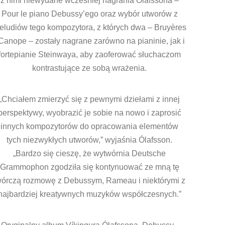
z nimi niewydane wcześniej nagrania Ólafssona –
Pour le piano Debussy’ego oraz wybór utworów z
eludiów tego kompozytora, z których dwa – Bruyères
 Canope – zostały nagrane zarówno na pianinie, jak i
fortepianie Steinwaya, aby zaoferować słuchaczom
kontrastujące ze sobą wrażenia.
„Chciałem zmierzyć się z pewnymi dziełami z innej
perspektywy, wyobrazić je sobie na nowo i zaprosić
innych kompozytorów do opracowania elementów
tych niezwykłych utworów,” wyjaśnia Ólafsson.
„Bardzo się cieszę, że wytwórnia Deutsche
Grammophon zgodziła się kontynuować ze mną tę
wórczą rozmowę z Debussym, Rameau i niektórymi z
najbardziej kreatywnych muzyków współczesnych.”