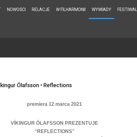
T
NOWOŚCI
RELACJE
W FILHARMONII
WYWIADY
FESTIWA
íkingur Ólafsson • Reflections
premiera 12 marca 2021
VÍKINGUR ÓLAFSSON PREZENTUJE
“REFLECTIONS”