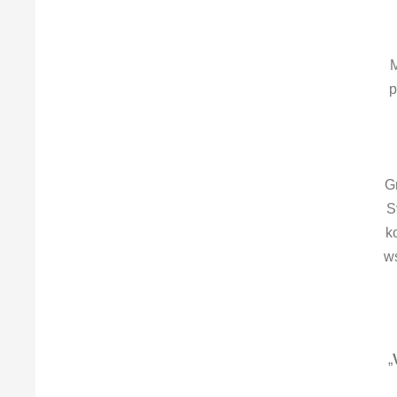
M
p
G
S
k
w
„