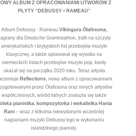
OWY ALBUM Z OPRACOWANIAMI UTWORÓW Z
PŁYTY “DEBUSSY • RAMEAU“
Album Debussy · Rameau
Víkingura Ólafssona
,
agrany dla Deutsche Grammophon, trafił na szczyty
amerykańskich i brytyjskich list przebojów muzyki
klasycznej, a także uplasował się wysoko na
niemieckich listach przebojów muzyki pop, kiedy
ukazał się na początku 2020 roku. Teraz artysta
rezentuje
Reflections
, nowy album z opracowaniami
rzygotowanymi przez Ólafssona oraz innych artystów
współczesnych, wśród których znalazła się także
olska pianistka, kompozytorka i
wokalistka Hania
Rani
– wraz z kilkoma niewydanymi wcześniej
nagraniami muzyki Debussy’ego w wykonaniu
islandzkiego pianisty.