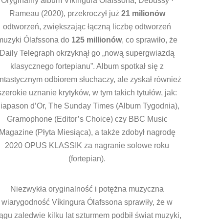
Oryginalny album Víkingura Ólafssona, Debussy ·
Rameau (2020), przekroczył już
21 milionów
odtworzeń, zwiększając łączną liczbę odtworzeń
muzyki Ólafssona do
125 millionów
, co sprawiło, że
Daily Telegraph okrzyknął go „nową supergwiazdą
klasycznego fortepianu”. Album spotkał się z
antastycznym odbiorem słuchaczy, ale zyskał również
szerokie uznanie krytyków, w tym takich tytułów, jak:
iapason d’Or, The Sunday Times (Album Tygodnia),
Gramophone (Editor’s Choice) czy BBC Music
Magazine (Płyta Miesiąca), a także zdobył nagrodę
2020 OPUS KLASSIK za nagranie solowe roku
(fortepian).
Niezwykła oryginalność i potężna muzyczna
wiarygodność Víkingura Ólafssona sprawiły, że w
ągu zaledwie kilku lat szturmem podbił świat muzyki,