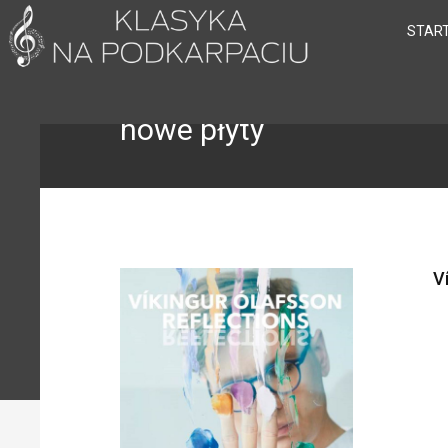
STAR
nowe płyty
V