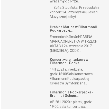
wracamy do Prze…
Zofia Stopińska: Przedostatni
koncert 34. Przemyskiej Jesieni
Muzycznej odbył...
Hrabina Marica w Filharmonii
Podkarpacki…
Emmerich KálmánHRABINA
MARICAOPERETKA W TRZECH
AKTACH 24 września 2017,
(NIEDZIELA), GODZ...
Koncert walentynkowy w
Filharmonii Podka…
14 II 2021 r., niedziela,
godz.18:00Sala koncertowa
Filharmonii Podkarpackiej
Orkiestra Symfoniczna...
Filharmonia Podkarpacka -
Brahms i Schum…
AB 28 II 2020 r. piątek, godz.
19:00, sala koncertowa...