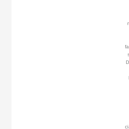
f
D
ci