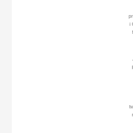
pr
i
t