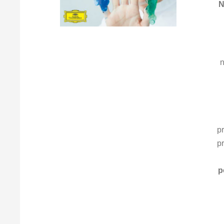
N
n
p
p
p