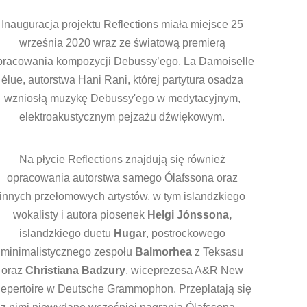
Inauguracja projektu Reflections miała miejsce 25
września 2020 wraz ze światową premierą
pracowania kompozycji Debussy’ego, La Damoiselle
élue, autorstwa Hani Rani, której partytura osadza
wzniosłą muzykę Debussy'ego w medytacyjnym,
elektroakustycznym pejzażu dźwiękowym.
Na płycie Reflections znajdują się również
opracowania autorstwa samego Ólafssona oraz
innych przełomowych artystów, w tym islandzkiego
wokalisty i autora piosenek
Helgi Jónssona,
islandzkiego duetu
Hugar
, postrockowego
minimalistycznego zespołu
Balmorhea
z Teksasu
oraz
Christiana Badzury
, wiceprezesa A&R New
epertoire w Deutsche Grammophon. Przeplatają się