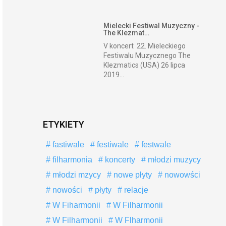
Mielecki Festiwal Muzyczny -
The Klezmat…
V koncert 22. Mieleckiego
Festiwalu Muzycznego The
Klezmatics (USA) 26 lipca
2019...
ETYKIETY
fastiwale
festiwale
festwale
filharmonia
koncerty
młodzi muzycy
młodzi mzycy
nowe płyty
nowowści
nowości
płyty
relacje
W Fiharmonii
W Filharmonii
W Filharmonii
W Flharmonii