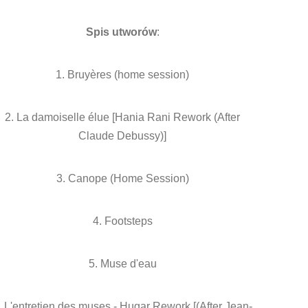
Spis utworów
:
1. Bruyères (home session)
2. La damoiselle élue [Hania Rani Rework (After
Claude Debussy)]
3. Canope (Home Session)
4. Footsteps
5. Muse d'eau
. L'entretien des muses - Hugar Rework [(After Jean-