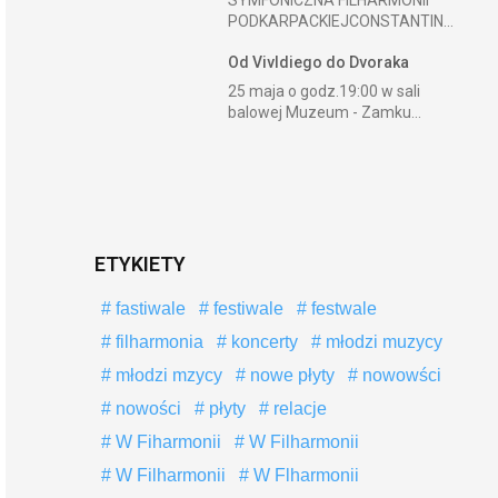
SYMFONICZNA FILHARMONII
PODKARPACKIEJCONSTANTIN...
Od Vivldiego do Dvoraka
25 maja o godz.19:00 w sali
balowej Muzeum - Zamku...
ETYKIETY
fastiwale
festiwale
festwale
filharmonia
koncerty
młodzi muzycy
młodzi mzycy
nowe płyty
nowowści
nowości
płyty
relacje
W Fiharmonii
W Filharmonii
W Filharmonii
W Flharmonii