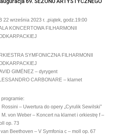
nauguracja 69. SEZONU ARTYSTYCZNEGO
 22 września 2023 r. ,piątek, godz.19:00
ALA KONCERTOWA FILHARMONII
ODKARPACKIEJ
RKIESTRA SYMFONICZNA FILHARMONII
ODKARPACKIEJ
AVID GIMÉNEZ – dyrygent
LESSANDRO CARBONARE – klarnet
 programie:
 Rossini – Uwertura do opery „Cyrulik Sewilski”
 M. von Weber – Koncert na klarnet i orkiestrę f –
ll op. 73
 van Beethoven – V Symfonia c – moll op. 67