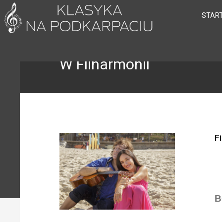
STAR
W Filharmonii
F
B