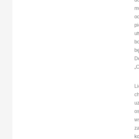
mu
o
pi
ut
b
bę
D
„
L
c
u
os
ws
za
ko