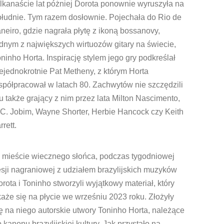
lkanaście lat póżniej Dorota ponownie wyruszyła na
ołudnie. Tym razem dosłownie. Pojechała do Rio de
neiro, gdzie nagrała płytę z ikoną bossanovy,
dnym z największych wirtuozów gitary na świecie,
ninho Horta. Inspirację stylem jego gry podkreślał
ejednokrotnie Pat Metheny, z którym Horta
półpracował w latach 80. Zachwytów nie szczędzili
 także grający z nim przez lata Milton Nascimento,
C. Jobim, Wayne Shorter, Herbie Hancock czy Keith
rrett.
 mieście wiecznego słońca, podczas tygodniowej
sji nagraniowej z udziałem brazylijskich muzyków
rota i Toninho stworzyli wyjątkowy materiał, który
aże się na płycie we wrześniu 2023 roku. Złożyły
ę na niego autorskie utwory Toninho Horta, należące
 kanonu brazylijskiej kultury. Jak przystało na