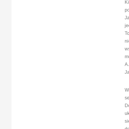
Ki
p
Ja
je
To
ni
ws
mu
A.
Ja
W
se
Do
uk
si
do