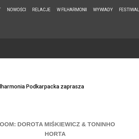
T
NOWOŚCI
RELACJE
W FILHARMONII
WYWIADY
FESTIWA
ilharmonia Podkarpacka zaprasza
OOM: DOROTA MIŚKIEWICZ & TONINHO
HORTA