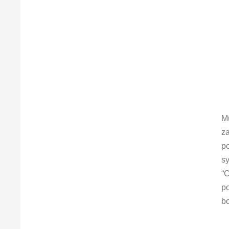
Mu
za
po
sy
“C
po
bo