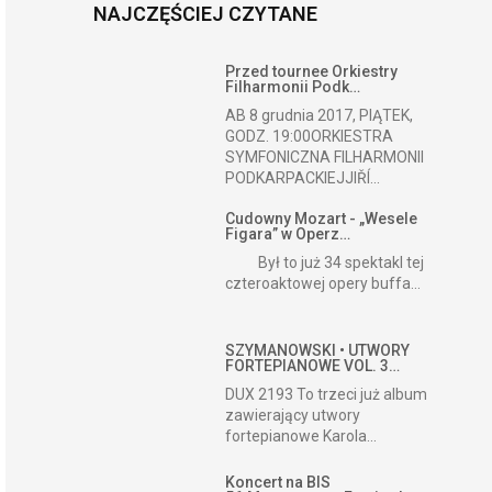
NAJCZĘŚCIEJ CZYTANE
Przed tournee Orkiestry
Filharmonii Podk…
AB 8 grudnia 2017, PIĄTEK,
GODZ. 19:00ORKIESTRA
SYMFONICZNA FILHARMONII
PODKARPACKIEJJIŘÍ...
Cudowny Mozart - „Wesele
Figara” w Operz…
Był to już 34 spektakl tej
czteroaktowej opery buffa...
SZYMANOWSKI • UTWORY
FORTEPIANOWE VOL. 3…
DUX 2193 To trzeci już album
zawierający utwory
fortepianowe Karola...
Koncert na BIS