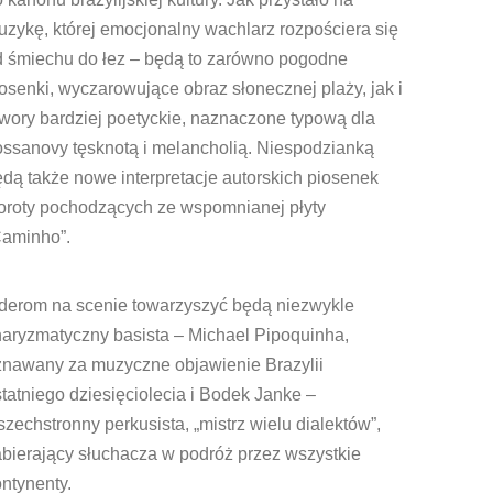
zykę, której emocjonalny wachlarz rozpościera się
d śmiechu do łez – będą to zarówno pogodne
osenki, wyczarowujące obraz słonecznej plaży, jak i
wory bardziej poetyckie, naznaczone typową dla
ossanovy tęsknotą i melancholią. Niespodzianką
dą także nowe interpretacje autorskich piosenek
oroty pochodzących ze wspomnianej płyty
Caminho”.
iderom na scenie towarzyszyć będą niezwykle
haryzmatyczny basista – Michael Pipoquinha,
znawany za muzyczne objawienie Brazylii
tatniego dziesięciolecia i Bodek Janke –
zechstronny perkusista, „mistrz wielu dialektów”,
bierający słuchacza w podróż przez wszystkie
ntynenty.