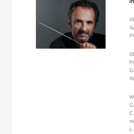
I
AB
S
P
O
P
D
A
W
G.
C.
mo
L.